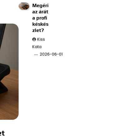
Megéri
az árát
a profi
késkés
zlet?
Kiss
Kata
2026-06-01
et