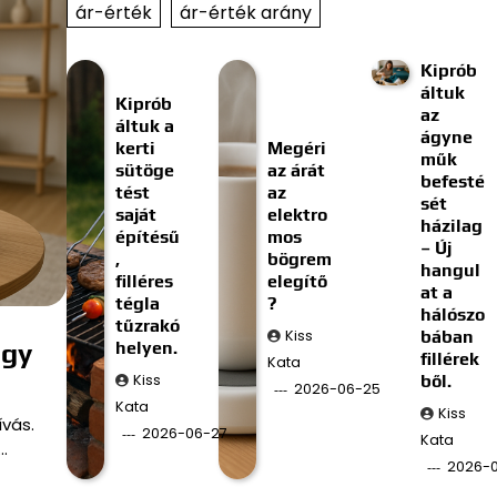
ár-érték
ár-érték arány
Kiprób
áltuk
Kiprób
az
áltuk a
ágyne
kerti
Megéri
műk
sütöge
az árát
befesté
tést
az
sét
saját
elektro
házilag
építésű
mos
– Új
,
bögrem
hangul
filléres
elegítő
at a
tégla
?
hálószo
tűzrakó
Kiss
bában
agy
helyen.
fillérek
Kata
Kiss
ből.
2026-06-25
Kata
Kiss
ívás.
2026-06-27
Kata
…
2026-0