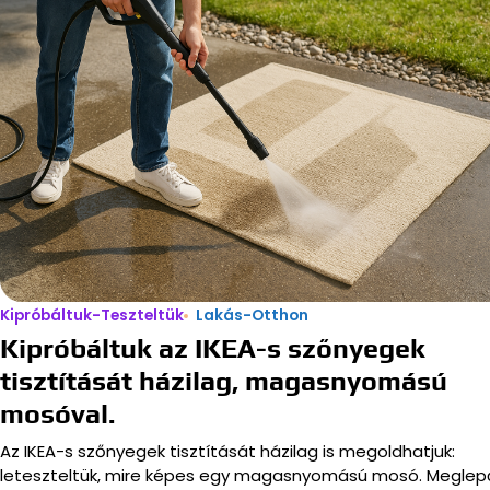
Kipróbáltuk-Teszteltük
Lakás-Otthon
Kipróbáltuk az IKEA-s szőnyegek
tisztítását házilag, magasnyomású
mosóval.
Az IKEA-s szőnyegek tisztítását házilag is megoldhatjuk:
leteszteltük, mire képes egy magasnyomású mosó. Meglep