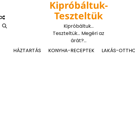
Kipróbáltuk-
Skip
to
Teszteltük
content
Kipróbáltuk…
Teszteltük… Megéri az
árát?…
HÁZTARTÁS
KONYHA-RECEPTEK
LAKÁS-OTTH