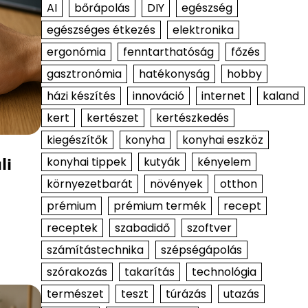
AI
bőrápolás
DIY
egészség
egészséges étkezés
elektronika
ergonómia
fenntarthatóság
főzés
gasztronómia
hatékonyság
hobby
házi készítés
innováció
internet
kaland
kert
kertészet
kertészkedés
kiegészítők
konyha
konyhai eszköz
li
konyhai tippek
kutyák
kényelem
környezetbarát
növények
otthon
prémium
prémium termék
recept
receptek
szabadidő
szoftver
számítástechnika
szépségápolás
szórakozás
takarítás
technológia
természet
teszt
túrázás
utazás