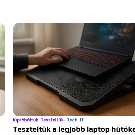
Kipróbáltuk-Teszteltük
Tech-IT
Teszteltük a legjobb laptop hűtők