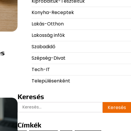
Kipróbáltuk-Teszteltük
Konyha-Receptek
Lakás-Otthon
Lakosság infók
Szabadidő
és
Szépség-Divat
Tech-IT
…
Településenként
Keresés
Keresés:
Címkék