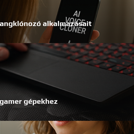
 hangklónozó alkalmazásait
t gamer gépekhez