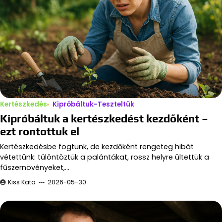
Kertészkedés
Kipróbáltuk-Teszteltük
Kipróbáltuk a kertészkedést kezdőként –
ezt rontottuk el
Kertészkedésbe fogtunk, de kezdőként rengeteg hibát
vétettünk: túlöntöztük a palántákat, rossz helyre ültettük a
fűszernövényeket,…
Kiss Kata
2026-05-30