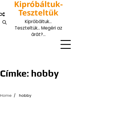
Kipróbáltuk-
Skip
to
Teszteltük
content
Kipróbáltuk…
Teszteltük… Megéri az
árát?…
Címke:
hobby
Home
hobby