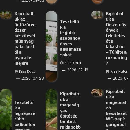
2026-08-03
Kipróbált
Kipróbált
uk az
uk a
Teszteltü
öntözőren
fűszernöv
k a
dszer
ények
legjobb
készítését
teleltetés
szobanöv
műanyag
ét a
ényes
palackokb
lakásban
alkalmazá
ól a
– Túlélte a
sokat
nyaralás
rozmaring
Kiss Kata
idejére
?
2026-07-16
Kiss Kata
Kiss Kata
2026-07-28
2026-07-
Kipróbált
Kipróbált
uk a
uk a
Teszteltü
magvonal
magaság
k a
zó
yás
legnépsze
készítését
építését
rűbb
WC-papír
bontott
balkonfűs
gurigából
raklapokb
zereket
a