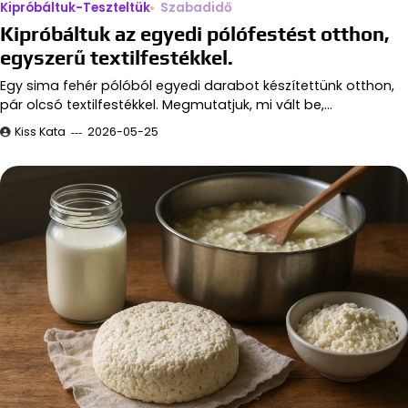
Kipróbáltuk-Teszteltük
Szabadidő
Kipróbáltuk az egyedi pólófestést otthon,
egyszerű textilfestékkel.
Egy sima fehér pólóból egyedi darabot készítettünk otthon,
pár olcsó textilfestékkel. Megmutatjuk, mi vált be,…
Kiss Kata
2026-05-25