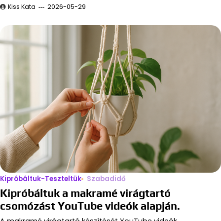
Kiss Kata
2026-05-29
Kipróbáltuk-Teszteltük
Szabadidő
Kipróbáltuk a makramé virágtartó
csomózást YouTube videók alapján.
A makramé virágtartó készítését YouTube videók