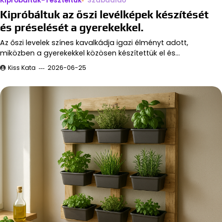
Kipróbáltuk-Teszteltük
Szabadidő
Kipróbáltuk az őszi levélképek készítését
és préselését a gyerekekkel.
Az őszi levelek színes kavalkádja igazi élményt adott,
miközben a gyerekekkel közösen készítettük el és…
Kiss Kata
2026-06-25