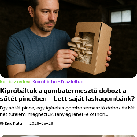
Kertészkedés
Kipróbáltuk-Teszteltük
Kipróbáltuk a gombatermesztő dobozt a
sötét pincében – Lett saját laskagombánk?
Egy sötét pince, egy ígéretes gombatermesztő doboz és két
hét türelem: megnéztük, tényleg lehet-e otthon…
Kiss Kata
2026-05-29