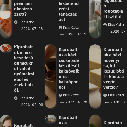
legolcsób
prémium
lakberend
b
okosizzó
ezési
robotabla
szett?
tanácsad
ktisztítót
ást
Kiss Kata
Kiss Kata
Kiss Kata
2026-07-26
2026-07-
2026-07-21
Kipróbált
Kipróbált
Kipróbált
uk a házi
uk a házi
uk a házi
készítésű
csokoládé
növényi
gumicukr
készítését
sajtot
ot valódi
kakaóvajb
kesudióbó
gyümölcsl
ól és
l – Ehető a
éből és
kakaópor
vegán
zselatinb
ból
verzió?
ól.
Kiss Kata
Kiss Kata
Kiss Kata
2026-07-25
2026-07
2026-08-06
Kipróbált
uk a
Kipróbált
Kipróbált