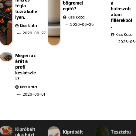
bögremel
a
tégla
egítő?
hálószob
tűzrakóhe
ában
Kiss Kata
lyen.
fillérekből
2026-06-25
Kiss Kata
.
2026-06-27
Kiss Kata
2026-06-
Megéri az
árát a
profi
késkészle
t?
Kiss Kata
2026-06-01
Kipróbált
Kipróbált
Teszteltü
uk a házi