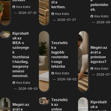
ól a
palántákn
Kiss Kata
kertben.
ak.
2026-07-10
Kiss Kata
Kiss Kata
2026-07-07
2026-06
Kipróbált
uk az
IKEA-s
Teszteltü
szőnyege
k a
Megéri az
k
legjobb
árát a
tisztításá
routereke
prémium
t házilag,
t nagy
ágyrács?
magasny
lakásba
Kiss Kata
omású
Kiss Kata
2026-07
mosóval.
2026-08-02
Kiss Kata
2026-08-03
Teszteltü
Kipróbált
Megéri az
k az
uk a
árát a
online