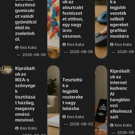
uk az
k a
készítésű
absztrakt
legjobb
gumicukr
festészet
vezeték
ot valódi
et otthon,
nélküli
gyümölcsl
egy nagy
egereket
éből és
üres
grafikai
zselatinb
vásznon.
munkára
ól.
Kiss Kata
Kiss Kata
Kiss Kata
2026-08-05
2026-08
2026-08-06
Kipróbált
Kipróbált
uk az
uk az
IKEA-s
Teszteltü
internet
szőnyege
k a
kedvenc
k
legjobb
AI
tisztításá
routereke
hangklón
t házilag,
t nagy
ozó
magasny
lakásba
alkalmazá
omású
Kiss Kata
sait
mosóval.
2026-08-02
Kiss Kata
Kiss Kata
2026-08-