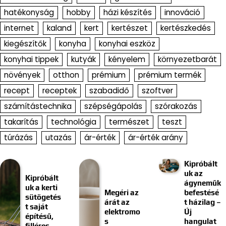
hatékonyság
hobby
házi készítés
innováció
internet
kaland
kert
kertészet
kertészkedés
kiegészítők
konyha
konyhai eszköz
konyhai tippek
kutyák
kényelem
környezetbarát
növények
otthon
prémium
prémium termék
recept
receptek
szabadidő
szoftver
számítástechnika
szépségápolás
szórakozás
takarítás
technológia
természet
teszt
túrázás
utazás
ár-érték
ár-érték arány
Kipróbált
uk az
Kipróbált
ágyneműk
uk a kerti
Megéri az
befestésé
sütögetés
árát az
t házilag –
t saját
elektromo
Új
építésű,
s
hangulat
filléres