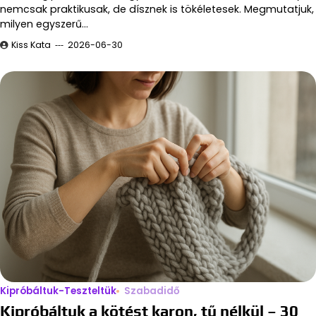
nemcsak praktikusak, de dísznek is tökéletesek. Megmutatjuk,
milyen egyszerű…
Kiss Kata
2026-06-30
Kipróbáltuk-Teszteltük
Szabadidő
Kipróbáltuk a kötést karon, tű nélkül – 30