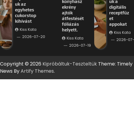
konyhasz
uk a
uk az
ekrény
digitális
egyhetes
ajtók
receptfüz
cukorstop
átfestését
et
kihívást
fóliázás
appokat
Kiss Kata
helyett.
Kiss Kata
2026-07-20
Kiss Kata
2026-07-
2026-07-19
Copyright © 2026
Kipróbáltuk-Teszteltük
Theme: Timely
News By
Artify Themes
.