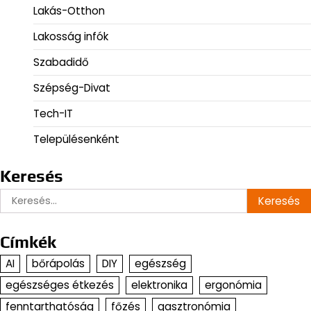
Lakás-Otthon
Lakosság infók
Szabadidő
Szépség-Divat
Tech-IT
Településenként
Keresés
Keresés:
Címkék
AI
bőrápolás
DIY
egészség
egészséges étkezés
elektronika
ergonómia
fenntarthatóság
főzés
gasztronómia