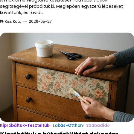
segítségével próbáltuk ki. Meglepően egyszerű lépéseket
követtünk, és rövid…
Kiss Kata
2026-05-27
Kipróbáltuk-Teszteltük
Lakás-Otthon
Szabadidő