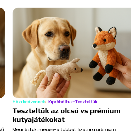
Házi kedvencek
Kipróbáltuk-Teszteltük
Teszteltük az olcsó vs prémium
kutyajátékokat
sű
Megnéztük, megéri-e többet fizetni a prémium