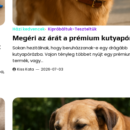
Házi kedvencek
Kipróbáltuk-Teszteltük
Megéri az árát a prémium kutyapó
t
Sokan hezitálnak, hogy beruházzanak-e egy drágább
kutyapórázba. Vajon tényleg többet nyújt egy prémi
termék, vagy…
Kiss Kata
2026-07-03
ba,