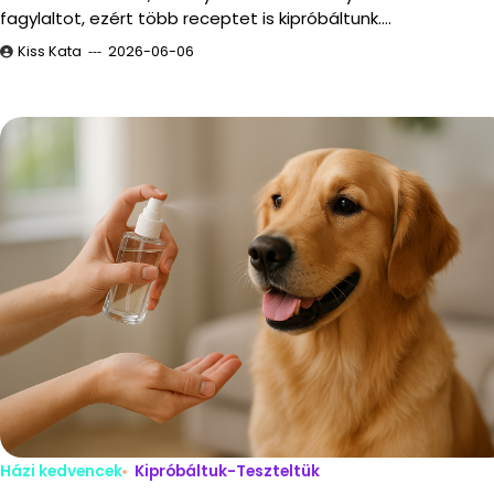
fagylaltot, ezért több receptet is kipróbáltunk.…
Kiss Kata
2026-06-06
Házi kedvencek
Kipróbáltuk-Teszteltük