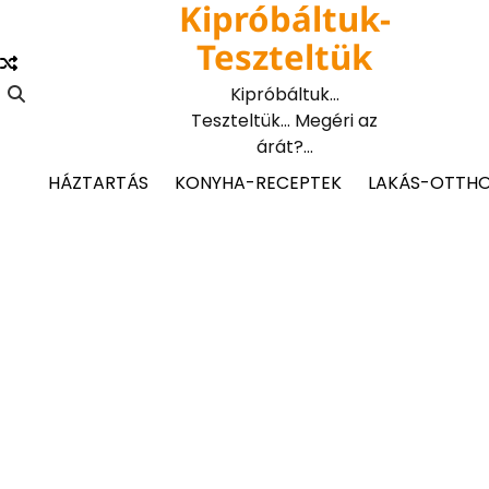
Kipróbáltuk-
Skip
to
Teszteltük
content
Kipróbáltuk…
Teszteltük… Megéri az
árát?…
HÁZTARTÁS
KONYHA-RECEPTEK
LAKÁS-OTTH