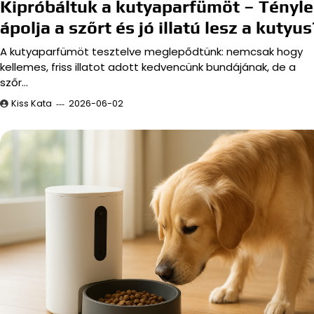
Kipróbáltuk a kutyaparfümöt – Tényl
ápolja a szőrt és jó illatú lesz a kutyus
A kutyaparfümöt tesztelve meglepődtünk: nemcsak hogy
kellemes, friss illatot adott kedvencünk bundájának, de a
szőr…
Kiss Kata
2026-06-02