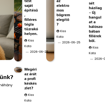
tést
az
sét
saját
elektro
házilag
építésű
mos
– Új
,
bögrem
hangul
filléres
elegítő
at a
tégla
?
hálószo
tűzrakó
Kiss
bában
helyen.
fillérek
Kata
Kiss
ből.
2026-06-25
Kata
Kiss
2026-06-27
Kata
2026-0
Megéri
az árát
cünk?
a profi
késkés
 néhány
zlet?
Kiss
Kata