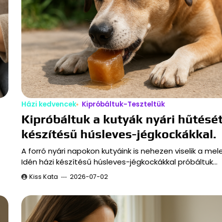
Házi kedvencek
Kipróbáltuk-Teszteltük
Kipróbáltuk a kutyák nyári hűtését
készítésű húsleves-jégkockákkal.
A forró nyári napokon kutyáink is nehezen viselik a mel
Idén házi készítésű húsleves-jégkockákkal próbáltuk…
Kiss Kata
2026-07-02