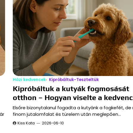
Házi kedvencek
Kipróbáltuk-Teszteltük
Kipróbáltuk a kutyák fogmosását
otthon – Hogyan viselte a kedven
Elsőre bizonytalanul fogadta a kutyánk a fogkefét, de
ár
finom jutalomfalat és türelem után meglepően…
Kiss Kata
2026-06-10