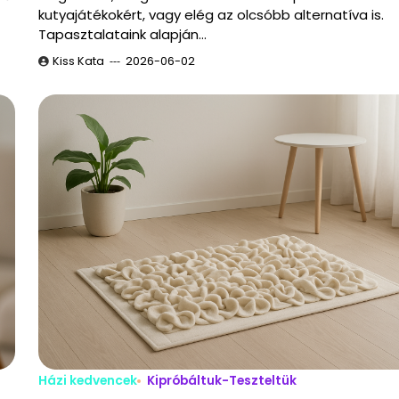
kutyajátékokért, vagy elég az olcsóbb alternatíva is.
Tapasztalataink alapján…
Kiss Kata
2026-06-02
Házi kedvencek
Kipróbáltuk-Teszteltük