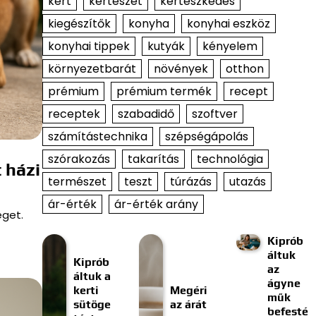
kert
kertészet
kertészkedés
kiegészítők
konyha
konyhai eszköz
konyhai tippek
kutyák
kényelem
környezetbarát
növények
otthon
prémium
prémium termék
recept
receptek
szabadidő
szoftver
számítástechnika
szépségápolás
szórakozás
takarítás
technológia
 házi
természet
teszt
túrázás
utazás
ár-érték
ár-érték arány
eget.
Kiprób
áltuk
Kiprób
az
áltuk a
ágyne
kerti
Megéri
műk
sütöge
az árát
befesté