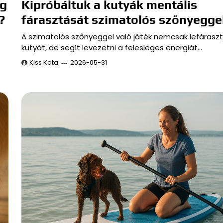
eg
Kipróbáltuk a kutyák mentális
?
fárasztását szimatolós szőnyeggel
A szimatolós szőnyeggel való játék nemcsak lefáraszt
kutyát, de segít levezetni a felesleges energiát…
Kiss Kata
2026-05-31