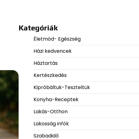
Kategóriák
Életmód- Egészség
Házi kedvencek
Háztartás
Kertészkedés
Kipróbáltuk-Teszteltük
Konyha-Receptek
Lakás-Otthon
Lakosság infók
Szabadidő