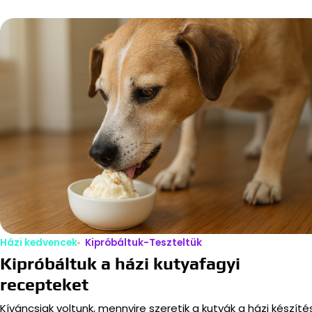
Házi kedvencek
Kipróbáltuk-Teszteltük
Kipróbáltuk a házi kutyafagyi
recepteket
Kíváncsiak voltunk, mennyire szeretik a kutyák a házi készíté