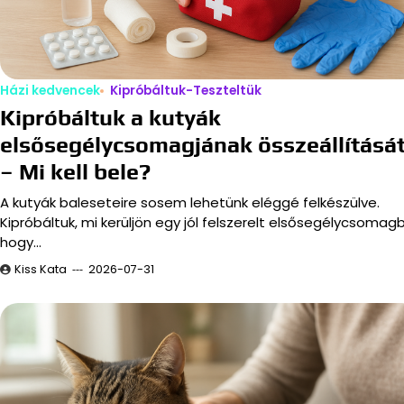
Házi kedvencek
Kipróbáltuk-Teszteltük
Kipróbáltuk a kutyák
elsősegélycsomagjának összeállításá
– Mi kell bele?
A kutyák baleseteire sosem lehetünk eléggé felkészülve.
Kipróbáltuk, mi kerüljön egy jól felszerelt elsősegélycsomag
hogy…
Kiss Kata
2026-07-31