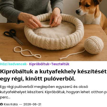
Házi kedvencek
Kipróbáltuk-Teszteltük
Kipróbáltuk a kutyafekhely készítését
egy régi, kinőtt pulóverből.
Egy régi pulóverből meglepően egyszerű és olcsó
kutyafekhelyet készíteni. Kipróbáltuk, hogyan lehet otthon p
perc…
Kiss Kata
2026-06-21