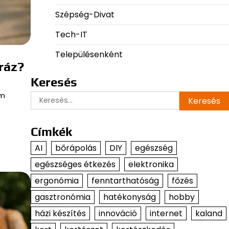
Szépség-Divat
Tech-IT
Településenként
ráz?
Keresés
um
Keresés:
Címkék
AI
bőrápolás
DIY
egészség
egészséges étkezés
elektronika
ergonómia
fenntarthatóság
főzés
gasztronómia
hatékonyság
hobby
házi készítés
innováció
internet
kaland