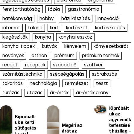
fenntarthatóság
főzés
gasztronómia
hatékonyság
hobby
házi készítés
innováció
internet
kaland
kert
kertészet
kertészkedés
kiegészítők
konyha
konyhai eszköz
konyhai tippek
kutyák
kényelem
környezetbarát
növények
otthon
prémium
prémium termék
recept
receptek
szabadidő
szoftver
számítástechnika
szépségápolás
szórakozás
takarítás
technológia
természet
teszt
túrázás
utazás
ár-érték
ár-érték arány
Kipróbált
uk az
Kipróbált
ágyneműk
uk a kerti
Megéri az
befestésé
sütögetés
árát az
t házilag –
t saját