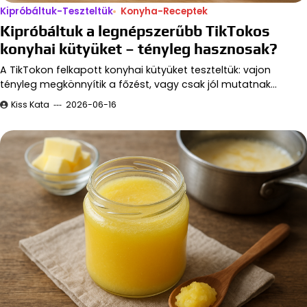
Kipróbáltuk-Teszteltük
Konyha-Receptek
Kipróbáltuk a legnépszerűbb TikTokos
konyhai kütyüket – tényleg hasznosak?
A TikTokon felkapott konyhai kütyüket teszteltük: vajon
tényleg megkönnyítik a főzést, vagy csak jól mutatnak…
Kiss Kata
2026-06-16