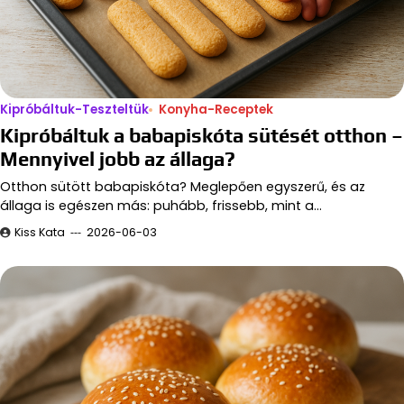
Kipróbáltuk-Teszteltük
Konyha-Receptek
Kipróbáltuk a babapiskóta sütését otthon –
Mennyivel jobb az állaga?
Otthon sütött babapiskóta? Meglepően egyszerű, és az
állaga is egészen más: puhább, frissebb, mint a…
Kiss Kata
2026-06-03