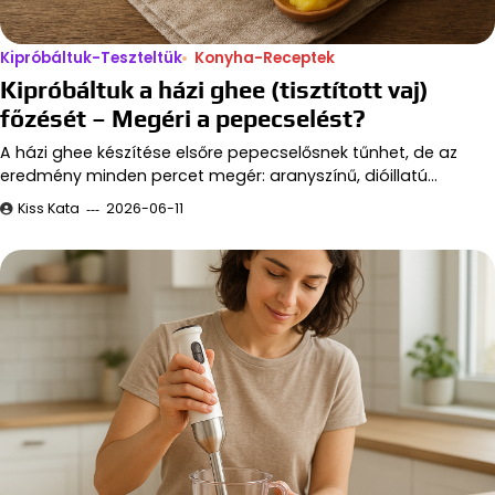
Kipróbáltuk-Teszteltük
Konyha-Receptek
Kipróbáltuk a házi ghee (tisztított vaj)
főzését – Megéri a pepecselést?
A házi ghee készítése elsőre pepecselősnek tűnhet, de az
eredmény minden percet megér: aranyszínű, dióillatú…
Kiss Kata
2026-06-11