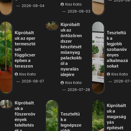
2026-08
Kiss Kata
2026-08-04
2026-08-03
Kipróbált
uk az
Kipróbált
Teszteltü
öntözőren
uk az eper
k a
dszer
termeszté
legjobb
készítését
sét
szobanöv
műanyag
függőcser
ényes
palackokb
épben a
alkalmazá
ól a
teraszon
sokat
nyaralás
Kiss Kata
Kiss Kata
idejére
2026-08-07
2026-07-
Kiss Kata
2026-07-28
Kipróbált
Kipróbált
uk a
uk a
fűszernöv
Teszteltü
magaság
ények
k a
yás
teleltetés
legnépsze
építését
ét a
rűbb