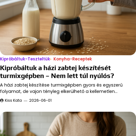
Kipróbáltuk-Teszteltük
Konyha-Receptek
Kipróbáltuk a házi zabtej készítését
turmixgépben – Nem lett túl nyúlós?
A házi zabtej készítése turmixgépben gyors és egyszerű
folyamat, de vajon tényleg elkerülhető a kellemetlen…
Kiss Kata
2026-06-01