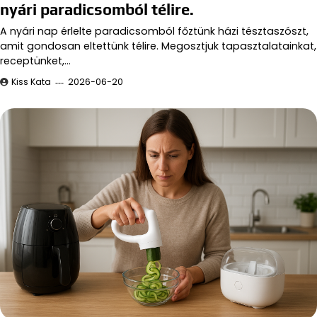
nyári paradicsomból télire.
A nyári nap érlelte paradicsomból főztünk házi tésztaszószt,
amit gondosan eltettünk télire. Megosztjuk tapasztalatainkat,
receptünket,…
Kiss Kata
2026-06-20