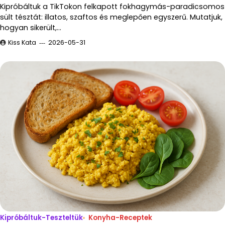
Kipróbáltuk a TikTokon felkapott fokhagymás-paradicsomos
sült tésztát: illatos, szaftos és meglepően egyszerű. Mutatjuk,
hogyan sikerült,…
Kiss Kata
2026-05-31
Kipróbáltuk-Teszteltük
Konyha-Receptek