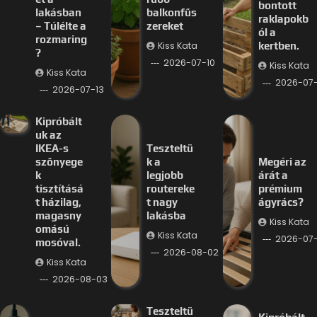
bontott
lakásban
balkonfűs
raklapokb
– Túlélte a
zereket
ól a
rozmaring
Kiss Kata
kertben.
?
2026-07-10
Kiss Kata
Kiss Kata
2026-07
2026-07-13
Kipróbált
uk az
IKEA-s
Teszteltü
szőnyege
k a
Megéri az
k
legjobb
árát a
tisztításá
routereke
prémium
t házilag,
t nagy
ágyrács?
magasny
lakásba
Kiss Kata
omású
Kiss Kata
2026-07
mosóval.
2026-08-02
Kiss Kata
2026-08-03
Teszteltü