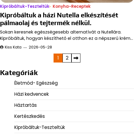
Kipróbáltuk-Teszteltük
Konyha-Receptek
Kipróbáltuk a házi Nutella elkészítését
pálmaolaj és tejtermék nélkül.
Sokan keresnek egészségesebb alternatívát a Nutellára.
Kipróbáltuk, hogyan készíthető el otthon ez a népszerű krém…
Kiss Kata
2026-05-28
Bejegyzések
1
2
lapozása
Kategóriák
Életmód- Egészség
Házi kedvencek
Háztartás
Kertészkedés
Kipróbáltuk-Teszteltük