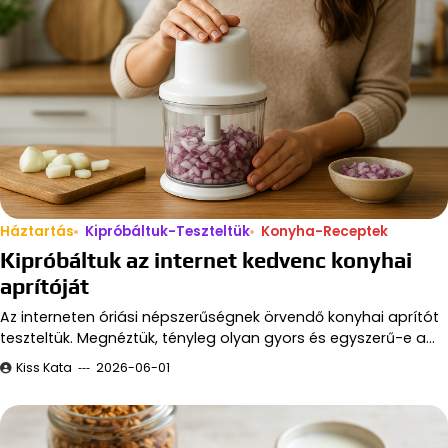
Háztartás
Kipróbáltuk-Teszteltük
Konyha-Receptek
Kipróbáltuk az internet kedvenc konyhai
aprítóját
Az interneten óriási népszerűségnek örvendő konyhai aprítót
teszteltük. Megnéztük, tényleg olyan gyors és egyszerű-e a…
Kiss Kata
2026-06-01