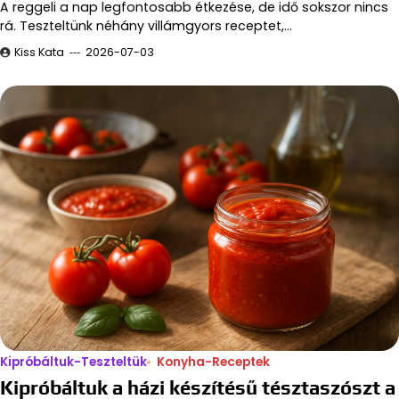
A reggeli a nap legfontosabb étkezése, de idő sokszor nincs
rá. Teszteltünk néhány villámgyors receptet,…
Kiss Kata
2026-07-03
Kipróbáltuk-Teszteltük
Konyha-Receptek
Kipróbáltuk a házi készítésű tésztaszószt a