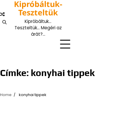
Kipróbáltuk-
Skip
to
Teszteltük
content
Kipróbáltuk…
Teszteltük… Megéri az
árát?…
Címke:
konyhai tippek
Home
konyhai tippek