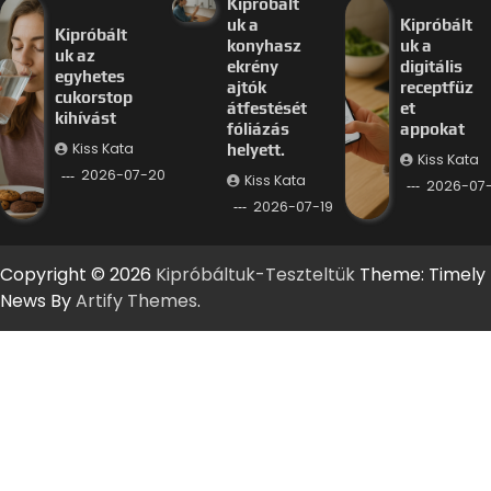
Kipróbált
uk a
Kipróbált
Kipróbált
konyhasz
uk a
uk az
ekrény
digitális
egyhetes
ajtók
receptfüz
cukorstop
átfestését
et
kihívást
fóliázás
appokat
Kiss Kata
helyett.
Kiss Kata
2026-07-20
Kiss Kata
2026-07-
2026-07-19
Copyright © 2026
Kipróbáltuk-Teszteltük
Theme: Timely
News By
Artify Themes
.