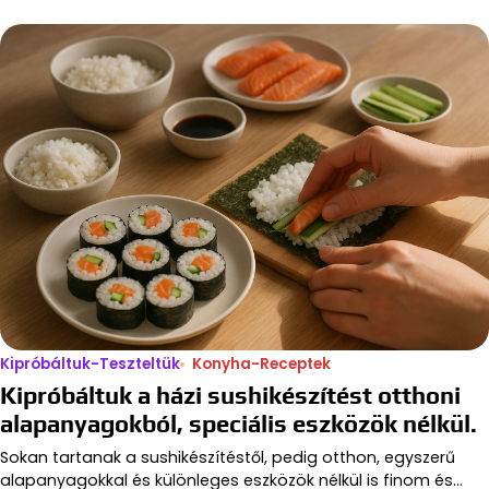
Kipróbáltuk-Teszteltük
Konyha-Receptek
Kipróbáltuk a házi sushikészítést otthoni
alapanyagokból, speciális eszközök nélkül.
Sokan tartanak a sushikészítéstől, pedig otthon, egyszerű
alapanyagokkal és különleges eszközök nélkül is finom és…