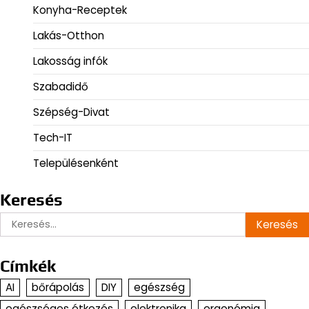
Konyha-Receptek
Lakás-Otthon
Lakosság infók
Szabadidő
Szépség-Divat
Tech-IT
Településenként
Keresés
Keresés:
Címkék
AI
bőrápolás
DIY
egészség
egészséges étkezés
elektronika
ergonómia