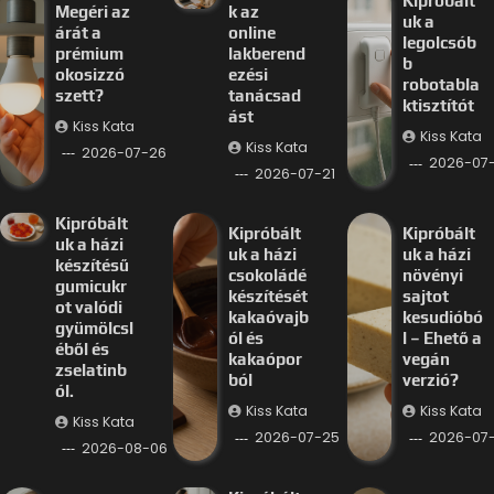
Kipróbált
Megéri az
k az
uk a
árát a
online
legolcsób
prémium
lakberend
b
okosizzó
ezési
robotabla
szett?
tanácsad
ktisztítót
ást
Kiss Kata
Kiss Kata
Kiss Kata
2026-07-26
2026-07-
2026-07-21
Kipróbált
Kipróbált
Kipróbált
uk a házi
uk a házi
uk a házi
készítésű
csokoládé
növényi
gumicukr
készítését
sajtot
ot valódi
kakaóvajb
kesudióbó
gyümölcsl
ól és
l – Ehető a
éből és
kakaópor
vegán
zselatinb
ból
verzió?
ól.
Kiss Kata
Kiss Kata
Kiss Kata
2026-07-25
2026-07
2026-08-06