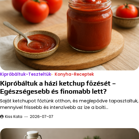
Kipróbáltuk-Teszteltük
Konyha-Receptek
Kipróbáltuk a házi ketchup főzését –
Egészségesebb és finomabb lett?
Saját ketchupot főztünk otthon, és meglepődve tapasztaltuk,
mennyivel frissebb és intenzívebb az íze a bolti…
Kiss Kata
2026-07-07