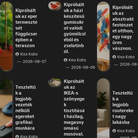
Kipróbált
Kipróbált
Kipróbált
uk a házi
uk az
uk az eper
készítésű
absztrakt
termeszté
gumicukr
festészet
sét
ot valódi
et otthon,
függőcser
gyümölcsl
egy nagy
épben a
éből és
üres
teraszon
zselatinb
vásznon.
ól.
Kiss Kata
Kiss Kata
Kiss Kata
2026-08-07
2026-08
2026-08-06
Kipróbált
Teszteltü
uk az
k a
IKEA-s
Teszteltü
legjobb
szőnyege
k a
vezeték
k
legjobb
nélküli
tisztításá
routereke
egereket
t házilag,
t nagy
grafikai
magasny
lakásba
munkára
omású
Kiss Kata
mosóval.
Kiss Kata