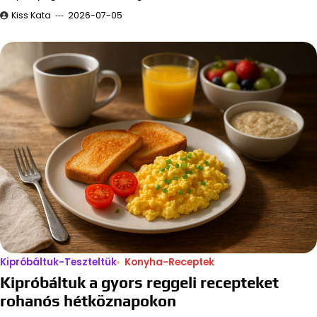
Kiss Kata
2026-07-05
Kipróbáltuk-Teszteltük
Konyha-Receptek
Kipróbáltuk a gyors reggeli recepteket
rohanós hétköznapokon