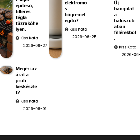
elektromo
Új
építésű,
s
hangulat
filléres
bögremel
a
tégla
egítő?
hálószob
tűzrakóhe
ában
Kiss Kata
lyen.
fillérekből
2026-06-25
Kiss Kata
.
2026-06-27
Kiss Kata
2026-06-
Megéri az
árát a
profi
késkészle
t?
Kiss Kata
2026-06-01