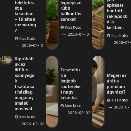
teleltetés
legnépsze
építését
ét a
rűbb
bontott
lakásban
balkonfűs
raklapokb
– Túlélte a
zereket
ól a
rozmaring
Kiss Kata
kertben.
?
2026-07-10
Kiss Kata
Kiss Kata
2026-07
2026-07-13
Kipróbált
uk az
IKEA-s
Teszteltü
szőnyege
k a
Megéri az
k
legjobb
árát a
tisztításá
routereke
prémium
t házilag,
t nagy
ágyrács?
magasny
lakásba
Kiss Kata
omású
Kiss Kata
2026-07
mosóval.
2026-08-02
Kiss Kata
2026-08-03