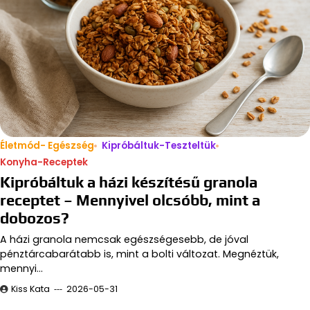
Életmód- Egészség
Kipróbáltuk-Teszteltük
Konyha-Receptek
Kipróbáltuk a házi készítésű granola
receptet – Mennyivel olcsóbb, mint a
dobozos?
A házi granola nemcsak egészségesebb, de jóval
pénztárcabarátabb is, mint a bolti változat. Megnéztük,
mennyi…
Kiss Kata
2026-05-31