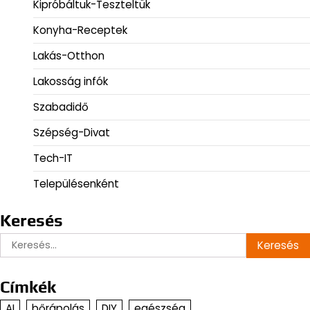
Kipróbáltuk-Teszteltük
Konyha-Receptek
Lakás-Otthon
Lakosság infók
Szabadidő
Szépség-Divat
Tech-IT
Településenként
Keresés
Keresés:
Címkék
AI
bőrápolás
DIY
egészség