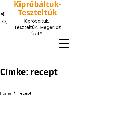
Kipróbáltuk-
Skip
to
Teszteltük
content
Kipróbáltuk…
Teszteltük… Megéri az
árát?…
Címke:
recept
Home
recept