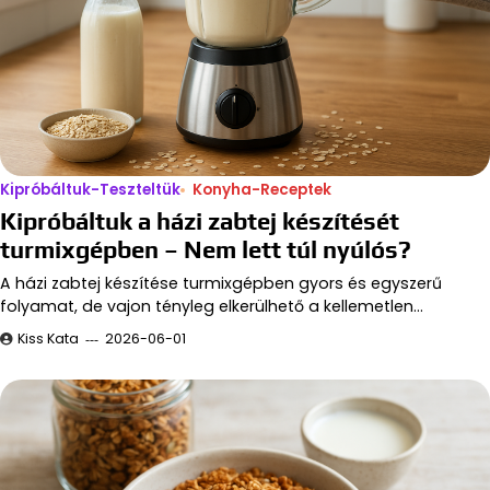
Kipróbáltuk-Teszteltük
Konyha-Receptek
Kipróbáltuk a házi zabtej készítését
turmixgépben – Nem lett túl nyúlós?
A házi zabtej készítése turmixgépben gyors és egyszerű
folyamat, de vajon tényleg elkerülhető a kellemetlen…
Kiss Kata
2026-06-01