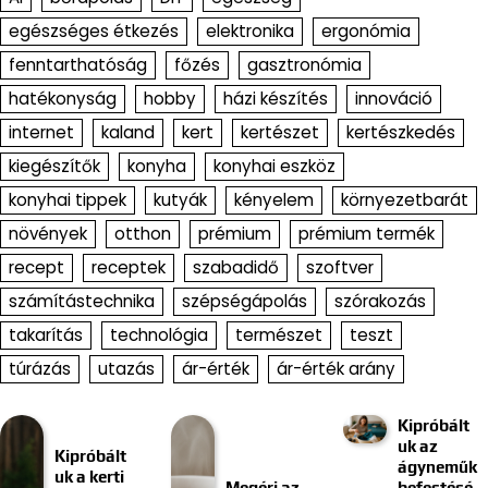
egészséges étkezés
elektronika
ergonómia
fenntarthatóság
főzés
gasztronómia
hatékonyság
hobby
házi készítés
innováció
internet
kaland
kert
kertészet
kertészkedés
kiegészítők
konyha
konyhai eszköz
konyhai tippek
kutyák
kényelem
környezetbarát
növények
otthon
prémium
prémium termék
recept
receptek
szabadidő
szoftver
számítástechnika
szépségápolás
szórakozás
takarítás
technológia
természet
teszt
túrázás
utazás
ár-érték
ár-érték arány
Kipróbált
uk az
Kipróbált
ágyneműk
uk a kerti
Megéri az
befestésé