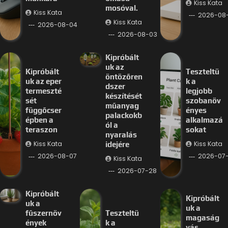
Kiss Kata
mosóval.
Kiss Kata
2026-08
Kiss Kata
2026-08-04
2026-08-03
Kipróbált
uk az
Kipróbált
Teszteltü
öntözőren
uk az eper
k a
dszer
termeszté
legjobb
készítését
sét
szobanöv
műanyag
függőcser
ényes
palackokb
épben a
alkalmazá
ól a
teraszon
sokat
nyaralás
Kiss Kata
Kiss Kata
idejére
2026-08-07
2026-07-
Kiss Kata
2026-07-28
Kipróbált
Kipróbált
uk a
uk a
fűszernöv
Teszteltü
magaság
ények
k a
yás