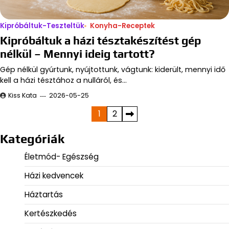
Kipróbáltuk-Teszteltük
Konyha-Receptek
Kipróbáltuk a házi tésztakészítést gép
nélkül – Mennyi ideig tartott?
Gép nélkül gyúrtunk, nyújtottunk, vágtunk: kiderült, mennyi idő
kell a házi tésztához a nulláról, és…
Kiss Kata
2026-05-25
Bejegyzések
1
2
lapozása
Kategóriák
Életmód- Egészség
Házi kedvencek
Háztartás
Kertészkedés