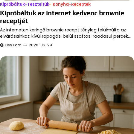
Kipróbáltuk-Teszteltük
Konyha-Receptek
Kipróbáltuk az internet kedvenc brownie
receptjét
Az interneten keringő brownie recept tényleg felülmúlta az
elvárásainkat: kívül ropogós, belül szaftos, ráadásul percek…
Kiss Kata
2026-05-29