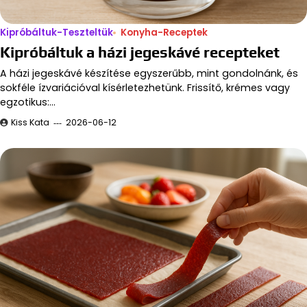
Kipróbáltuk-Teszteltük
Konyha-Receptek
Kipróbáltuk a házi jegeskávé recepteket
A házi jegeskávé készítése egyszerűbb, mint gondolnánk, és
sokféle ízvariációval kísérletezhetünk. Frissítő, krémes vagy
egzotikus:…
Kiss Kata
2026-06-12