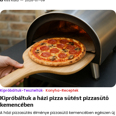
Kiss Kata
2026-07-09
Kipróbáltuk-Teszteltük
Konyha-Receptek
Kipróbáltuk a házi pizza sütést pizzasütő
kemencében
A házi pizzasütés élménye pizzasütő kemencében egészen új