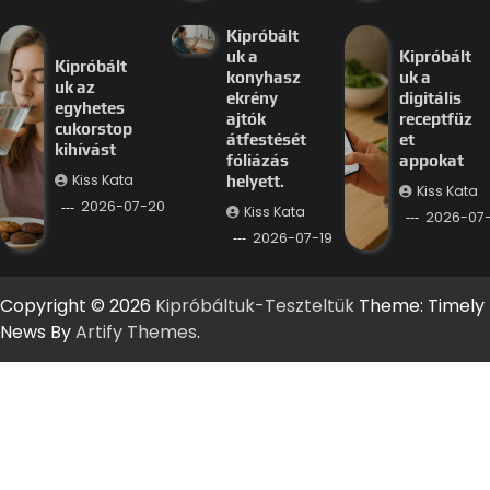
Kipróbált
uk a
Kipróbált
Kipróbált
konyhasz
uk a
uk az
ekrény
digitális
egyhetes
ajtók
receptfüz
cukorstop
átfestését
et
kihívást
fóliázás
appokat
Kiss Kata
helyett.
Kiss Kata
2026-07-20
Kiss Kata
2026-07-
2026-07-19
Copyright © 2026
Kipróbáltuk-Teszteltük
Theme: Timely
News By
Artify Themes
.