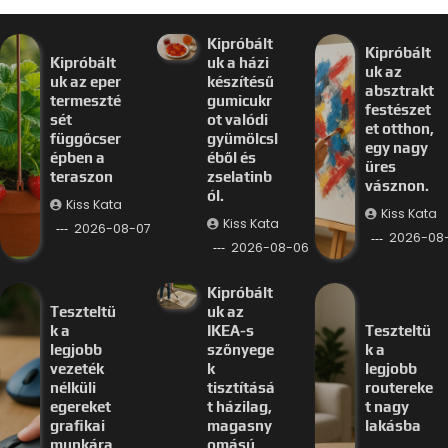
Kipróbált
Kipróbált
Kipróbált
uk a házi
uk az
uk az eper
készítésű
absztrakt
termeszté
gumicukr
festészet
sét
ot valódi
et otthon,
függőcser
gyümölcsl
egy nagy
épben a
éből és
üres
teraszon
zselatinb
vásznon.
ól.
Kiss Kata
Kiss Kata
Kiss Kata
2026-08-07
2026-08
2026-08-06
Kipróbált
Teszteltü
uk az
k a
IKEA-s
Teszteltü
legjobb
szőnyege
k a
vezeték
k
legjobb
nélküli
tisztításá
routereke
egereket
t házilag,
t nagy
grafikai
magasny
lakásba
munkára
omású