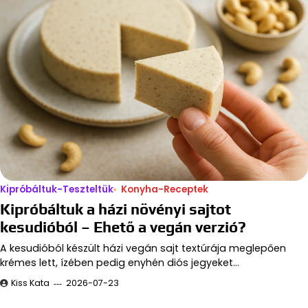
Kipróbáltuk-Teszteltük
Konyha-Receptek
Kipróbáltuk a házi növényi sajtot
kesudióból – Ehető a vegán verzió?
A kesudióból készült házi vegán sajt textúrája meglepően
krémes lett, ízében pedig enyhén diós jegyeket…
Kiss Kata
2026-07-23