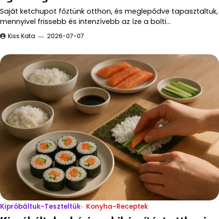
Saját ketchupot főztünk otthon, és meglepődve tapasztaltuk,
mennyivel frissebb és intenzívebb az íze a bolti…
Kiss Kata
2026-07-07
Kipróbáltuk-Teszteltük
Konyha-Receptek