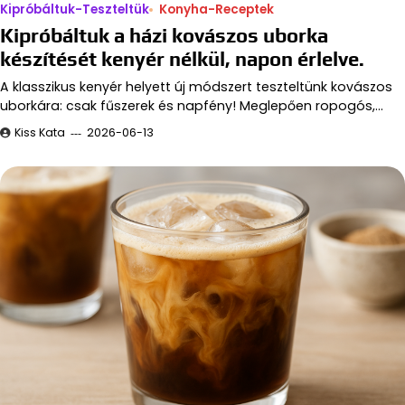
Kipróbáltuk-Teszteltük
Konyha-Receptek
Kipróbáltuk a házi kovászos uborka
készítését kenyér nélkül, napon érlelve.
A klasszikus kenyér helyett új módszert teszteltünk kovászos
uborkára: csak fűszerek és napfény! Meglepően ropogós,…
Kiss Kata
2026-06-13