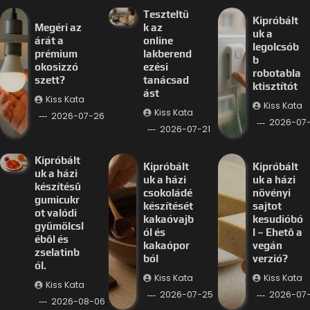
Teszteltü
Kipróbált
Megéri az
k az
uk a
árát a
online
legolcsób
prémium
lakberend
b
okosizzó
ezési
robotabla
szett?
tanácsad
ktisztítót
ást
Kiss Kata
Kiss Kata
Kiss Kata
2026-07-26
2026-07-
2026-07-21
Kipróbált
Kipróbált
Kipróbált
uk a házi
uk a házi
uk a házi
készítésű
csokoládé
növényi
gumicukr
készítését
sajtot
ot valódi
kakaóvajb
kesudióbó
gyümölcsl
ól és
l – Ehető a
éből és
kakaópor
vegán
zselatinb
ból
verzió?
ól.
Kiss Kata
Kiss Kata
Kiss Kata
2026-07-25
2026-07
2026-08-06