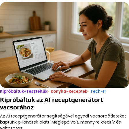
Kipróbáltuk-Teszteltük
Konyha-Receptek
Tech-IT
Kipróbáltuk az AI receptgenerátort
vacsorához
Az AI receptgenerátor segítségével egyedi vacsoraötleteket
kaptunk pillanatok alatt. Meglepő volt, mennyire kreatív és
változatos…