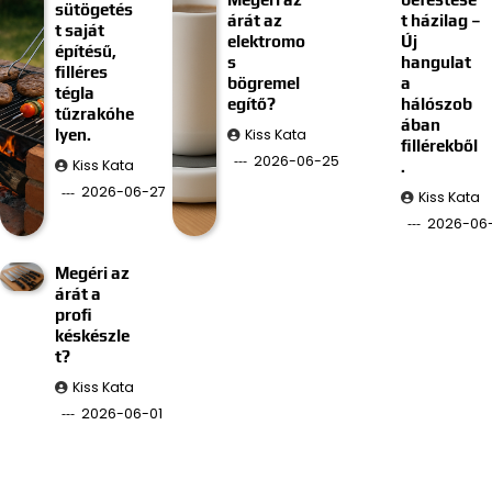
sütögetés
árát az
t házilag –
t saját
elektromo
Új
építésű,
s
hangulat
filléres
bögremel
a
tégla
egítő?
hálószob
tűzrakóhe
ában
Kiss Kata
lyen.
fillérekből
2026-06-25
Kiss Kata
.
2026-06-27
Kiss Kata
2026-06-
Megéri az
árát a
profi
késkészle
t?
Kiss Kata
2026-06-01