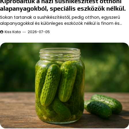
Kipróbáltuk a házi sushikészítést otthoni
alapanyagokból, speciális eszközök nélkül.
Sokan tartanak a sushikészítéstől, pedig otthon, egyszerű
alapanyagokkal és különleges eszközök nélkül is finom és…
Kiss Kata
2026-07-05