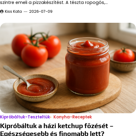
szintre emeli a pizzakészítést. A tészta ropogós,…
Kiss Kata
2026-07-09
Kipróbáltuk-Teszteltük
Konyha-Receptek
Kipróbáltuk a házi ketchup főzését –
Egészségesebb és finomabb lett?