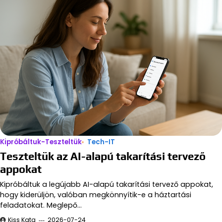
Kipróbáltuk-Teszteltük
Tech-IT
Teszteltük az AI-alapú takarítási tervező
appokat
Kipróbáltuk a legújabb AI-alapú takarítási tervező appokat,
hogy kiderüljön, valóban megkönnyítik-e a háztartási
feladatokat. Meglepő…
Kiss Kata
2026-07-24