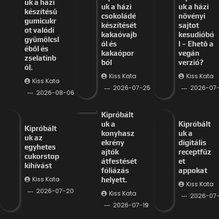
uk a házi
uk a házi
uk a házi
készítésű
csokoládé
növényi
gumicukr
készítését
sajtot
ot valódi
kakaóvajb
kesudióbó
gyümölcsl
ól és
l – Ehető a
éből és
kakaópor
vegán
zselatinb
ból
verzió?
ól.
Kiss Kata
Kiss Kata
Kiss Kata
2026-07-25
2026-07
2026-08-06
Kipróbált
uk a
Kipróbált
Kipróbált
konyhasz
uk a
uk az
ekrény
digitális
egyhetes
ajtók
receptfüz
cukorstop
átfestését
et
kihívást
fóliázás
appokat
Kiss Kata
helyett.
Kiss Kata
2026-07-20
Kiss Kata
2026-07-
2026-07-19