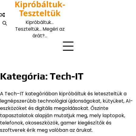
Kipróbáltuk-
Skip
to
Teszteltük
content
Kipróbáltuk…
Teszteltük… Megéri az
árát?…
Kategória:
Tech-IT
A Tech–IT kategóriában kipróbáltuk és leteszteltük a
legnépszerűbb technológiai újdonságokat, kütyüket, AI-
eszközöket és digitális megoldásokat. Őszinte
tapasztalatok alapján mutatjuk meg, mely laptopok,
telefonok, okoseszközök, gamer kiegészítők és
szoftverek érik meg valóban az árukat.