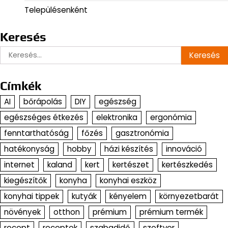
Településenként
Keresés
Keresés:
Címkék
AI
bőrápolás
DIY
egészség
egészséges étkezés
elektronika
ergonómia
fenntarthatóság
főzés
gasztronómia
hatékonyság
hobby
házi készítés
innováció
internet
kaland
kert
kertészet
kertészkedés
kiegészítők
konyha
konyhai eszköz
konyhai tippek
kutyák
kényelem
környezetbarát
növények
otthon
prémium
prémium termék
recept
receptek
szabadidő
szoftver