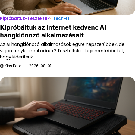
Kipróbáltuk-Teszteltük
Tech-IT
Kipróbáltuk az internet kedvenc AI
hangklónozó alkalmazásait
Az AI hangklónozó alkalmazások egyre népszerűbbek, de
vajon tényleg működnek? Teszteltük a legismertebbeket,
hogy kiderítsük,…
Kiss Kata
2026-08-01