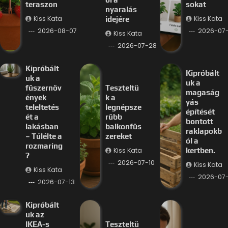
teraszon
sokat
nyaralás
Kiss Kata
Kiss Kata
idejére
2026-08-07
2026-07-
Kiss Kata
2026-07-28
Kipróbált
Kipróbált
uk a
uk a
fűszernöv
Teszteltü
magaság
ények
k a
yás
teleltetés
legnépsze
építését
ét a
rűbb
bontott
lakásban
balkonfűs
raklapokb
– Túlélte a
zereket
ól a
rozmaring
Kiss Kata
kertben.
?
2026-07-10
Kiss Kata
Kiss Kata
2026-07
2026-07-13
Kipróbált
uk az
IKEA-s
Teszteltü