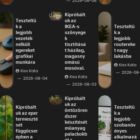
2026-08-06
Kipróbált
Teszteltü
uk az
k a
IKEA-s
Teszteltü
legjobb
szőnyege
k a
vezeték
k
legjobb
nélküli
tisztításá
routereke
egereket
t házilag,
t nagy
grafikai
magasny
lakásba
munkára
omású
Kiss Kata
mosóval.
Kiss Kata
2026-08
Kiss Kata
2026-08-04
2026-08-03
Kipróbált
uk az
Kipróbált
Teszteltü
öntözőren
uk az eper
k a
dszer
termeszté
legjobb
készítését
sét
szobanöv
műanyag
függőcser
ényes
palackokb
épben a
alkalmazá
ól a