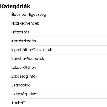
lapozása
Kategóriák
Életmód- Egészség
Házi kedvencek
Háztartás
Kertészkedés
Kipróbáltuk-Teszteltük
Konyha-Receptek
Lakás-Otthon
Lakosság infók
Szabadidő
Szépség-Divat
Tech-IT