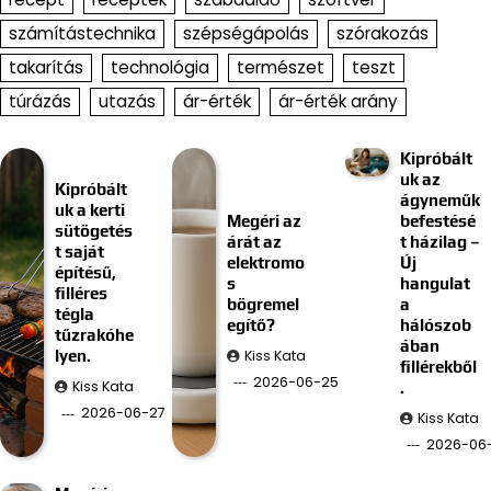
számítástechnika
szépségápolás
szórakozás
takarítás
technológia
természet
teszt
túrázás
utazás
ár-érték
ár-érték arány
Kipróbált
uk az
Kipróbált
ágyneműk
uk a kerti
Megéri az
befestésé
sütögetés
árát az
t házilag –
t saját
elektromo
Új
építésű,
s
hangulat
filléres
bögremel
a
tégla
egítő?
hálószob
tűzrakóhe
ában
Kiss Kata
lyen.
fillérekből
2026-06-25
Kiss Kata
.
2026-06-27
Kiss Kata
2026-06-