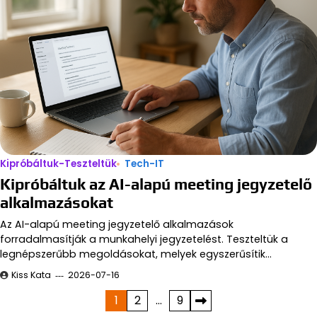
Kipróbáltuk-Teszteltük
Tech-IT
Kipróbáltuk az AI-alapú meeting jegyzetelő
alkalmazásokat
Az AI-alapú meeting jegyzetelő alkalmazások
forradalmasítják a munkahelyi jegyzetelést. Teszteltük a
legnépszerűbb megoldásokat, melyek egyszerűsítik…
Kiss Kata
2026-07-16
Bejegyzések
1
2
…
9