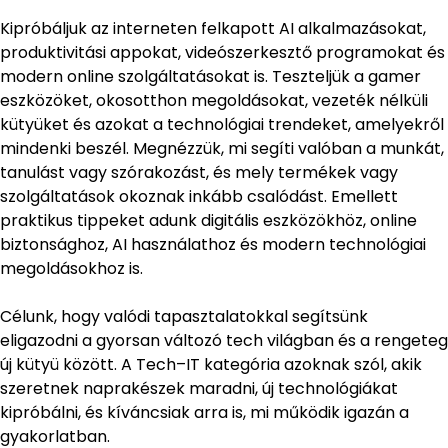
Kipróbáljuk az interneten felkapott AI alkalmazásokat,
produktivitási appokat, videószerkesztő programokat és
modern online szolgáltatásokat is. Teszteljük a gamer
eszközöket, okosotthon megoldásokat, vezeték nélküli
kütyüket és azokat a technológiai trendeket, amelyekről
mindenki beszél. Megnézzük, mi segíti valóban a munkát,
tanulást vagy szórakozást, és mely termékek vagy
szolgáltatások okoznak inkább csalódást. Emellett
praktikus tippeket adunk digitális eszközökhöz, online
biztonsághoz, AI használathoz és modern technológiai
megoldásokhoz is.
Célunk, hogy valódi tapasztalatokkal segítsünk
eligazodni a gyorsan változó tech világban és a rengeteg
új kütyü között. A Tech–IT kategória azoknak szól, akik
szeretnek naprakészek maradni, új technológiákat
kipróbálni, és kíváncsiak arra is, mi működik igazán a
gyakorlatban.