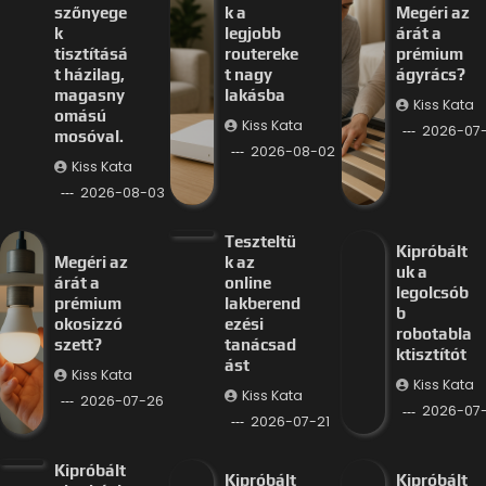
szőnyege
k a
Megéri az
k
legjobb
árát a
tisztításá
routereke
prémium
t házilag,
t nagy
ágyrács?
magasny
lakásba
Kiss Kata
omású
Kiss Kata
2026-07
mosóval.
2026-08-02
Kiss Kata
2026-08-03
Teszteltü
Kipróbált
Megéri az
k az
uk a
árát a
online
legolcsób
prémium
lakberend
b
okosizzó
ezési
robotabla
szett?
tanácsad
ktisztítót
ást
Kiss Kata
Kiss Kata
Kiss Kata
2026-07-26
2026-07-
2026-07-21
Kipróbált
Kipróbált
Kipróbált