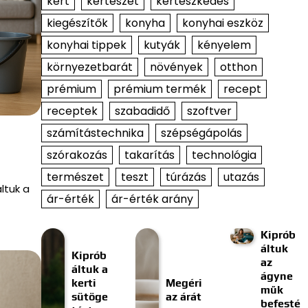
kert
kertészet
kertészkedés
kiegészítők
konyha
konyhai eszköz
konyhai tippek
kutyák
kényelem
környezetbarát
növények
otthon
prémium
prémium termék
recept
receptek
szabadidő
szoftver
számítástechnika
szépségápolás
szórakozás
takarítás
technológia
természet
teszt
túrázás
utazás
ltuk a
ár-érték
ár-érték arány
Kiprób
áltuk
Kiprób
az
áltuk a
ágyne
kerti
Megéri
műk
sütöge
az árát
befesté