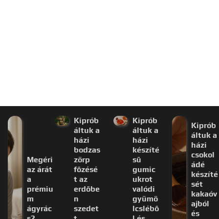
Kiprób
Kiprób
Kiprób
áltuk a
áltuk a
áltuk a
házi
házi
házi
bodzas
készíté
csokol
Megéri
zörp
sű
ádé
az árát
főzésé
gumic
készíté
a
t az
ukrot
sét
prémiu
erdőbe
valódi
kakaóv
m
n
gyümö
ajból
ágyrác
szedet
lcslébő
és
s?
t
l és