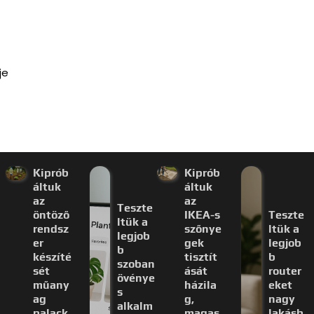
je
Kiprób
Kiprób
áltuk
áltuk
az
az
Teszte
öntöző
IKEA-s
Teszte
ltük a
rendsz
szőnye
ltük a
legjob
er
gek
legjob
b
készíté
tisztít
b
szoban
sét
ását
router
övénye
műany
házila
eket
s
ag
g,
nagy
alkalm
palack
magas
lakásb