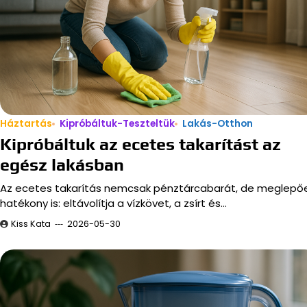
Háztartás
Kipróbáltuk-Teszteltük
Lakás-Otthon
Kipróbáltuk az ecetes takarítást az
egész lakásban
Az ecetes takarítás nemcsak pénztárcabarát, de meglepő
hatékony is: eltávolítja a vízkövet, a zsírt és…
Kiss Kata
2026-05-30