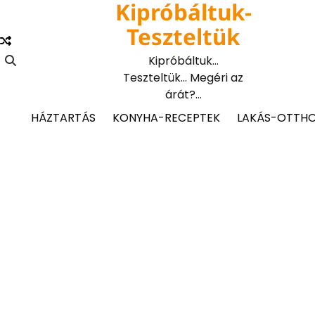
Kipróbáltuk-
Skip
to
Teszteltük
content
Kipróbáltuk…
Teszteltük… Megéri az
árát?…
HÁZTARTÁS
KONYHA-RECEPTEK
LAKÁS-OTTH