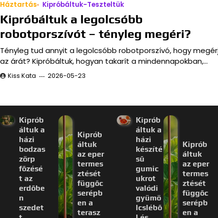
Háztartás
Kipróbáltuk-Teszteltük
Kipróbáltuk a legolcsóbb
robotporszívót – tényleg megéri?
Tényleg tud annyit a legolcsóbb robotporszívó, hogy megér
az árát? Kipróbáltuk, hogyan takarít a mindennapokban,…
Kiss Kata
2026-05-23
Kiprób
Kiprób
áltuk a
áltuk a
Kiprób
házi
házi
áltuk
Kiprób
bodzas
készíté
az eper
áltuk
zörp
sű
termes
az eper
főzésé
gumic
ztését
termes
t az
ukrot
függőc
ztését
erdőbe
valódi
serépb
függőc
n
gyümö
en a
serépb
szedet
lcslébő
terasz
en a
t
l és