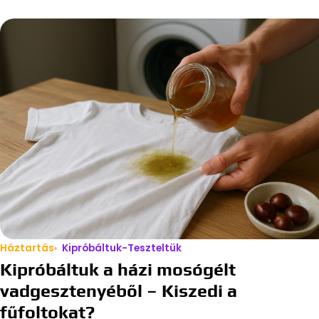
Háztartás
Kipróbáltuk-Teszteltük
Kipróbáltuk a házi mosógélt
vadgesztenyéből – Kiszedi a
fűfoltokat?