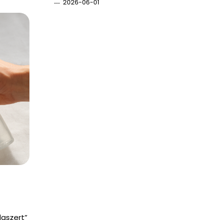
2026-06-01
daszert”