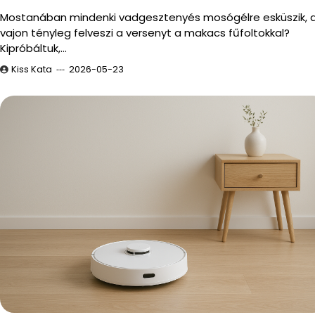
Mostanában mindenki vadgesztenyés mosógélre esküszik, 
vajon tényleg felveszi a versenyt a makacs fűfoltokkal?
Kipróbáltuk,…
Kiss Kata
2026-05-23