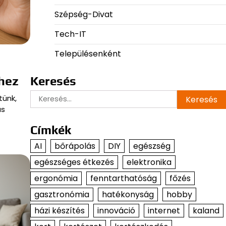
Szépség-Divat
Tech-IT
Településenként
hez
Keresés
Keresés:
tünk,
ás
Címkék
AI
bőrápolás
DIY
egészség
egészséges étkezés
elektronika
ergonómia
fenntarthatóság
főzés
gasztronómia
hatékonyság
hobby
házi készítés
innováció
internet
kaland