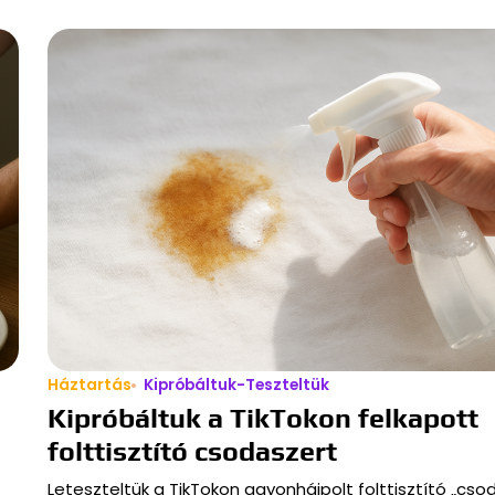
Háztartás
Kipróbáltuk-Teszteltük
Kipróbáltuk a TikTokon felkapott
folttisztító csodaszert
Leteszteltük a TikTokon agyonhájpolt folttisztító „cso