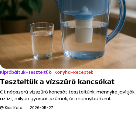
Kipróbáltuk-Teszteltük
Konyha-Receptek
Teszteltük a vízszűrő kancsókat
Öt népszerű vízszűrő kancsót teszteltünk: mennyire javítják
az ízt, milyen gyorsan szűrnek, és mennyibe kerül…
Kiss Kata
2026-05-27