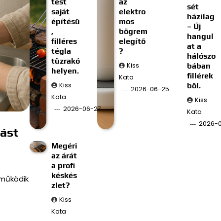
tést
az
sét
saját
elektro
házilag
építésű
mos
– Új
,
bögrem
hangul
filléres
elegítő
at a
tégla
?
hálószo
tűzrakó
Kiss
bában
helyen.
fillérek
Kata
Kiss
ből.
2026-06-25
Kata
Kiss
2026-06-27
Kata
2026-0
ást
Megéri
az árát
a profi
késkés
 működik
zlet?
.
Kiss
Kata