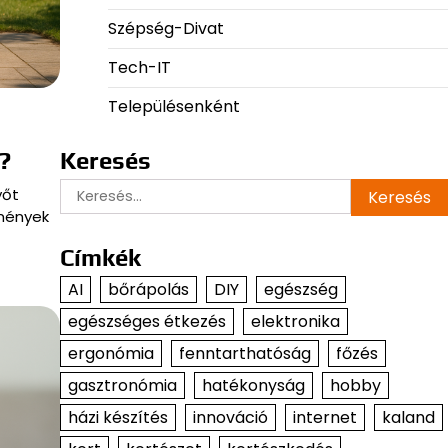
Szépség-Divat
Tech-IT
Településenként
?
Keresés
Keresés:
yőt
dmények
Címkék
AI
bőrápolás
DIY
egészség
egészséges étkezés
elektronika
ergonómia
fenntarthatóság
főzés
gasztronómia
hatékonyság
hobby
házi készítés
innováció
internet
kaland