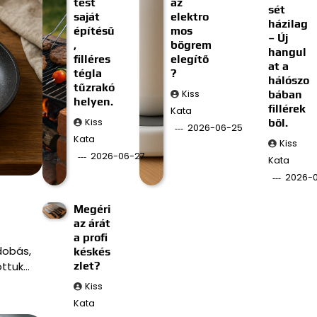
tést
az
sét
saját
elektro
házilag
építésű
mos
– Új
,
bögrem
hangul
filléres
elegítő
at a
tégla
?
hálószo
tűzrakó
Kiss
bában
helyen.
fillérek
Kata
Kiss
ből.
2026-06-25
Kata
Kiss
2026-06-27
Kata
2026-0
Megéri
az árát
a profi
dobás,
késkés
ottuk…
zlet?
Kiss
Kata