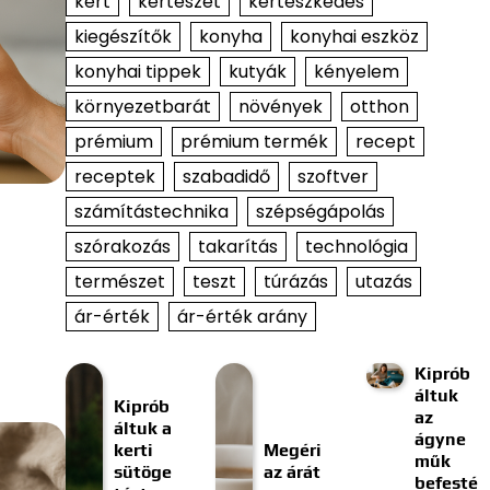
kert
kertészet
kertészkedés
kiegészítők
konyha
konyhai eszköz
konyhai tippek
kutyák
kényelem
környezetbarát
növények
otthon
prémium
prémium termék
recept
receptek
szabadidő
szoftver
számítástechnika
szépségápolás
szórakozás
takarítás
technológia
természet
teszt
túrázás
utazás
ár-érték
ár-érték arány
Kiprób
áltuk
Kiprób
az
áltuk a
ágyne
kerti
Megéri
műk
sütöge
az árát
befesté