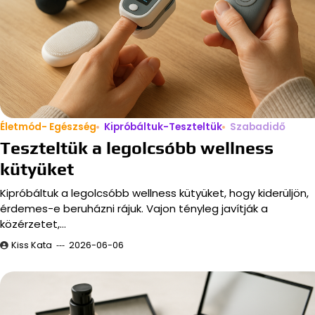
Életmód- Egészség
Kipróbáltuk-Teszteltük
Szabadidő
Teszteltük a legolcsóbb wellness
kütyüket
Kipróbáltuk a legolcsóbb wellness kütyüket, hogy kiderüljön,
érdemes-e beruházni rájuk. Vajon tényleg javítják a
közérzetet,…
Kiss Kata
2026-06-06