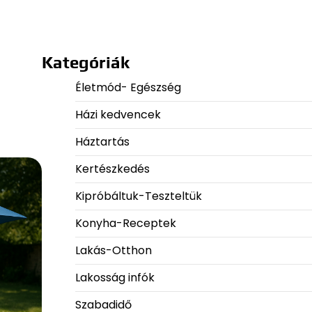
Kategóriák
Életmód- Egészség
Házi kedvencek
Háztartás
Kertészkedés
Kipróbáltuk-Teszteltük
Konyha-Receptek
Lakás-Otthon
Lakosság infók
Szabadidő