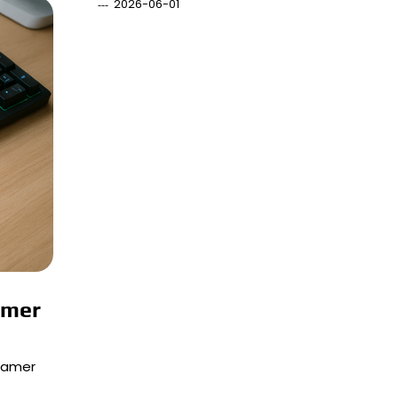
2026-06-01
amer
gamer