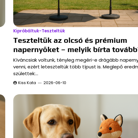
Kipróbáltuk-Teszteltük
Teszteltük az olcsó és prémium
napernyőket – melyik bírta tovább
Kíváncsiak voltunk, tényleg megéri-e drágább napern
venni, ezért leteszteltük több típust is. Meglepő ere
születtek:…
Kiss Kata
2026-06-10