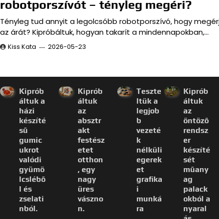
robotporszívót – tényleg megéri?
Tényleg tud annyit a legolcsóbb robotporszívó, hogy megér
az árát? Kipróbáltuk, hogyan takarít a mindennapokban,…
Kiss Kata
2026-05-23
Kiprób
Kiprób
Teszte
Kiprób
áltuk a
áltuk
ltük a
áltuk
házi
az
legjob
az
készíté
absztr
b
öntöző
sű
akt
vezeté
rendsz
gumic
festész
k
er
ukrot
etet
nélküli
készíté
valódi
otthon
egerek
sét
gyümö
, egy
et
műany
lcslébő
nagy
grafika
ag
l és
üres
i
palack
zselati
vászno
munká
okból a
nból.
n.
ra
nyaral
ás