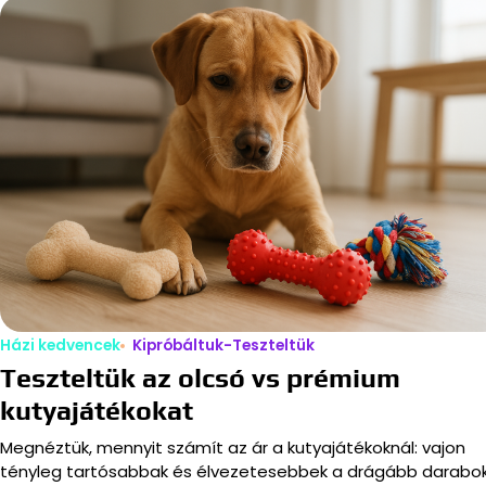
Házi kedvencek
Kipróbáltuk-Teszteltük
Teszteltük az olcsó vs prémium
kutyajátékokat
Megnéztük, mennyit számít az ár a kutyajátékoknál: vajon
tényleg tartósabbak és élvezetesebbek a drágább darabok