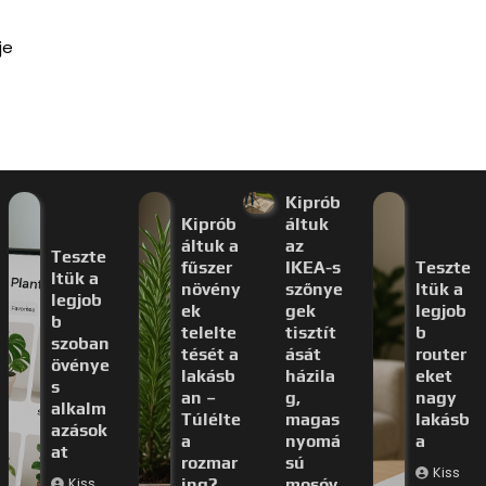
je
Kiprób
Kiprób
áltuk
áltuk a
az
Teszte
fűszer
IKEA-s
Teszte
ltük a
növény
szőnye
ltük a
legjob
ek
gek
legjob
b
telelte
tisztít
b
szoban
tését a
ását
router
övénye
lakásb
házila
eket
s
an –
g,
nagy
alkalm
Túlélte
magas
lakásb
azások
a
nyomá
a
at
rozmar
sú
Kiss
Kiss
ing?
mosóv