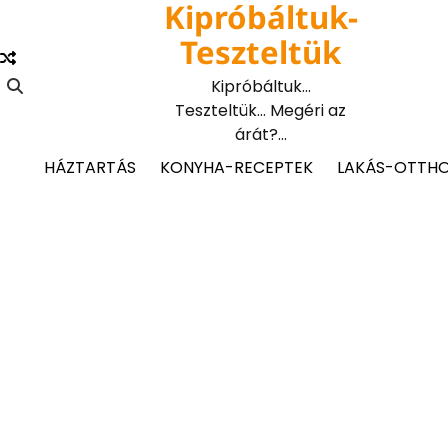
Kipróbáltuk-
Skip
to
Teszteltük
content
Kipróbáltuk…
Teszteltük… Megéri az
árát?…
HÁZTARTÁS
KONYHA-RECEPTEK
LAKÁS-OTTH