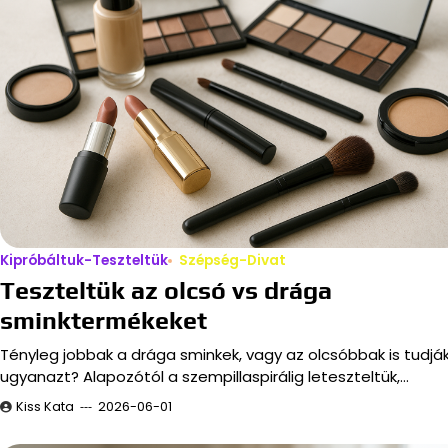
Kipróbáltuk-Teszteltük
Szépség-Divat
Teszteltük az olcsó vs drága
sminktermékeket
Tényleg jobbak a drága sminkek, vagy az olcsóbbak is tudjá
ugyanazt? Alapozótól a szempillaspirálig leteszteltük,…
Kiss Kata
2026-06-01