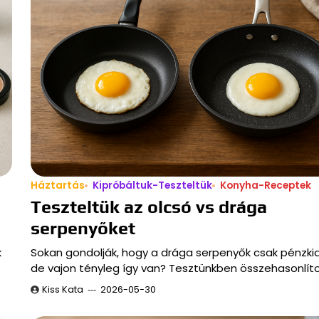
Háztartás
Kipróbáltuk-Teszteltük
Konyha-Receptek
Teszteltük az olcsó vs drága
serpenyőket
k
Sokan gondolják, hogy a drága serpenyők csak pénzki
de vajon tényleg így van? Tesztünkben összehasonlít
Kiss Kata
2026-05-30