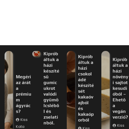
Kiprób
Kiprób
áltuk a
Kiprób
áltuk a
házi
áltuk a
házi
készíté
házi
csokol
Megéri
sű
növény
ádé
az árát
gumic
i sajtot
készíté
a
ukrot
kesudi
sét
prémiu
valódi
óból –
kakaóv
m
gyümö
Ehető
ajból
ágyrác
lcslébő
a
és
s?
l és
vegán
kakaóp
zselati
verzió?
Kiss
orból
nból.
Kiss
Kata
Kiss