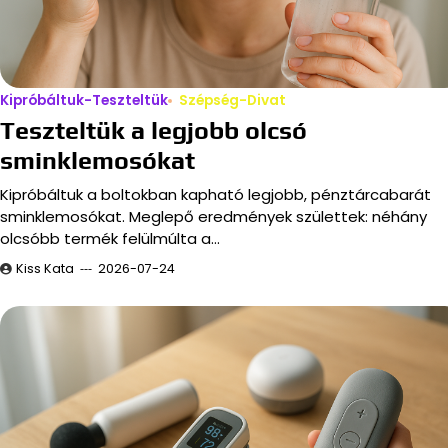
Kipróbáltuk-Teszteltük
Szépség-Divat
Teszteltük a legjobb olcsó
sminklemosókat
Kipróbáltuk a boltokban kapható legjobb, pénztárcabarát
sminklemosókat. Meglepő eredmények születtek: néhány
olcsóbb termék felülmúlta a…
Kiss Kata
2026-07-24