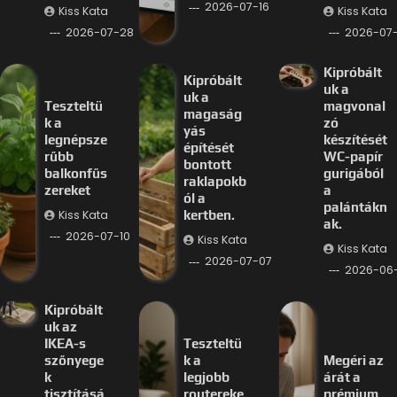
2026-07-16
Kiss Kata
Kiss Kata
2026-07-28
2026-07-
Kipróbált
Kipróbált
uk a
uk a
Teszteltü
magvonal
magaság
k a
zó
yás
legnépsze
készítését
építését
rűbb
WC-papír
bontott
balkonfűs
gurigából
raklapokb
zereket
a
ól a
palántákn
Kiss Kata
kertben.
ak.
2026-07-10
Kiss Kata
Kiss Kata
2026-07-07
2026-06
Kipróbált
uk az
IKEA-s
Teszteltü
szőnyege
k a
Megéri az
k
legjobb
árát a
tisztításá
routereke
prémium