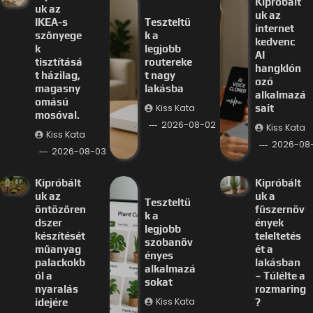
Kipróbált
uk az
uk az
IKEA-s
Teszteltü
internet
szőnyege
k a
kedvenc
k
legjobb
AI
tisztításá
routereke
hangklón
t házilag,
t nagy
ozó
magasny
lakásba
alkalmazá
omású
Kiss Kata
sait
mosóval.
2026-08-02
Kiss Kata
Kiss Kata
2026-08-
2026-08-03
Kipróbált
Kipróbált
uk az
uk a
Teszteltü
öntözőren
fűszernöv
k a
dszer
ények
legjobb
készítését
teleltetés
szobanöv
műanyag
ét a
ényes
palackokb
lakásban
alkalmazá
ól a
– Túlélte a
sokat
nyaralás
rozmaring
Kiss Kata
idejére
?