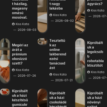
t házilag,
t nagy
ágyrács?
magasny
lakásba
Kiss Kata
omású
Kiss Kata
2026-07
mosóval.
2026-08-02
Kiss Kata
2026-08-03
Teszteltü
Kipróbált
Megéri az
k az
uk a
árát a
online
legolcsób
prémium
lakberend
b
okosizzó
ezési
robotabla
szett?
tanácsad
ktisztítót
ást
Kiss Kata
Kiss Kata
Kiss Kata
2026-07-26
2026-07-
2026-07-21
Kipróbált
Kipróbált
Kipróbált
uk a házi
uk a házi
uk a házi
készítésű
csokoládé
növényi
gumicukr
készítését
sajtot