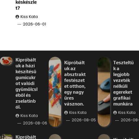
késkészle
t?
Kiss Kata
2026-06-01
Kipróbált
Kipróbált
Teszteltü
uk a házi
uk az
k a
készítésű
absztrakt
legjobb
gumicukr
festészet
vezeték
ot valódi
et otthon,
nélküli
gyümölcsl
egy nagy
egereket
éből és
üres
grafikai
zselatinb
vásznon.
munkára
ól.
Kiss Kata
Kiss Kata
Kiss Kata
2026-08-05
2026-08
2026-08-06
Kipróbált