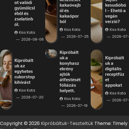
ot valódi
kakaóvajb
kesudióbó
gyümölcsl
ól és
l – Ehető a
éből és
kakaópor
vegán
zselatinb
ból
verzió?
ól.
Kiss Kata
Kiss Kata
Kiss Kata
2026-07-25
2026-07
2026-08-06
Kipróbált
uk a
Kipróbált
Kipróbált
konyhasz
uk a
uk az
ekrény
digitális
egyhetes
ajtók
receptfüz
cukorstop
átfestését
et
kihívást
fóliázás
appokat
Kiss Kata
helyett.
Kiss Kata
2026-07-20
Kiss Kata
2026-07-
2026-07-19
Copyright © 2026
Kipróbáltuk-Teszteltük
Theme: Timely