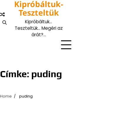
Kipróbáltuk-
Skip
to
Teszteltük
content
Kipróbáltuk…
Teszteltük… Megéri az
árát?…
Címke:
puding
Home
puding