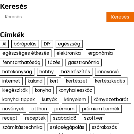
Keresés
Keresés:
Címkék
AI
bőrápolás
DIY
egészség
egészséges étkezés
elektronika
ergonómia
fenntarthatóság
főzés
gasztronómia
hatékonyság
hobby
házi készítés
innováció
internet
kaland
kert
kertészet
kertészkedés
kiegészítők
konyha
konyhai eszköz
konyhai tippek
kutyák
kényelem
környezetbarát
növények
otthon
prémium
prémium termék
recept
receptek
szabadidő
szoftver
számítástechnika
szépségápolás
szórakozás