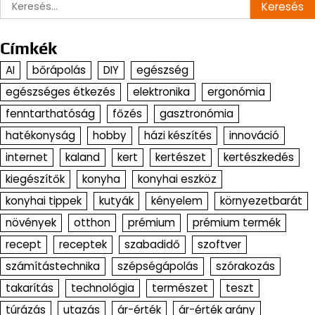
Keresés:
Címkék
AI
bőrápolás
DIY
egészség
egészséges étkezés
elektronika
ergonómia
fenntarthatóság
főzés
gasztronómia
hatékonyság
hobby
házi készítés
innováció
internet
kaland
kert
kertészet
kertészkedés
kiegészítők
konyha
konyhai eszköz
konyhai tippek
kutyák
kényelem
környezetbarát
növények
otthon
prémium
prémium termék
recept
receptek
szabadidő
szoftver
számítástechnika
szépségápolás
szórakozás
takarítás
technológia
természet
teszt
túrázás
utazás
ár-érték
ár-érték arány