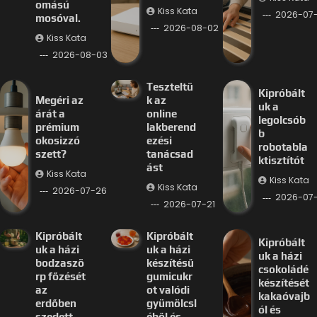
omású
Kiss Kata
2026-07
mosóval.
2026-08-02
Kiss Kata
2026-08-03
Teszteltü
Kipróbált
Megéri az
k az
uk a
árát a
online
legolcsób
prémium
lakberend
b
okosizzó
ezési
robotabla
szett?
tanácsad
ktisztítót
ást
Kiss Kata
Kiss Kata
Kiss Kata
2026-07-26
2026-07-
2026-07-21
Kipróbált
Kipróbált
Kipróbált
uk a házi
uk a házi
uk a házi
bodzaszö
készítésű
csokoládé
rp főzését
gumicukr
készítését
az
ot valódi
kakaóvajb
erdőben
gyümölcsl
ól és
szedett
éből és