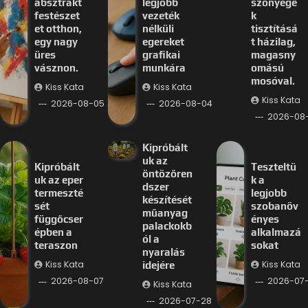
absztrakt
legjobb
szőnyege
festészet
vezeték
k
et otthon,
nélküli
tisztításá
egy nagy
egereket
t házilag,
üres
grafikai
magasny
vásznon.
munkára
omású
mosóval.
Kiss Kata
Kiss Kata
Kiss Kata
2026-08-05
2026-08-04
2026-08
Kipróbált
uk az
Kipróbált
Teszteltü
öntözőren
uk az eper
k a
dszer
termeszté
legjobb
készítését
sét
szobanöv
műanyag
függőcser
ényes
palackokb
épben a
alkalmazá
ól a
teraszon
sokat
nyaralás
Kiss Kata
Kiss Kata
idejére
2026-08-07
2026-07-
Kiss Kata
2026-07-28