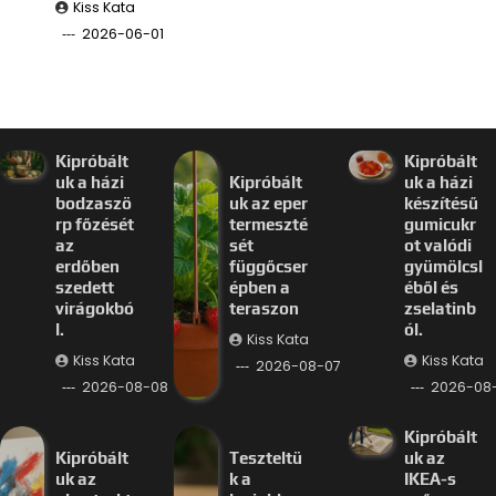
Kiss Kata
2026-06-01
Kipróbált
Kipróbált
uk a házi
Kipróbált
uk a házi
bodzaszö
uk az eper
készítésű
rp főzését
termeszté
gumicukr
az
sét
ot valódi
erdőben
függőcser
gyümölcsl
szedett
épben a
éből és
virágokbó
teraszon
zselatinb
l.
ól.
Kiss Kata
Kiss Kata
Kiss Kata
2026-08-07
2026-08-08
2026-08
Kipróbált
Kipróbált
Teszteltü
uk az
uk az
k a
IKEA-s