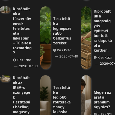
Kipróbált
Kipróbált
uk a
uk a
fűszernöv
Teszteltü
magaság
ények
k a
yás
teleltetés
legnépsze
építését
ét a
rűbb
bontott
lakásban
balkonfűs
raklapokb
– Túlélte a
zereket
ól a
rozmaring
Kiss Kata
kertben.
?
2026-07-10
Kiss Kata
Kiss Kata
2026-07
2026-07-13
Kipróbált
uk az
IKEA-s
Teszteltü
szőnyege
k a
Megéri az
k
legjobb
árát a
tisztításá
routereke
prémium
t házilag,
t nagy
ágyrács?
magasny
lakásba
Kiss Kata