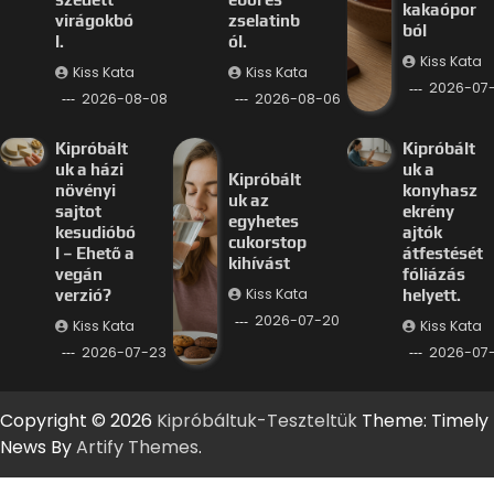
kakaópor
virágokbó
zselatinb
ból
l.
ól.
Kiss Kata
Kiss Kata
Kiss Kata
2026-07
2026-08-08
2026-08-06
Kipróbált
Kipróbált
uk a házi
uk a
Kipróbált
növényi
konyhasz
uk az
sajtot
ekrény
egyhetes
kesudióbó
ajtók
cukorstop
l – Ehető a
átfestését
kihívást
vegán
fóliázás
Kiss Kata
verzió?
helyett.
2026-07-20
Kiss Kata
Kiss Kata
2026-07-23
2026-07-
Copyright © 2026
Kipróbáltuk-Teszteltük
Theme: Timely
News By
Artify Themes
.