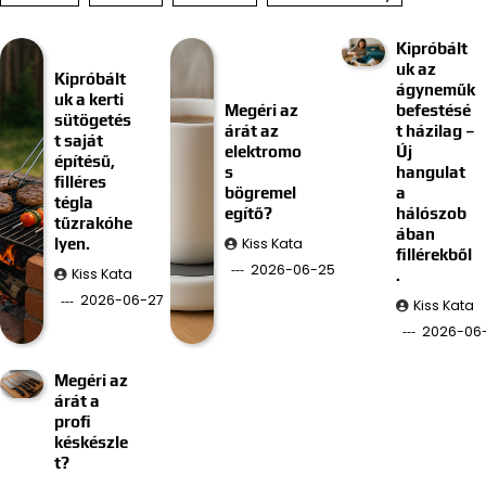
Kipróbált
uk az
Kipróbált
ágyneműk
uk a kerti
Megéri az
befestésé
sütögetés
árát az
t házilag –
t saját
elektromo
Új
építésű,
s
hangulat
filléres
bögremel
a
tégla
egítő?
hálószob
tűzrakóhe
ában
Kiss Kata
lyen.
fillérekből
2026-06-25
Kiss Kata
.
2026-06-27
Kiss Kata
2026-06-
Megéri az
árát a
profi
késkészle
t?