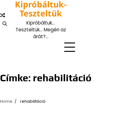
Kipróbáltuk-
Skip
to
Teszteltük
content
Kipróbáltuk…
Teszteltük… Megéri az
árát?…
Címke:
rehabilitáció
Home
rehabilitáció