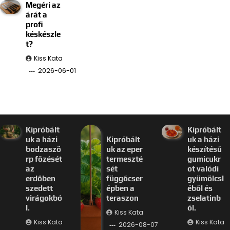
Megéri az
árát a
profi
késkészle
t?
Kiss Kata
2026-06-01
Kipróbált
Kipróbált
uk a házi
Kipróbált
uk a házi
bodzaszö
uk az eper
készítésű
rp főzését
termeszté
gumicukr
az
sét
ot valódi
erdőben
függőcser
gyümölcsl
szedett
épben a
éből és
virágokbó
teraszon
zselatinb
l.
ól.
Kiss Kata
Kiss Kata
Kiss Kata
2026-08-07