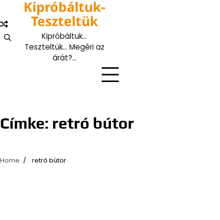
Kipróbáltuk-
Skip
to
Teszteltük
content
Kipróbáltuk…
Teszteltük… Megéri az
árát?…
Címke:
retró bútor
Home
retró bútor