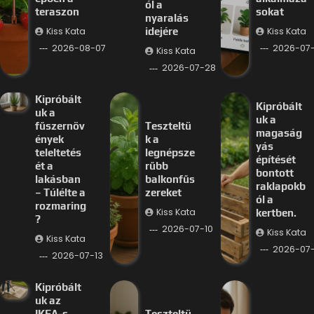
ól a
teraszon
sokat
nyaralás
Kiss Kata
Kiss Kata
idejére
2026-08-07
2026-07-
Kiss Kata
2026-07-28
Kipróbált
Kipróbált
uk a
uk a
fűszernöv
Teszteltü
magaság
ények
k a
yás
teleltetés
legnépsze
építését
ét a
rűbb
bontott
lakásban
balkonfűs
raklapokb
– Túlélte a
zereket
ól a
rozmaring
Kiss Kata
kertben.
?
2026-07-10
Kiss Kata
Kiss Kata
2026-07
2026-07-13
Kipróbált
uk az
IKEA-s
Teszteltü