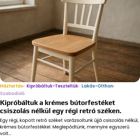
Háztartás
Kipróbáltuk-Teszteltük
Lakás-Otthon
Szabadidő
Kipróbáltuk a krémes bútorfestéket
csiszolás nélkül egy régi retró széken.
Egy régi, kopott retró széket varázsoltunk újjá csiszolás nélkül,
krémes bútorfestékkel. Meglepődtünk, mennyire egyszerű
volt…