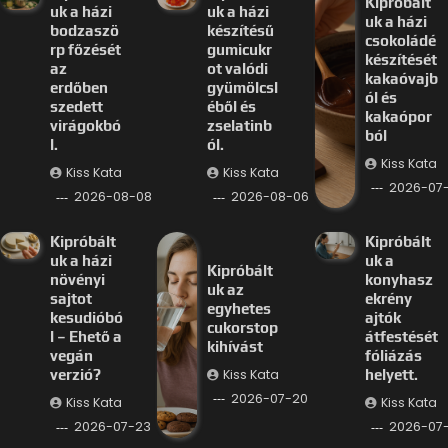
Kipróbált
uk a házi
uk a házi
uk a házi
bodzaszö
készítésű
csokoládé
rp főzését
gumicukr
készítését
az
ot valódi
kakaóvajb
erdőben
gyümölcsl
ól és
szedett
éből és
kakaópor
virágokbó
zselatinb
ból
l.
ól.
Kiss Kata
Kiss Kata
Kiss Kata
2026-07
2026-08-08
2026-08-06
Kipróbált
Kipróbált
uk a házi
uk a
Kipróbált
növényi
konyhasz
uk az
sajtot
ekrény
egyhetes
kesudióbó
ajtók
cukorstop
l – Ehető a
átfestését
kihívást
vegán
fóliázás
Kiss Kata
verzió?
helyett.
2026-07-20
Kiss Kata
Kiss Kata
2026-07-23
2026-07-