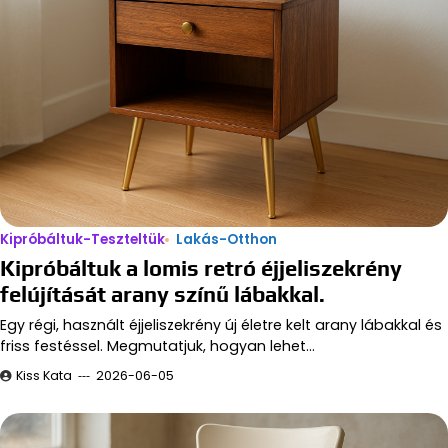
Kipróbáltuk-Teszteltük
Lakás-Otthon
Kipróbáltuk a lomis retró éjjeliszekrény
felújítását arany színű lábakkal.
Egy régi, használt éjjeliszekrény új életre kelt arany lábakkal és
friss festéssel. Megmutatjuk, hogyan lehet…
Kiss Kata
2026-06-05