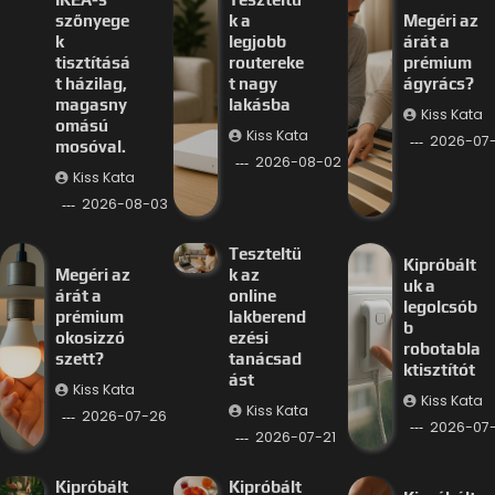
szőnyege
k a
Megéri az
k
legjobb
árát a
tisztításá
routereke
prémium
t házilag,
t nagy
ágyrács?
magasny
lakásba
Kiss Kata
omású
Kiss Kata
2026-07
mosóval.
2026-08-02
Kiss Kata
2026-08-03
Teszteltü
Kipróbált
Megéri az
k az
uk a
árát a
online
legolcsób
prémium
lakberend
b
okosizzó
ezési
robotabla
szett?
tanácsad
ktisztítót
ást
Kiss Kata
Kiss Kata
Kiss Kata
2026-07-26
2026-07-
2026-07-21
Kipróbált
Kipróbált