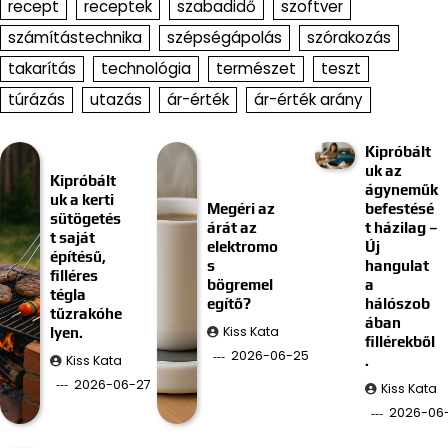
recept
receptek
szabadidő
szoftver
számítástechnika
szépségápolás
szórakozás
takarítás
technológia
természet
teszt
túrázás
utazás
ár-érték
ár-érték arány
Kipróbált
uk az
Kipróbált
ágyneműk
uk a kerti
Megéri az
befestésé
sütögetés
árát az
t házilag –
t saját
elektromo
Új
építésű,
s
hangulat
filléres
bögremel
a
tégla
egítő?
hálószob
tűzrakóhe
ában
Kiss Kata
lyen.
fillérekből
2026-06-25
Kiss Kata
.
2026-06-27
Kiss Kata
2026-06-