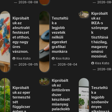
2026-08-08
2026-08
Kipróbált
Kipróbált
Teszteltü
uk az
uk az
k a
IKEA-s
absztrakt
legjobb
szőnyege
festészet
vezeték
k
et otthon,
nélküli
tisztításá
egy nagy
egereket
t házilag,
üres
grafikai
magasny
vásznon.
munkára
omású
mosóval.
Kiss Kata
Kiss Kata
Kiss Kata
2026-08-05
2026-08-04
2026-08
Kipróbált
uk az
Kipróbált
Teszteltü
öntözőren
uk az eper
k a
dszer
termeszté
legjobb
készítését
sét
szobanöv
műanyag
függőcser
ényes
palackokb
épben a
alkalmazá