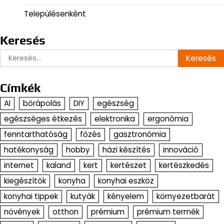
Településenként
Keresés
Keresés:
Címkék
AI
bőrápolás
DIY
egészség
egészséges étkezés
elektronika
ergonómia
fenntarthatóság
főzés
gasztronómia
hatékonyság
hobby
házi készítés
innováció
internet
kaland
kert
kertészet
kertészkedés
kiegészítők
konyha
konyhai eszköz
konyhai tippek
kutyák
kényelem
környezetbarát
növények
otthon
prémium
prémium termék