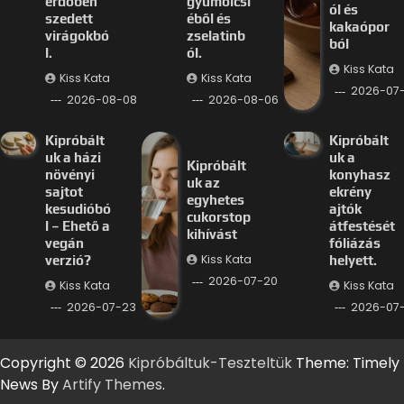
erdőben
gyümölcsl
ól és
szedett
éből és
kakaópor
virágokbó
zselatinb
ból
l.
ól.
Kiss Kata
Kiss Kata
Kiss Kata
2026-07
2026-08-08
2026-08-06
Kipróbált
Kipróbált
uk a házi
uk a
Kipróbált
növényi
konyhasz
uk az
sajtot
ekrény
egyhetes
kesudióbó
ajtók
cukorstop
l – Ehető a
átfestését
kihívást
vegán
fóliázás
Kiss Kata
verzió?
helyett.
2026-07-20
Kiss Kata
Kiss Kata
2026-07-23
2026-07-
Copyright © 2026
Kipróbáltuk-Teszteltük
Theme: Timely
News By
Artify Themes
.