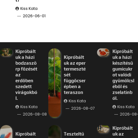
Kiss Kata
2026-06-01
Kipróbált
Kipróbált
uk a házi
Kipróbált
uk a házi
bodzaszö
uk az eper
készítésű
rp főzését
termeszté
gumicukr
az
sét
ot valódi
erdőben
függőcser
gyümölcsl
szedett
épben a
éből és
virágokbó
teraszon
zselatinb
l.
ól.
Kiss Kata
Kiss Kata
Kiss Kata
2026-08-07
2026-08-08
2026-08
Kipróbált
Kipróbált
Teszteltü
uk az