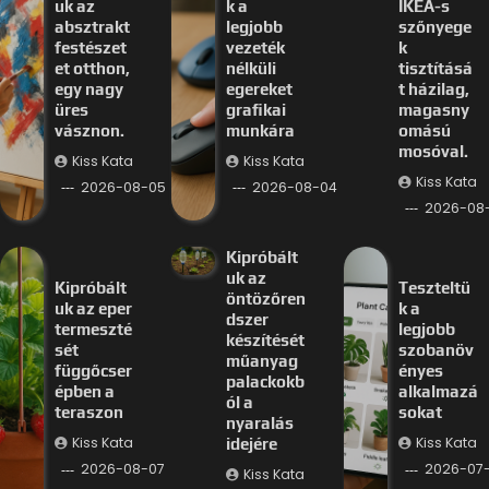
uk az
k a
IKEA-s
absztrakt
legjobb
szőnyege
festészet
vezeték
k
et otthon,
nélküli
tisztításá
egy nagy
egereket
t házilag,
üres
grafikai
magasny
vásznon.
munkára
omású
mosóval.
Kiss Kata
Kiss Kata
Kiss Kata
2026-08-05
2026-08-04
2026-08
Kipróbált
uk az
Kipróbált
Teszteltü
öntözőren
uk az eper
k a
dszer
termeszté
legjobb
készítését
sét
szobanöv
műanyag
függőcser
ényes
palackokb
épben a
alkalmazá
ól a
teraszon
sokat
nyaralás
Kiss Kata
Kiss Kata
idejére
2026-08-07
2026-07-
Kiss Kata