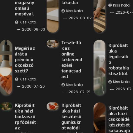
magasny
lakásba
Kiss Kata
omású
Kiss Kata
2026-07
mosóval.
2026-08-02
Kiss Kata
2026-08-03
Teszteltü
Kipróbált
Megéri az
k az
uk a
árát a
online
legolcsób
prémium
lakberend
b
okosizzó
ezési
robotabla
szett?
tanácsad
ktisztítót
ást
Kiss Kata
Kiss Kata
Kiss Kata
2026-07-26
2026-07-
2026-07-21
Kipróbált
Kipróbált
Kipróbált
uk a házi
uk a házi
uk a házi
bodzaszö
készítésű
csokoládé
rp főzését
gumicukr
készítését
az
ot valódi
kakaóvajb