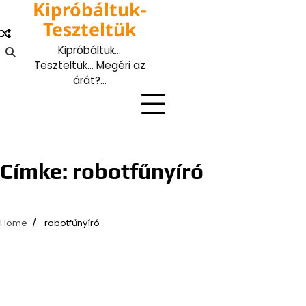
Kipróbáltuk-
Skip
to
Teszteltük
content
Kipróbáltuk…
Teszteltük… Megéri az
árát?…
Címke:
robotfűnyíró
Home
robotfűnyíró