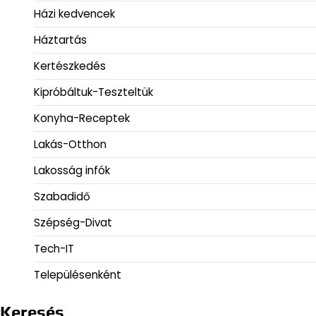
Házi kedvencek
Háztartás
Kertészkedés
Kipróbáltuk-Teszteltük
Konyha-Receptek
Lakás-Otthon
Lakosság infók
Szabadidő
Szépség-Divat
Tech-IT
Településenként
Keresés