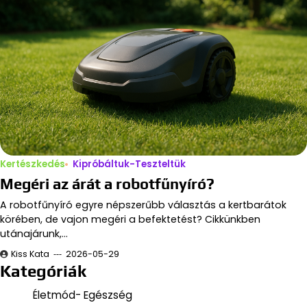
Kertészkedés
Kipróbáltuk-Teszteltük
Megéri az árát a robotfűnyíró?
A robotfűnyíró egyre népszerűbb választás a kertbarátok
körében, de vajon megéri a befektetést? Cikkünkben
utánajárunk,…
Kiss Kata
2026-05-29
Kategóriák
Életmód- Egészség