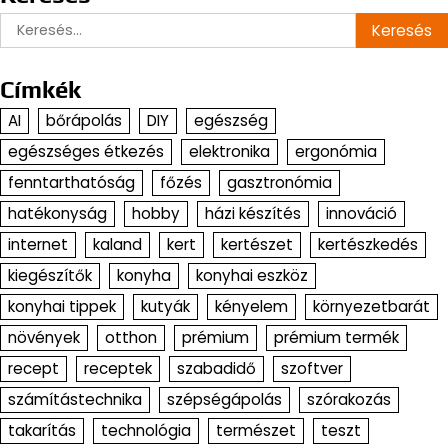
Keresés:
Címkék
AI
bőrápolás
DIY
egészség
egészséges étkezés
elektronika
ergonómia
fenntarthatóság
főzés
gasztronómia
hatékonyság
hobby
házi készítés
innováció
internet
kaland
kert
kertészet
kertészkedés
kiegészítők
konyha
konyhai eszköz
konyhai tippek
kutyák
kényelem
környezetbarát
növények
otthon
prémium
prémium termék
recept
receptek
szabadidő
szoftver
számítástechnika
szépségápolás
szórakozás
takarítás
technológia
természet
teszt