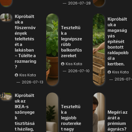
2026-07-28
Kipróbált
Kipróbált
uk a
uk a
fűszernöv
Teszteltü
magaság
ények
k a
yás
teleltetés
legnépsze
építését
ét a
rűbb
bontott
lakásban
balkonfűs
raklapokb
– Túlélte a
zereket
ól a
rozmaring
Kiss Kata
kertben.
?
2026-07-10
Kiss Kata
Kiss Kata
2026-07
2026-07-13
Kipróbált
uk az
IKEA-s
Teszteltü
szőnyege
k a
Megéri az
k
legjobb
árát a
tisztításá
routereke
prémium
t házilag,
t nagy
ágyrács?