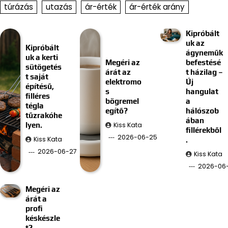
túrázás
utazás
ár-érték
ár-érték arány
Kipróbált
uk az
Kipróbált
ágyneműk
uk a kerti
Megéri az
befestésé
sütögetés
árát az
t házilag –
t saját
elektromo
Új
építésű,
s
hangulat
filléres
bögremel
a
tégla
egítő?
hálószob
tűzrakóhe
ában
Kiss Kata
lyen.
fillérekből
2026-06-25
Kiss Kata
.
2026-06-27
Kiss Kata
2026-06-
Megéri az
árát a
profi
késkészle
t?