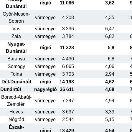
régió
11 086
3,62
Dunántúl
Győr-Moson-
vármegye
4 208
4,35
1
Sopron
Vas
vármegye
3 336
6,47
Zala
vármegye
3 784
6,82
Nyugat-
régió
11 328
5,8
Dunántúl
Baranya
vármegye
4 430
6,8
Somogy
vármegye
6 065
4,06
Tolna
vármegye
3 703
2,94
Dél-Dunántúl
régió
14 198
4,62
Dunántúl
nagyrégió
36 611
4,68
Borsod-Abaúj-
vármegye
7 247
4,94
Zemplén
Heves
vármegye
3 637
3,33
Nógrád
vármegye
2 544
5,15
Észak-
régió
13 429
4,54