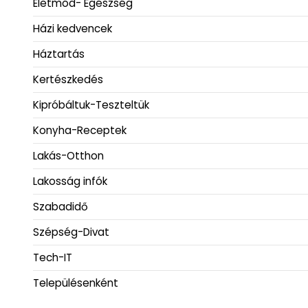
Életmód- Egészség
Házi kedvencek
Háztartás
Kertészkedés
Kipróbáltuk-Teszteltük
Konyha-Receptek
Lakás-Otthon
Lakosság infók
Szabadidő
Szépség-Divat
Tech-IT
Településenként