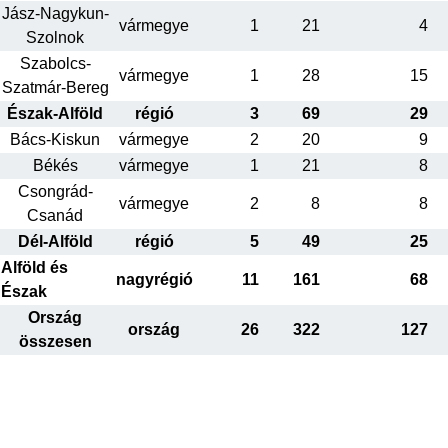
Jász-Nagykun-
vármegye
1
21
4
Szolnok
Szabolcs-
vármegye
1
28
15
Szatmár-Bereg
Észak-Alföld
régió
3
69
29
Bács-Kiskun
vármegye
2
20
9
Békés
vármegye
1
21
8
Csongrád-
vármegye
2
8
8
Csanád
Dél-Alföld
régió
5
49
25
Alföld és
nagyrégió
11
161
68
Észak
Ország
ország
26
322
127
összesen