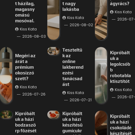
t házilag,
t nagy
ágyrács?
magasny
lakásba
Kiss Kata
omású
Kiss Kata
2026-07
mosóval.
2026-08-02
Kiss Kata
2026-08-03
Teszteltü
Kipróbált
Megéri az
k az
uk a
árát a
online
legolcsób
prémium
lakberend
b
okosizzó
ezési
robotabla
szett?
tanácsad
ktisztítót
ást
Kiss Kata
Kiss Kata
Kiss Kata
2026-07-26
2026-07-
2026-07-21
Kipróbált
Kipróbált
Kipróbált
uk a házi
uk a házi
uk a házi
bodzaszö
készítésű
csokoládé
rp főzését
gumicukr
készítését