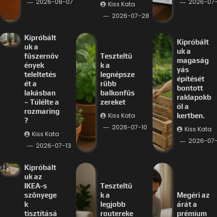
2026-08-07
2026-07-
Kiss Kata
2026-07-28
Kipróbált
Kipróbált
uk a
uk a
fűszernöv
Teszteltü
magaság
ények
k a
yás
teleltetés
legnépsze
építését
ét a
rűbb
bontott
lakásban
balkonfűs
raklapokb
– Túlélte a
zereket
ól a
rozmaring
Kiss Kata
kertben.
?
2026-07-10
Kiss Kata
Kiss Kata
2026-07
2026-07-13
Kipróbált
uk az
IKEA-s
Teszteltü
szőnyege
k a
Megéri az
k
legjobb
árát a
tisztításá
routereke
prémium