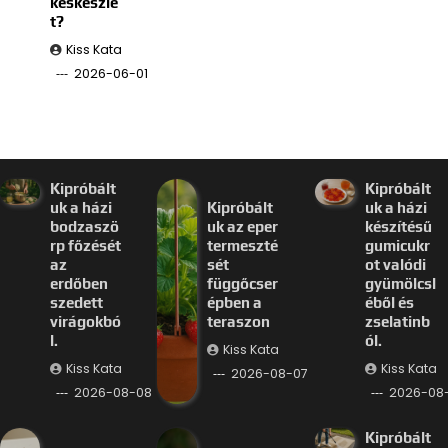
késkészle
t?
Kiss Kata
2026-06-01
Kipróbált
Kipróbált
uk a házi
Kipróbált
uk a házi
bodzaszö
uk az eper
készítésű
rp főzését
termeszté
gumicukr
az
sét
ot valódi
erdőben
függőcser
gyümölcsl
szedett
épben a
éből és
virágokbó
teraszon
zselatinb
l.
ól.
Kiss Kata
Kiss Kata
Kiss Kata
2026-08-07
2026-08-08
2026-08
Kipróbált