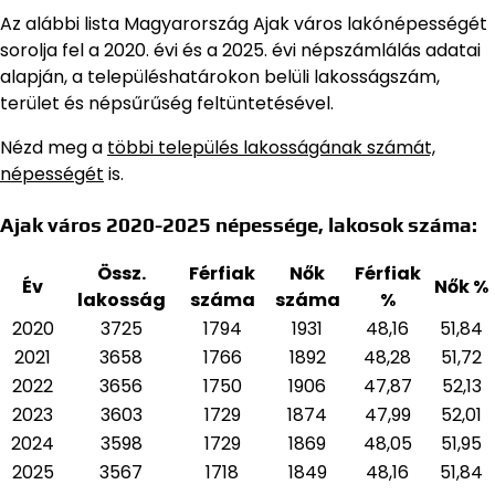
Az alábbi lista Magyarország Ajak város lakónépességét
sorolja fel a 2020. évi és a 2025. évi népszámlálás adatai
alapján,
a településhatárokon belüli lakosságszám,
terület és népsűrűség feltüntetésével.
Nézd meg a
többi település lakosságának számát,
népességét
is.
Ajak város 2020-2025 népessége, lakosok száma:
Össz.
Férfiak
Nők
Férfiak
Év
Nők %
lakosság
száma
száma
%
2020
3725
1794
1931
48,16
51,84
2021
3658
1766
1892
48,28
51,72
2022
3656
1750
1906
47,87
52,13
2023
3603
1729
1874
47,99
52,01
2024
3598
1729
1869
48,05
51,95
2025
3567
1718
1849
48,16
51,84