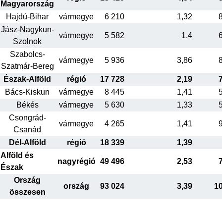
Magyarország
Hajdú-Bihar
vármegye
6 210
1,32
Jász-Nagykun-
vármegye
5 582
1,4
Szolnok
Szabolcs-
vármegye
5 936
3,86
Szatmár-Bereg
Észak-Alföld
régió
17 728
2,19
Bács-Kiskun
vármegye
8 445
1,41
Békés
vármegye
5 630
1,33
Csongrád-
vármegye
4 265
1,41
Csanád
Dél-Alföld
régió
18 339
1,39
Alföld és
nagyrégió
49 496
2,53
Észak
Ország
ország
93 024
3,39
1
összesen