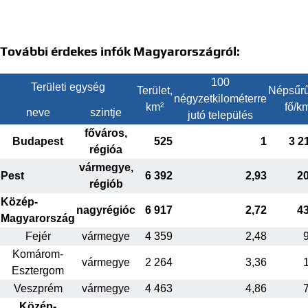
További érdekes infók Magyarországról:
100
Területi egység
Terület,
Népsűrű
négyzetkilométerre
km²
fő/k
neve
szintje
jutó település
főváros,
Budapest
525
1
3 2
régióa
vármegye,
Pest
6 392
2,93
2
régiób
Közép-
nagyrégióc
6 917
2,72
4
Magyarország
Fejér
vármegye
4 359
2,48
Komárom-
vármegye
2 264
3,36
Esztergom
Veszprém
vármegye
4 463
4,86
Közép-