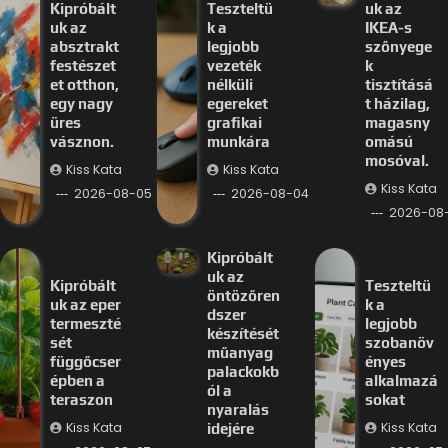
Kipróbált
Teszteltü
uk az
uk az
k a
IKEA-s
absztrakt
legjobb
szőnyege
festészet
vezeték
k
et otthon,
nélküli
tisztításá
egy nagy
egereket
t házilag,
üres
grafikai
magasny
vásznon.
munkára
omású
mosóval.
Kiss Kata
Kiss Kata
Kiss Kata
2026-08-05
2026-08-04
2026-08
Kipróbált
uk az
Kipróbált
Teszteltü
öntözőren
uk az eper
k a
dszer
termeszté
legjobb
készítését
sét
szobanöv
műanyag
függőcser
ényes
palackokb
épben a
alkalmazá
ól a
teraszon
sokat
nyaralás
Kiss Kata
Kiss Kata
idejére