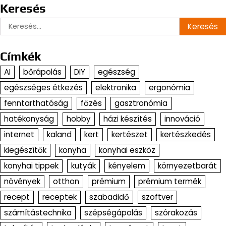
Keresés
Keresés:
Címkék
AI
bőrápolás
DIY
egészség
egészséges étkezés
elektronika
ergonómia
fenntarthatóság
főzés
gasztronómia
hatékonyság
hobby
házi készítés
innováció
internet
kaland
kert
kertészet
kertészkedés
kiegészítők
konyha
konyhai eszköz
konyhai tippek
kutyák
kényelem
környezetbarát
növények
otthon
prémium
prémium termék
recept
receptek
szabadidő
szoftver
számítástechnika
szépségápolás
szórakozás