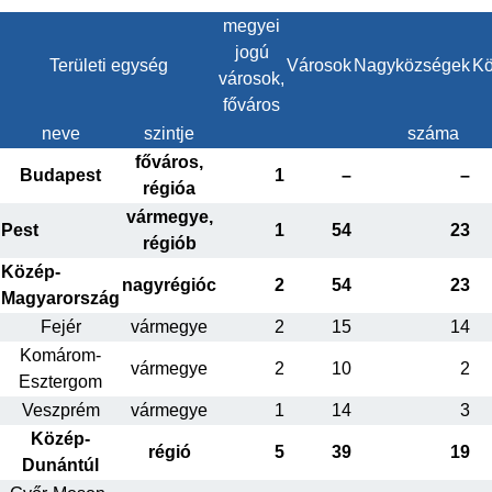
megyei
jogú
Területi egység
Városok
Nagyközségek
Kö
városok,
főváros
neve
szintje
száma
főváros,
Budapest
1
–
–
régióa
vármegye,
Pest
1
54
23
régiób
Közép-
nagyrégióc
2
54
23
Magyarország
Fejér
vármegye
2
15
14
Komárom-
vármegye
2
10
2
Esztergom
Veszprém
vármegye
1
14
3
Közép-
régió
5
39
19
Dunántúl