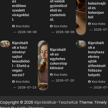
az
ot valódi
kakaóvajb
erdőben
gyümölcsl
ól és
szedett
éből és
kakaópor
virágokbó
zselatinb
ból
l.
ól.
Kiss Kata
Kiss Kata
Kiss Kata
2026-07
2026-08-08
2026-08-06
Kipróbált
Kipróbált
uk a házi
uk a
Kipróbált
növényi
konyhasz
uk az
sajtot
ekrény
egyhetes
kesudióbó
ajtók
cukorstop
l – Ehető a
átfestését
kihívást
vegán
fóliázás
Kiss Kata
verzió?
helyett.
2026-07-20
Kiss Kata
Kiss Kata
2026-07-23
2026-07-
Copyright © 2026
Kipróbáltuk-Teszteltük
Theme: Timely