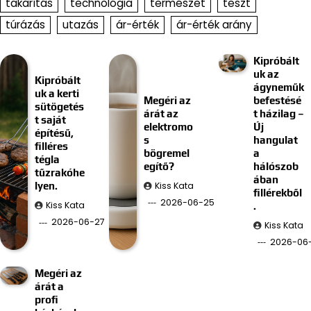
takarítás
technológia
természet
teszt
túrázás
utazás
ár-érték
ár-érték arány
Kipróbált
uk az
Kipróbált
ágyneműk
uk a kerti
Megéri az
befestésé
sütögetés
árát az
t házilag –
t saját
elektromo
Új
építésű,
s
hangulat
filléres
bögremel
a
tégla
egítő?
hálószob
tűzrakóhe
ában
Kiss Kata
lyen.
fillérekből
2026-06-25
Kiss Kata
.
2026-06-27
Kiss Kata
2026-06-
Megéri az
árát a
profi