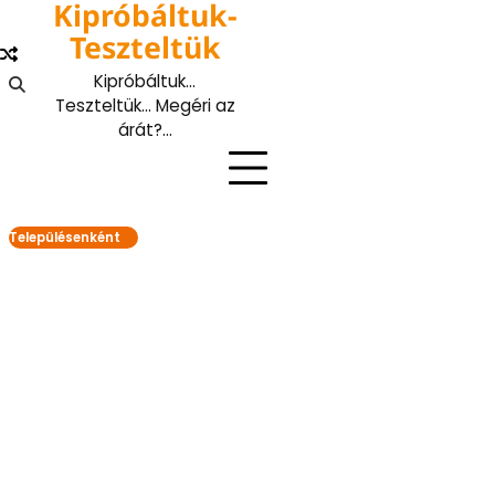
Kipróbáltuk-
Skip
to
Teszteltük
content
Kipróbáltuk…
Teszteltük… Megéri az
árát?…
Településenként