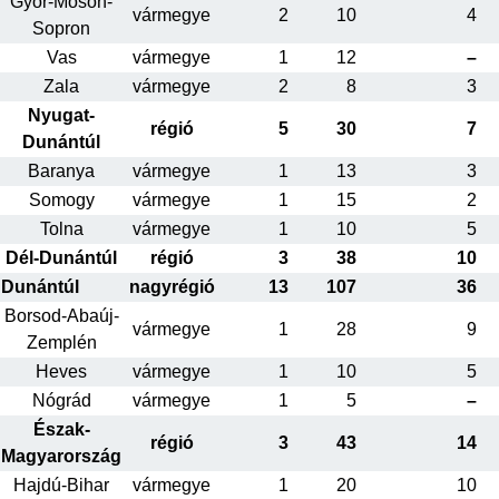
Győr-Moson-
vármegye
2
10
4
Sopron
Vas
vármegye
1
12
–
Zala
vármegye
2
8
3
Nyugat-
régió
5
30
7
Dunántúl
Baranya
vármegye
1
13
3
Somogy
vármegye
1
15
2
Tolna
vármegye
1
10
5
Dél-Dunántúl
régió
3
38
10
Dunántúl
nagyrégió
13
107
36
Borsod-Abaúj-
vármegye
1
28
9
Zemplén
Heves
vármegye
1
10
5
Nógrád
vármegye
1
5
–
Észak-
régió
3
43
14
Magyarország
Hajdú-Bihar
vármegye
1
20
10