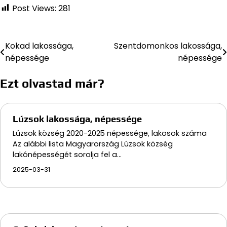
Post Views:
281
Kokad lakossága,
Szentdomonkos lakossága,
Bejegyzés
népessége
népessége
navigáció
Ezt olvastad már?
Lúzsok lakossága, népessége
Lúzsok község 2020-2025 népessége, lakosok száma
Az alábbi lista Magyarország Lúzsok község
lakónépességét sorolja fel a…
2025-03-31