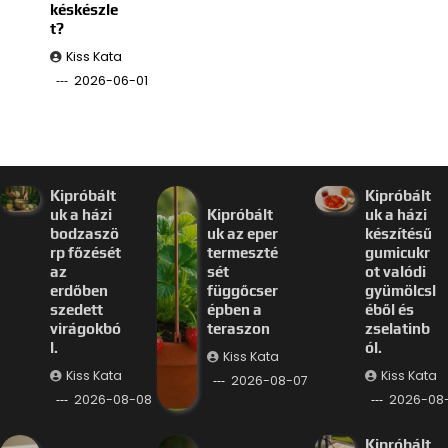
késkészle
t?
Kiss Kata
2026-06-01
Kipróbált
Kipróbált
uk a házi
Kipróbált
uk a házi
bodzaszö
uk az eper
készítésű
rp főzését
termeszté
gumicukr
az
sét
ot valódi
erdőben
függőcser
gyümölcsl
szedett
épben a
éből és
virágokbó
teraszon
zselatinb
l.
ól.
Kiss Kata
Kiss Kata
Kiss Kata
2026-08-07
2026-08-08
2026-08
Kipróbált