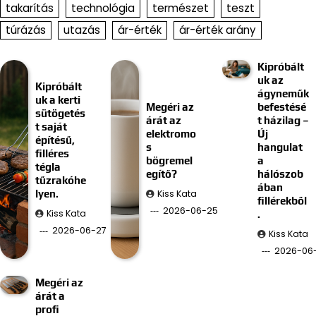
takarítás
technológia
természet
teszt
túrázás
utazás
ár-érték
ár-érték arány
Kipróbált
uk az
Kipróbált
ágyneműk
uk a kerti
Megéri az
befestésé
sütögetés
árát az
t házilag –
t saját
elektromo
Új
építésű,
s
hangulat
filléres
bögremel
a
tégla
egítő?
hálószob
tűzrakóhe
ában
Kiss Kata
lyen.
fillérekből
2026-06-25
Kiss Kata
.
2026-06-27
Kiss Kata
2026-06-
Megéri az
árát a
profi