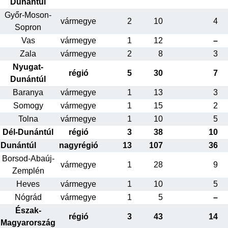
Dunántúl
Győr-Moson-
vármegye
2
10
4
Sopron
Vas
vármegye
1
12
–
Zala
vármegye
2
8
3
Nyugat-
régió
5
30
7
Dunántúl
Baranya
vármegye
1
13
3
Somogy
vármegye
1
15
2
Tolna
vármegye
1
10
5
Dél-Dunántúl
régió
3
38
10
Dunántúl
nagyrégió
13
107
36
Borsod-Abaúj-
vármegye
1
28
9
Zemplén
Heves
vármegye
1
10
5
Nógrád
vármegye
1
5
–
Észak-
régió
3
43
14
Magyarország