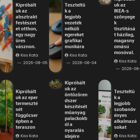
Kipróbált
Teszteltü
uk az
uk az
k a
IKEA-s
absztrakt
legjobb
szőnyege
festészet
vezeték
k
et otthon,
nélküli
tisztításá
egy nagy
egereket
t házilag,
üres
grafikai
magasny
vásznon.
munkára
omású
mosóval.
Kiss Kata
Kiss Kata
Kiss Kata
2026-08-05
2026-08-04
2026-08
Kipróbált
uk az
Kipróbált
Teszteltü
öntözőren
uk az eper
k a
dszer
termeszté
legjobb
készítését
sét
szobanöv
műanyag
függőcser
ényes
palackokb
épben a
alkalmazá
ól a
teraszon
sokat
nyaralás
Kiss Kata
Kiss Kata
idejére