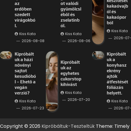
készítését
az
ot valódi
kakaóvajb
erdőben
gyümölcsl
ól és
szedett
éből és
kakaópor
virágokbó
zselatinb
ból
l.
ól.
Kiss Kata
Kiss Kata
Kiss Kata
2026-07
2026-08-08
2026-08-06
Kipróbált
Kipróbált
uk a házi
uk a
Kipróbált
növényi
konyhasz
uk az
sajtot
ekrény
egyhetes
kesudióbó
ajtók
cukorstop
l – Ehető a
átfestését
kihívást
vegán
fóliázás
Kiss Kata
verzió?
helyett.
2026-07-20
Kiss Kata
Kiss Kata
2026-07-23
2026-07-
Copyright © 2026
Kipróbáltuk-Teszteltük
Theme: Timely