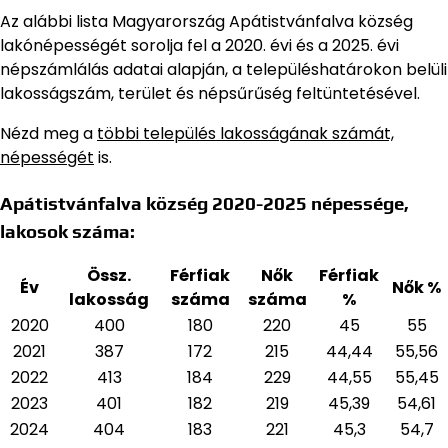
Az alábbi lista Magyarország Apátistvánfalva község
lakónépességét sorolja fel a 2020. évi és a 2025. évi
népszámlálás adatai alapján,
a településhatárokon belüli
lakosságszám, terület és népsűrűség feltüntetésével.
Nézd meg a
többi település lakosságának számát,
népességét
is.
Apátistvánfalva község 2020-2025 népessége,
lakosok száma:
Össz.
Férfiak
Nők
Férfiak
Év
Nők %
lakosság
száma
száma
%
2020
400
180
220
45
55
2021
387
172
215
44,44
55,56
2022
413
184
229
44,55
55,45
2023
401
182
219
45,39
54,61
2024
404
183
221
45,3
54,7