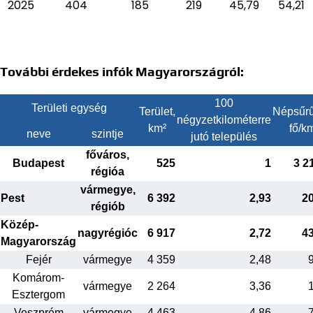
2025
404
185
219
45,79
54,21
További érdekes infók Magyarországról:
100
Területi egység
Terület,
Népsűrű
négyzetkilométerre
km²
fő/k
neve
szintje
jutó település
főváros,
Budapest
525
1
3 2
régióa
vármegye,
Pest
6 392
2,93
2
régiób
Közép-
nagyrégióc
6 917
2,72
4
Magyarország
Fejér
vármegye
4 359
2,48
Komárom-
vármegye
2 264
3,36
Esztergom
Veszprém
vármegye
4 463
4,86