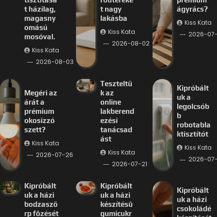
t házilag,
t nagy
ágyrács?
magasny
lakásba
Kiss Kata
omású
Kiss Kata
2026-07
mosóval.
2026-08-02
Kiss Kata
2026-08-03
Teszteltü
Kipróbált
Megéri az
k az
uk a
árát a
online
legolcsób
prémium
lakberend
b
okosizzó
ezési
robotabla
szett?
tanácsad
ktisztítót
ást
Kiss Kata
Kiss Kata
Kiss Kata
2026-07-26
2026-07-
2026-07-21
Kipróbált
Kipróbált
Kipróbált
uk a házi
uk a házi
uk a házi
bodzaszö
készítésű
csokoládé
rp főzését
gumicukr