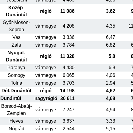
Közép-
régió
11 086
3,62
Dunántúl
Győr-Moson-
vármegye
4 208
4,35
1
Sopron
Vas
vármegye
3 336
6,47
Zala
vármegye
3 784
6,82
Nyugat-
régió
11 328
5,8
Dunántúl
Baranya
vármegye
4 430
6,8
Somogy
vármegye
6 065
4,06
Tolna
vármegye
3 703
2,94
Dél-Dunántúl
régió
14 198
4,62
Dunántúl
nagyrégió
36 611
4,68
Borsod-Abaúj-
vármegye
7 247
4,94
Zemplén
Heves
vármegye
3 637
3,33
Nógrád
vármegye
2 544
5,15