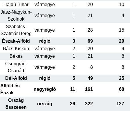
Hajdú-Bihar
vármegye
1
20
10
Jász-Nagykun-
vármegye
1
21
4
Szolnok
Szabolcs-
vármegye
1
28
15
Szatmár-Bereg
Észak-Alföld
régió
3
69
29
Bács-Kiskun
vármegye
2
20
9
Békés
vármegye
1
21
8
Csongrád-
vármegye
2
8
8
Csanád
Dél-Alföld
régió
5
49
25
Alföld és
nagyrégió
11
161
68
Észak
Ország
ország
26
322
127
összesen