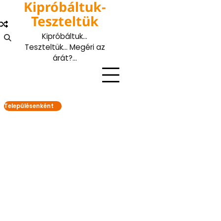
Kipróbáltuk-
Skip
to
Teszteltük
content
Kipróbáltuk…
Teszteltük… Megéri az
árát?…
Településenként