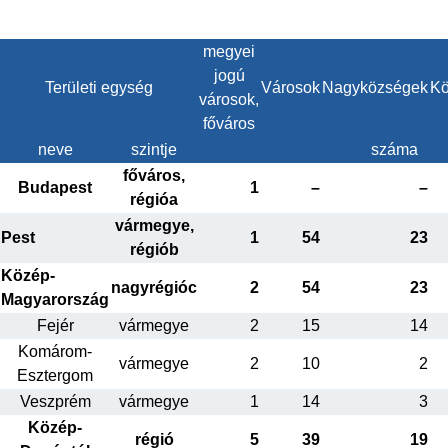
megyei
jogú
Területi egység
Városok
Nagyközségek
Kö
városok,
főváros
neve
szintje
száma
főváros,
Budapest
1
–
–
régióa
vármegye,
Pest
1
54
23
régiób
Közép-
nagyrégióc
2
54
23
Magyarország
Fejér
vármegye
2
15
14
Komárom-
vármegye
2
10
2
Esztergom
Veszprém
vármegye
1
14
3
Közép-
régió
5
39
19