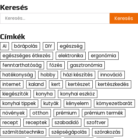
Keresés
Keresés:
Címkék
AI
bőrápolás
DIY
egészség
egészséges étkezés
elektronika
ergonómia
fenntarthatóság
főzés
gasztronómia
hatékonyság
hobby
házi készítés
innováció
internet
kaland
kert
kertészet
kertészkedés
kiegészítők
konyha
konyhai eszköz
konyhai tippek
kutyák
kényelem
környezetbarát
növények
otthon
prémium
prémium termék
recept
receptek
szabadidő
szoftver
számítástechnika
szépségápolás
szórakozás