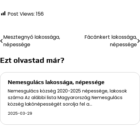
Post Views:
156
Mesztegnyő lakossága,
Fácánkert lakossága,
Bejegyzés
népessége
népessége
navigáció
Ezt olvastad már?
Nemesgulács lakossága, népessége
Nemesgulács község 2020-2025 népessége, lakosok
száma Az alábbi lista Magyarország Nemesgulács
község lakónépességét sorolja fel a…
2025-03-29