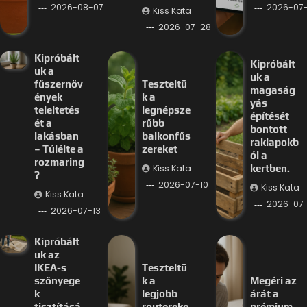
2026-08-07
2026-07-
Kiss Kata
2026-07-28
Kipróbált
Kipróbált
uk a
uk a
fűszernöv
Teszteltü
magaság
ények
k a
yás
teleltetés
legnépsze
építését
ét a
rűbb
bontott
lakásban
balkonfűs
raklapokb
– Túlélte a
zereket
ól a
rozmaring
Kiss Kata
kertben.
?
2026-07-10
Kiss Kata
Kiss Kata
2026-07
2026-07-13
Kipróbált
uk az
IKEA-s
Teszteltü
szőnyege
k a
Megéri az
k
legjobb
árát a
tisztításá
routereke
prémium