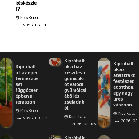
késkészle
t?
Kiss Kata
2026-06-01
Kipróbált
Kipróbált
Kipróbált
uk a házi
uk az
uk az eper
készítésű
absztrakt
termeszté
gumicukr
festészet
sét
ot valódi
et otthon,
függőcser
gyümölcsl
egy nagy
épben a
éből és
üres
teraszon
zselatinb
vásznon.
ól.
Kiss Kata
Kiss Kata
Kiss Kata
2026-08-07
2026-08
2026-08-06
Kipróbált