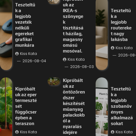
Teszteltü
uk az
k a
IKEA-s
Teszteltü
legjobb
szőnyege
k a
vezeték
k
legjobb
nélküli
tisztításá
routereke
egereket
t házilag,
t nagy
grafikai
magasny
lakásba
munkára
omású
Kiss Kata
mosóval.
Kiss Kata
2026-08
Kiss Kata
2026-08-04
2026-08-03
Kipróbált
uk az
Kipróbált
Teszteltü
öntözőren
uk az eper
k a
dszer
termeszté
legjobb
készítését
sét
szobanöv
műanyag
függőcser
ényes
palackokb
épben a
alkalmazá
ól a
teraszon
sokat
nyaralás
Kiss Kata
Kiss Kata
idejére