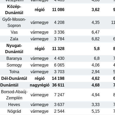
Közép-
régió
11 086
3,62
Dunántúl
Győr-Moson-
vármegye
4 208
4,35
1
Sopron
Vas
vármegye
3 336
6,47
Zala
vármegye
3 784
6,82
Nyugat-
régió
11 328
5,8
Dunántúl
Baranya
vármegye
4 430
6,8
Somogy
vármegye
6 065
4,06
Tolna
vármegye
3 703
2,94
Dél-Dunántúl
régió
14 198
4,62
Dunántúl
nagyrégió
36 611
4,68
Borsod-Abaúj-
vármegye
7 247
4,94
Zemplén
Heves
vármegye
3 637
3,33
Nógrád
vármegye
2 544
5,15