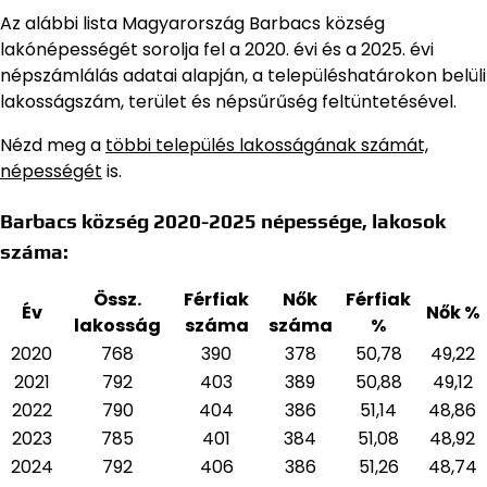
Az alábbi lista Magyarország Barbacs község
lakónépességét sorolja fel a 2020. évi és a 2025. évi
népszámlálás adatai alapján,
a településhatárokon belüli
lakosságszám, terület és népsűrűség feltüntetésével.
Nézd meg a
többi település lakosságának számát,
népességét
is.
Barbacs község 2020-2025 népessége, lakosok
száma:
Össz.
Férfiak
Nők
Férfiak
Év
Nők %
lakosság
száma
száma
%
2020
768
390
378
50,78
49,22
2021
792
403
389
50,88
49,12
2022
790
404
386
51,14
48,86
2023
785
401
384
51,08
48,92
2024
792
406
386
51,26
48,74