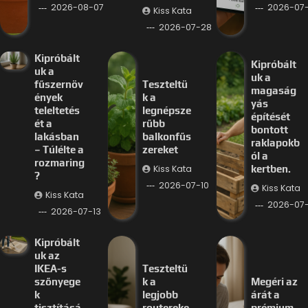
2026-08-07
2026-07-
Kiss Kata
2026-07-28
Kipróbált
Kipróbált
uk a
uk a
fűszernöv
Teszteltü
magaság
ények
k a
yás
teleltetés
legnépsze
építését
ét a
rűbb
bontott
lakásban
balkonfűs
raklapokb
– Túlélte a
zereket
ól a
rozmaring
Kiss Kata
kertben.
?
2026-07-10
Kiss Kata
Kiss Kata
2026-07
2026-07-13
Kipróbált
uk az
IKEA-s
Teszteltü
szőnyege
k a
Megéri az
k
legjobb
árát a
tisztításá
routereke
prémium