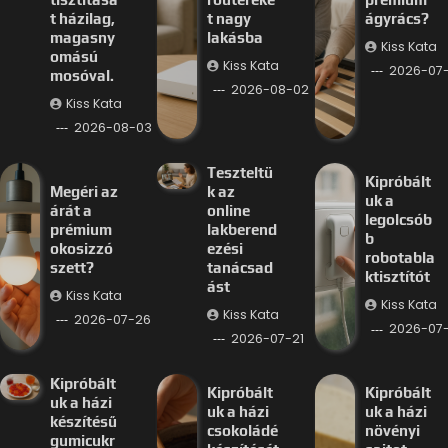
t házilag,
t nagy
ágyrács?
magasny
lakásba
Kiss Kata
omású
Kiss Kata
2026-07
mosóval.
2026-08-02
Kiss Kata
2026-08-03
Teszteltü
Kipróbált
Megéri az
k az
uk a
árát a
online
legolcsób
prémium
lakberend
b
okosizzó
ezési
robotabla
szett?
tanácsad
ktisztítót
ást
Kiss Kata
Kiss Kata
Kiss Kata
2026-07-26
2026-07-
2026-07-21
Kipróbált
Kipróbált
Kipróbált
uk a házi
uk a házi
uk a házi
készítésű
csokoládé
növényi
gumicukr