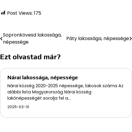
Post Views:
175
Sopronkövesd lakossága,
Bejegyzés
Páty lakossága, népessége
népessége
navigáció
Ezt olvastad már?
Nárai lakossága, népessége
Nárai község 2020-2025 népessége, lakosok száma Az
alábbi lista Magyarország Nárai község
lakónépességét sorolja fel a…
2025-03-31