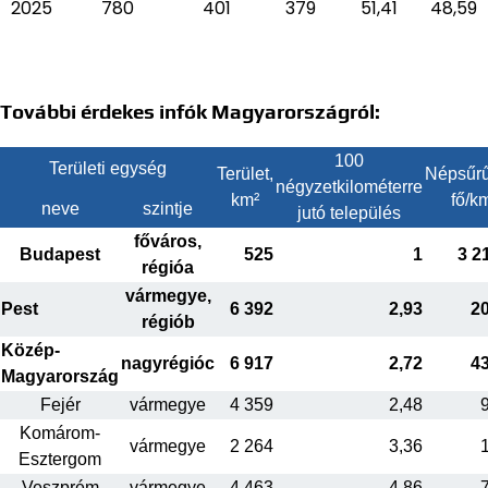
2025
780
401
379
51,41
48,59
További érdekes infók Magyarországról:
100
Területi egység
Terület,
Népsűrű
négyzetkilométerre
km²
fő/k
neve
szintje
jutó település
főváros,
Budapest
525
1
3 2
régióa
vármegye,
Pest
6 392
2,93
2
régiób
Közép-
nagyrégióc
6 917
2,72
4
Magyarország
Fejér
vármegye
4 359
2,48
Komárom-
vármegye
2 264
3,36
Esztergom
Veszprém
vármegye
4 463
4,86