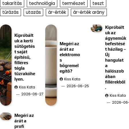
takarítás
technológia
természet
teszt
túrázás
utazás
ár-érték
ár-érték arány
Kipróbált
uk az
Kipróbált
ágyneműk
uk a kerti
Megéri az
befestésé
sütögetés
árát az
t házilag –
t saját
elektromo
Új
építésű,
s
hangulat
filléres
bögremel
a
tégla
egítő?
hálószob
tűzrakóhe
ában
Kiss Kata
lyen.
fillérekből
2026-06-25
Kiss Kata
.
2026-06-27
Kiss Kata
2026-06-
Megéri az
árát a
profi