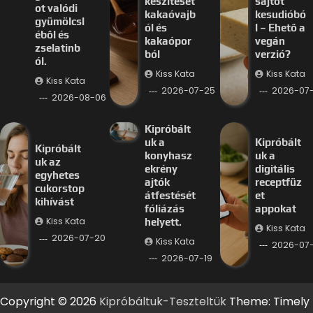
készítését
sajtot
ot valódi
kakaóvajb
kesudióbó
gyümölcsl
ól és
l – Ehető a
éből és
kakaópor
vegán
zselatinb
ból
verzió?
ól.
Kiss Kata
Kiss Kata
Kiss Kata
2026-07-25
2026-07
2026-08-06
Kipróbált
uk a
Kipróbált
Kipróbált
konyhasz
uk a
uk az
ekrény
digitális
egyhetes
ajtók
receptfüz
cukorstop
átfestését
et
kihívást
fóliázás
appokat
Kiss Kata
helyett.
Kiss Kata
2026-07-20
Kiss Kata
2026-07-
2026-07-19
Copyright © 2026
Kipróbáltuk-Teszteltük
Theme: Timely