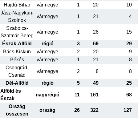
Hajdú-Bihar
vármegye
1
20
10
Jász-Nagykun-
vármegye
1
21
4
Szolnok
Szabolcs-
vármegye
1
28
15
Szatmár-Bereg
Észak-Alföld
régió
3
69
29
Bács-Kiskun
vármegye
2
20
9
Békés
vármegye
1
21
8
Csongrád-
vármegye
2
8
8
Csanád
Dél-Alföld
régió
5
49
25
Alföld és
nagyrégió
11
161
68
Észak
Ország
ország
26
322
127
összesen