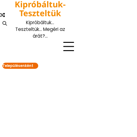
Kipróbáltuk-
Skip
to
Teszteltük
content
Kipróbáltuk…
Teszteltük… Megéri az
árát?…
Településenként