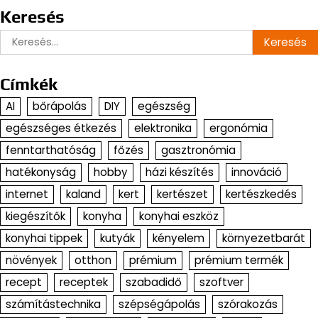
Keresés
Keresés:
Címkék
AI
bőrápolás
DIY
egészség
egészséges étkezés
elektronika
ergonómia
fenntarthatóság
főzés
gasztronómia
hatékonyság
hobby
házi készítés
innováció
internet
kaland
kert
kertészet
kertészkedés
kiegészítők
konyha
konyhai eszköz
konyhai tippek
kutyák
kényelem
környezetbarát
növények
otthon
prémium
prémium termék
recept
receptek
szabadidő
szoftver
számítástechnika
szépségápolás
szórakozás