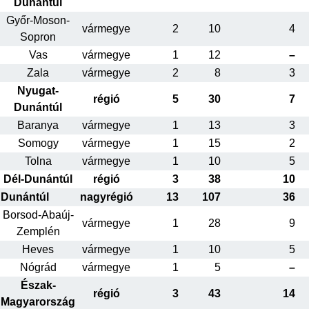
Dunántúl
Győr-Moson-
vármegye
2
10
4
Sopron
Vas
vármegye
1
12
–
Zala
vármegye
2
8
3
Nyugat-
régió
5
30
7
Dunántúl
Baranya
vármegye
1
13
3
Somogy
vármegye
1
15
2
Tolna
vármegye
1
10
5
Dél-Dunántúl
régió
3
38
10
Dunántúl
nagyrégió
13
107
36
Borsod-Abaúj-
vármegye
1
28
9
Zemplén
Heves
vármegye
1
10
5
Nógrád
vármegye
1
5
–
Észak-
régió
3
43
14
Magyarország