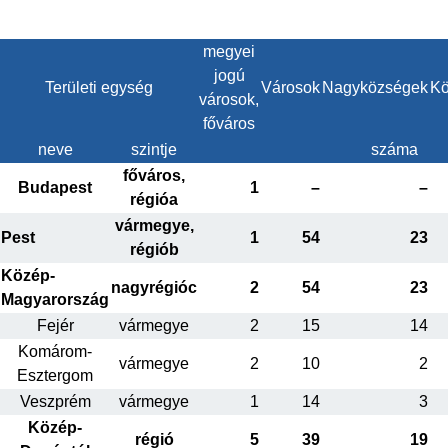
megyei
jogú
Területi egység
Városok
Nagyközségek
Kö
városok,
főváros
neve
szintje
száma
főváros,
Budapest
1
–
–
régióa
vármegye,
Pest
1
54
23
régiób
Közép-
nagyrégióc
2
54
23
Magyarország
Fejér
vármegye
2
15
14
Komárom-
vármegye
2
10
2
Esztergom
Veszprém
vármegye
1
14
3
Közép-
régió
5
39
19