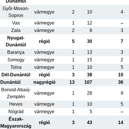
Dunántúl
Győr-Moson-
vármegye
2
10
4
Sopron
Vas
vármegye
1
12
–
Zala
vármegye
2
8
3
Nyugat-
régió
5
30
7
Dunántúl
Baranya
vármegye
1
13
3
Somogy
vármegye
1
15
2
Tolna
vármegye
1
10
5
Dél-Dunántúl
régió
3
38
10
Dunántúl
nagyrégió
13
107
36
Borsod-Abaúj-
vármegye
1
28
9
Zemplén
Heves
vármegye
1
10
5
Nógrád
vármegye
1
5
–
Észak-
régió
3
43
14
Magyarország