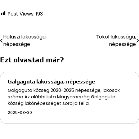
Post Views:
193
Halászi lakossága,
Tököl lakossága,
Bejegyzés
népessége
népessége
navigáció
Ezt olvastad már?
Galgaguta lakossága, népessége
Galgaguta község 2020-2025 népessége, lakosok
száma Az alábbi lista Magyarország Galgaguta
község lakónépességét sorolja fel a…
2025-03-30