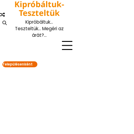
Kipróbáltuk-
Skip
to
Teszteltük
content
Kipróbáltuk…
Teszteltük… Megéri az
árát?…
Településenként