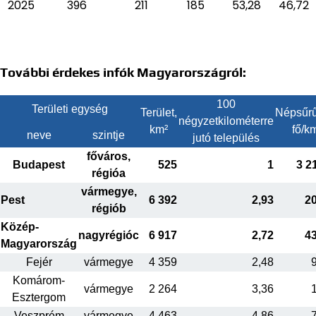
2025
396
211
185
53,28
46,72
További érdekes infók Magyarországról:
100
Területi egység
Terület,
Népsűrű
négyzetkilométerre
km²
fő/k
neve
szintje
jutó település
főváros,
Budapest
525
1
3 2
régióa
vármegye,
Pest
6 392
2,93
2
régiób
Közép-
nagyrégióc
6 917
2,72
4
Magyarország
Fejér
vármegye
4 359
2,48
Komárom-
vármegye
2 264
3,36
Esztergom
Veszprém
vármegye
4 463
4,86