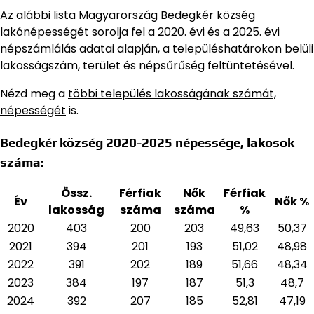
Az alábbi lista Magyarország Bedegkér község
lakónépességét sorolja fel a 2020. évi és a 2025. évi
népszámlálás adatai alapján,
a településhatárokon belüli
lakosságszám, terület és népsűrűség feltüntetésével.
Nézd meg a
többi település lakosságának számát,
népességét
is.
Bedegkér község 2020-2025 népessége, lakosok
száma:
Össz.
Férfiak
Nők
Férfiak
Év
Nők %
lakosság
száma
száma
%
2020
403
200
203
49,63
50,37
2021
394
201
193
51,02
48,98
2022
391
202
189
51,66
48,34
2023
384
197
187
51,3
48,7
2024
392
207
185
52,81
47,19