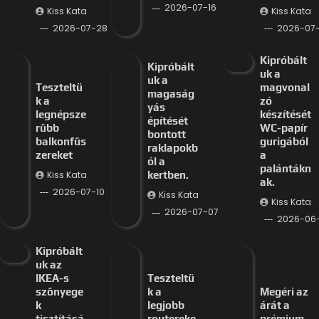
2026-07-16
Kiss Kata
Kiss Kata
2026-07-28
2026-07-
Kipróbált
Kipróbált
uk a
uk a
Teszteltü
magvonal
magaság
k a
zó
yás
legnépsze
készítését
építését
rűbb
WC-papír
bontott
balkonfűs
gurigából
raklapokb
zereket
a
ól a
palántákn
Kiss Kata
kertben.
ak.
2026-07-10
Kiss Kata
Kiss Kata
2026-07-07
2026-06
Kipróbált
uk az
IKEA-s
Teszteltü
szőnyege
k a
Megéri az
k
legjobb
árát a
tisztításá
routereke
prémium