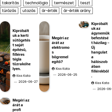
takarítás
technológia
természet
teszt
túrázás
utazás
ár-érték
ár-érték arány
Kipróbált
uk az
Kipróbált
ágyneműk
uk a kerti
Megéri az
befestésé
sütögetés
árát az
t házilag –
t saját
elektromo
Új
építésű,
s
hangulat
filléres
bögremel
a
tégla
egítő?
hálószob
tűzrakóhe
ában
Kiss Kata
lyen.
fillérekből
2026-06-25
Kiss Kata
.
2026-06-27
Kiss Kata
2026-06-
Megéri az
árát a
profi