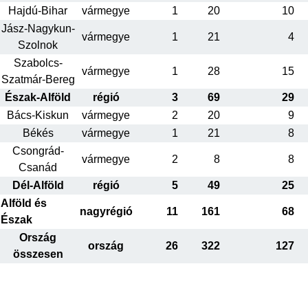
Hajdú-Bihar
vármegye
1
20
10
Jász-Nagykun-
vármegye
1
21
4
Szolnok
Szabolcs-
vármegye
1
28
15
Szatmár-Bereg
Észak-Alföld
régió
3
69
29
Bács-Kiskun
vármegye
2
20
9
Békés
vármegye
1
21
8
Csongrád-
vármegye
2
8
8
Csanád
Dél-Alföld
régió
5
49
25
Alföld és
nagyrégió
11
161
68
Észak
Ország
ország
26
322
127
összesen