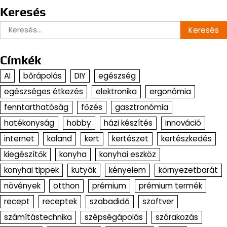
Keresés
Keresés:
Címkék
AI
bőrápolás
DIY
egészség
egészséges étkezés
elektronika
ergonómia
fenntarthatóság
főzés
gasztronómia
hatékonyság
hobby
házi készítés
innováció
internet
kaland
kert
kertészet
kertészkedés
kiegészítők
konyha
konyhai eszköz
konyhai tippek
kutyák
kényelem
környezetbarát
növények
otthon
prémium
prémium termék
recept
receptek
szabadidő
szoftver
számítástechnika
szépségápolás
szórakozás