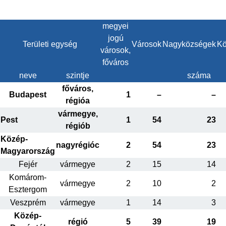
megyei
jogú
Területi egység
Városok
Nagyközségek
Kö
városok,
főváros
neve
szintje
száma
főváros,
Budapest
1
–
–
régióa
vármegye,
Pest
1
54
23
régiób
Közép-
nagyrégióc
2
54
23
Magyarország
Fejér
vármegye
2
15
14
Komárom-
vármegye
2
10
2
Esztergom
Veszprém
vármegye
1
14
3
Közép-
régió
5
39
19