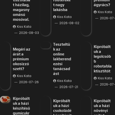
t házilag,
t nagy
ágyrács?
magasny
lakásba
Kiss Kata
omású
Kiss Kata
2026-07
mosóval.
2026-08-02
Kiss Kata
2026-08-03
Teszteltü
Kipróbált
Megéri az
k az
uk a
árát a
online
legolcsób
prémium
lakberend
b
okosizzó
ezési
robotabla
szett?
tanácsad
ktisztítót
ást
Kiss Kata
Kiss Kata
Kiss Kata
2026-07-26
2026-07-
2026-07-21
Kipróbált
Kipróbált
Kipróbált
uk a házi
uk a házi
uk a házi
készítésű
csokoládé
növényi
gumicukr