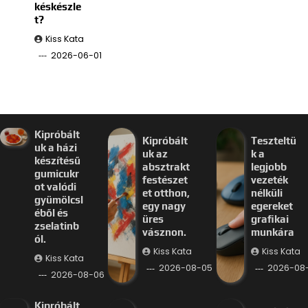
késkészle
t?
Kiss Kata
2026-06-01
Kipróbált
Kipróbált
Teszteltü
uk a házi
uk az
k a
készítésű
absztrakt
legjobb
gumicukr
festészet
vezeték
ot valódi
et otthon,
nélküli
gyümölcsl
egy nagy
egereket
éből és
üres
grafikai
zselatinb
vásznon.
munkára
ól.
Kiss Kata
Kiss Kata
Kiss Kata
2026-08-05
2026-08
2026-08-06
Kipróbált