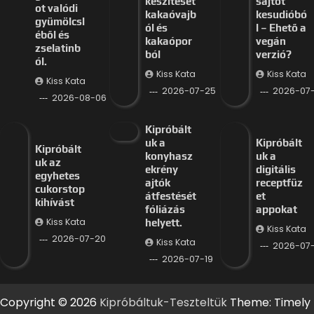
készítését
sajtot
ot valódi
kakaóvajb
kesudióbó
gyümölcsl
ól és
l – Ehető a
éből és
kakaópor
vegán
zselatinb
ból
verzió?
ól.
Kiss Kata
Kiss Kata
Kiss Kata
2026-07-25
2026-07
2026-08-06
Kipróbált
uk a
Kipróbált
Kipróbált
konyhasz
uk a
uk az
ekrény
digitális
egyhetes
ajtók
receptfüz
cukorstop
átfestését
et
kihívást
fóliázás
appokat
Kiss Kata
helyett.
Kiss Kata
2026-07-20
Kiss Kata
2026-07-
2026-07-19
Copyright © 2026
Kipróbáltuk-Teszteltük
Theme: Timely