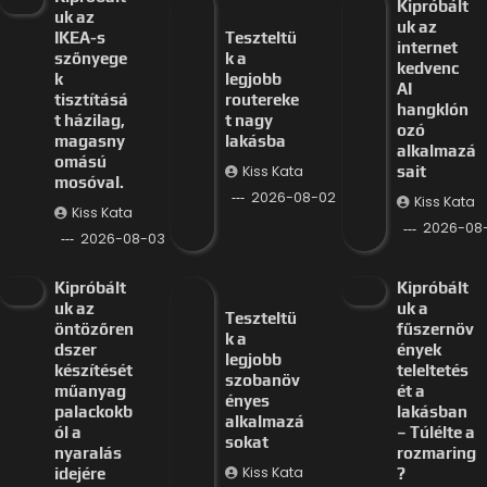
Kipróbált
uk az
uk az
IKEA-s
Teszteltü
internet
szőnyege
k a
kedvenc
k
legjobb
AI
tisztításá
routereke
hangklón
t házilag,
t nagy
ozó
magasny
lakásba
alkalmazá
omású
Kiss Kata
sait
mosóval.
2026-08-02
Kiss Kata
Kiss Kata
2026-08-
2026-08-03
Kipróbált
Kipróbált
uk az
uk a
Teszteltü
öntözőren
fűszernöv
k a
dszer
ények
legjobb
készítését
teleltetés
szobanöv
műanyag
ét a
ényes
palackokb
lakásban
alkalmazá
ól a
– Túlélte a
sokat
nyaralás
rozmaring
Kiss Kata
idejére
?