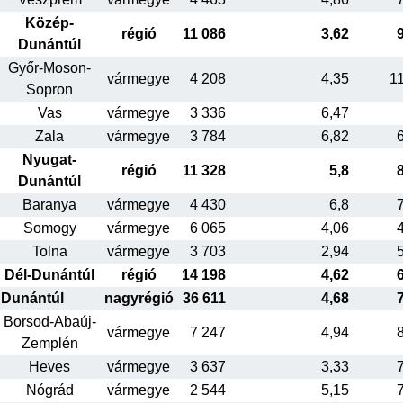
Közép-
régió
11 086
3,62
Dunántúl
Győr-Moson-
vármegye
4 208
4,35
1
Sopron
Vas
vármegye
3 336
6,47
Zala
vármegye
3 784
6,82
Nyugat-
régió
11 328
5,8
Dunántúl
Baranya
vármegye
4 430
6,8
Somogy
vármegye
6 065
4,06
Tolna
vármegye
3 703
2,94
Dél-Dunántúl
régió
14 198
4,62
Dunántúl
nagyrégió
36 611
4,68
Borsod-Abaúj-
vármegye
7 247
4,94
Zemplén
Heves
vármegye
3 637
3,33
Nógrád
vármegye
2 544
5,15