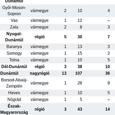
Dunántúl
Győr-Moson-
vármegye
2
10
4
Sopron
Vas
vármegye
1
12
–
Zala
vármegye
2
8
3
Nyugat-
régió
5
30
7
Dunántúl
Baranya
vármegye
1
13
3
Somogy
vármegye
1
15
2
Tolna
vármegye
1
10
5
Dél-Dunántúl
régió
3
38
10
Dunántúl
nagyrégió
13
107
36
Borsod-Abaúj-
vármegye
1
28
9
Zemplén
Heves
vármegye
1
10
5
Nógrád
vármegye
1
5
–
Észak-
régió
3
43
14
Magyarország