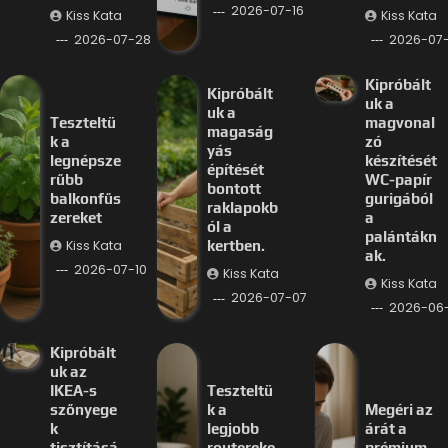
2026-07-16
Kiss Kata
Kiss Kata
2026-07-28
2026-07-
Kipróbált
Kipróbált
uk a
uk a
Teszteltü
magvonal
magaság
k a
zó
yás
legnépsze
készítését
építését
rűbb
WC-papír
bontott
balkonfűs
gurigából
raklapokb
zereket
a
ól a
palántákn
Kiss Kata
kertben.
ak.
2026-07-10
Kiss Kata
Kiss Kata
2026-07-07
2026-06
Kipróbált
uk az
IKEA-s
Teszteltü
szőnyege
k a
Megéri az
k
legjobb
árát a
tisztításá
routereke
prémium