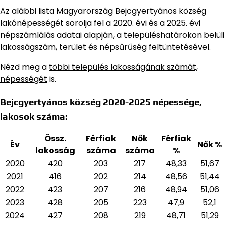
Az alábbi lista Magyarország Bejcgyertyános község
lakónépességét sorolja fel a 2020. évi és a 2025. évi
népszámlálás adatai alapján,
a településhatárokon belüli
lakosságszám, terület és népsűrűség feltüntetésével.
Nézd meg a
többi település lakosságának számát,
népességét
is.
Bejcgyertyános község 2020-2025 népessége,
lakosok száma:
Össz.
Férfiak
Nők
Férfiak
Év
Nők %
lakosság
száma
száma
%
2020
420
203
217
48,33
51,67
2021
416
202
214
48,56
51,44
2022
423
207
216
48,94
51,06
2023
428
205
223
47,9
52,1
2024
427
208
219
48,71
51,29