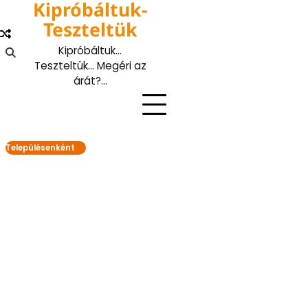
Kipróbáltuk-
Skip
to
Teszteltük
content
Kipróbáltuk…
Teszteltük… Megéri az
árát?…
Településenként