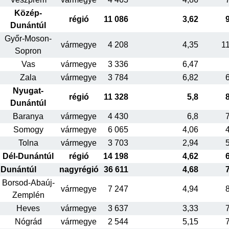
Közép-
régió
11 086
3,62
Dunántúl
Győr-Moson-
vármegye
4 208
4,35
1
Sopron
Vas
vármegye
3 336
6,47
Zala
vármegye
3 784
6,82
Nyugat-
régió
11 328
5,8
Dunántúl
Baranya
vármegye
4 430
6,8
Somogy
vármegye
6 065
4,06
Tolna
vármegye
3 703
2,94
Dél-Dunántúl
régió
14 198
4,62
Dunántúl
nagyrégió
36 611
4,68
Borsod-Abaúj-
vármegye
7 247
4,94
Zemplén
Heves
vármegye
3 637
3,33
Nógrád
vármegye
2 544
5,15