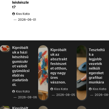
késkészle
t?
Kiss Kata
2026-06-01
Kipróbált
Kipróbált
Teszteltü
uk a házi
uk az
k a
készítésű
absztrakt
legjobb
gumicukr
festészet
vezeték
ot valódi
et otthon,
nélküli
gyümölcsl
egy nagy
egereket
éből és
üres
grafikai
zselatinb
vásznon.
munkára
ól.
Kiss Kata
Kiss Kata
Kiss Kata
2026-08-05
2026-08
2026-08-06
Kipróbált