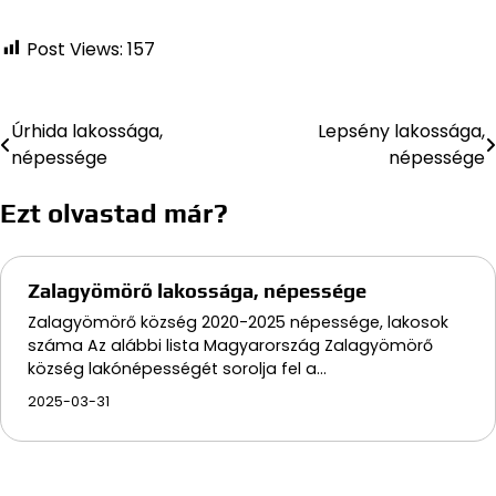
Post Views:
157
Úrhida lakossága,
Lepsény lakossága,
Bejegyzés
népessége
népessége
navigáció
Ezt olvastad már?
Zalagyömörő lakossága, népessége
Zalagyömörő község 2020-2025 népessége, lakosok
száma Az alábbi lista Magyarország Zalagyömörő
község lakónépességét sorolja fel a…
2025-03-31