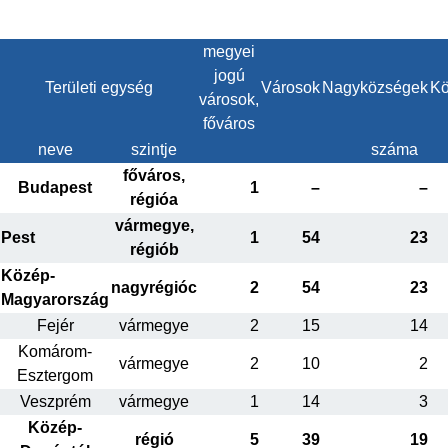
megyei
jogú
Területi egység
Városok
Nagyközségek
Kö
városok,
főváros
neve
szintje
száma
főváros,
Budapest
1
–
–
régióa
vármegye,
Pest
1
54
23
régiób
Közép-
nagyrégióc
2
54
23
Magyarország
Fejér
vármegye
2
15
14
Komárom-
vármegye
2
10
2
Esztergom
Veszprém
vármegye
1
14
3
Közép-
régió
5
39
19