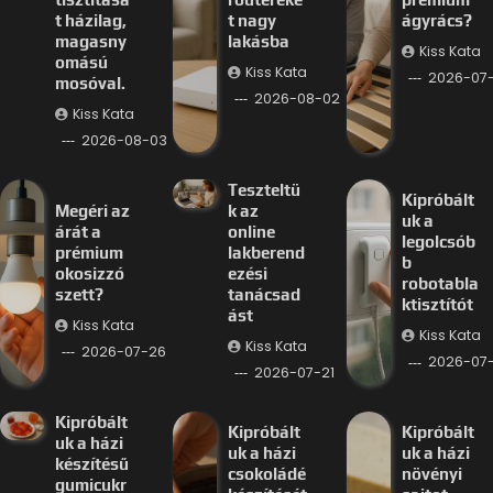
t házilag,
t nagy
ágyrács?
magasny
lakásba
Kiss Kata
omású
Kiss Kata
2026-07
mosóval.
2026-08-02
Kiss Kata
2026-08-03
Teszteltü
Kipróbált
Megéri az
k az
uk a
árát a
online
legolcsób
prémium
lakberend
b
okosizzó
ezési
robotabla
szett?
tanácsad
ktisztítót
ást
Kiss Kata
Kiss Kata
Kiss Kata
2026-07-26
2026-07-
2026-07-21
Kipróbált
Kipróbált
Kipróbált
uk a házi
uk a házi
uk a házi
készítésű
csokoládé
növényi
gumicukr