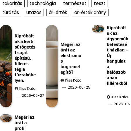
takarítás
technológia
természet
teszt
túrázás
utazás
ár-érték
ár-érték arány
Kipróbált
uk az
Kipróbált
ágyneműk
uk a kerti
Megéri az
befestésé
sütögetés
árát az
t házilag –
t saját
elektromo
Új
építésű,
s
hangulat
filléres
bögremel
a
tégla
egítő?
hálószob
tűzrakóhe
ában
Kiss Kata
lyen.
fillérekből
2026-06-25
Kiss Kata
.
2026-06-27
Kiss Kata
2026-06-
Megéri az
árát a
profi