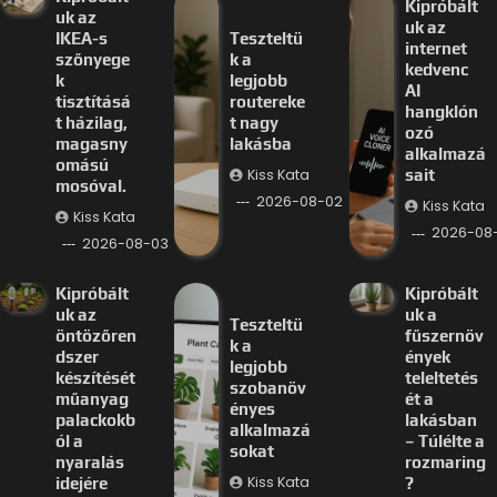
Kipróbált
uk az
uk az
IKEA-s
Teszteltü
internet
szőnyege
k a
kedvenc
k
legjobb
AI
tisztításá
routereke
hangklón
t házilag,
t nagy
ozó
magasny
lakásba
alkalmazá
omású
Kiss Kata
sait
mosóval.
2026-08-02
Kiss Kata
Kiss Kata
2026-08-
2026-08-03
Kipróbált
Kipróbált
uk az
uk a
Teszteltü
öntözőren
fűszernöv
k a
dszer
ények
legjobb
készítését
teleltetés
szobanöv
műanyag
ét a
ényes
palackokb
lakásban
alkalmazá
ól a
– Túlélte a
sokat
nyaralás
rozmaring
Kiss Kata
idejére
?