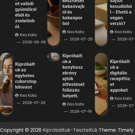
készítését
sajtot
ot valódi
kakaóvajb
kesudióbó
gyümölcsl
ól és
l – Ehető a
éből és
kakaópor
vegán
zselatinb
ból
verzió?
ól.
Kiss Kata
Kiss Kata
Kiss Kata
2026-07-25
2026-07
2026-08-06
Kipróbált
uk a
Kipróbált
Kipróbált
konyhasz
uk a
uk az
ekrény
digitális
egyhetes
ajtók
receptfüz
cukorstop
átfestését
et
kihívást
fóliázás
appokat
Kiss Kata
helyett.
Kiss Kata
2026-07-20
Kiss Kata
2026-07-
2026-07-19
Copyright © 2026
Kipróbáltuk-Teszteltük
Theme: Timely