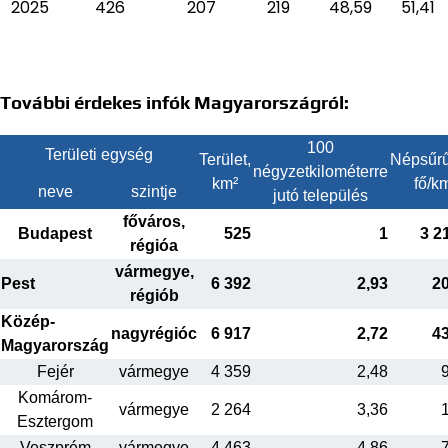
2025
426
207
219
48,59
51,41
További érdekes infók Magyarországról:
100
Területi egység
Terület,
Népsűrű
négyzetkilométerre
km²
fő/k
neve
szintje
jutó település
főváros,
Budapest
525
1
3 2
régióa
vármegye,
Pest
6 392
2,93
2
régiób
Közép-
nagyrégióc
6 917
2,72
4
Magyarország
Fejér
vármegye
4 359
2,48
Komárom-
vármegye
2 264
3,36
Esztergom
Veszprém
vármegye
4 463
4,86