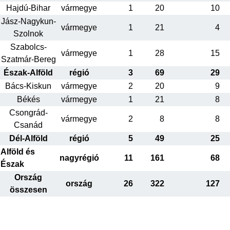
Hajdú-Bihar
vármegye
1
20
10
Jász-Nagykun-
vármegye
1
21
4
Szolnok
Szabolcs-
vármegye
1
28
15
Szatmár-Bereg
Észak-Alföld
régió
3
69
29
Bács-Kiskun
vármegye
2
20
9
Békés
vármegye
1
21
8
Csongrád-
vármegye
2
8
8
Csanád
Dél-Alföld
régió
5
49
25
Alföld és
nagyrégió
11
161
68
Észak
Ország
ország
26
322
127
összesen