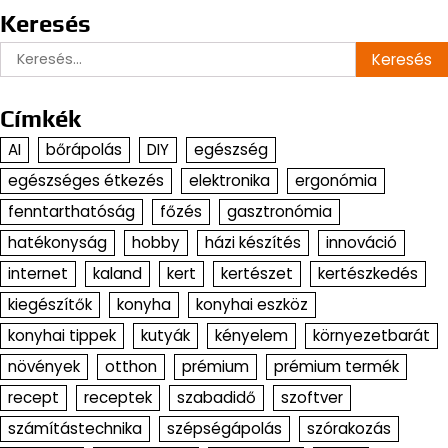
Keresés
Keresés:
Címkék
AI
bőrápolás
DIY
egészség
egészséges étkezés
elektronika
ergonómia
fenntarthatóság
főzés
gasztronómia
hatékonyság
hobby
házi készítés
innováció
internet
kaland
kert
kertészet
kertészkedés
kiegészítők
konyha
konyhai eszköz
konyhai tippek
kutyák
kényelem
környezetbarát
növények
otthon
prémium
prémium termék
recept
receptek
szabadidő
szoftver
számítástechnika
szépségápolás
szórakozás