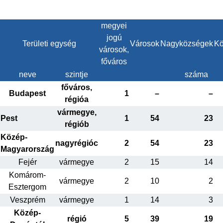
megyei
jogú
Területi egység
Városok
Nagyközségek
Kö
városok,
főváros
neve
szintje
száma
főváros,
Budapest
1
–
–
régióa
vármegye,
Pest
1
54
23
régiób
Közép-
nagyrégióc
2
54
23
Magyarország
Fejér
vármegye
2
15
14
Komárom-
vármegye
2
10
2
Esztergom
Veszprém
vármegye
1
14
3
Közép-
régió
5
39
19