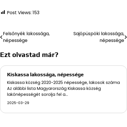
Post Views:
153
Felsőnyék lakossága,
Sajópüspöki lakossága,
Bejegyzés
népessége
népessége
navigáció
Ezt olvastad már?
Kiskassa lakossága, népessége
Kiskassa község 2020-2025 népessége, lakosok száma
Az alábbi lista Magyarország Kiskassa község
lakónépességét sorolja fel a…
2025-03-29