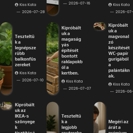
2026-07-16
Kiss Kata
Kiss Kata
2026-07-28
2026-07-
Kipróbált
Kipróbált
uk a
uk a
Teszteltü
magvonal
magaság
k a
zó
yás
legnépsze
készítését
építését
rűbb
WC-papír
bontott
balkonfűs
gurigából
raklapokb
zereket
a
ól a
palántákn
Kiss Kata
kertben.
ak.
2026-07-10
Kiss Kata
Kiss Kata
2026-07-07
2026-06
Kipróbált
uk az
IKEA-s
Teszteltü
szőnyege
k a
Megéri az
k
legjobb
árát a
tisztításá
routereke
prémium