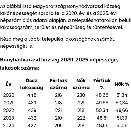
Az alábbi lista Magyarország Bonyhádvarasd község
lakónépességét sorolja fel a 2020. évi és a 2025. évi
népszámlálás adatai alapján,
a településhatárokon belüli
lakosságszám, terület és népsűrűség feltüntetésével.
Nézd meg a
többi település lakosságának számát,
népességét
is.
Bonyhádvarasd község 2020-2025 népessége,
lakosok száma:
Össz.
Férfiak
Nők
Férfiak
Év
Nők %
lakosság
száma
száma
%
2020
448
218
230
48,66
51,34
2021
439
218
221
49,66
50,34
2022
439
221
218
50,34
49,66
2023
432
210
222
48,61
51,39
2024
427
209
218
48,95
51,05