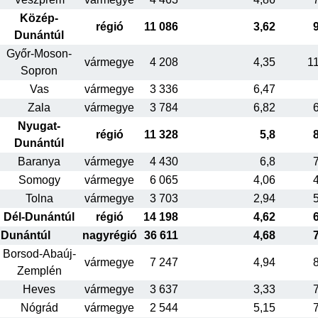
Közép-
régió
11 086
3,62
Dunántúl
Győr-Moson-
vármegye
4 208
4,35
1
Sopron
Vas
vármegye
3 336
6,47
Zala
vármegye
3 784
6,82
Nyugat-
régió
11 328
5,8
Dunántúl
Baranya
vármegye
4 430
6,8
Somogy
vármegye
6 065
4,06
Tolna
vármegye
3 703
2,94
Dél-Dunántúl
régió
14 198
4,62
Dunántúl
nagyrégió
36 611
4,68
Borsod-Abaúj-
vármegye
7 247
4,94
Zemplén
Heves
vármegye
3 637
3,33
Nógrád
vármegye
2 544
5,15