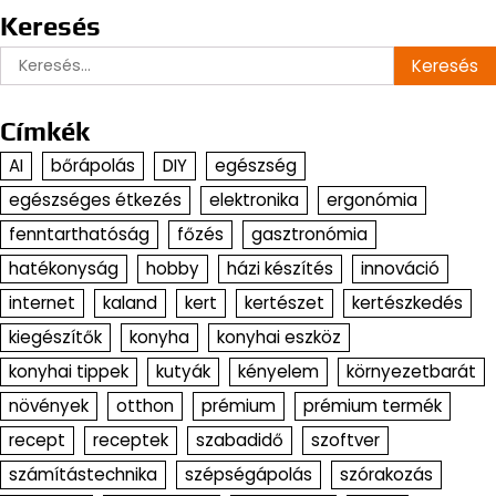
Keresés
Keresés:
Címkék
AI
bőrápolás
DIY
egészség
egészséges étkezés
elektronika
ergonómia
fenntarthatóság
főzés
gasztronómia
hatékonyság
hobby
házi készítés
innováció
internet
kaland
kert
kertészet
kertészkedés
kiegészítők
konyha
konyhai eszköz
konyhai tippek
kutyák
kényelem
környezetbarát
növények
otthon
prémium
prémium termék
recept
receptek
szabadidő
szoftver
számítástechnika
szépségápolás
szórakozás