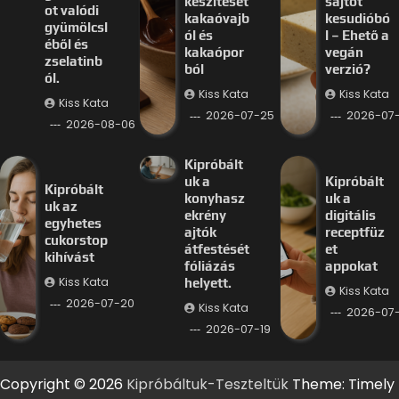
készítését
sajtot
ot valódi
kakaóvajb
kesudióbó
gyümölcsl
ól és
l – Ehető a
éből és
kakaópor
vegán
zselatinb
ból
verzió?
ól.
Kiss Kata
Kiss Kata
Kiss Kata
2026-07-25
2026-07
2026-08-06
Kipróbált
uk a
Kipróbált
Kipróbált
konyhasz
uk a
uk az
ekrény
digitális
egyhetes
ajtók
receptfüz
cukorstop
átfestését
et
kihívást
fóliázás
appokat
Kiss Kata
helyett.
Kiss Kata
2026-07-20
Kiss Kata
2026-07-
2026-07-19
Copyright © 2026
Kipróbáltuk-Teszteltük
Theme: Timely