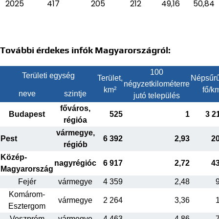
2025
417
205
212
49,16
50,84
További érdekes infók Magyarországról:
100
Területi egység
Terület,
Népsűrű
négyzetkilométerre
km²
fő/k
neve
szintje
jutó település
főváros,
Budapest
525
1
3 2
régióa
vármegye,
Pest
6 392
2,93
2
régiób
Közép-
nagyrégióc
6 917
2,72
4
Magyarország
Fejér
vármegye
4 359
2,48
Komárom-
vármegye
2 264
3,36
Esztergom
Veszprém
vármegye
4 463
4,86