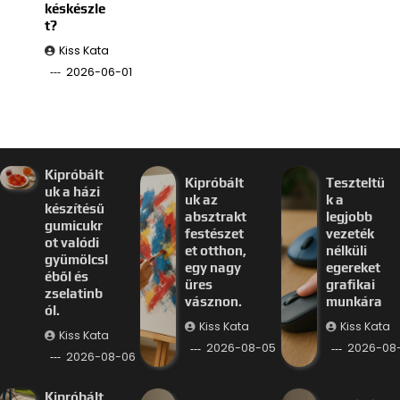
késkészle
t?
Kiss Kata
2026-06-01
Kipróbált
Kipróbált
Teszteltü
uk a házi
uk az
k a
készítésű
absztrakt
legjobb
gumicukr
festészet
vezeték
ot valódi
et otthon,
nélküli
gyümölcsl
egy nagy
egereket
éből és
üres
grafikai
zselatinb
vásznon.
munkára
ól.
Kiss Kata
Kiss Kata
Kiss Kata
2026-08-05
2026-08
2026-08-06
Kipróbált