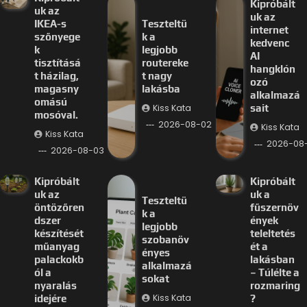
Kipróbált
uk az
uk az
IKEA-s
Teszteltü
internet
szőnyege
k a
kedvenc
k
legjobb
AI
tisztításá
routereke
hangklón
t házilag,
t nagy
ozó
magasny
lakásba
alkalmazá
omású
Kiss Kata
sait
mosóval.
2026-08-02
Kiss Kata
Kiss Kata
2026-08-
2026-08-03
Kipróbált
Kipróbált
uk az
uk a
Teszteltü
öntözőren
fűszernöv
k a
dszer
ények
legjobb
készítését
teleltetés
szobanöv
műanyag
ét a
ényes
palackokb
lakásban
alkalmazá
ól a
– Túlélte a
sokat
nyaralás
rozmaring
Kiss Kata
idejére
?