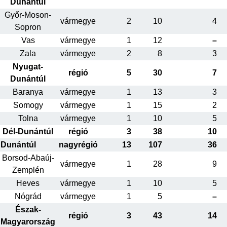
Dunántúl
Győr-Moson-
vármegye
2
10
4
Sopron
Vas
vármegye
1
12
–
Zala
vármegye
2
8
3
Nyugat-
régió
5
30
7
Dunántúl
Baranya
vármegye
1
13
3
Somogy
vármegye
1
15
2
Tolna
vármegye
1
10
5
Dél-Dunántúl
régió
3
38
10
Dunántúl
nagyrégió
13
107
36
Borsod-Abaúj-
vármegye
1
28
9
Zemplén
Heves
vármegye
1
10
5
Nógrád
vármegye
1
5
–
Észak-
régió
3
43
14
Magyarország