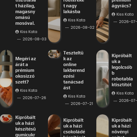
t házilag,
t nagy
ágyrács?
magasny
lakásba
Kiss Kata
omású
Kiss Kata
2026-07
mosóval.
2026-08-02
Kiss Kata
2026-08-03
Teszteltü
Kipróbált
Megéri az
k az
uk a
árát a
online
legolcsób
prémium
lakberend
b
okosizzó
ezési
robotabla
szett?
tanácsad
ktisztítót
ást
Kiss Kata
Kiss Kata
Kiss Kata
2026-07-26
2026-07-
2026-07-21
Kipróbált
Kipróbált
Kipróbált
uk a házi
uk a házi
uk a házi
készítésű
csokoládé
növényi
gumicukr