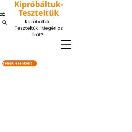
Kipróbáltuk-
Skip
to
Teszteltük
content
Kipróbáltuk…
Teszteltük… Megéri az
árát?…
Településenként