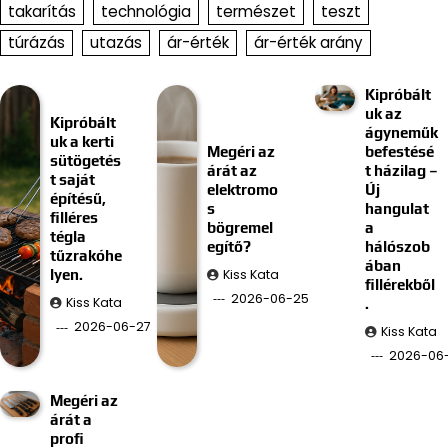
takarítás
technológia
természet
teszt
túrázás
utazás
ár-érték
ár-érték arány
Kipróbált
uk az
Kipróbált
ágyneműk
uk a kerti
Megéri az
befestésé
sütögetés
árát az
t házilag –
t saját
elektromo
Új
építésű,
s
hangulat
filléres
bögremel
a
tégla
egítő?
hálószob
tűzrakóhe
ában
Kiss Kata
lyen.
fillérekből
2026-06-25
Kiss Kata
.
2026-06-27
Kiss Kata
2026-06-
Megéri az
árát a
profi