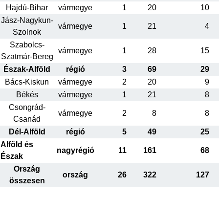
Hajdú-Bihar
vármegye
1
20
10
Jász-Nagykun-
vármegye
1
21
4
Szolnok
Szabolcs-
vármegye
1
28
15
Szatmár-Bereg
Észak-Alföld
régió
3
69
29
Bács-Kiskun
vármegye
2
20
9
Békés
vármegye
1
21
8
Csongrád-
vármegye
2
8
8
Csanád
Dél-Alföld
régió
5
49
25
Alföld és
nagyrégió
11
161
68
Észak
Ország
ország
26
322
127
összesen