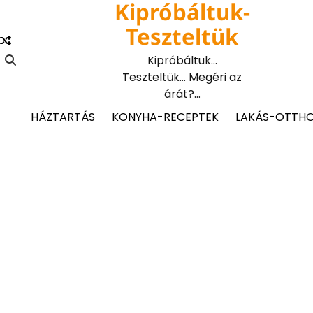
Kipróbáltuk-
Skip
to
Teszteltük
content
Kipróbáltuk…
Teszteltük… Megéri az
árát?…
HÁZTARTÁS
KONYHA-RECEPTEK
LAKÁS-OTTH