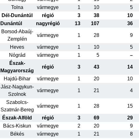
Tolna
vármegye
1
10
5
Dél-Dunántúl
régió
3
38
10
Dunántúl
nagyrégió
13
107
36
Borsod-Abaúj-
vármegye
1
28
9
Zemplén
Heves
vármegye
1
10
5
Nógrád
vármegye
1
5
–
Észak-
régió
3
43
14
Magyarország
Hajdú-Bihar
vármegye
1
20
10
Jász-Nagykun-
vármegye
1
21
4
Szolnok
Szabolcs-
vármegye
1
28
15
Szatmár-Bereg
Észak-Alföld
régió
3
69
29
Bács-Kiskun
vármegye
2
20
9
Békés
vármegye
1
21
8