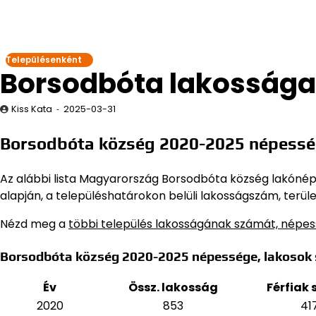
Településenként
Borsodbóta lakossága
Kiss Kata
2025-03-31
Borsodbóta község 2020-2025 népessé
Az alábbi lista Magyarország Borsodbóta község lakónépes
alapján,
a településhatárokon belüli lakosságszám, terüle
Nézd meg a
többi település lakosságának számát, népe
Borsodbóta község 2020-2025 népessége, lakosok
Év
Össz. lakosság
Férfiak
2020
853
41