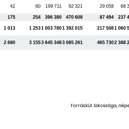
42
60
199 711
92 321
29 058
68 
175
254
396 380
470 608
87 494
237 
1 013
1 253
1 003 780
1 392 015
217 508
1 060 
2 680
3 155
3 645 348
3 085 261
465 730
2 388 
Forráskút lakossága, nép