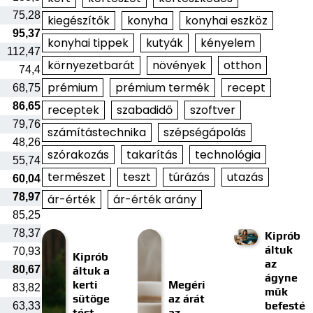
75,28
kiegészítők
konyha
konyhai eszköz
95,37
konyhai tippek
kutyák
kényelem
112,47
környezetbarát
növények
otthon
74,4
prémium
prémium termék
recept
68,75
86,65
receptek
szabadidő
szoftver
79,76
számítástechnika
szépségápolás
48,26
szórakozás
takarítás
technológia
55,74
természet
teszt
túrázás
utazás
60,04
78,97
ár-érték
ár-érték arány
85,25
78,37
Kiprób
áltuk
70,93
Kiprób
az
80,67
áltuk a
ágyne
kerti
Megéri
83,82
műk
sütöge
az árát
befesté
63,33
tést
az