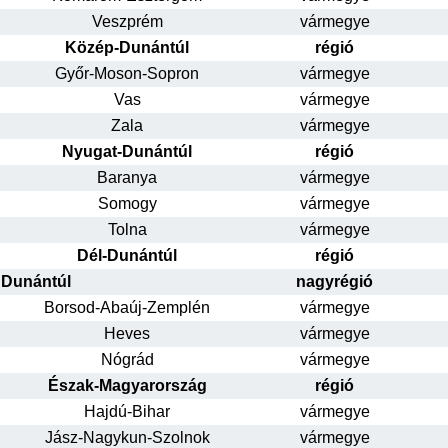
Veszprém
vármegye
Közép-Dunántúl
régió
Győr-Moson-Sopron
vármegye
Vas
vármegye
Zala
vármegye
Nyugat-Dunántúl
régió
Baranya
vármegye
Somogy
vármegye
Tolna
vármegye
Dél-Dunántúl
régió
Dunántúl
nagyrégió
Borsod-Abaúj-Zemplén
vármegye
Heves
vármegye
Nógrád
vármegye
Észak-Magyarország
régió
Hajdú-Bihar
vármegye
Jász-Nagykun-Szolnok
vármegye