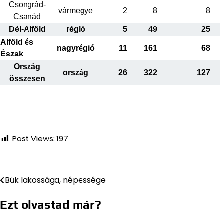
Csongrád-
vármegye
2
8
8
Csanád
Dél-Alföld
régió
5
49
25
Alföld és
nagyrégió
11
161
68
Észak
Ország
ország
26
322
127
összesen
Post Views:
197
Bük lakossága, népessége
Bejegyzés
navigáció
Ezt olvastad már?