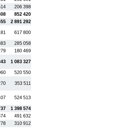
514
206 398
808
852 420
555
2 891 292
181
617 800
883
285 058
279
180 469
343
1 083 327
060
520 550
270
353 511
407
524 513
737
1 398 574
374
491 632
778
310 912