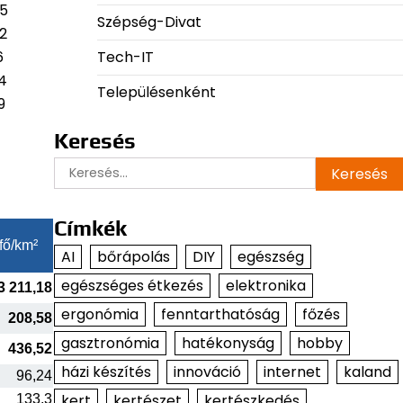
95
Szépség-Divat
2
Tech-IT
6
4
Településenként
9
Keresés
Keresés:
Címkék
fő/km²
AI
bőrápolás
DIY
egészség
egészséges étkezés
elektronika
3 211,18
ergonómia
fenntarthatóság
főzés
208,58
gasztronómia
hatékonyság
hobby
436,52
házi készítés
innováció
internet
kaland
96,24
kert
kertészet
kertészkedés
133,3