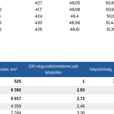
1
427
49,05
50,
2
417
49,08
50,9
4
424
49,4
50,
6
430
48,56
51,4
2
425
48,61
51,3
100 négyzetkilométerre jutó
rület, km²
Népsűrűség, 
település
525
1
6 392
2,93
6 917
2,72
4 359
2,48
2 264
3,36