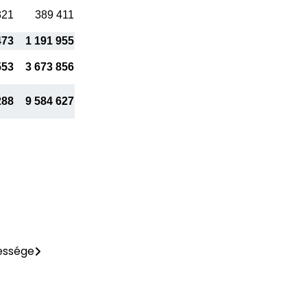
321
389 411
473
1 191 955
553
3 673 856
288
9 584 627
essége