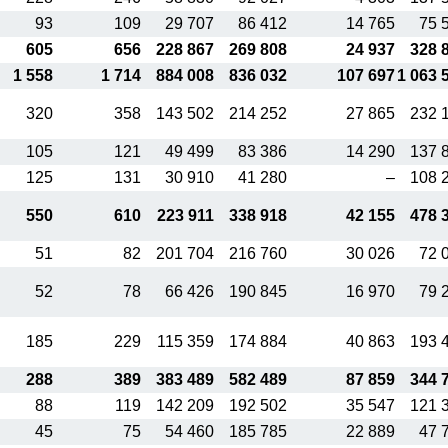
93
109
29 707
86 412
14 765
75 
605
656
228 867
269 808
24 937
328 
1 558
1 714
884 008
836 032
107 697
1 063 
320
358
143 502
214 252
27 865
232 
105
121
49 499
83 386
14 290
137 
125
131
30 910
41 280
–
108 
550
610
223 911
338 918
42 155
478 
51
82
201 704
216 760
30 026
72 
52
78
66 426
190 845
16 970
79 
185
229
115 359
174 884
40 863
193 
288
389
383 489
582 489
87 859
344 
88
119
142 209
192 502
35 547
121 
45
75
54 460
185 785
22 889
47 