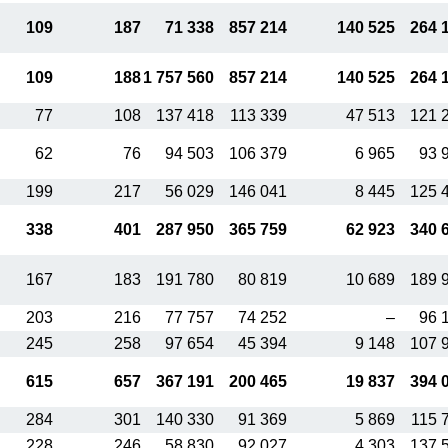
109
187
71 338
857 214
140 525
264 
109
188
1 757 560
857 214
140 525
264 
77
108
137 418
113 339
47 513
121 
62
76
94 503
106 379
6 965
93 
199
217
56 029
146 041
8 445
125 
338
401
287 950
365 759
62 923
340 
167
183
191 780
80 819
10 689
189 
203
216
77 757
74 252
–
96 
245
258
97 654
45 394
9 148
107 
615
657
367 191
200 465
19 837
394 
284
301
140 330
91 369
5 869
115 
228
246
58 830
92 027
4 303
137 