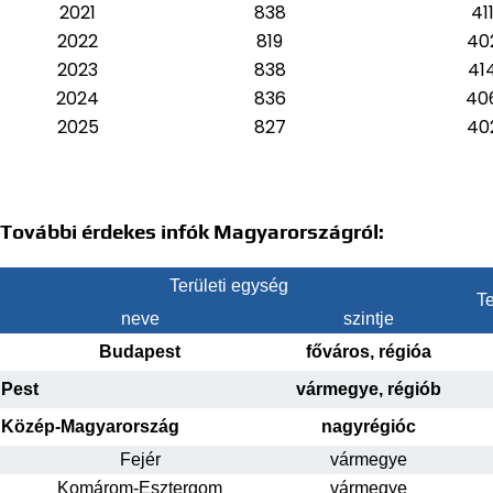
2021
838
41
2022
819
40
2023
838
41
2024
836
40
2025
827
40
További érdekes infók Magyarországról:
Területi egység
Te
neve
szintje
Budapest
főváros, régióa
Pest
vármegye, régiób
Közép-Magyarország
nagyrégióc
Fejér
vármegye
Komárom-Esztergom
vármegye