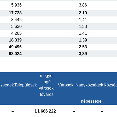
5 936
3,86
17 728
2,19
8 445
1,41
5 630
1,33
4 265
1,41
18 339
1,39
49 496
2,53
93 024
3,39
megyei
jogú
zségek
Települések
Városok
Nagyközségek
Közsé
városok,
főváros
népessége
–
1
1 686 222
–
–