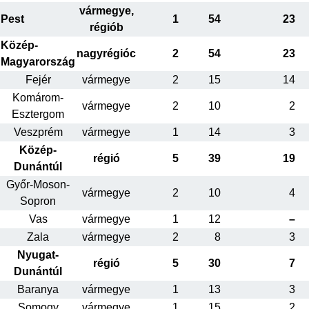
vármegye,
Pest
1
54
23
régiób
Közép-
nagyrégióc
2
54
23
Magyarország
Fejér
vármegye
2
15
14
Komárom-
vármegye
2
10
2
Esztergom
Veszprém
vármegye
1
14
3
Közép-
régió
5
39
19
Dunántúl
Győr-Moson-
vármegye
2
10
4
Sopron
Vas
vármegye
1
12
–
Zala
vármegye
2
8
3
Nyugat-
régió
5
30
7
Dunántúl
Baranya
vármegye
1
13
3
Somogy
vármegye
1
15
2