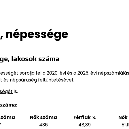
, népessége
ge, lakosok száma
ségét sorolja fel a 2020. évi és a 2025. évi népszámlálás
t és népsűrűség feltüntetésével.
sségét
is.
 száma:
 száma
Nők száma
Férfiak %
Nők
7
436
48,89
51,1