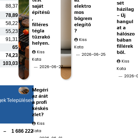
sét
saját
elektro
88,37
házilag
építésű
mos
– Új
78,89
,
bögrem
hangul
58,22
filléres
elegítő
at a
tégla
?
55,23
hálószo
tűzrakó
91,31
Kiss
bában
helyen.
fillérek
Kata
65
Kiss
ből.
2026-06-25
74,23
Kata
Kiss
103,03
2026-06-27
Kata
2026-0
Megéri
az árát
gek
Települések
a profi
késkés
zlet?
Kiss
Kata
–
1 686 222