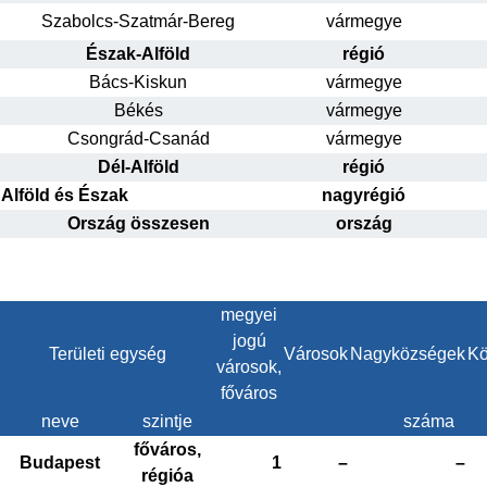
Szabolcs-Szatmár-Bereg
vármegye
Észak-Alföld
régió
Bács-Kiskun
vármegye
Békés
vármegye
Csongrád-Csanád
vármegye
Dél-Alföld
régió
Alföld és Észak
nagyrégió
Ország összesen
ország
megyei
jogú
Területi egység
Városok
Nagyközségek
Kö
városok,
főváros
neve
szintje
száma
főváros,
Budapest
1
–
–
régióa