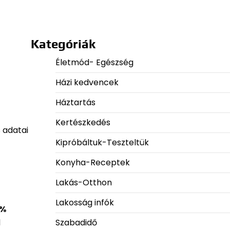
Kategóriák
Életmód- Egészség
Házi kedvencek
Háztartás
Kertészkedés
 adatai
Kipróbáltuk-Teszteltük
Konyha-Receptek
Lakás-Otthon
Lakosság infók
 %
Szabadidő
1