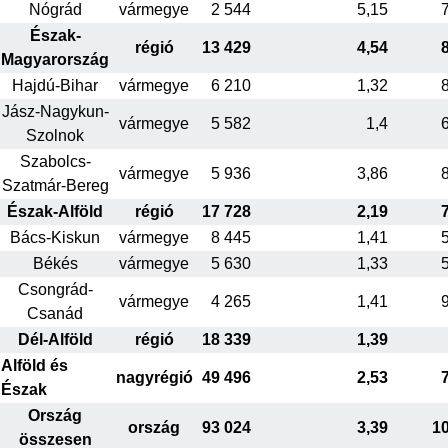
Nógrád
vármegye
2 544
5,15
Észak-
régió
13 429
4,54
Magyarország
Hajdú-Bihar
vármegye
6 210
1,32
Jász-Nagykun-
vármegye
5 582
1,4
Szolnok
Szabolcs-
vármegye
5 936
3,86
Szatmár-Bereg
Észak-Alföld
régió
17 728
2,19
Bács-Kiskun
vármegye
8 445
1,41
Békés
vármegye
5 630
1,33
Csongrád-
vármegye
4 265
1,41
Csanád
Dél-Alföld
régió
18 339
1,39
Alföld és
nagyrégió
49 496
2,53
Észak
Ország
ország
93 024
3,39
1
összesen