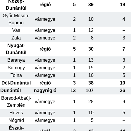
Közép-
régió
5
39
19
Dunántúl
Győr-Moson-
vármegye
2
10
4
Sopron
Vas
vármegye
1
12
–
Zala
vármegye
2
8
3
Nyugat-
régió
5
30
7
Dunántúl
Baranya
vármegye
1
13
3
Somogy
vármegye
1
15
2
Tolna
vármegye
1
10
5
Dél-Dunántúl
régió
3
38
10
Dunántúl
nagyrégió
13
107
36
Borsod-Abaúj-
vármegye
1
28
9
Zemplén
Heves
vármegye
1
10
5
Nógrád
vármegye
1
5
–
Észak-