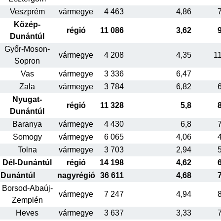
Veszprém
vármegye
4 463
4,86
Közép-
régió
11 086
3,62
Dunántúl
Győr-Moson-
vármegye
4 208
4,35
1
Sopron
Vas
vármegye
3 336
6,47
Zala
vármegye
3 784
6,82
Nyugat-
régió
11 328
5,8
Dunántúl
Baranya
vármegye
4 430
6,8
Somogy
vármegye
6 065
4,06
Tolna
vármegye
3 703
2,94
Dél-Dunántúl
régió
14 198
4,62
Dunántúl
nagyrégió
36 611
4,68
Borsod-Abaúj-
vármegye
7 247
4,94
Zemplén
Heves
vármegye
3 637
3,33