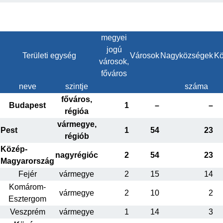
megyei
jogú
Területi egység
Városok
Nagyközségek
Kö
városok,
főváros
neve
szintje
száma
főváros,
Budapest
1
–
–
régióa
vármegye,
Pest
1
54
23
régiób
Közép-
nagyrégióc
2
54
23
Magyarország
Fejér
vármegye
2
15
14
Komárom-
vármegye
2
10
2
Esztergom
Veszprém
vármegye
1
14
3