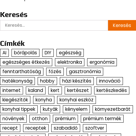
Keresés
Keresés:
Címkék
AI
bőrápolás
DIY
egészség
egészséges étkezés
elektronika
ergonómia
fenntarthatóság
főzés
gasztronómia
hatékonyság
hobby
házi készítés
innováció
internet
kaland
kert
kertészet
kertészkedés
kiegészítők
konyha
konyhai eszköz
konyhai tippek
kutyák
kényelem
környezetbarát
növények
otthon
prémium
prémium termék
recept
receptek
szabadidő
szoftver