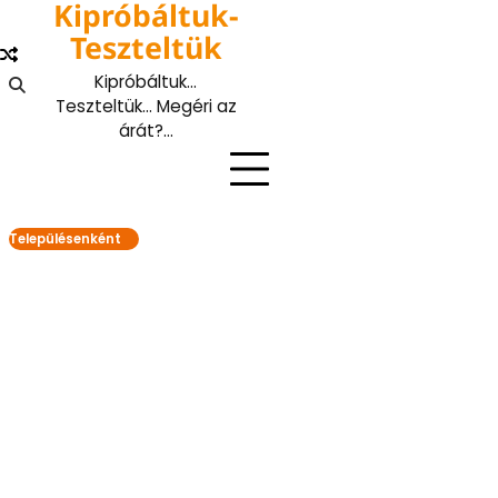
Kipróbáltuk-
Skip
to
Teszteltük
content
Kipróbáltuk…
Teszteltük… Megéri az
árát?…
Településenként