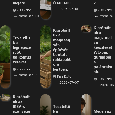
Kiss Kata
idejére
?
2026-07-16
Kiss Kata
Kiss Kata
2026-07-28
2026-07-
Kipróbált
Kipróbált
uk a
uk a
Teszteltü
magvonal
magaság
k a
zó
yás
legnépsze
készítését
építését
rűbb
WC-papír
bontott
balkonfűs
gurigából
raklapokb
zereket
a
ól a
palántákn
Kiss Kata
kertben.
ak.
2026-07-10
Kiss Kata
Kiss Kata
2026-07-07
2026-06
Kipróbált
uk az
IKEA-s
Teszteltü
szőnyege
k a
Megéri az