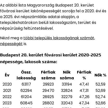
Az alábbi lista Magyarország Budapest 20. kerület
fővárosi kerület lakónépességét sorolja fel a 2020. évi és
a 2025. évi népszámlálás adatai alapján,
a
településhatárokon belüli lakosságszám, terület és
népsűrűség feltüntetésével.
Nézd meg a
többi település lakosságának számát,
népességét
is.
Budapest 20. kerület fővárosi kerület 2020-2025
népessége, lakosok száma:
Össz.
Férfiak
Nők
Férfiak
Év
Nők %
lakosság
száma
száma
%
2020
63117
29923
33194
47,41
52,59
2021
62294
29470
32824
47,31
52,69
2022
61204
28925
32279
47,26
52,74
2023
60845
28802
32043
47,34
52,66