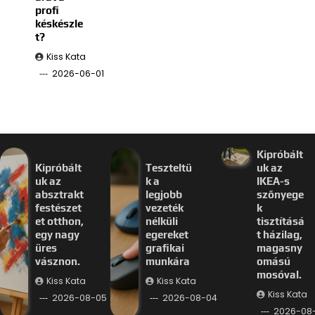
profi
késkészle
t?
Kiss Kata
2026-06-01
Kipróbált
Kipróbált
Teszteltü
uk az
uk az
k a
IKEA-s
absztrakt
legjobb
szőnyege
festészet
vezeték
k
et otthon,
nélküli
tisztításá
egy nagy
egereket
t házilag,
üres
grafikai
magasny
vásznon.
munkára
omású
mosóval.
Kiss Kata
Kiss Kata
Kiss Kata
2026-08-05
2026-08-04
2026-08