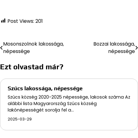
Post Views:
201
Mosonszolnok lakossága,
Bozzai lakossága,
Bejegyzés
népessége
népessége
navigáció
Ezt olvastad már?
Szúcs lakossága, népessége
Szúcs község 2020-2025 népessége, lakosok száma Az
alábbi lista Magyarország Szúcs község
lakónépességét sorolja fel a…
2025-03-29