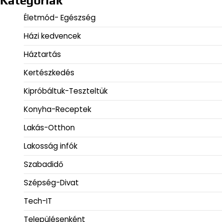
Kategóriák
Életmód- Egészség
Házi kedvencek
Háztartás
Kertészkedés
Kipróbáltuk-Teszteltük
Konyha-Receptek
Lakás-Otthon
Lakosság infók
Szabadidő
Szépség-Divat
Tech-IT
Településenként