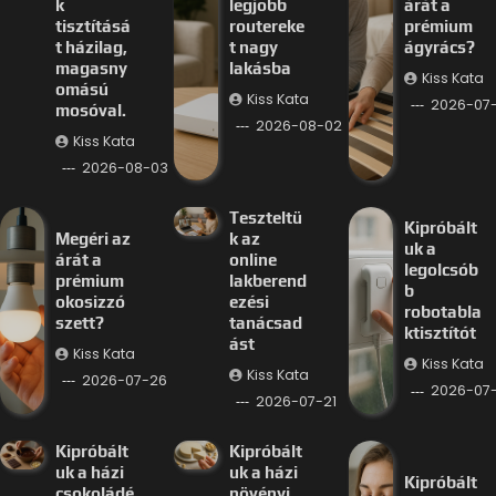
k
legjobb
árát a
tisztításá
routereke
prémium
t házilag,
t nagy
ágyrács?
magasny
lakásba
Kiss Kata
omású
Kiss Kata
2026-07
mosóval.
2026-08-02
Kiss Kata
2026-08-03
Teszteltü
Kipróbált
Megéri az
k az
uk a
árát a
online
legolcsób
prémium
lakberend
b
okosizzó
ezési
robotabla
szett?
tanácsad
ktisztítót
ást
Kiss Kata
Kiss Kata
Kiss Kata
2026-07-26
2026-07-
2026-07-21
Kipróbált
Kipróbált
uk a házi
uk a házi
Kipróbált
csokoládé
növényi