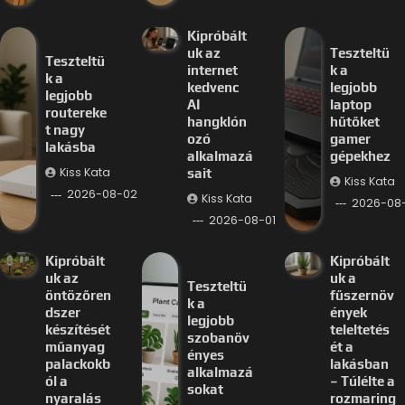
Kipróbált
uk az
Teszteltü
Teszteltü
internet
k a
k a
kedvenc
legjobb
legjobb
AI
laptop
routereke
hangklón
hűtőket
t nagy
ozó
gamer
lakásba
alkalmazá
gépekhez
Kiss Kata
sait
Kiss Kata
2026-08-02
Kiss Kata
2026-08-
2026-08-01
Kipróbált
Kipróbált
uk az
uk a
Teszteltü
öntözőren
fűszernöv
k a
dszer
ények
legjobb
készítését
teleltetés
szobanöv
műanyag
ét a
ényes
palackokb
lakásban
alkalmazá
ól a
– Túlélte a
sokat
nyaralás
rozmaring