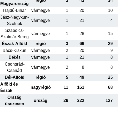
régió
3
43
14
Magyarország
Hajdú-Bihar
vármegye
1
20
10
Jász-Nagykun-
vármegye
1
21
4
Szolnok
Szabolcs-
vármegye
1
28
15
Szatmár-Bereg
Észak-Alföld
régió
3
69
29
Bács-Kiskun
vármegye
2
20
9
Békés
vármegye
1
21
8
Csongrád-
vármegye
2
8
8
Csanád
Dél-Alföld
régió
5
49
25
Alföld és
nagyrégió
11
161
68
Észak
Ország
ország
26
322
127
összesen