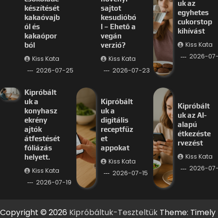
uk az
készítését
sajtot
egyhetes
kakaóvajb
kesudióbó
cukorstop
ól és
l – Ehető a
kihívást
kakaópor
vegán
Kiss Kata
ból
verzió?
2026-07
Kiss Kata
Kiss Kata
2026-07-25
2026-07-23
Kipróbált
uk a
Kipróbált
Kipróbált
konyhasz
uk a
uk az AI-
ekrény
digitális
alapú
ajtók
receptfüz
étkezéste
átfestését
et
rvezést
fóliázás
appokat
Kiss Kata
helyett.
Kiss Kata
2026-07-
Kiss Kata
2026-07-15
2026-07-19
Copyright © 2026
Kipróbáltuk-Teszteltük
Theme: Timely