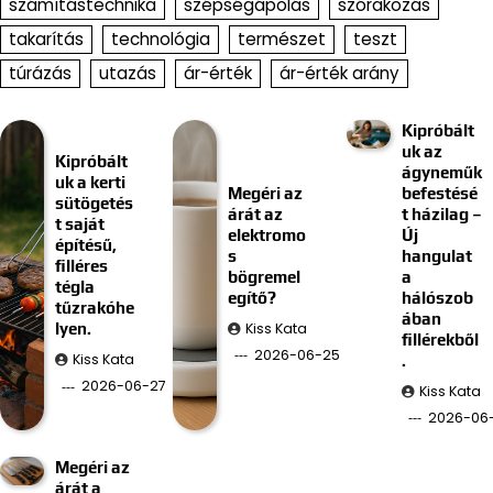
számítástechnika
szépségápolás
szórakozás
takarítás
technológia
természet
teszt
túrázás
utazás
ár-érték
ár-érték arány
Kipróbált
uk az
Kipróbált
ágyneműk
uk a kerti
Megéri az
befestésé
sütögetés
árát az
t házilag –
t saját
elektromo
Új
építésű,
s
hangulat
filléres
bögremel
a
tégla
egítő?
hálószob
tűzrakóhe
ában
Kiss Kata
lyen.
fillérekből
2026-06-25
Kiss Kata
.
2026-06-27
Kiss Kata
2026-06-
Megéri az
árát a