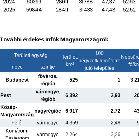
2024
60399
28611
31788
47,37
52,63
2025
59844
28411
31433
47,48
52,52
További érdekes infók Magyarországról:
100
Területi egység
Terület,
Népsűrű
négyzetkilométerre
km²
fő/k
neve
szintje
jutó település
főváros,
Budapest
525
1
3 2
régióa
vármegye,
Pest
6 392
2,93
2
régiób
Közép-
nagyrégióc
6 917
2,72
4
Magyarország
Fejér
vármegye
4 359
2,48
Komárom-
vármegye
2 264
3,36
Esztergom