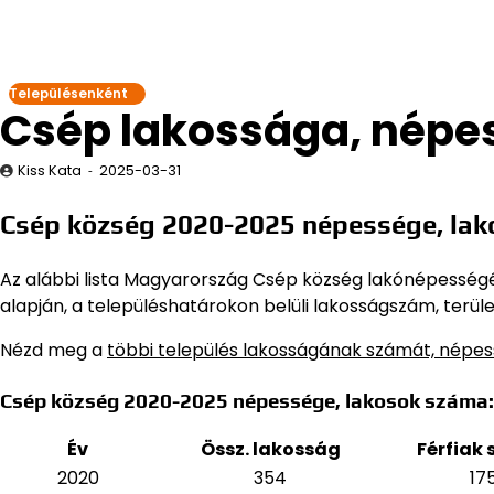
Településenként
Csép lakossága, népe
Kiss Kata
2025-03-31
Csép község 2020-2025 népessége, la
Az alábbi lista Magyarország Csép község lakónépességét 
alapján,
a településhatárokon belüli lakosságszám, terüle
Nézd meg a
többi település lakosságának számát, népe
Csép község 2020-2025 népessége, lakosok száma:
Év
Össz. lakosság
Férfiak
2020
354
17