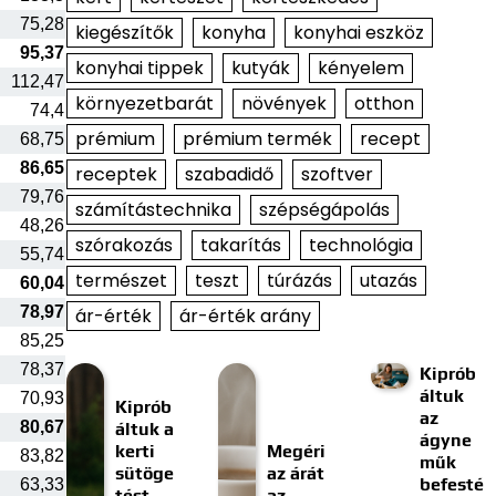
75,28
kiegészítők
konyha
konyhai eszköz
95,37
konyhai tippek
kutyák
kényelem
112,47
környezetbarát
növények
otthon
74,4
prémium
prémium termék
recept
68,75
86,65
receptek
szabadidő
szoftver
79,76
számítástechnika
szépségápolás
48,26
szórakozás
takarítás
technológia
55,74
természet
teszt
túrázás
utazás
60,04
78,97
ár-érték
ár-érték arány
85,25
78,37
Kiprób
áltuk
70,93
Kiprób
az
80,67
áltuk a
ágyne
kerti
Megéri
83,82
műk
sütöge
az árát
befesté
63,33
tést
az