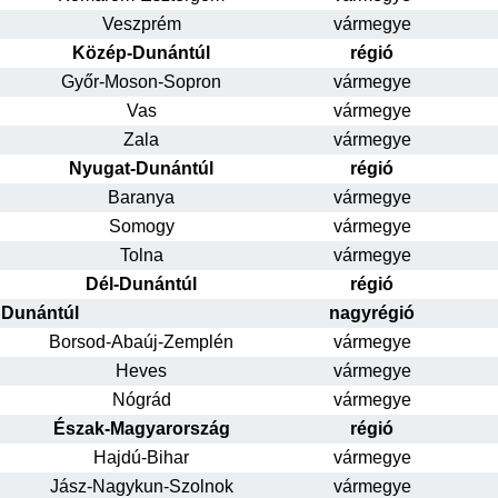
Veszprém
vármegye
Közép-Dunántúl
régió
Győr-Moson-Sopron
vármegye
Vas
vármegye
Zala
vármegye
Nyugat-Dunántúl
régió
Baranya
vármegye
Somogy
vármegye
Tolna
vármegye
Dél-Dunántúl
régió
Dunántúl
nagyrégió
Borsod-Abaúj-Zemplén
vármegye
Heves
vármegye
Nógrád
vármegye
Észak-Magyarország
régió
Hajdú-Bihar
vármegye
Jász-Nagykun-Szolnok
vármegye