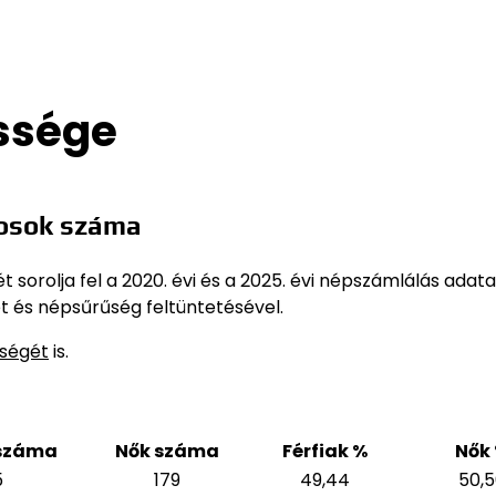
ssége
kosok száma
sorolja fel a 2020. évi és a 2025. évi népszámlálás adata
t és népsűrűség feltüntetésével.
sségét
is.
 száma
Nők száma
Férfiak %
Nők
5
179
49,44
50,