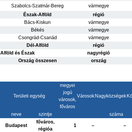
Szabolcs-Szatmár-Bereg
vármegye
Észak-Alföld
régió
Bács-Kiskun
vármegye
Békés
vármegye
Csongrád-Csanád
vármegye
Dél-Alföld
régió
Alföld és Észak
nagyrégió
Ország összesen
ország
megyei
jogú
Területi egység
Városok
Nagyközségek
Kö
városok,
főváros
neve
szintje
száma
főváros,
Budapest
1
–
–
régióa