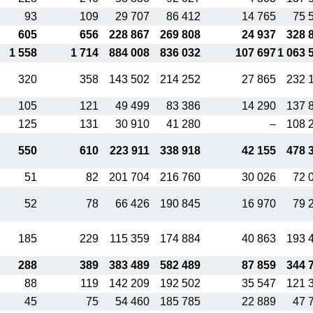
93
109
29 707
86 412
14 765
75 
605
656
228 867
269 808
24 937
328 
1 558
1 714
884 008
836 032
107 697
1 063 
320
358
143 502
214 252
27 865
232 
105
121
49 499
83 386
14 290
137 
125
131
30 910
41 280
–
108 
550
610
223 911
338 918
42 155
478 
51
82
201 704
216 760
30 026
72 
52
78
66 426
190 845
16 970
79 
185
229
115 359
174 884
40 863
193 
288
389
383 489
582 489
87 859
344 
88
119
142 209
192 502
35 547
121 
45
75
54 460
185 785
22 889
47 