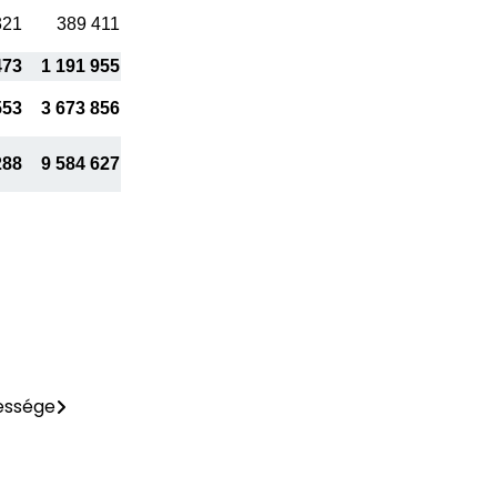
321
389 411
473
1 191 955
553
3 673 856
288
9 584 627
essége