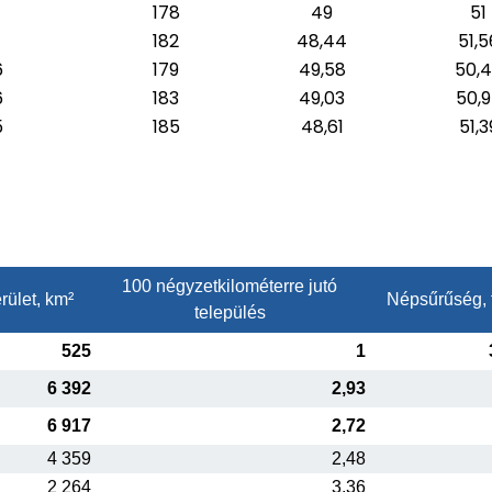
1
178
49
51
1
182
48,44
51,5
6
179
49,58
50,
6
183
49,03
50,
5
185
48,61
51,3
100 négyzetkilométerre jutó
rület, km²
Népsűrűség, 
település
525
1
6 392
2,93
6 917
2,72
4 359
2,48
2 264
3,36