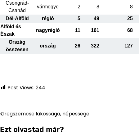
Csongrád-
vármegye
2
8
8
Csanád
Dél-Alföld
régió
5
49
25
Alföld és
nagyrégió
11
161
68
Észak
Ország
ország
26
322
127
összesen
Post Views:
244
Iregszemcse lakossága, népessége
Bejegyzés
navigáció
Ezt olvastad már?