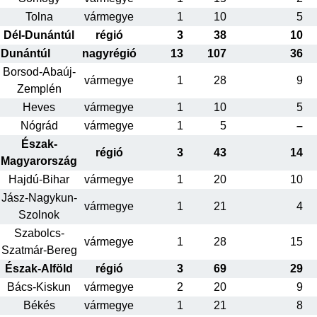
Tolna
vármegye
1
10
5
Dél-Dunántúl
régió
3
38
10
Dunántúl
nagyrégió
13
107
36
Borsod-Abaúj-
vármegye
1
28
9
Zemplén
Heves
vármegye
1
10
5
Nógrád
vármegye
1
5
–
Észak-
régió
3
43
14
Magyarország
Hajdú-Bihar
vármegye
1
20
10
Jász-Nagykun-
vármegye
1
21
4
Szolnok
Szabolcs-
vármegye
1
28
15
Szatmár-Bereg
Észak-Alföld
régió
3
69
29
Bács-Kiskun
vármegye
2
20
9
Békés
vármegye
1
21
8