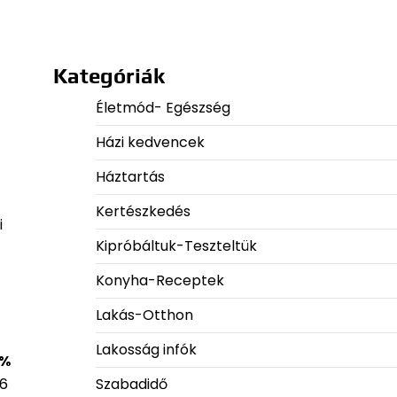
Kategóriák
Életmód- Egészség
Házi kedvencek
Háztartás
Kertészkedés
i
Kipróbáltuk-Teszteltük
Konyha-Receptek
Lakás-Otthon
Lakosság infók
 %
Szabadidő
56