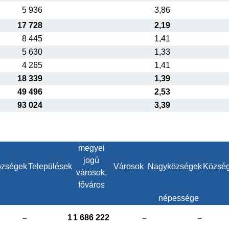
5 936
3,86
17 728
2,19
8 445
1,41
5 630
1,33
4 265
1,41
18 339
1,39
49 496
2,53
93 024
3,39
megyei
jogú
zségek
Települések
Városok
Nagyközségek
Közsé
városok,
főváros
népessége
–
1
1 686 222
–
–