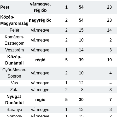
vármegye,
Pest
1
54
23
régiób
Közép-
nagyrégióc
2
54
23
Magyarország
Fejér
vármegye
2
15
14
Komárom-
vármegye
2
10
2
Esztergom
Veszprém
vármegye
1
14
3
Közép-
régió
5
39
19
Dunántúl
Győr-Moson-
vármegye
2
10
4
Sopron
Vas
vármegye
1
12
–
Zala
vármegye
2
8
3
Nyugat-
régió
5
30
7
Dunántúl
Baranya
vármegye
1
13
3
Somogy
vármegye
1
15
2