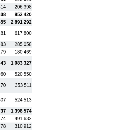
514
206 398
808
852 420
555
2 891 292
181
617 800
883
285 058
279
180 469
343
1 083 327
060
520 550
270
353 511
407
524 513
737
1 398 574
374
491 632
778
310 912