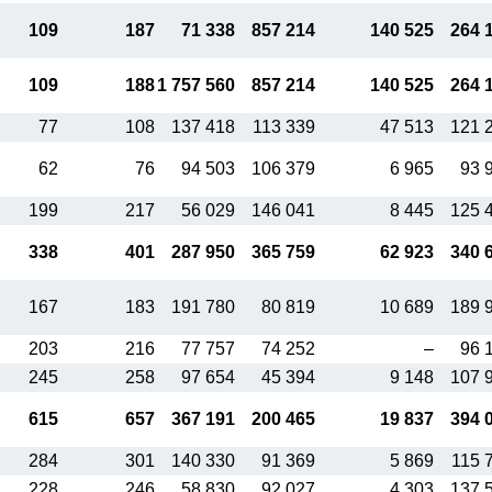
109
187
71 338
857 214
140 525
264 
109
188
1 757 560
857 214
140 525
264 
77
108
137 418
113 339
47 513
121 
62
76
94 503
106 379
6 965
93 
199
217
56 029
146 041
8 445
125 
338
401
287 950
365 759
62 923
340 
167
183
191 780
80 819
10 689
189 
203
216
77 757
74 252
–
96 
245
258
97 654
45 394
9 148
107 
615
657
367 191
200 465
19 837
394 
284
301
140 330
91 369
5 869
115 
228
246
58 830
92 027
4 303
137 