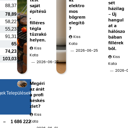
sét
saját
elektro
88,37
házilag
építésű
mos
– Új
78,89
,
bögrem
hangul
58,22
filléres
elegítő
at a
tégla
?
55,23
hálószo
tűzrakó
91,31
Kiss
bában
helyen.
fillérek
Kata
65
Kiss
ből.
2026-06-25
74,23
Kata
Kiss
103,03
2026-06-27
Kata
2026-0
Megéri
az árát
gek
Települések
a profi
késkés
zlet?
Kiss
Kata
–
1 686 222