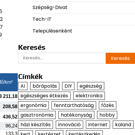
Szépség-Divat
6
Tech-IT
42
97
Településenként
9
Keresés
Keresés:
Címkék
fő/km²
AI
bőrápolás
DIY
egészség
egészséges étkezés
elektronika
3 211,18
ergonómia
fenntarthatóság
főzés
208,58
gasztronómia
hatékonyság
hobby
436,52
házi készítés
innováció
internet
kaland
96,24
kert
kertészet
kertészkedés
133,3