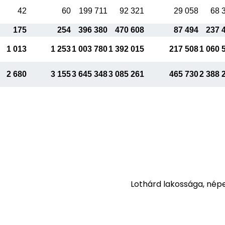
42
60
199 711
92 321
29 058
68 
175
254
396 380
470 608
87 494
237 
1 013
1 253
1 003 780
1 392 015
217 508
1 060 
2 680
3 155
3 645 348
3 085 261
465 730
2 388 
Lothárd lakossága, nép