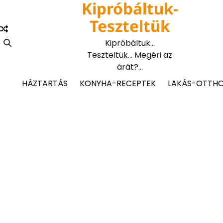
Kipróbáltuk-
Skip
to
Teszteltük
content
Kipróbáltuk…
Teszteltük… Megéri az
árát?…
HÁZTARTÁS
KONYHA-RECEPTEK
LAKÁS-OTTH