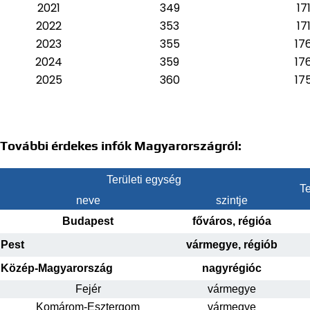
2021
349
17
2022
353
17
2023
355
17
2024
359
17
2025
360
17
További érdekes infók Magyarországról:
Területi egység
Te
neve
szintje
Budapest
főváros, régióa
Pest
vármegye, régiób
Közép-Magyarország
nagyrégióc
Fejér
vármegye
Komárom-Esztergom
vármegye