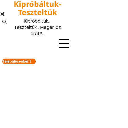
Kipróbáltuk-
Skip
to
Teszteltük
content
Kipróbáltuk…
Teszteltük… Megéri az
árát?…
Településenként