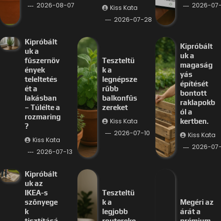
2026-08-07
2026-07-
Kiss Kata
2026-07-28
Kipróbált
Kipróbált
uk a
uk a
fűszernöv
Teszteltü
magaság
ények
k a
yás
teleltetés
legnépsze
építését
ét a
rűbb
bontott
lakásban
balkonfűs
raklapokb
– Túlélte a
zereket
ól a
rozmaring
Kiss Kata
kertben.
?
2026-07-10
Kiss Kata
Kiss Kata
2026-07
2026-07-13
Kipróbált
uk az
IKEA-s
Teszteltü
szőnyege
k a
Megéri az
k
legjobb
árát a
tisztításá
routereke
prémium