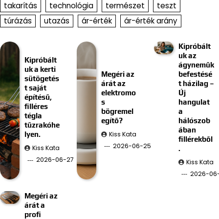
takarítás
technológia
természet
teszt
túrázás
utazás
ár-érték
ár-érték arány
Kipróbált
uk az
Kipróbált
ágyneműk
uk a kerti
Megéri az
befestésé
sütögetés
árát az
t házilag –
t saját
elektromo
Új
építésű,
s
hangulat
filléres
bögremel
a
tégla
egítő?
hálószob
tűzrakóhe
ában
Kiss Kata
lyen.
fillérekből
2026-06-25
Kiss Kata
.
2026-06-27
Kiss Kata
2026-06-
Megéri az
árát a
profi