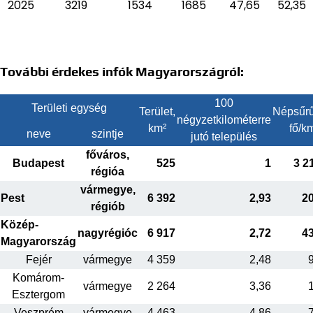
2025
3219
1534
1685
47,65
52,35
További érdekes infók Magyarországról:
100
Területi egység
Terület,
Népsűrű
négyzetkilométerre
km²
fő/k
neve
szintje
jutó település
főváros,
Budapest
525
1
3 2
régióa
vármegye,
Pest
6 392
2,93
2
régiób
Közép-
nagyrégióc
6 917
2,72
4
Magyarország
Fejér
vármegye
4 359
2,48
Komárom-
vármegye
2 264
3,36
Esztergom
Veszprém
vármegye
4 463
4,86