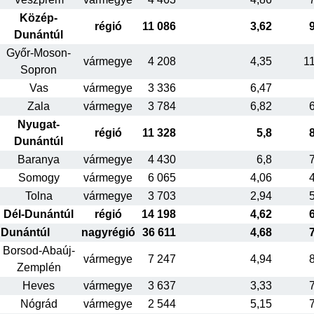
Közép-
régió
11 086
3,62
Dunántúl
Győr-Moson-
vármegye
4 208
4,35
1
Sopron
Vas
vármegye
3 336
6,47
Zala
vármegye
3 784
6,82
Nyugat-
régió
11 328
5,8
Dunántúl
Baranya
vármegye
4 430
6,8
Somogy
vármegye
6 065
4,06
Tolna
vármegye
3 703
2,94
Dél-Dunántúl
régió
14 198
4,62
Dunántúl
nagyrégió
36 611
4,68
Borsod-Abaúj-
vármegye
7 247
4,94
Zemplén
Heves
vármegye
3 637
3,33
Nógrád
vármegye
2 544
5,15