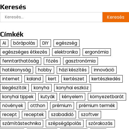
Keresés
Keresés:
Címkék
AI
bőrápolás
DIY
egészség
egészséges étkezés
elektronika
ergonómia
fenntarthatóság
főzés
gasztronómia
hatékonyság
hobby
házi készítés
innováció
internet
kaland
kert
kertészet
kertészkedés
kiegészítők
konyha
konyhai eszköz
konyhai tippek
kutyák
kényelem
környezetbarát
növények
otthon
prémium
prémium termék
recept
receptek
szabadidő
szoftver
számítástechnika
szépségápolás
szórakozás