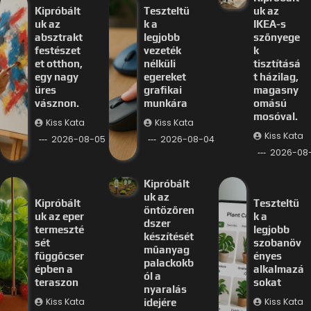
Kipróbált
Teszteltü
uk az
uk az
k a
IKEA-s
absztrakt
legjobb
szőnyege
festészet
vezeték
k
et otthon,
nélküli
tisztításá
egy nagy
egereket
t házilag,
üres
grafikai
magasny
vásznon.
munkára
omású
mosóval.
Kiss Kata
Kiss Kata
Kiss Kata
2026-08-05
2026-08-04
2026-08
Kipróbált
uk az
Kipróbált
Teszteltü
öntözőren
uk az eper
k a
dszer
termeszté
legjobb
készítését
sét
szobanöv
műanyag
függőcser
ényes
palackokb
épben a
alkalmazá
ól a
teraszon
sokat
nyaralás
Kiss Kata
Kiss Kata
idejére