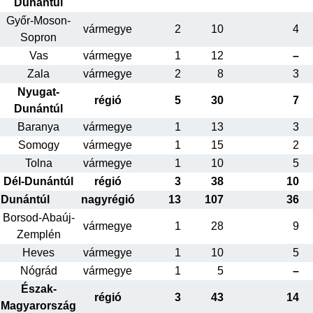
Dunántúl
Győr-Moson-
vármegye
2
10
4
Sopron
Vas
vármegye
1
12
–
Zala
vármegye
2
8
3
Nyugat-
régió
5
30
7
Dunántúl
Baranya
vármegye
1
13
3
Somogy
vármegye
1
15
2
Tolna
vármegye
1
10
5
Dél-Dunántúl
régió
3
38
10
Dunántúl
nagyrégió
13
107
36
Borsod-Abaúj-
vármegye
1
28
9
Zemplén
Heves
vármegye
1
10
5
Nógrád
vármegye
1
5
–
Észak-
régió
3
43
14
Magyarország