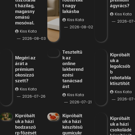
t házilag,
t nagy
ágyrács?
magasny
lakásba
Kiss Kata
omású
Kiss Kata
2026-07
mosóval.
2026-08-02
Kiss Kata
2026-08-03
Teszteltü
Kipróbált
Megéri az
k az
uk a
árát a
online
legolcsób
prémium
lakberend
b
okosizzó
ezési
robotabla
szett?
tanácsad
ktisztítót
ást
Kiss Kata
Kiss Kata
Kiss Kata
2026-07-26
2026-07-
2026-07-21
Kipróbált
Kipróbált
Kipróbált
uk a házi
uk a házi
uk a házi
bodzaszö
készítésű
csokoládé
rp főzését
gumicukr