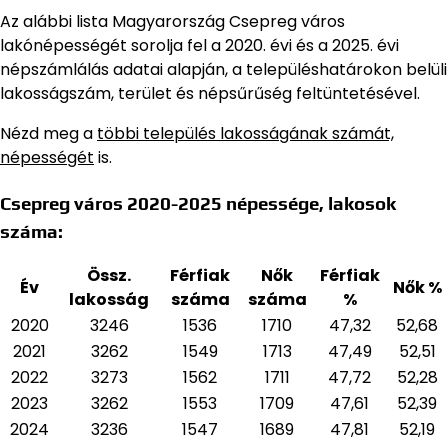
Az alábbi lista Magyarország Csepreg város
lakónépességét sorolja fel a 2020. évi és a 2025. évi
népszámlálás adatai alapján,
a településhatárokon belüli
lakosságszám, terület és népsűrűség feltüntetésével.
Nézd meg a
többi település lakosságának számát,
népességét
is.
Csepreg város 2020-2025 népessége, lakosok
száma:
Össz.
Férfiak
Nők
Férfiak
Év
Nők %
lakosság
száma
száma
%
2020
3246
1536
1710
47,32
52,68
2021
3262
1549
1713
47,49
52,51
2022
3273
1562
1711
47,72
52,28
2023
3262
1553
1709
47,61
52,39
2024
3236
1547
1689
47,81
52,19