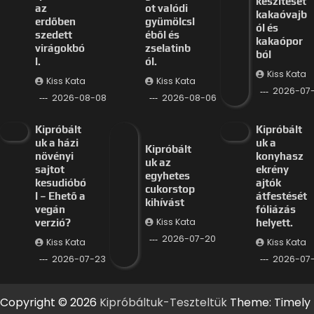
készítését
az
ot valódi
kakaóvajb
erdőben
gyümölcsl
ól és
szedett
éből és
kakaópor
virágokbó
zselatinb
ból
l.
ól.
Kiss Kata
Kiss Kata
Kiss Kata
2026-07
2026-08-08
2026-08-06
Kipróbált
Kipróbált
uk a házi
uk a
Kipróbált
növényi
konyhasz
uk az
sajtot
ekrény
egyhetes
kesudióbó
ajtók
cukorstop
l – Ehető a
átfestését
kihívást
vegán
fóliázás
Kiss Kata
verzió?
helyett.
2026-07-20
Kiss Kata
Kiss Kata
2026-07-23
2026-07-
Copyright © 2026
Kipróbáltuk-Teszteltük
Theme: Timely