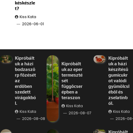
késkészle
t?
Kiss Kata
2026-06-01
Kipróbált
Kipróbált
uk a házi
Kipróbált
uk a házi
bodzaszö
uk az eper
készítésű
rp főzését
termeszté
gumicukr
az
sét
ot valódi
erdőben
függőcser
gyümölcsl
szedett
épben a
éből és
virágokbó
teraszon
zselatinb
l.
ól.
Kiss Kata
Kiss Kata
Kiss Kata
2026-08-07
2026-08-08
2026-08
Kipróbált