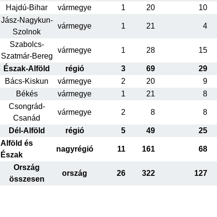
Hajdú-Bihar
vármegye
1
20
10
Jász-Nagykun-
vármegye
1
21
4
Szolnok
Szabolcs-
vármegye
1
28
15
Szatmár-Bereg
Észak-Alföld
régió
3
69
29
Bács-Kiskun
vármegye
2
20
9
Békés
vármegye
1
21
8
Csongrád-
vármegye
2
8
8
Csanád
Dél-Alföld
régió
5
49
25
Alföld és
nagyrégió
11
161
68
Észak
Ország
ország
26
322
127
összesen