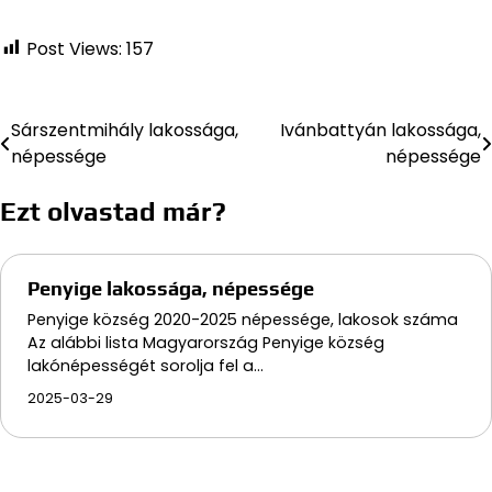
Post Views:
157
Sárszentmihály lakossága,
Ivánbattyán lakossága,
Bejegyzés
népessége
népessége
navigáció
Ezt olvastad már?
Penyige lakossága, népessége
Penyige község 2020-2025 népessége, lakosok száma
Az alábbi lista Magyarország Penyige község
lakónépességét sorolja fel a…
2025-03-29