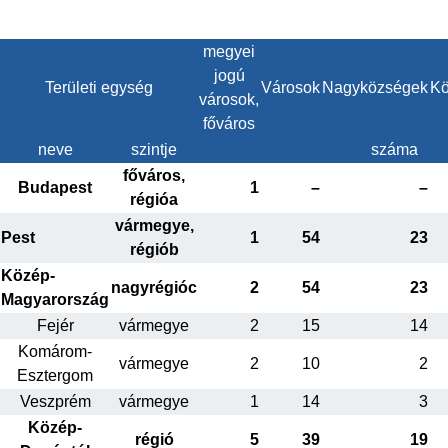
megyei
jogú
Területi egység
Városok
Nagyközségek
Kö
városok,
főváros
neve
szintje
száma
főváros,
Budapest
1
–
–
régióa
vármegye,
Pest
1
54
23
régiób
Közép-
nagyrégióc
2
54
23
Magyarország
Fejér
vármegye
2
15
14
Komárom-
vármegye
2
10
2
Esztergom
Veszprém
vármegye
1
14
3
Közép-
régió
5
39
19