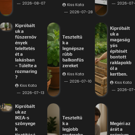
2026-08-07
2026-07-
Kiss Kata
2026-07-28
Kipróbált
Kipróbált
uk a
uk a
fűszernöv
Teszteltü
magaság
ények
k a
yás
teleltetés
legnépsze
építését
ét a
rűbb
bontott
lakásban
balkonfűs
raklapokb
– Túlélte a
zereket
ól a
rozmaring
Kiss Kata
kertben.
?
2026-07-10
Kiss Kata
Kiss Kata
2026-07
2026-07-13
Kipróbált
uk az
IKEA-s
Teszteltü
szőnyege
k a
Megéri az
k
legjobb
árát a
tisztításá
routereke
prémium