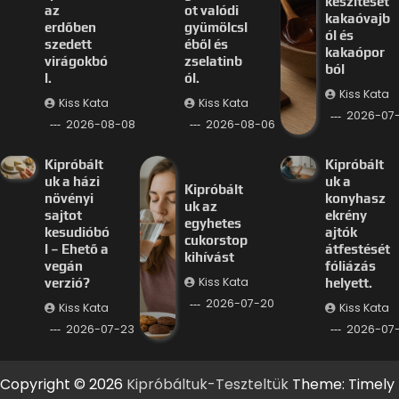
készítését
az
ot valódi
kakaóvajb
erdőben
gyümölcsl
ól és
szedett
éből és
kakaópor
virágokbó
zselatinb
ból
l.
ól.
Kiss Kata
Kiss Kata
Kiss Kata
2026-07
2026-08-08
2026-08-06
Kipróbált
Kipróbált
uk a házi
uk a
Kipróbált
növényi
konyhasz
uk az
sajtot
ekrény
egyhetes
kesudióbó
ajtók
cukorstop
l – Ehető a
átfestését
kihívást
vegán
fóliázás
Kiss Kata
verzió?
helyett.
2026-07-20
Kiss Kata
Kiss Kata
2026-07-23
2026-07-
Copyright © 2026
Kipróbáltuk-Teszteltük
Theme: Timely