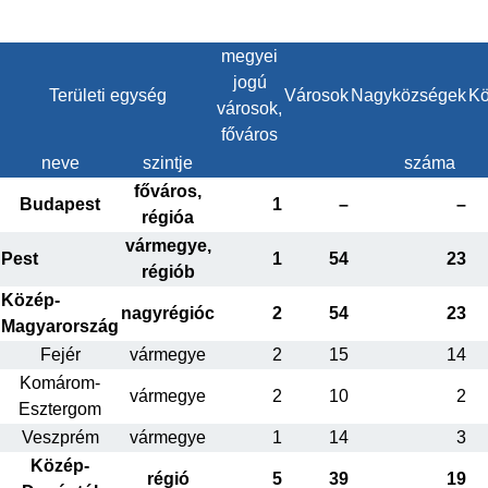
megyei
jogú
Területi egység
Városok
Nagyközségek
Kö
városok,
főváros
neve
szintje
száma
főváros,
Budapest
1
–
–
régióa
vármegye,
Pest
1
54
23
régiób
Közép-
nagyrégióc
2
54
23
Magyarország
Fejér
vármegye
2
15
14
Komárom-
vármegye
2
10
2
Esztergom
Veszprém
vármegye
1
14
3
Közép-
régió
5
39
19