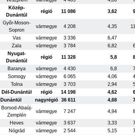
Közép-
régió
11 086
3,62
Dunántúl
Győr-Moson-
vármegye
4 208
4,35
1
Sopron
Vas
vármegye
3 336
6,47
Zala
vármegye
3 784
6,82
Nyugat-
régió
11 328
5,8
Dunántúl
Baranya
vármegye
4 430
6,8
Somogy
vármegye
6 065
4,06
Tolna
vármegye
3 703
2,94
Dél-Dunántúl
régió
14 198
4,62
Dunántúl
nagyrégió
36 611
4,68
Borsod-Abaúj-
vármegye
7 247
4,94
Zemplén
Heves
vármegye
3 637
3,33
Nógrád
vármegye
2 544
5,15