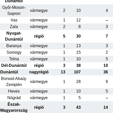
Dunántúl
Győr-Moson-
vármegye
2
10
4
Sopron
Vas
vármegye
1
12
–
Zala
vármegye
2
8
3
Nyugat-
régió
5
30
7
Dunántúl
Baranya
vármegye
1
13
3
Somogy
vármegye
1
15
2
Tolna
vármegye
1
10
5
Dél-Dunántúl
régió
3
38
10
Dunántúl
nagyrégió
13
107
36
Borsod-Abaúj-
vármegye
1
28
9
Zemplén
Heves
vármegye
1
10
5
Nógrád
vármegye
1
5
–
Észak-
régió
3
43
14
Magyarország