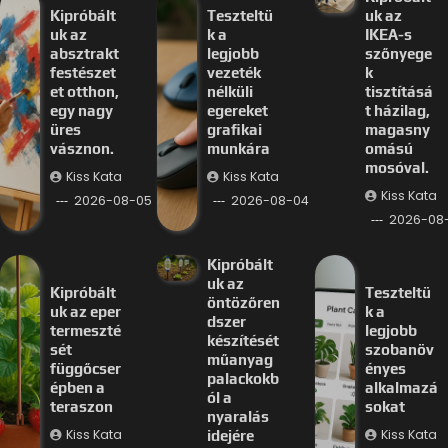
Kipróbált
Teszteltü
uk az
uk az
k a
IKEA-s
absztrakt
legjobb
szőnyege
festészet
vezeték
k
et otthon,
nélküli
tisztításá
egy nagy
egereket
t házilag,
üres
grafikai
magasny
vásznon.
munkára
omású
mosóval.
Kiss Kata
Kiss Kata
Kiss Kata
2026-08-05
2026-08-04
2026-08
Kipróbált
uk az
Kipróbált
Teszteltü
öntözőren
uk az eper
k a
dszer
termeszté
legjobb
készítését
sét
szobanöv
műanyag
függőcser
ényes
palackokb
épben a
alkalmazá
ól a
teraszon
sokat
nyaralás
Kiss Kata
Kiss Kata
idejére