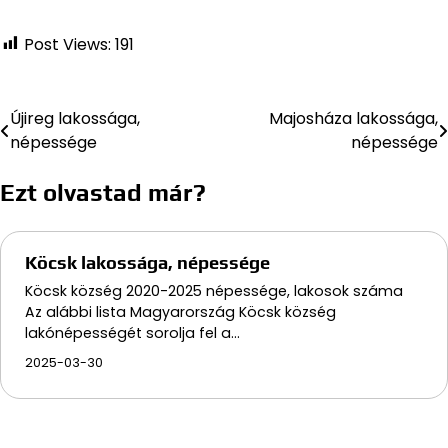
Post Views:
191
Újireg lakossága,
Majosháza lakossága,
Bejegyzés
népessége
népessége
navigáció
Ezt olvastad már?
Köcsk lakossága, népessége
Köcsk község 2020-2025 népessége, lakosok száma
Az alábbi lista Magyarország Köcsk község
lakónépességét sorolja fel a…
2025-03-30