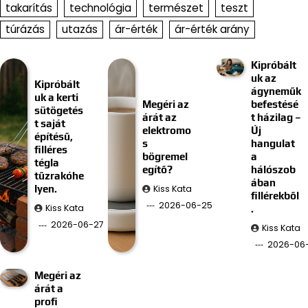
takarítás
technológia
természet
teszt
túrázás
utazás
ár-érték
ár-érték arány
Kipróbált
uk az
Kipróbált
ágyneműk
uk a kerti
Megéri az
befestésé
sütögetés
árát az
t házilag –
t saját
elektromo
Új
építésű,
s
hangulat
filléres
bögremel
a
tégla
egítő?
hálószob
tűzrakóhe
ában
Kiss Kata
lyen.
fillérekből
2026-06-25
Kiss Kata
.
2026-06-27
Kiss Kata
2026-06-
Megéri az
árát a
profi