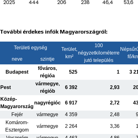
2025
444
206
238
46,4
53,6
További érdekes infók Magyarországról:
100
Területi egység
Terület,
Népsűrű
négyzetkilométerre
km²
fő/k
neve
szintje
jutó település
főváros,
Budapest
525
1
3 2
régióa
vármegye,
Pest
6 392
2,93
2
régiób
Közép-
nagyrégióc
6 917
2,72
4
Magyarország
Fejér
vármegye
4 359
2,48
Komárom-
vármegye
2 264
3,36
Esztergom
Veszprém
vármegye
4 463
4,86