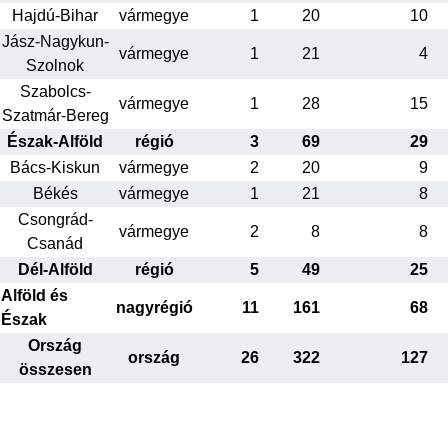
Hajdú-Bihar
vármegye
1
20
10
Jász-Nagykun-
vármegye
1
21
4
Szolnok
Szabolcs-
vármegye
1
28
15
Szatmár-Bereg
Észak-Alföld
régió
3
69
29
Bács-Kiskun
vármegye
2
20
9
Békés
vármegye
1
21
8
Csongrád-
vármegye
2
8
8
Csanád
Dél-Alföld
régió
5
49
25
Alföld és
nagyrégió
11
161
68
Észak
Ország
ország
26
322
127
összesen