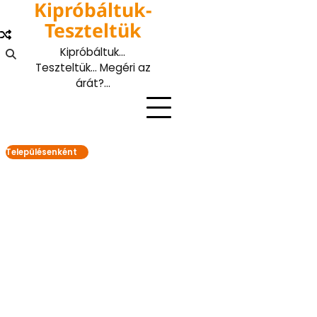
Kipróbáltuk-
Skip
to
Teszteltük
content
Kipróbáltuk…
Teszteltük… Megéri az
árát?…
Településenként