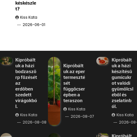
késkészle
t?
Kiss Kata
2026-06-01
Kipróbált
Kipróbált
uk a házi
Kipróbált
uk a házi
bodzaszö
uk az eper
készítésű
rp főzését
termeszté
gumicukr
az
sét
ot valódi
erdőben
függőcser
gyümölcsl
szedett
épben a
éből és
virágokbó
teraszon
zselatinb
l.
ól.
Kiss Kata
Kiss Kata
Kiss Kata
2026-08-07
2026-08-08
2026-08
Kipróbált