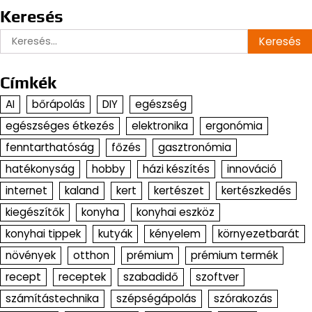
Keresés
Keresés:
Címkék
AI
bőrápolás
DIY
egészség
egészséges étkezés
elektronika
ergonómia
fenntarthatóság
főzés
gasztronómia
hatékonyság
hobby
házi készítés
innováció
internet
kaland
kert
kertészet
kertészkedés
kiegészítők
konyha
konyhai eszköz
konyhai tippek
kutyák
kényelem
környezetbarát
növények
otthon
prémium
prémium termék
recept
receptek
szabadidő
szoftver
számítástechnika
szépségápolás
szórakozás