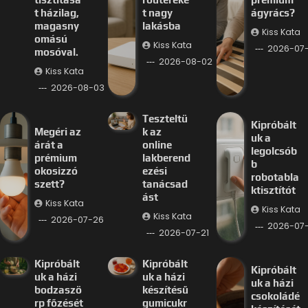
t házilag,
t nagy
ágyrács?
magasny
lakásba
Kiss Kata
omású
Kiss Kata
2026-07
mosóval.
2026-08-02
Kiss Kata
2026-08-03
Teszteltü
Kipróbált
Megéri az
k az
uk a
árát a
online
legolcsób
prémium
lakberend
b
okosizzó
ezési
robotabla
szett?
tanácsad
ktisztítót
ást
Kiss Kata
Kiss Kata
Kiss Kata
2026-07-26
2026-07-
2026-07-21
Kipróbált
Kipróbált
Kipróbált
uk a házi
uk a házi
uk a házi
bodzaszö
készítésű
csokoládé
rp főzését
gumicukr