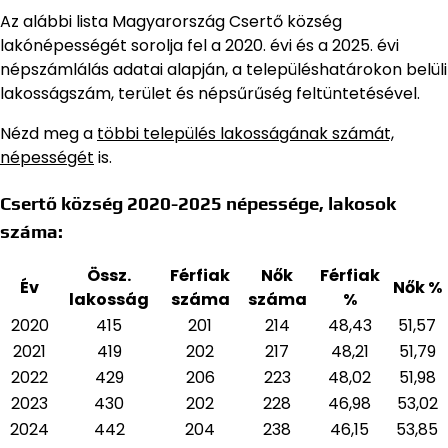
Az alábbi lista Magyarország Csertő község
lakónépességét sorolja fel a 2020. évi és a 2025. évi
népszámlálás adatai alapján,
a településhatárokon belüli
lakosságszám, terület és népsűrűség feltüntetésével.
Nézd meg a
többi település lakosságának számát,
népességét
is.
Csertő község 2020-2025 népessége, lakosok
száma:
Össz.
Férfiak
Nők
Férfiak
Év
Nők %
lakosság
száma
száma
%
2020
415
201
214
48,43
51,57
2021
419
202
217
48,21
51,79
2022
429
206
223
48,02
51,98
2023
430
202
228
46,98
53,02
2024
442
204
238
46,15
53,85