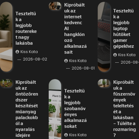
Kipróbált
uk az
Teszteltü
Teszteltü
internet
k a
k a
kedvenc
legjobb
legjobb
AI
laptop
routereke
hangklón
hűtőket
t nagy
ozó
gamer
lakásba
alkalmazá
gépekhez
Kiss Kata
sait
Kiss Kata
2026-08-02
Kiss Kata
2026-08-
2026-08-01
Kipróbált
Kipróbált
uk az
uk a
Teszteltü
öntözőren
fűszernöv
k a
dszer
ények
legjobb
készítését
teleltetés
szobanöv
műanyag
ét a
ényes
palackokb
lakásban
alkalmazá
ól a
– Túlélte a
sokat
nyaralás
rozmaring
Kiss Kata
idejére
?