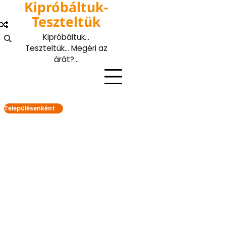
Kipróbáltuk-
Skip
to
Teszteltük
content
Kipróbáltuk…
Teszteltük… Megéri az
árát?…
Településenként