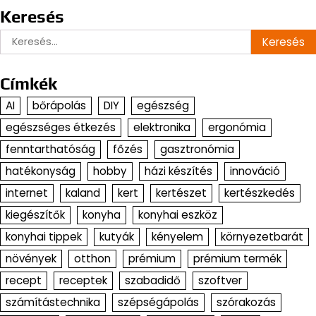
Keresés
Keresés:
Címkék
AI
bőrápolás
DIY
egészség
egészséges étkezés
elektronika
ergonómia
fenntarthatóság
főzés
gasztronómia
hatékonyság
hobby
házi készítés
innováció
internet
kaland
kert
kertészet
kertészkedés
kiegészítők
konyha
konyhai eszköz
konyhai tippek
kutyák
kényelem
környezetbarát
növények
otthon
prémium
prémium termék
recept
receptek
szabadidő
szoftver
számítástechnika
szépségápolás
szórakozás