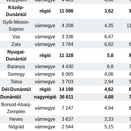
Közép-
régió
11 086
3,62
Dunántúl
Győr-Moson-
vármegye
4 208
4,35
1
Sopron
Vas
vármegye
3 336
6,47
Zala
vármegye
3 784
6,82
Nyugat-
régió
11 328
5,8
Dunántúl
Baranya
vármegye
4 430
6,8
Somogy
vármegye
6 065
4,06
Tolna
vármegye
3 703
2,94
Dél-Dunántúl
régió
14 198
4,62
Dunántúl
nagyrégió
36 611
4,68
Borsod-Abaúj-
vármegye
7 247
4,94
Zemplén
Heves
vármegye
3 637
3,33
Nógrád
vármegye
2 544
5,15