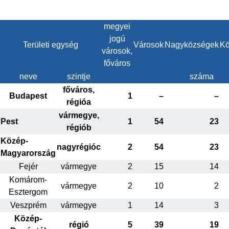
megyei
jogú
Területi egység
Városok
Nagyközségek
Kö
városok,
főváros
neve
szintje
száma
főváros,
Budapest
1
–
–
régióa
vármegye,
Pest
1
54
23
régiób
Közép-
nagyrégióc
2
54
23
Magyarország
Fejér
vármegye
2
15
14
Komárom-
vármegye
2
10
2
Esztergom
Veszprém
vármegye
1
14
3
Közép-
régió
5
39
19