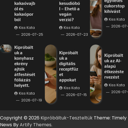
egyhetes
kakaóvajb
kesudióbó
cukorstop
ól és
l – Ehető a
kihívást
kakaópor
vegán
Kiss Kata
ból
verzió?
2026-07
Kiss Kata
Kiss Kata
2026-07-25
2026-07-23
Kipróbált
uk a
Kipróbált
Kipróbált
konyhasz
uk a
uk az AI-
ekrény
digitális
alapú
ajtók
receptfüz
étkezéste
átfestését
et
rvezést
fóliázás
appokat
Kiss Kata
helyett.
Kiss Kata
2026-07-
Kiss Kata
2026-07-15
2026-07-19
Copyright © 2026
Kipróbáltuk-Teszteltük
Theme: Timely
News By
Artify Themes
.