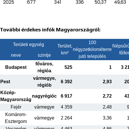
2025
677
341
336
50,37
49,63
További érdekes infók Magyarországról:
100
Területi egység
Terület,
Népsűrű
négyzetkilométerre
km²
fő/k
neve
szintje
jutó település
főváros,
Budapest
525
1
3 2
régióa
vármegye,
Pest
6 392
2,93
2
régiób
Közép-
nagyrégióc
6 917
2,72
4
Magyarország
Fejér
vármegye
4 359
2,48
Komárom-
vármegye
2 264
3,36
Esztergom
Veszprém
vármegye
4 463
4,86