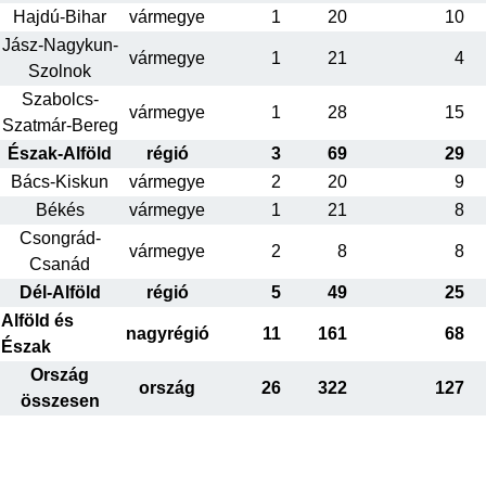
Hajdú-Bihar
vármegye
1
20
10
Jász-Nagykun-
vármegye
1
21
4
Szolnok
Szabolcs-
vármegye
1
28
15
Szatmár-Bereg
Észak-Alföld
régió
3
69
29
Bács-Kiskun
vármegye
2
20
9
Békés
vármegye
1
21
8
Csongrád-
vármegye
2
8
8
Csanád
Dél-Alföld
régió
5
49
25
Alföld és
nagyrégió
11
161
68
Észak
Ország
ország
26
322
127
összesen