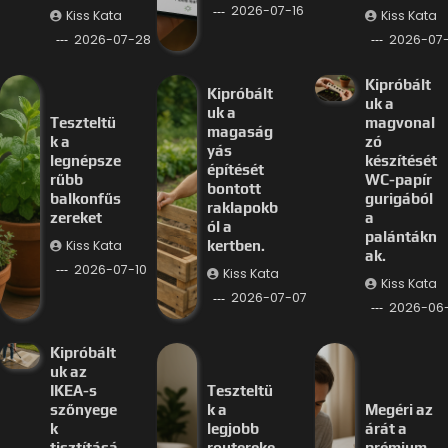
2026-07-16
Kiss Kata
Kiss Kata
2026-07-28
2026-07-
Kipróbált
Kipróbált
uk a
uk a
Teszteltü
magvonal
magaság
k a
zó
yás
legnépsze
készítését
építését
rűbb
WC-papír
bontott
balkonfűs
gurigából
raklapokb
zereket
a
ól a
palántákn
Kiss Kata
kertben.
ak.
2026-07-10
Kiss Kata
Kiss Kata
2026-07-07
2026-06
Kipróbált
uk az
IKEA-s
Teszteltü
szőnyege
k a
Megéri az
k
legjobb
árát a
tisztításá
routereke
prémium