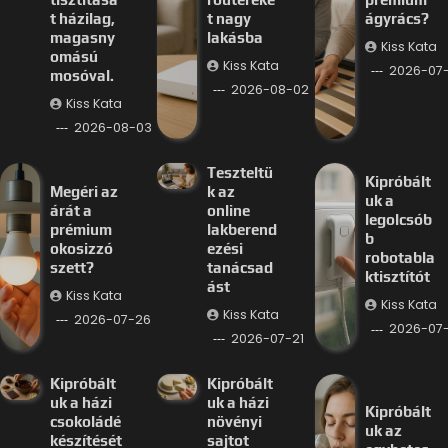
t házilag,
t nagy
ágyrács?
magasny
lakásba
Kiss Kata
omású
Kiss Kata
2026-07
mosóval.
2026-08-02
Kiss Kata
2026-08-03
Teszteltü
Kipróbált
Megéri az
k az
uk a
árát a
online
legolcsób
prémium
lakberend
b
okosizzó
ezési
robotabla
szett?
tanácsad
ktisztítót
ást
Kiss Kata
Kiss Kata
Kiss Kata
2026-07-26
2026-07-
2026-07-21
Kipróbált
Kipróbált
uk a házi
uk a házi
Kipróbált
csokoládé
növényi
uk az
készítését
sajtot