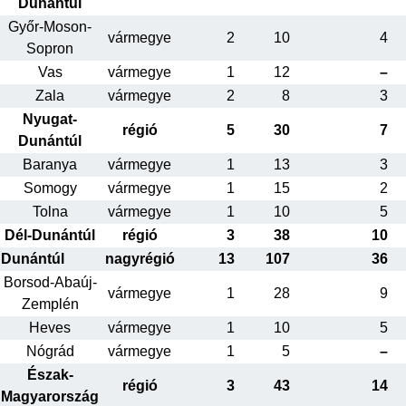
Dunántúl
Győr-Moson-
vármegye
2
10
4
Sopron
Vas
vármegye
1
12
–
Zala
vármegye
2
8
3
Nyugat-
régió
5
30
7
Dunántúl
Baranya
vármegye
1
13
3
Somogy
vármegye
1
15
2
Tolna
vármegye
1
10
5
Dél-Dunántúl
régió
3
38
10
Dunántúl
nagyrégió
13
107
36
Borsod-Abaúj-
vármegye
1
28
9
Zemplén
Heves
vármegye
1
10
5
Nógrád
vármegye
1
5
–
Észak-
régió
3
43
14
Magyarország