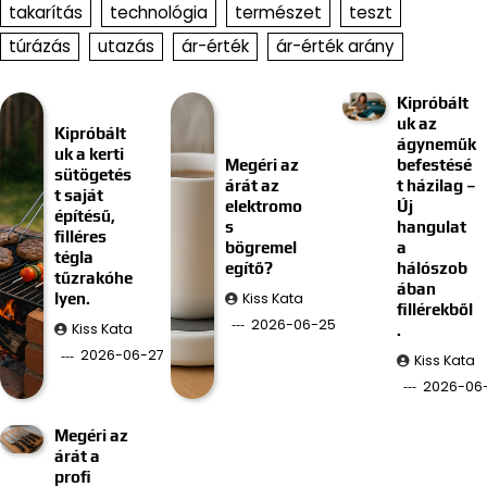
takarítás
technológia
természet
teszt
túrázás
utazás
ár-érték
ár-érték arány
Kipróbált
uk az
Kipróbált
ágyneműk
uk a kerti
Megéri az
befestésé
sütögetés
árát az
t házilag –
t saját
elektromo
Új
építésű,
s
hangulat
filléres
bögremel
a
tégla
egítő?
hálószob
tűzrakóhe
ában
Kiss Kata
lyen.
fillérekből
2026-06-25
Kiss Kata
.
2026-06-27
Kiss Kata
2026-06-
Megéri az
árát a
profi