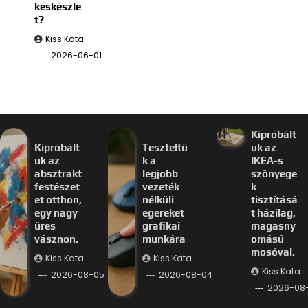
késkészle
t?
Kiss Kata
2026-06-01
Kipróbált
Kipróbált
Teszteltü
uk az
uk az
k a
IKEA-s
absztrakt
legjobb
szőnyege
festészet
vezeték
k
et otthon,
nélküli
tisztításá
egy nagy
egereket
t házilag,
üres
grafikai
magasny
vásznon.
munkára
omású
mosóval.
Kiss Kata
Kiss Kata
Kiss Kata
2026-08-05
2026-08-04
2026-08