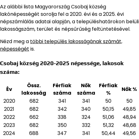
Az alábbi lista Magyarország Csobaj község
lakónépességét sorolja fel a 2020. évi és a 2025. évi
népszámlálás adatai alapján,
a településhatárokon belüli
lakosságszám, terület és népsűrűség feltüntetésével.
Nézd meg a
többi település lakosságának számát,
népességét
is.
Csobaj község 2020-2025 népessége, lakosok
száma:
Össz.
Férfiak
Nők
Férfiak
Év
Nők %
lakosság
száma
száma
%
2020
682
341
341
50
50
2021
682
342
340
50,15
49,85
2022
662
338
324
51,06
48,94
2023
682
350
332
51,32
48,68
2024
688
347
341
50,44
49,56