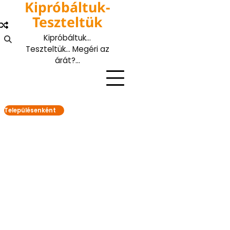
Kipróbáltuk-
Skip
to
Teszteltük
content
Kipróbáltuk…
Teszteltük… Megéri az
árát?…
Településenként