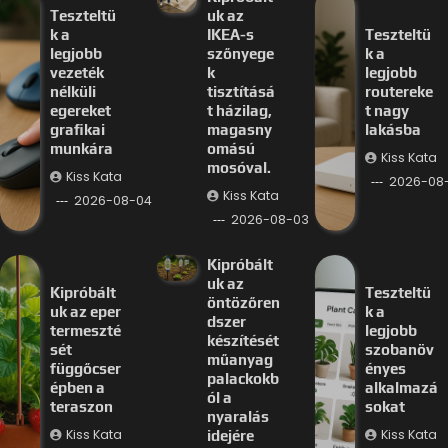
Teszteltü
uk az
k a
IKEA-s
Teszteltü
legjobb
szőnyege
k a
vezeték
k
legjobb
nélküli
tisztításá
routereke
egereket
t házilag,
t nagy
grafikai
magasny
lakásba
munkára
omású
Kiss Kata
mosóval.
Kiss Kata
2026-08
Kiss Kata
2026-08-04
2026-08-03
Kipróbált
uk az
Kipróbált
Teszteltü
öntözőren
uk az eper
k a
dszer
termeszté
legjobb
készítését
sét
szobanöv
műanyag
függőcser
ényes
palackokb
épben a
alkalmazá
ól a
teraszon
sokat
nyaralás
Kiss Kata
Kiss Kata
idejére