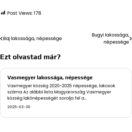
Post Views:
178
Bugyi lakossága,
Bejegyzés
Baj lakossága, népessége
népessége
navigáció
Ezt olvastad már?
Vasmegyer lakossága, népessége
Vasmegyer község 2020-2025 népessége, lakosok
száma Az alábbi lista Magyarország Vasmegyer
község lakónépességét sorolja fel a…
2025-03-30