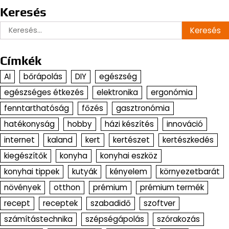
Keresés
Keresés:
Címkék
AI
bőrápolás
DIY
egészség
egészséges étkezés
elektronika
ergonómia
fenntarthatóság
főzés
gasztronómia
hatékonyság
hobby
házi készítés
innováció
internet
kaland
kert
kertészet
kertészkedés
kiegészítők
konyha
konyhai eszköz
konyhai tippek
kutyák
kényelem
környezetbarát
növények
otthon
prémium
prémium termék
recept
receptek
szabadidő
szoftver
számítástechnika
szépségápolás
szórakozás