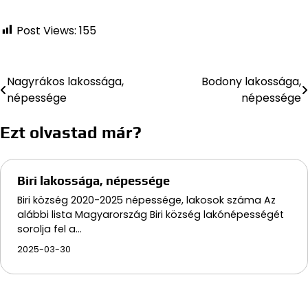
Post Views:
155
Nagyrákos lakossága,
Bodony lakossága,
Bejegyzés
népessége
népessége
navigáció
Ezt olvastad már?
Biri lakossága, népessége
Biri község 2020-2025 népessége, lakosok száma Az
alábbi lista Magyarország Biri község lakónépességét
sorolja fel a…
2025-03-30