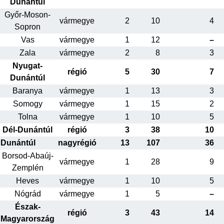
Dunántúl
Győr-Moson-
vármegye
2
10
4
Sopron
Vas
vármegye
1
12
–
Zala
vármegye
2
8
3
Nyugat-
régió
5
30
7
Dunántúl
Baranya
vármegye
1
13
3
Somogy
vármegye
1
15
2
Tolna
vármegye
1
10
5
Dél-Dunántúl
régió
3
38
10
Dunántúl
nagyrégió
13
107
36
Borsod-Abaúj-
vármegye
1
28
9
Zemplén
Heves
vármegye
1
10
5
Nógrád
vármegye
1
5
–
Észak-
régió
3
43
14
Magyarország