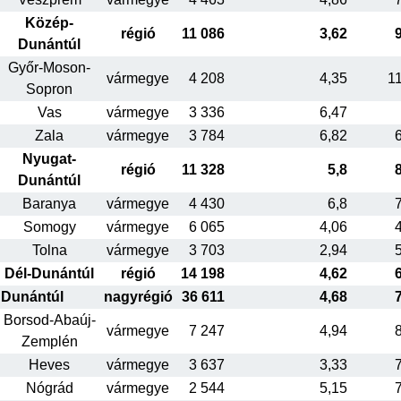
Közép-
régió
11 086
3,62
Dunántúl
Győr-Moson-
vármegye
4 208
4,35
1
Sopron
Vas
vármegye
3 336
6,47
Zala
vármegye
3 784
6,82
Nyugat-
régió
11 328
5,8
Dunántúl
Baranya
vármegye
4 430
6,8
Somogy
vármegye
6 065
4,06
Tolna
vármegye
3 703
2,94
Dél-Dunántúl
régió
14 198
4,62
Dunántúl
nagyrégió
36 611
4,68
Borsod-Abaúj-
vármegye
7 247
4,94
Zemplén
Heves
vármegye
3 637
3,33
Nógrád
vármegye
2 544
5,15