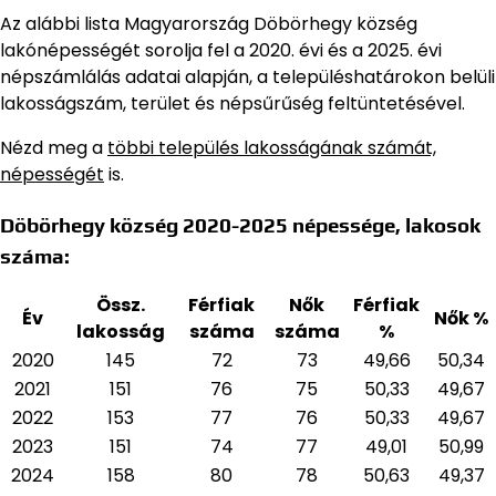
Az alábbi lista Magyarország Döbörhegy község
lakónépességét sorolja fel a 2020. évi és a 2025. évi
népszámlálás adatai alapján,
a településhatárokon belüli
lakosságszám, terület és népsűrűség feltüntetésével.
Nézd meg a
többi település lakosságának számát,
népességét
is.
Döbörhegy község 2020-2025 népessége, lakosok
száma:
Össz.
Férfiak
Nők
Férfiak
Év
Nők %
lakosság
száma
száma
%
2020
145
72
73
49,66
50,34
2021
151
76
75
50,33
49,67
2022
153
77
76
50,33
49,67
2023
151
74
77
49,01
50,99
2024
158
80
78
50,63
49,37