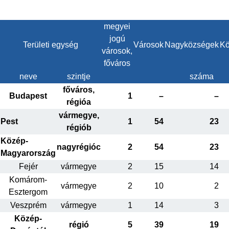
megyei
jogú
Területi egység
Városok
Nagyközségek
Kö
városok,
főváros
neve
szintje
száma
főváros,
Budapest
1
–
–
régióa
vármegye,
Pest
1
54
23
régiób
Közép-
nagyrégióc
2
54
23
Magyarország
Fejér
vármegye
2
15
14
Komárom-
vármegye
2
10
2
Esztergom
Veszprém
vármegye
1
14
3
Közép-
régió
5
39
19