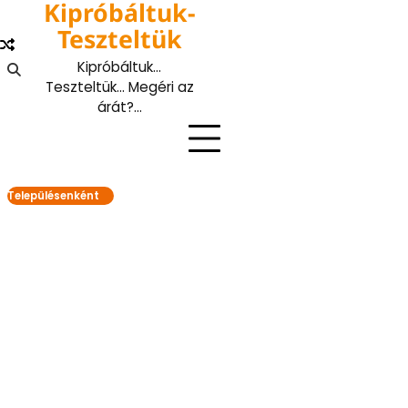
Kipróbáltuk-
Skip
to
Teszteltük
content
Kipróbáltuk…
Teszteltük… Megéri az
árát?…
Településenként