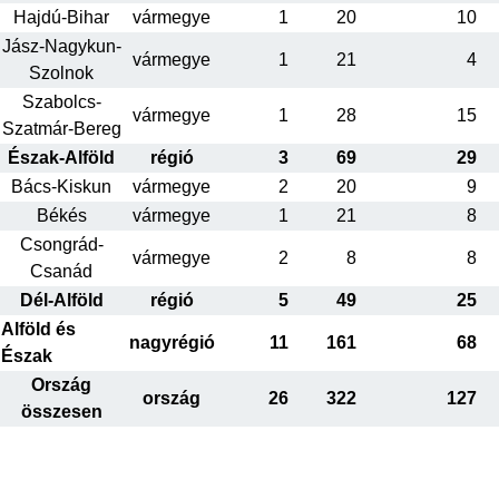
Hajdú-Bihar
vármegye
1
20
10
Jász-Nagykun-
vármegye
1
21
4
Szolnok
Szabolcs-
vármegye
1
28
15
Szatmár-Bereg
Észak-Alföld
régió
3
69
29
Bács-Kiskun
vármegye
2
20
9
Békés
vármegye
1
21
8
Csongrád-
vármegye
2
8
8
Csanád
Dél-Alföld
régió
5
49
25
Alföld és
nagyrégió
11
161
68
Észak
Ország
ország
26
322
127
összesen