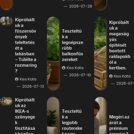
2026-07-28
Kipróbált
Kipróbált
uk a
uk a
fűszernöv
Teszteltü
magaság
ények
k a
yás
teleltetés
legnépsze
építését
ét a
rűbb
bontott
lakásban
balkonfűs
raklapokb
– Túlélte a
zereket
ól a
rozmaring
Kiss Kata
kertben.
?
2026-07-10
Kiss Kata
Kiss Kata
2026-07
2026-07-13
Kipróbált
uk az
IKEA-s
Teszteltü
szőnyege
k a
Megéri az
k
legjobb
árát a
tisztításá
routereke
prémium
t házilag,
t nagy
ágyrács?