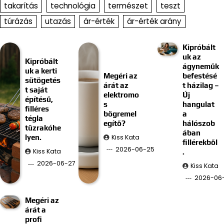
takarítás
technológia
természet
teszt
túrázás
utazás
ár-érték
ár-érték arány
Kipróbált
uk az
Kipróbált
ágyneműk
uk a kerti
Megéri az
befestésé
sütögetés
árát az
t házilag –
t saját
elektromo
Új
építésű,
s
hangulat
filléres
bögremel
a
tégla
egítő?
hálószob
tűzrakóhe
ában
Kiss Kata
lyen.
fillérekből
2026-06-25
Kiss Kata
.
2026-06-27
Kiss Kata
2026-06-
Megéri az
árát a
profi