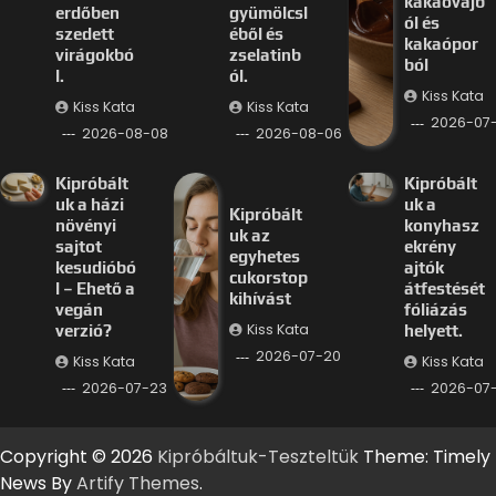
kakaóvajb
erdőben
gyümölcsl
ól és
szedett
éből és
kakaópor
virágokbó
zselatinb
ból
l.
ól.
Kiss Kata
Kiss Kata
Kiss Kata
2026-07
2026-08-08
2026-08-06
Kipróbált
Kipróbált
uk a házi
uk a
Kipróbált
növényi
konyhasz
uk az
sajtot
ekrény
egyhetes
kesudióbó
ajtók
cukorstop
l – Ehető a
átfestését
kihívást
vegán
fóliázás
Kiss Kata
verzió?
helyett.
2026-07-20
Kiss Kata
Kiss Kata
2026-07-23
2026-07-
Copyright © 2026
Kipróbáltuk-Teszteltük
Theme: Timely
News By
Artify Themes
.