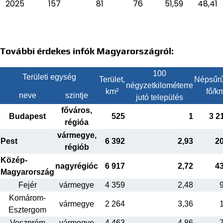
2025
157
81
76
51,59
48,41
További érdekes infók Magyarországról:
100
Területi egység
Terület,
Népsűrű
négyzetkilométerre
km²
fő/k
neve
szintje
jutó település
főváros,
Budapest
525
1
3 2
régióa
vármegye,
Pest
6 392
2,93
2
régiób
Közép-
nagyrégióc
6 917
2,72
4
Magyarország
Fejér
vármegye
4 359
2,48
Komárom-
vármegye
2 264
3,36
Esztergom
Veszprém
vármegye
4 463
4,86