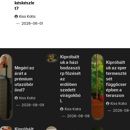
késkészle
t?
Kiss Kata
2026-06-01
Kipróbált
uk a házi
Kipróbált
Megéri az
bodzaszö
uk az eper
árát a
rp főzését
termeszté
prémium
az
sét
utazóbőr
erdőben
függőcser
önd?
szedett
épben a
virágokbó
teraszon
Kiss Kata
l.
Kiss Kata
2026-08-09
Kiss Kata
2026-08
2026-08-08
Kipróbált