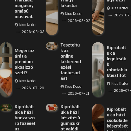
magasny
lakásba
Kiss Kata
omású
Kiss Kata
2026-07
mosóval.
2026-08-02
Kiss Kata
2026-08-03
Teszteltü
Kipróbált
Megéri az
k az
uk a
árát a
online
legolcsób
prémium
lakberend
b
okosizzó
ezési
robotabla
szett?
tanácsad
ktisztítót
ást
Kiss Kata
Kiss Kata
Kiss Kata
2026-07-26
2026-07-
2026-07-21
Kipróbált
Kipróbált
Kipróbált
uk a házi
uk a házi
uk a házi
bodzaszö
készítésű
csokoládé
rp főzését
gumicukr
készítését
az
ot valódi