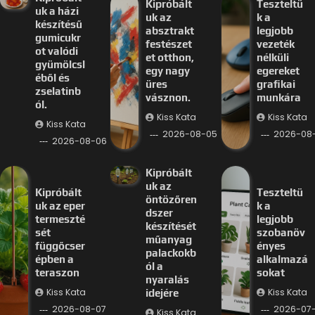
Kipróbált
Teszteltü
uk a házi
uk az
k a
készítésű
absztrakt
legjobb
gumicukr
festészet
vezeték
ot valódi
et otthon,
nélküli
gyümölcsl
egy nagy
egereket
éből és
üres
grafikai
zselatinb
vásznon.
munkára
ól.
Kiss Kata
Kiss Kata
Kiss Kata
2026-08-05
2026-08
2026-08-06
Kipróbált
uk az
Kipróbált
Teszteltü
öntözőren
uk az eper
k a
dszer
termeszté
legjobb
készítését
sét
szobanöv
műanyag
függőcser
ényes
palackokb
épben a
alkalmazá
ól a
teraszon
sokat
nyaralás
Kiss Kata
Kiss Kata
idejére
2026-08-07
2026-07-
Kiss Kata