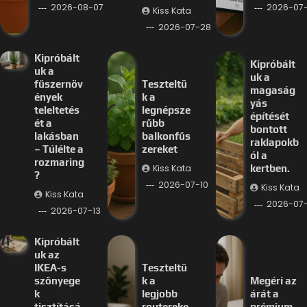
2026-08-07
2026-07-
Kiss Kata
2026-07-28
Kipróbált
Kipróbált
uk a
uk a
fűszernöv
Teszteltü
magaság
ények
k a
yás
teleltetés
legnépsze
építését
ét a
rűbb
bontott
lakásban
balkonfűs
raklapokb
– Túlélte a
zereket
ól a
rozmaring
Kiss Kata
kertben.
?
2026-07-10
Kiss Kata
Kiss Kata
2026-07
2026-07-13
Kipróbált
uk az
IKEA-s
Teszteltü
szőnyege
k a
Megéri az
k
legjobb
árát a
tisztításá
routereke
prémium