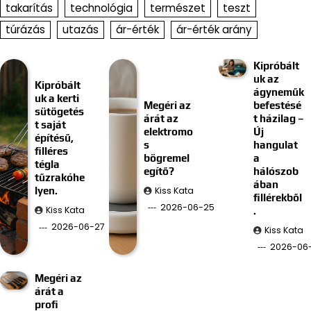
takarítás
technológia
természet
teszt
túrázás
utazás
ár-érték
ár-érték arány
Kipróbált
uk az
Kipróbált
ágyneműk
uk a kerti
Megéri az
befestésé
sütögetés
árát az
t házilag –
t saját
elektromo
Új
építésű,
s
hangulat
filléres
bögremel
a
tégla
egítő?
hálószob
tűzrakóhe
ában
Kiss Kata
lyen.
fillérekből
2026-06-25
Kiss Kata
.
2026-06-27
Kiss Kata
2026-06-
Megéri az
árát a
profi