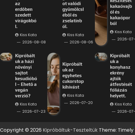
készítését
az
ot valódi
kakaóvajb
erdőben
gyümölcsl
ól és
szedett
éből és
kakaópor
virágokbó
zselatinb
ból
l.
ól.
Kiss Kata
Kiss Kata
Kiss Kata
2026-07
2026-08-08
2026-08-06
Kipróbált
Kipróbált
uk a házi
uk a
Kipróbált
növényi
konyhasz
uk az
sajtot
ekrény
egyhetes
kesudióbó
ajtók
cukorstop
l – Ehető a
átfestését
kihívást
vegán
fóliázás
Kiss Kata
verzió?
helyett.
2026-07-20
Kiss Kata
Kiss Kata
2026-07-23
2026-07-
Copyright © 2026
Kipróbáltuk-Teszteltük
Theme: Timely