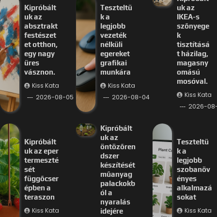
Kipróbált
Teszteltü
uk az
uk az
k a
IKEA-s
absztrakt
legjobb
szőnyege
festészet
vezeték
k
et otthon,
nélküli
tisztításá
egy nagy
egereket
t házilag,
üres
grafikai
magasny
vásznon.
munkára
omású
mosóval.
Kiss Kata
Kiss Kata
Kiss Kata
2026-08-05
2026-08-04
2026-08
Kipróbált
uk az
Kipróbált
Teszteltü
öntözőren
uk az eper
k a
dszer
termeszté
legjobb
készítését
sét
szobanöv
műanyag
függőcser
ényes
palackokb
épben a
alkalmazá
ól a
teraszon
sokat
nyaralás
Kiss Kata
Kiss Kata
idejére