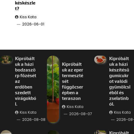
késkészle
t?
Kiss Kata
2026-06-01
Kipróbált
Kipróbált
uk a házi
Kipróbált
uk a házi
bodzaszö
uk az eper
készítésű
rp főzését
termeszté
gumicukr
az
sét
ot valódi
erdőben
függőcser
gyümölcsl
szedett
épben a
éből és
virágokbó
teraszon
zselatinb
l.
ól.
Kiss Kata
Kiss Kata
Kiss Kata
2026-08-07
2026-08-08
2026-08
Kipróbált