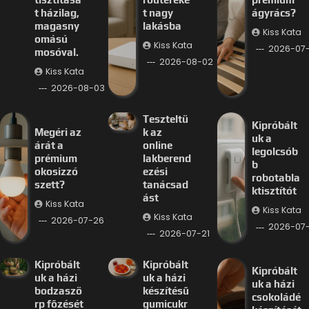
t házilag,
t nagy
ágyrács?
magasny
lakásba
Kiss Kata
omású
Kiss Kata
2026-07
mosóval.
2026-08-02
Kiss Kata
2026-08-03
Teszteltü
Kipróbált
Megéri az
k az
uk a
árát a
online
legolcsób
prémium
lakberend
b
okosizzó
ezési
robotabla
szett?
tanácsad
ktisztítót
ást
Kiss Kata
Kiss Kata
Kiss Kata
2026-07-26
2026-07-
2026-07-21
Kipróbált
Kipróbált
Kipróbált
uk a házi
uk a házi
uk a házi
bodzaszö
készítésű
csokoládé
rp főzését
gumicukr