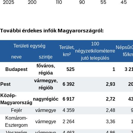
2025
200
110
90
55
45
További érdekes infók Magyarországról:
100
Területi egység
Terület,
Népsűrű
négyzetkilométerre
km²
fő/k
neve
szintje
jutó település
főváros,
Budapest
525
1
3 2
régióa
vármegye,
Pest
6 392
2,93
2
régiób
Közép-
nagyrégióc
6 917
2,72
4
Magyarország
Fejér
vármegye
4 359
2,48
Komárom-
vármegye
2 264
3,36
Esztergom
Veszprém
vármegye
4 463
4,86