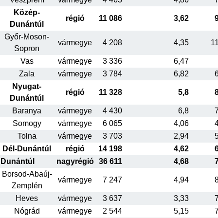
Közép-
régió
11 086
3,62
Dunántúl
Győr-Moson-
vármegye
4 208
4,35
1
Sopron
Vas
vármegye
3 336
6,47
Zala
vármegye
3 784
6,82
Nyugat-
régió
11 328
5,8
Dunántúl
Baranya
vármegye
4 430
6,8
Somogy
vármegye
6 065
4,06
Tolna
vármegye
3 703
2,94
Dél-Dunántúl
régió
14 198
4,62
Dunántúl
nagyrégió
36 611
4,68
Borsod-Abaúj-
vármegye
7 247
4,94
Zemplén
Heves
vármegye
3 637
3,33
Nógrád
vármegye
2 544
5,15