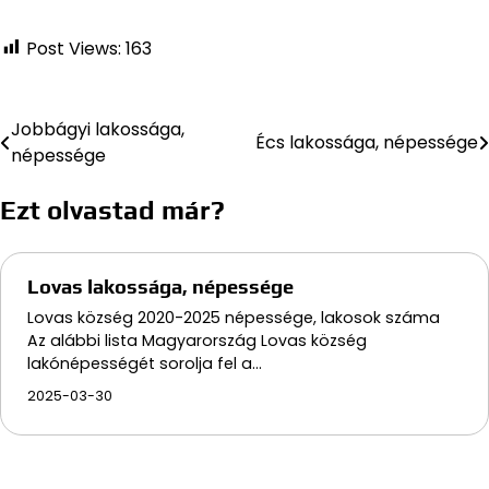
Post Views:
163
Jobbágyi lakossága,
Bejegyzés
Écs lakossága, népessége
népessége
navigáció
Ezt olvastad már?
Lovas lakossága, népessége
Lovas község 2020-2025 népessége, lakosok száma
Az alábbi lista Magyarország Lovas község
lakónépességét sorolja fel a…
2025-03-30