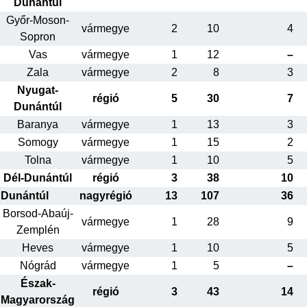
Dunántúl
Győr-Moson-
vármegye
2
10
4
Sopron
Vas
vármegye
1
12
–
Zala
vármegye
2
8
3
Nyugat-
régió
5
30
7
Dunántúl
Baranya
vármegye
1
13
3
Somogy
vármegye
1
15
2
Tolna
vármegye
1
10
5
Dél-Dunántúl
régió
3
38
10
Dunántúl
nagyrégió
13
107
36
Borsod-Abaúj-
vármegye
1
28
9
Zemplén
Heves
vármegye
1
10
5
Nógrád
vármegye
1
5
–
Észak-
régió
3
43
14
Magyarország