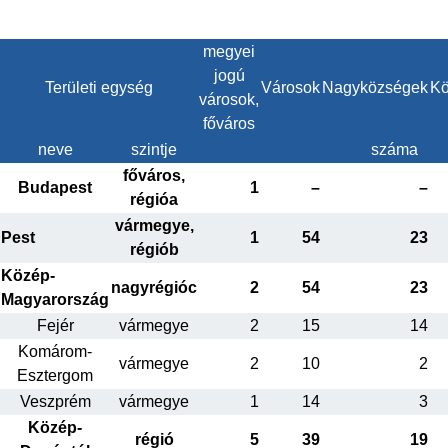
megyei
jogú
Területi egység
Városok
Nagyközségek
Kö
városok,
főváros
neve
szintje
száma
főváros,
Budapest
1
–
–
régióa
vármegye,
Pest
1
54
23
régiób
Közép-
nagyrégióc
2
54
23
Magyarország
Fejér
vármegye
2
15
14
Komárom-
vármegye
2
10
2
Esztergom
Veszprém
vármegye
1
14
3
Közép-
régió
5
39
19