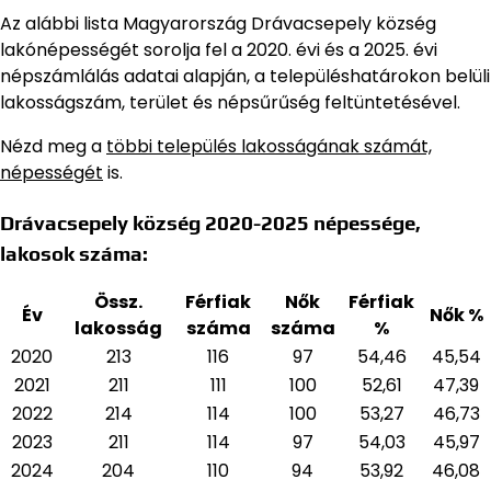
Az alábbi lista Magyarország Drávacsepely község
lakónépességét sorolja fel a 2020. évi és a 2025. évi
népszámlálás adatai alapján,
a településhatárokon belüli
lakosságszám, terület és népsűrűség feltüntetésével.
Nézd meg a
többi település lakosságának számát,
népességét
is.
Drávacsepely község 2020-2025 népessége,
lakosok száma:
Össz.
Férfiak
Nők
Férfiak
Év
Nők %
lakosság
száma
száma
%
2020
213
116
97
54,46
45,54
2021
211
111
100
52,61
47,39
2022
214
114
100
53,27
46,73
2023
211
114
97
54,03
45,97
2024
204
110
94
53,92
46,08