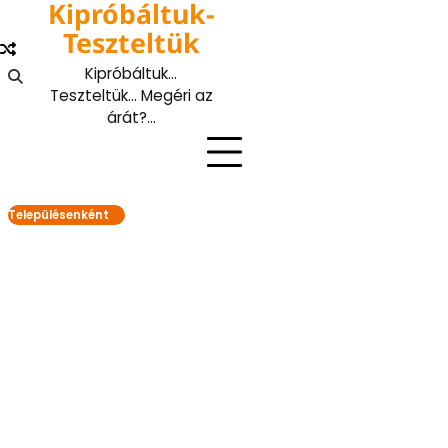
Kipróbáltuk-
Skip
to
Teszteltük
content
Kipróbáltuk…
Teszteltük… Megéri az
árát?…
Településenként