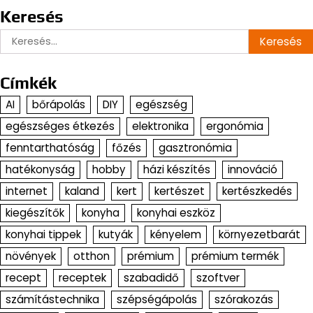
Keresés
Keresés:
Címkék
AI
bőrápolás
DIY
egészség
egészséges étkezés
elektronika
ergonómia
fenntarthatóság
főzés
gasztronómia
hatékonyság
hobby
házi készítés
innováció
internet
kaland
kert
kertészet
kertészkedés
kiegészítők
konyha
konyhai eszköz
konyhai tippek
kutyák
kényelem
környezetbarát
növények
otthon
prémium
prémium termék
recept
receptek
szabadidő
szoftver
számítástechnika
szépségápolás
szórakozás