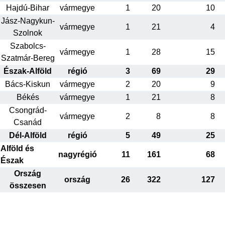
Hajdú-Bihar
vármegye
1
20
10
Jász-Nagykun-
vármegye
1
21
4
Szolnok
Szabolcs-
vármegye
1
28
15
Szatmár-Bereg
Észak-Alföld
régió
3
69
29
Bács-Kiskun
vármegye
2
20
9
Békés
vármegye
1
21
8
Csongrád-
vármegye
2
8
8
Csanád
Dél-Alföld
régió
5
49
25
Alföld és
nagyrégió
11
161
68
Észak
Ország
ország
26
322
127
összesen