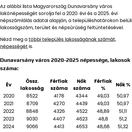
Az alábbi lista Magyarország Dunavarsány város
lakónépességét sorolja fel a 2020. évi és a 2025. évi
népszámlálás adatai alapján,
a településhatárokon belüli
lakosságszám, terület és népsűrűség feltüntetésével.
Nézd meg a
többi település lakosságának számát,
népességét
is.
Dunavarsány város 2020-2025 népessége, lakosok
száma:
Össz.
Férfiak
Nők
Férfiak
Év
Nők %
lakosság
száma
száma
%
2020
8522
4178
4344
49,03
50,97
2021
8709
4270
4439
49,03
50,97
2022
8848
4326
4522
48,89
51,11
2023
9030
4407
4623
48,8
51,2
2024
9066
4413
4653
48,68
51,32