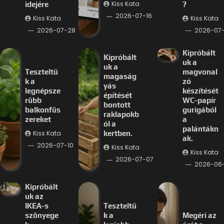
Kiss Kata
idejére
?
2026-07-16
Kiss Kata
Kiss Kata
2026-07-28
2026-07-
Kipróbált
Kipróbált
uk a
uk a
Teszteltü
magvonal
magaság
k a
zó
yás
legnépsze
készítését
építését
rűbb
WC-papír
bontott
balkonfűs
gurigából
raklapokb
zereket
a
ól a
palántákn
Kiss Kata
kertben.
ak.
2026-07-10
Kiss Kata
Kiss Kata
2026-07-07
2026-06
Kipróbált
uk az
IKEA-s
Teszteltü
szőnyege
k a
Megéri az