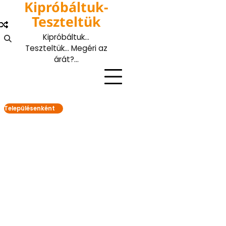
Kipróbáltuk-
Skip
to
Teszteltük
content
Kipróbáltuk…
Teszteltük… Megéri az
árát?…
Településenként