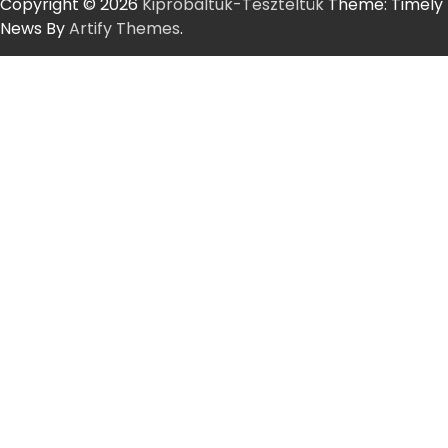
Copyright © 2026
Kipróbáltuk-Teszteltük
Theme: Timely
News By
Artify Themes
.