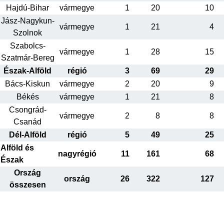
Hajdú-Bihar
vármegye
1
20
10
Jász-Nagykun-
vármegye
1
21
4
Szolnok
Szabolcs-
vármegye
1
28
15
Szatmár-Bereg
Észak-Alföld
régió
3
69
29
Bács-Kiskun
vármegye
2
20
9
Békés
vármegye
1
21
8
Csongrád-
vármegye
2
8
8
Csanád
Dél-Alföld
régió
5
49
25
Alföld és
nagyrégió
11
161
68
Észak
Ország
ország
26
322
127
összesen