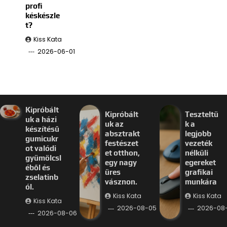
profi
késkészle
t?
Kiss Kata
2026-06-01
Kipróbált
Kipróbált
Teszteltü
uk a házi
uk az
k a
készítésű
absztrakt
legjobb
gumicukr
festészet
vezeték
ot valódi
et otthon,
nélküli
gyümölcsl
egy nagy
egereket
éből és
üres
grafikai
zselatinb
vásznon.
munkára
ól.
Kiss Kata
Kiss Kata
Kiss Kata
2026-08-05
2026-08
2026-08-06