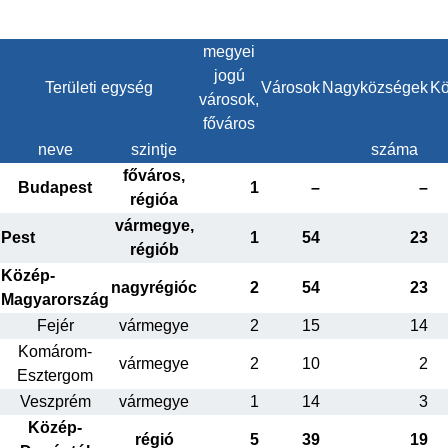
megyei
jogú
Területi egység
Városok
Nagyközségek
Kö
városok,
főváros
neve
szintje
száma
főváros,
Budapest
1
–
–
régióa
vármegye,
Pest
1
54
23
régiób
Közép-
nagyrégióc
2
54
23
Magyarország
Fejér
vármegye
2
15
14
Komárom-
vármegye
2
10
2
Esztergom
Veszprém
vármegye
1
14
3
Közép-
régió
5
39
19