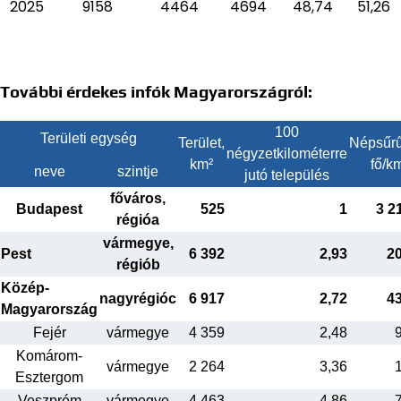
2025
9158
4464
4694
48,74
51,26
További érdekes infók Magyarországról:
100
Területi egység
Terület,
Népsűrű
négyzetkilométerre
km²
fő/k
neve
szintje
jutó település
főváros,
Budapest
525
1
3 2
régióa
vármegye,
Pest
6 392
2,93
2
régiób
Közép-
nagyrégióc
6 917
2,72
4
Magyarország
Fejér
vármegye
4 359
2,48
Komárom-
vármegye
2 264
3,36
Esztergom
Veszprém
vármegye
4 463
4,86