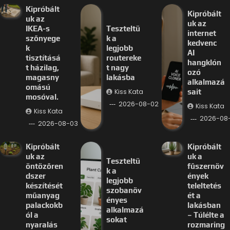
Kipróbált
Kipróbált
uk az
uk az
IKEA-s
Teszteltü
internet
szőnyege
k a
kedvenc
k
legjobb
AI
tisztításá
routereke
hangklón
t házilag,
t nagy
ozó
magasny
lakásba
alkalmazá
omású
Kiss Kata
sait
mosóval.
2026-08-02
Kiss Kata
Kiss Kata
2026-08-
2026-08-03
Kipróbált
Kipróbált
uk az
uk a
Teszteltü
öntözőren
fűszernöv
k a
dszer
ények
legjobb
készítését
teleltetés
szobanöv
műanyag
ét a
ényes
palackokb
lakásban
alkalmazá
ól a
– Túlélte a
sokat
nyaralás
rozmaring