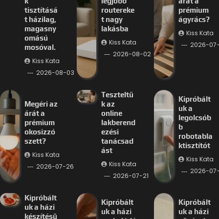
k
legjobb
árát a
tisztításá
routereke
prémium
t házilag,
t nagy
ágyrács?
magasny
lakásba
Kiss Kata
omású
Kiss Kata
2026-07
mosóval.
2026-08-02
Kiss Kata
2026-08-03
Teszteltü
Kipróbált
Megéri az
k az
uk a
árát a
online
legolcsób
prémium
lakberend
b
okosizzó
ezési
robotabla
szett?
tanácsad
ktisztítót
ást
Kiss Kata
Kiss Kata
Kiss Kata
2026-07-26
2026-07-
2026-07-21
Kipróbált
Kipróbált
Kipróbált
uk a házi
uk a házi
uk a házi
készítésű