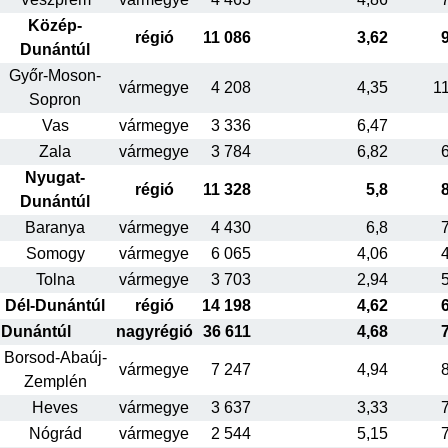
Közép-
régió
11 086
3,62
Dunántúl
Győr-Moson-
vármegye
4 208
4,35
1
Sopron
Vas
vármegye
3 336
6,47
Zala
vármegye
3 784
6,82
Nyugat-
régió
11 328
5,8
Dunántúl
Baranya
vármegye
4 430
6,8
Somogy
vármegye
6 065
4,06
Tolna
vármegye
3 703
2,94
Dél-Dunántúl
régió
14 198
4,62
Dunántúl
nagyrégió
36 611
4,68
Borsod-Abaúj-
vármegye
7 247
4,94
Zemplén
Heves
vármegye
3 637
3,33
Nógrád
vármegye
2 544
5,15