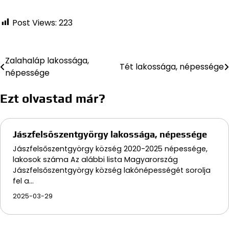
Post Views:
223
Zalahaláp lakossága,
Bejegyzés
Tét lakossága, népessége
népessége
navigáció
Ezt olvastad már?
Jászfelsőszentgyörgy lakossága, népessége
Jászfelsőszentgyörgy község 2020-2025 népessége,
lakosok száma Az alábbi lista Magyarország
Jászfelsőszentgyörgy község lakónépességét sorolja
fel a…
2025-03-29