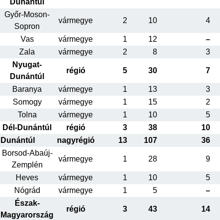
Dunántúl
Győr-Moson-
vármegye
2
10
4
Sopron
Vas
vármegye
1
12
–
Zala
vármegye
2
8
3
Nyugat-
régió
5
30
7
Dunántúl
Baranya
vármegye
1
13
3
Somogy
vármegye
1
15
2
Tolna
vármegye
1
10
5
Dél-Dunántúl
régió
3
38
10
Dunántúl
nagyrégió
13
107
36
Borsod-Abaúj-
vármegye
1
28
9
Zemplén
Heves
vármegye
1
10
5
Nógrád
vármegye
1
5
–
Észak-
régió
3
43
14
Magyarország