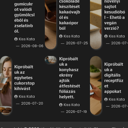
csokoládé
növényi
gumicukr
készítését
sajtot
ot valódi
kakaóvajb
kesudióbó
gyümölcsl
ól és
l – Ehető a
éből és
kakaópor
vegán
zselatinb
ból
verzió?
ól.
Kiss Kata
Kiss Kata
Kiss Kata
2026-07-25
2026-07
2026-08-06
Kipróbált
uk a
Kipróbált
Kipróbált
konyhasz
uk a
uk az
ekrény
digitális
egyhetes
ajtók
receptfüz
cukorstop
átfestését
et
kihívást
fóliázás
appokat
Kiss Kata
helyett.
Kiss Kata
2026-07-20
Kiss Kata
2026-07-
2026-07-19