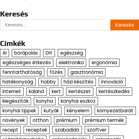
Keresés
Keresés:
Címkék
AI
bőrápolás
DIY
egészség
egészséges étkezés
elektronika
ergonómia
fenntarthatóság
főzés
gasztronómia
hatékonyság
hobby
házi készítés
innováció
internet
kaland
kert
kertészet
kertészkedés
kiegészítők
konyha
konyhai eszköz
konyhai tippek
kutyák
kényelem
környezetbarát
növények
otthon
prémium
prémium termék
recept
receptek
szabadidő
szoftver