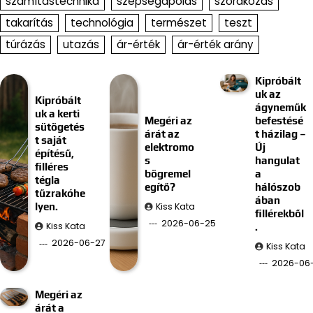
számítástechnika
szépségápolás
szórakozás
takarítás
technológia
természet
teszt
túrázás
utazás
ár-érték
ár-érték arány
Kipróbált
uk az
Kipróbált
ágyneműk
uk a kerti
Megéri az
befestésé
sütögetés
árát az
t házilag –
t saját
elektromo
Új
építésű,
s
hangulat
filléres
bögremel
a
tégla
egítő?
hálószob
tűzrakóhe
ában
Kiss Kata
lyen.
fillérekből
2026-06-25
Kiss Kata
.
2026-06-27
Kiss Kata
2026-06-
Megéri az
árát a