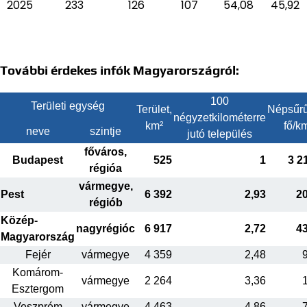
2025
233
126
107
54,08
45,92
További érdekes infók Magyarországról:
100
Területi egység
Terület,
Népsűrű
négyzetkilométerre
km²
fő/k
neve
szintje
jutó település
főváros,
Budapest
525
1
3 2
régióa
vármegye,
Pest
6 392
2,93
2
régiób
Közép-
nagyrégióc
6 917
2,72
4
Magyarország
Fejér
vármegye
4 359
2,48
Komárom-
vármegye
2 264
3,36
Esztergom
Veszprém
vármegye
4 463
4,86