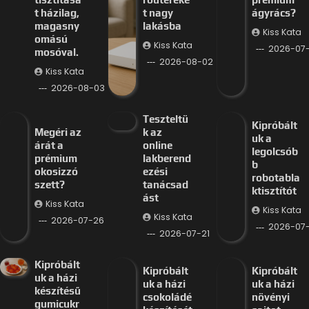
t házilag,
t nagy
ágyrács?
magasny
lakásba
Kiss Kata
omású
Kiss Kata
2026-07
mosóval.
2026-08-02
Kiss Kata
2026-08-03
Teszteltü
Kipróbált
Megéri az
k az
uk a
árát a
online
legolcsób
prémium
lakberend
b
okosizzó
ezési
robotabla
szett?
tanácsad
ktisztítót
ást
Kiss Kata
Kiss Kata
Kiss Kata
2026-07-26
2026-07-
2026-07-21
Kipróbált
Kipróbált
Kipróbált
uk a házi
uk a házi
uk a házi
készítésű
csokoládé
növényi
gumicukr