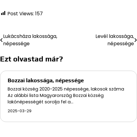
Post Views:
157
Lukácsháza lakossága,
Levél lakossága,
Bejegyzés
népessége
népessége
navigáció
Ezt olvastad már?
Bozzai lakossága, népessége
Bozzai község 2020-2025 népessége, lakosok száma
Az alábbi lista Magyarország Bozzai község
lakónépességét sorolja fel a…
2025-03-29