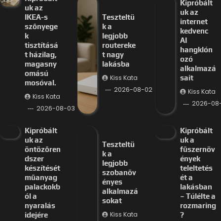
Kipróbált
uk az
uk az
IKEA-s
Teszteltü
internet
szőnyege
k a
kedvenc
k
legjobb
AI
tisztításá
routereke
hangklón
t házilag,
t nagy
ozó
magasny
lakásba
alkalmazá
omású
Kiss Kata
sait
mosóval.
2026-08-02
Kiss Kata
Kiss Kata
2026-08-
2026-08-03
Kipróbált
Kipróbált
uk az
uk a
Teszteltü
öntözőren
fűszernöv
k a
dszer
ények
legjobb
készítését
teleltetés
szobanöv
műanyag
ét a
ényes
palackokb
lakásban
alkalmazá
ól a
– Túlélte a
sokat
nyaralás
rozmaring
Kiss Kata
idejére
?