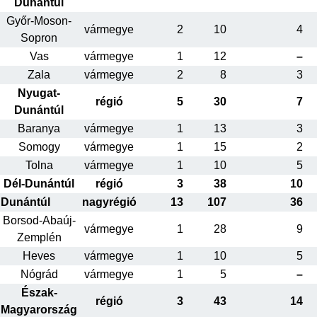
Dunántúl
Győr-Moson-
vármegye
2
10
4
Sopron
Vas
vármegye
1
12
–
Zala
vármegye
2
8
3
Nyugat-
régió
5
30
7
Dunántúl
Baranya
vármegye
1
13
3
Somogy
vármegye
1
15
2
Tolna
vármegye
1
10
5
Dél-Dunántúl
régió
3
38
10
Dunántúl
nagyrégió
13
107
36
Borsod-Abaúj-
vármegye
1
28
9
Zemplén
Heves
vármegye
1
10
5
Nógrád
vármegye
1
5
–
Észak-
régió
3
43
14
Magyarország