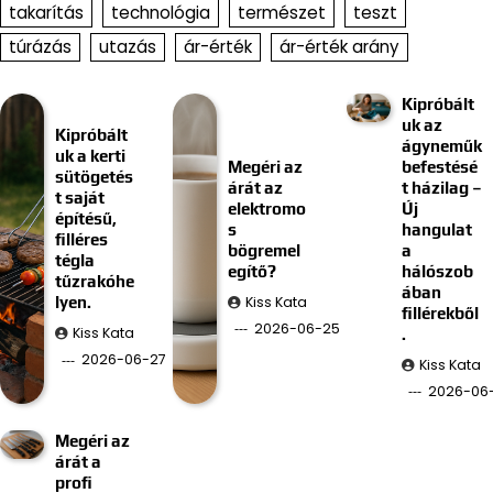
takarítás
technológia
természet
teszt
túrázás
utazás
ár-érték
ár-érték arány
Kipróbált
uk az
Kipróbált
ágyneműk
uk a kerti
Megéri az
befestésé
sütögetés
árát az
t házilag –
t saját
elektromo
Új
építésű,
s
hangulat
filléres
bögremel
a
tégla
egítő?
hálószob
tűzrakóhe
ában
Kiss Kata
lyen.
fillérekből
2026-06-25
Kiss Kata
.
2026-06-27
Kiss Kata
2026-06-
Megéri az
árát a
profi