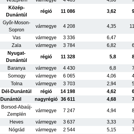
Közép-
régió
11 086
3,62
Dunántúl
Győr-Moson-
vármegye
4 208
4,35
1
Sopron
Vas
vármegye
3 336
6,47
Zala
vármegye
3 784
6,82
Nyugat-
régió
11 328
5,8
Dunántúl
Baranya
vármegye
4 430
6,8
Somogy
vármegye
6 065
4,06
Tolna
vármegye
3 703
2,94
Dél-Dunántúl
régió
14 198
4,62
Dunántúl
nagyrégió
36 611
4,68
Borsod-Abaúj-
vármegye
7 247
4,94
Zemplén
Heves
vármegye
3 637
3,33
Nógrád
vármegye
2 544
5,15