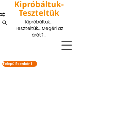
Kipróbáltuk-
Skip
to
Teszteltük
content
Kipróbáltuk…
Teszteltük… Megéri az
árát?…
Településenként