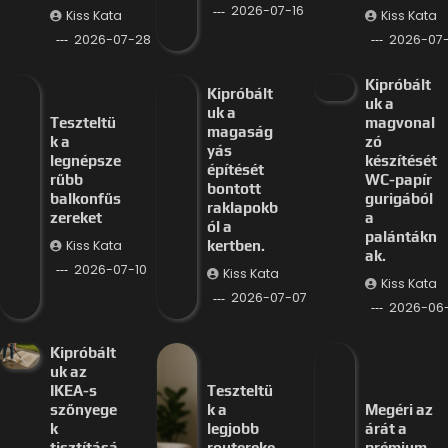
2026-07-16
Kiss Kata
Kiss Kata
2026-07-28
2026-07-
Kipróbált
Kipróbált
uk a
uk a
Teszteltü
magvonal
magaság
k a
zó
yás
legnépsze
készítését
építését
rűbb
WC-papír
bontott
balkonfűs
gurigából
raklapokb
zereket
a
ól a
palántákn
Kiss Kata
kertben.
ak.
2026-07-10
Kiss Kata
Kiss Kata
2026-07-07
2026-06
Kipróbált
uk az
IKEA-s
Teszteltü
szőnyege
k a
Megéri az
k
legjobb
árát a
tisztításá
routereke
prémium