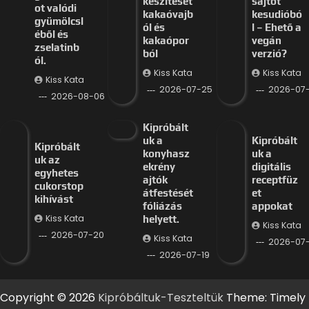
készítését
sajtot
ot valódi
kakaóvajb
kesudióbó
gyümölcsl
ól és
l – Ehető a
éből és
kakaópor
vegán
zselatinb
ból
verzió?
ól.
Kiss Kata
Kiss Kata
Kiss Kata
2026-07-25
2026-07
2026-08-06
Kipróbált
uk a
Kipróbált
Kipróbált
konyhasz
uk a
uk az
ekrény
digitális
egyhetes
ajtók
receptfüz
cukorstop
átfestését
et
kihívást
fóliázás
appokat
Kiss Kata
helyett.
Kiss Kata
2026-07-20
Kiss Kata
2026-07-
2026-07-19
Copyright © 2026
Kipróbáltuk-Teszteltük
Theme: Timely