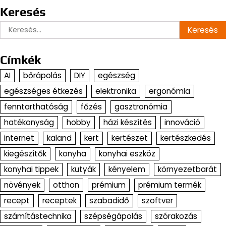
Keresés
Keresés:
Címkék
AI
bőrápolás
DIY
egészség
egészséges étkezés
elektronika
ergonómia
fenntarthatóság
főzés
gasztronómia
hatékonyság
hobby
házi készítés
innováció
internet
kaland
kert
kertészet
kertészkedés
kiegészítők
konyha
konyhai eszköz
konyhai tippek
kutyák
kényelem
környezetbarát
növények
otthon
prémium
prémium termék
recept
receptek
szabadidő
szoftver
számítástechnika
szépségápolás
szórakozás