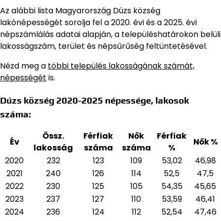
Az alábbi lista Magyarország Dúzs község
lakónépességét sorolja fel a 2020. évi és a 2025. évi
népszámlálás adatai alapján,
a településhatárokon belüli
lakosságszám, terület és népsűrűség feltüntetésével.
Nézd meg a
többi település lakosságának számát,
népességét
is.
Dúzs község 2020-2025 népessége, lakosok
száma:
Össz.
Férfiak
Nők
Férfiak
Év
Nők %
lakosság
száma
száma
%
2020
232
123
109
53,02
46,98
2021
240
126
114
52,5
47,5
2022
230
125
105
54,35
45,65
2023
237
127
110
53,59
46,41
2024
236
124
112
52,54
47,46