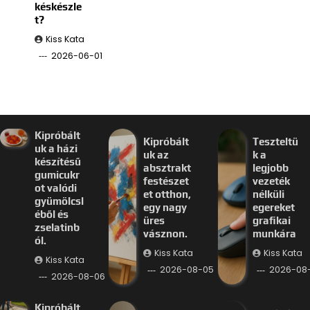
késkészle
t?
Kiss Kata
2026-06-01
Kipróbált
Kipróbált
Teszteltü
uk a házi
uk az
k a
készítésű
absztrakt
legjobb
gumicukr
festészet
vezeték
ot valódi
et otthon,
nélküli
gyümölcsl
egy nagy
egereket
éből és
üres
grafikai
zselatinb
vásznon.
munkára
ól.
Kiss Kata
Kiss Kata
Kiss Kata
2026-08-05
2026-08
2026-08-06
Kipróbált