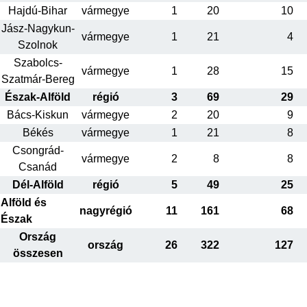
Hajdú-Bihar
vármegye
1
20
10
Jász-Nagykun-
vármegye
1
21
4
Szolnok
Szabolcs-
vármegye
1
28
15
Szatmár-Bereg
Észak-Alföld
régió
3
69
29
Bács-Kiskun
vármegye
2
20
9
Békés
vármegye
1
21
8
Csongrád-
vármegye
2
8
8
Csanád
Dél-Alföld
régió
5
49
25
Alföld és
nagyrégió
11
161
68
Észak
Ország
ország
26
322
127
összesen