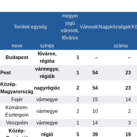
megyei
jogú
Területi egység
Városok
Nagyközségek
Kö
városok,
főváros
neve
szintje
száma
főváros,
Budapest
1
–
–
régióa
vármegye,
Pest
1
54
23
régiób
Közép-
nagyrégióc
2
54
23
Magyarország
Fejér
vármegye
2
15
14
Komárom-
vármegye
2
10
2
Esztergom
Veszprém
vármegye
1
14
3
Közép-
régió
5
39
19