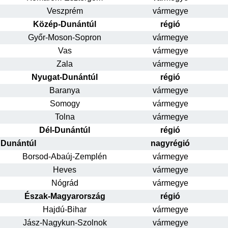
Veszprém
vármegye
Közép-Dunántúl
régió
Győr-Moson-Sopron
vármegye
Vas
vármegye
Zala
vármegye
Nyugat-Dunántúl
régió
Baranya
vármegye
Somogy
vármegye
Tolna
vármegye
Dél-Dunántúl
régió
Dunántúl
nagyrégió
Borsod-Abaúj-Zemplén
vármegye
Heves
vármegye
Nógrád
vármegye
Észak-Magyarország
régió
Hajdú-Bihar
vármegye
Jász-Nagykun-Szolnok
vármegye