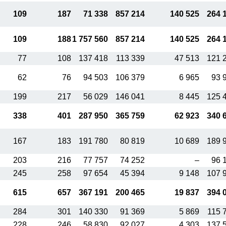
109
187
71 338
857 214
140 525
264 
109
188
1 757 560
857 214
140 525
264 
77
108
137 418
113 339
47 513
121 
62
76
94 503
106 379
6 965
93 
199
217
56 029
146 041
8 445
125 
338
401
287 950
365 759
62 923
340 
167
183
191 780
80 819
10 689
189 
203
216
77 757
74 252
–
96 
245
258
97 654
45 394
9 148
107 
615
657
367 191
200 465
19 837
394 
284
301
140 330
91 369
5 869
115 
228
246
58 830
92 027
4 303
137 