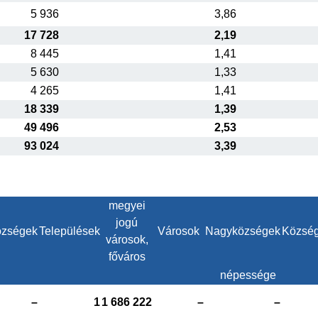
5 936
3,86
17 728
2,19
8 445
1,41
5 630
1,33
4 265
1,41
18 339
1,39
49 496
2,53
93 024
3,39
megyei
jogú
zségek
Települések
Városok
Nagyközségek
Közsé
városok,
főváros
népessége
–
1
1 686 222
–
–