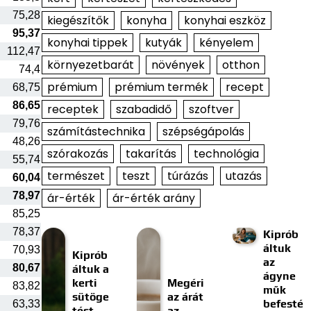
75,28
kiegészítők
konyha
konyhai eszköz
95,37
konyhai tippek
kutyák
kényelem
112,47
környezetbarát
növények
otthon
74,4
prémium
prémium termék
recept
68,75
86,65
receptek
szabadidő
szoftver
79,76
számítástechnika
szépségápolás
48,26
szórakozás
takarítás
technológia
55,74
természet
teszt
túrázás
utazás
60,04
78,97
ár-érték
ár-érték arány
85,25
78,37
Kiprób
áltuk
70,93
Kiprób
az
80,67
áltuk a
ágyne
kerti
Megéri
83,82
műk
sütöge
az árát
befesté
63,33
tést
az