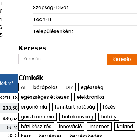
1
Szépség-Divat
96
Tech-IT
4
6
Településenként
95
Keresés
Keresés:
Címkék
fő/km²
AI
bőrápolás
DIY
egészség
egészséges étkezés
elektronika
3 211,18
ergonómia
fenntarthatóság
főzés
208,58
gasztronómia
hatékonyság
hobby
436,52
házi készítés
innováció
internet
kaland
96,24
kert
kertészet
kertészkedés
133,3