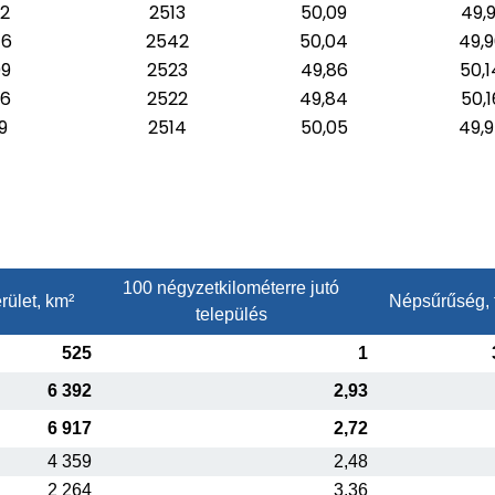
2
2513
50,09
49,9
46
2542
50,04
49,
9
2523
49,86
50,1
06
2522
49,84
50,1
9
2514
50,05
49,
100 négyzetkilométerre jutó
rület, km²
Népsűrűség, 
település
525
1
6 392
2,93
6 917
2,72
4 359
2,48
2 264
3,36