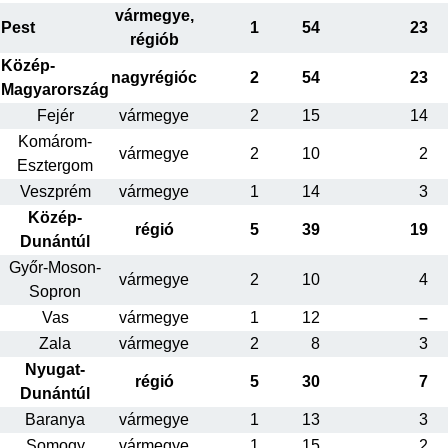
vármegye,
Pest
1
54
23
régiób
Közép-
nagyrégióc
2
54
23
Magyarország
Fejér
vármegye
2
15
14
Komárom-
vármegye
2
10
2
Esztergom
Veszprém
vármegye
1
14
3
Közép-
régió
5
39
19
Dunántúl
Győr-Moson-
vármegye
2
10
4
Sopron
Vas
vármegye
1
12
–
Zala
vármegye
2
8
3
Nyugat-
régió
5
30
7
Dunántúl
Baranya
vármegye
1
13
3
Somogy
vármegye
1
15
2