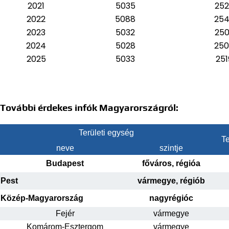
2021
5035
252
2022
5088
25
2023
5032
250
2024
5028
25
2025
5033
251
További érdekes infók Magyarországról:
Területi egység
Te
neve
szintje
Budapest
főváros, régióa
Pest
vármegye, régiób
Közép-Magyarország
nagyrégióc
Fejér
vármegye
Komárom-Esztergom
vármegye