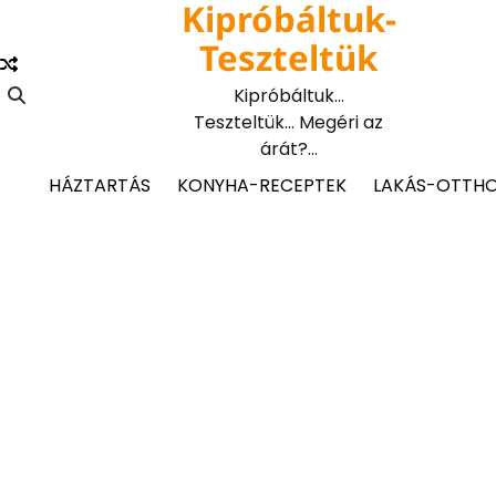
Kipróbáltuk-
Skip
to
Teszteltük
content
Kipróbáltuk…
Teszteltük… Megéri az
árát?…
HÁZTARTÁS
KONYHA-RECEPTEK
LAKÁS-OTTH