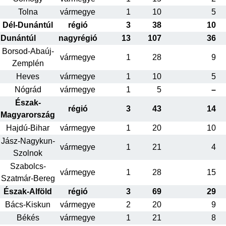
Tolna
vármegye
1
10
5
Dél-Dunántúl
régió
3
38
10
Dunántúl
nagyrégió
13
107
36
Borsod-Abaúj-
vármegye
1
28
9
Zemplén
Heves
vármegye
1
10
5
Nógrád
vármegye
1
5
–
Észak-
régió
3
43
14
Magyarország
Hajdú-Bihar
vármegye
1
20
10
Jász-Nagykun-
vármegye
1
21
4
Szolnok
Szabolcs-
vármegye
1
28
15
Szatmár-Bereg
Észak-Alföld
régió
3
69
29
Bács-Kiskun
vármegye
2
20
9
Békés
vármegye
1
21
8