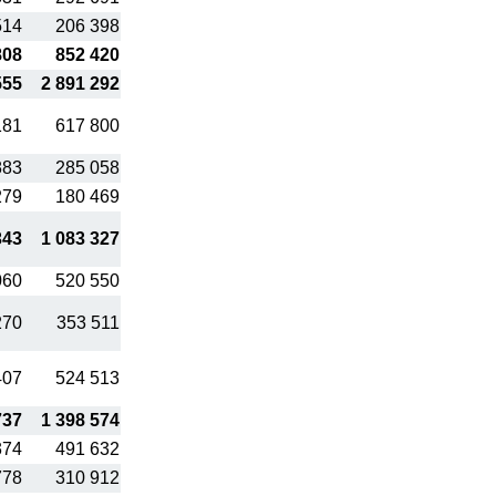
514
206 398
808
852 420
555
2 891 292
181
617 800
883
285 058
279
180 469
343
1 083 327
060
520 550
270
353 511
407
524 513
737
1 398 574
374
491 632
778
310 912