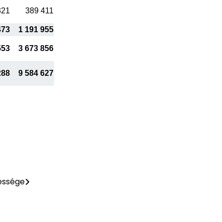
321
389 411
473
1 191 955
553
3 673 856
288
9 584 627
essége