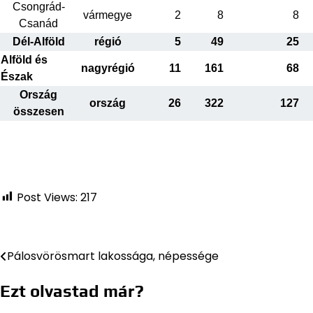
Csongrád-
vármegye
2
8
8
Csanád
Dél-Alföld
régió
5
49
25
Alföld és
nagyrégió
11
161
68
Észak
Ország
ország
26
322
127
összesen
Post Views:
217
Pálosvörösmart lakossága, népessége
Bejegyzés
navigáció
Ezt olvastad már?