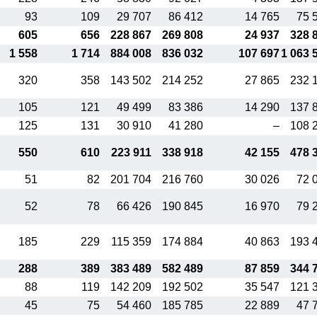
93
109
29 707
86 412
14 765
75 
605
656
228 867
269 808
24 937
328 
1 558
1 714
884 008
836 032
107 697
1 063 
320
358
143 502
214 252
27 865
232 
105
121
49 499
83 386
14 290
137 
125
131
30 910
41 280
–
108 
550
610
223 911
338 918
42 155
478 
51
82
201 704
216 760
30 026
72 
52
78
66 426
190 845
16 970
79 
185
229
115 359
174 884
40 863
193 
288
389
383 489
582 489
87 859
344 
88
119
142 209
192 502
35 547
121 
45
75
54 460
185 785
22 889
47 