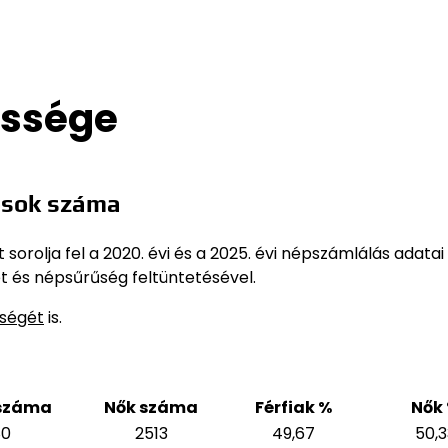
essége
osok száma
orolja fel a 2020. évi és a 2025. évi népszámlálás adatai
t és népsűrűség feltüntetésével.
sségét
is.
 száma
Nők száma
Férfiak %
Nők
80
2513
49,67
50,3