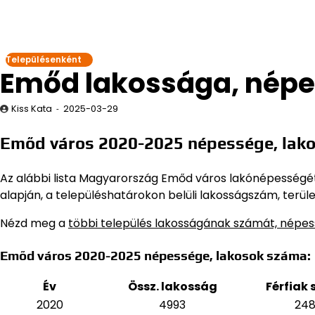
Településenként
Emőd lakossága, nép
Kiss Kata
2025-03-29
Emőd város 2020-2025 népessége, lak
Az alábbi lista Magyarország Emőd város lakónépességét s
alapján,
a településhatárokon belüli lakosságszám, terüle
Nézd meg a
többi település lakosságának számát, népe
Emőd város 2020-2025 népessége, lakosok száma:
Év
Össz. lakosság
Férfiak
2020
4993
24