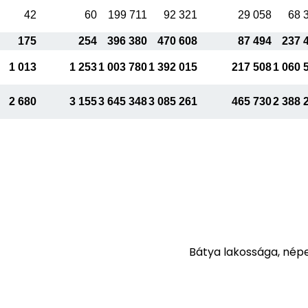
42
60
199 711
92 321
29 058
68 
175
254
396 380
470 608
87 494
237 
1 013
1 253
1 003 780
1 392 015
217 508
1 060 
2 680
3 155
3 645 348
3 085 261
465 730
2 388 
Bátya lakossága, nép