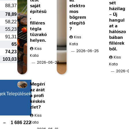
sét
saját
elektro
88,37
házilag
építésű
mos
– Új
78,89
,
bögrem
hangul
58,22
filléres
elegítő
at a
tégla
?
55,23
hálószo
tűzrakó
91,31
Kiss
bában
helyen.
fillérek
Kata
65
Kiss
ből.
2026-06-25
74,23
Kata
Kiss
103,03
2026-06-27
Kata
2026-0
Megéri
az árát
gek
Települések
a profi
késkés
zlet?
Kiss
Kata
–
1 686 222