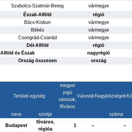
Szabolcs-Szatmár-Bereg
vármegye
Észak-Alföld
régió
Bács-Kiskun
vármegye
Békés
vármegye
Csongrád-Csanád
vármegye
Dél-Alföld
régió
Alföld és Észak
nagyrégió
Ország összesen
ország
megyei
jogú
Területi egység
Városok
Nagyközségek
Kö
városok,
főváros
neve
szintje
száma
főváros,
Budapest
1
–
–
régióa