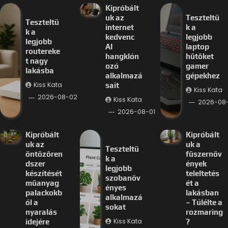
Kipróbált
uk az
Teszteltü
Teszteltü
internet
k a
k a
kedvenc
legjobb
legjobb
AI
laptop
routereke
hangklón
hűtőket
t nagy
ozó
gamer
lakásba
alkalmazá
gépekhez
Kiss Kata
sait
Kiss Kata
2026-08-02
Kiss Kata
2026-08-
2026-08-01
Kipróbált
Kipróbált
uk az
uk a
Teszteltü
öntözőren
fűszernöv
k a
dszer
ények
legjobb
készítését
teleltetés
szobanöv
műanyag
ét a
ényes
palackokb
lakásban
alkalmazá
ól a
– Túlélte a
sokat
nyaralás
rozmaring
Kiss Kata
idejére
?