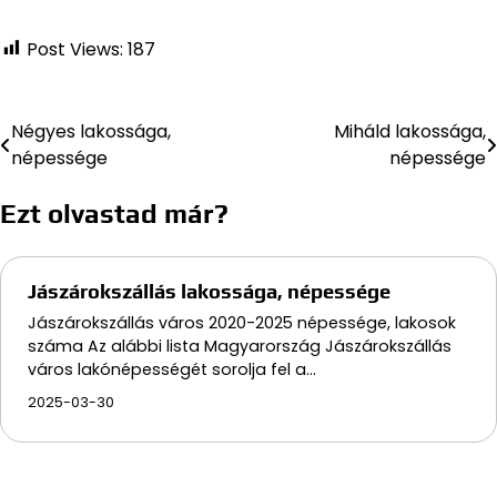
Post Views:
187
Négyes lakossága,
Miháld lakossága,
Bejegyzés
népessége
népessége
navigáció
Ezt olvastad már?
Jászárokszállás lakossága, népessége
Jászárokszállás város 2020-2025 népessége, lakosok
száma Az alábbi lista Magyarország Jászárokszállás
város lakónépességét sorolja fel a…
2025-03-30