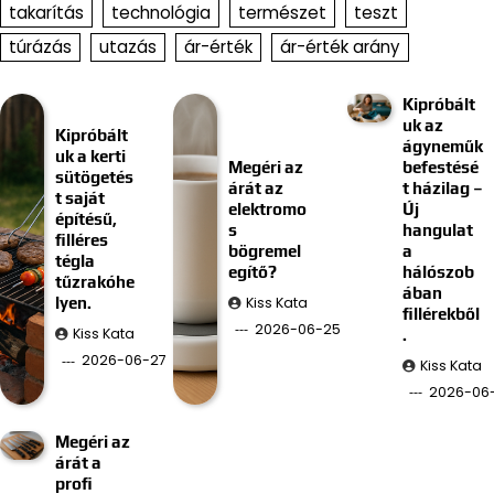
takarítás
technológia
természet
teszt
túrázás
utazás
ár-érték
ár-érték arány
Kipróbált
uk az
Kipróbált
ágyneműk
uk a kerti
Megéri az
befestésé
sütögetés
árát az
t házilag –
t saját
elektromo
Új
építésű,
s
hangulat
filléres
bögremel
a
tégla
egítő?
hálószob
tűzrakóhe
ában
Kiss Kata
lyen.
fillérekből
2026-06-25
Kiss Kata
.
2026-06-27
Kiss Kata
2026-06-
Megéri az
árát a
profi