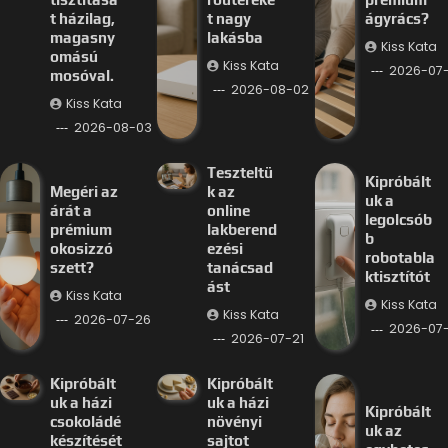
t házilag,
t nagy
ágyrács?
magasny
lakásba
Kiss Kata
omású
Kiss Kata
2026-07
mosóval.
2026-08-02
Kiss Kata
2026-08-03
Teszteltü
Kipróbált
Megéri az
k az
uk a
árát a
online
legolcsób
prémium
lakberend
b
okosizzó
ezési
robotabla
szett?
tanácsad
ktisztítót
ást
Kiss Kata
Kiss Kata
Kiss Kata
2026-07-26
2026-07-
2026-07-21
Kipróbált
Kipróbált
uk a házi
uk a házi
Kipróbált
csokoládé
növényi
uk az
készítését
sajtot