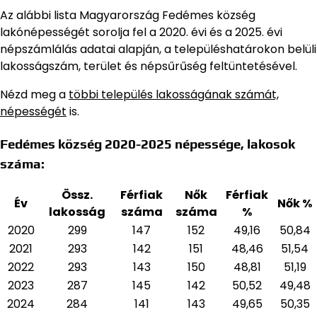
Az alábbi lista Magyarország Fedémes község
lakónépességét sorolja fel a 2020. évi és a 2025. évi
népszámlálás adatai alapján,
a településhatárokon belüli
lakosságszám, terület és népsűrűség feltüntetésével.
Nézd meg a
többi település lakosságának számát,
népességét
is.
Fedémes község 2020-2025 népessége, lakosok
száma:
Össz.
Férfiak
Nők
Férfiak
Év
Nők %
lakosság
száma
száma
%
2020
299
147
152
49,16
50,84
2021
293
142
151
48,46
51,54
2022
293
143
150
48,81
51,19
2023
287
145
142
50,52
49,48
2024
284
141
143
49,65
50,35