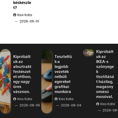
késkészle
t?
Kiss Kata
2026-06-01
Kipróbált
Kipróbált
Teszteltü
uk az
uk az
k a
IKEA-s
absztrakt
legjobb
szőnyege
festészet
vezeték
k
et otthon,
nélküli
tisztításá
egy nagy
egereket
t házilag,
üres
grafikai
magasny
vásznon.
munkára
omású
mosóval.
Kiss Kata
Kiss Kata
Kiss Kata
2026-08-05
2026-08-04
2026-08