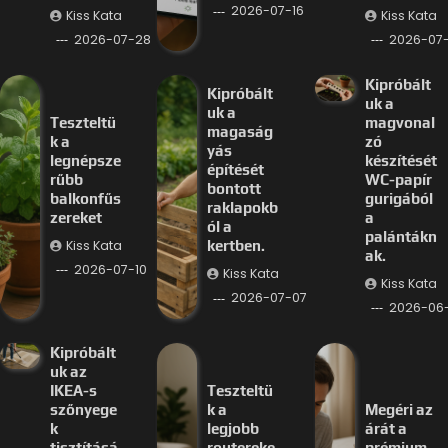
2026-07-16
Kiss Kata
Kiss Kata
2026-07-28
2026-07-
Kipróbált
Kipróbált
uk a
uk a
Teszteltü
magvonal
magaság
k a
zó
yás
legnépsze
készítését
építését
rűbb
WC-papír
bontott
balkonfűs
gurigából
raklapokb
zereket
a
ól a
palántákn
Kiss Kata
kertben.
ak.
2026-07-10
Kiss Kata
Kiss Kata
2026-07-07
2026-06
Kipróbált
uk az
IKEA-s
Teszteltü
szőnyege
k a
Megéri az
k
legjobb
árát a
tisztításá
routereke
prémium