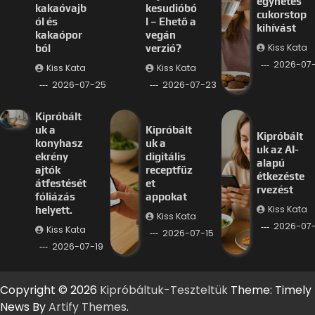
egyhetes
kakaóvajb
kesudióbó
cukorstop
ól és
l – Ehető a
kihívást
kakaópor
vegán
Kiss Kata
ból
verzió?
2026-07
Kiss Kata
Kiss Kata
2026-07-25
2026-07-23
Kipróbált
uk a
Kipróbált
Kipróbált
konyhasz
uk a
uk az AI-
ekrény
digitális
alapú
ajtók
receptfüz
étkezéste
átfestését
et
rvezést
fóliázás
appokat
Kiss Kata
helyett.
Kiss Kata
2026-07-
Kiss Kata
2026-07-15
2026-07-19
Copyright © 2026
Kipróbáltuk-Teszteltük
Theme: Timely
News By
Artify Themes
.