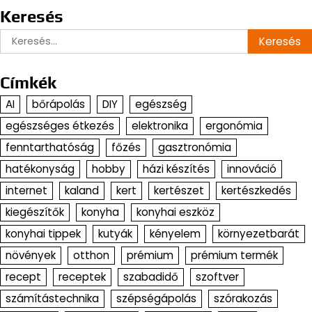
Keresés
Keresés:
Címkék
AI
bőrápolás
DIY
egészség
egészséges étkezés
elektronika
ergonómia
fenntarthatóság
főzés
gasztronómia
hatékonyság
hobby
házi készítés
innováció
internet
kaland
kert
kertészet
kertészkedés
kiegészítők
konyha
konyhai eszköz
konyhai tippek
kutyák
kényelem
környezetbarát
növények
otthon
prémium
prémium termék
recept
receptek
szabadidő
szoftver
számítástechnika
szépségápolás
szórakozás