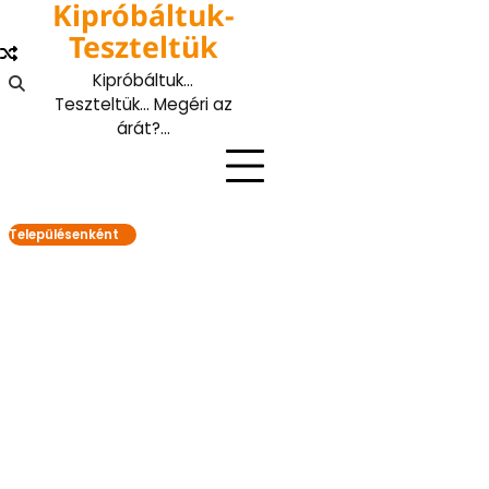
Kipróbáltuk-
Skip
to
Teszteltük
content
Kipróbáltuk…
Teszteltük… Megéri az
árát?…
Településenként