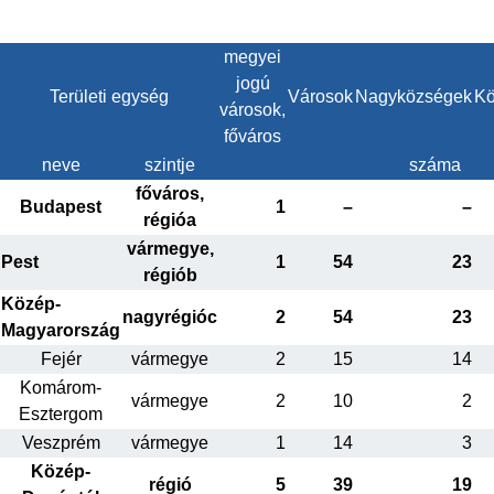
megyei
jogú
Területi egység
Városok
Nagyközségek
Kö
városok,
főváros
neve
szintje
száma
főváros,
Budapest
1
–
–
régióa
vármegye,
Pest
1
54
23
régiób
Közép-
nagyrégióc
2
54
23
Magyarország
Fejér
vármegye
2
15
14
Komárom-
vármegye
2
10
2
Esztergom
Veszprém
vármegye
1
14
3
Közép-
régió
5
39
19