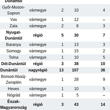
Dunántúl
Győr-Moson-
vármegye
2
10
4
Sopron
Vas
vármegye
1
12
–
Zala
vármegye
2
8
3
Nyugat-
régió
5
30
7
Dunántúl
Baranya
vármegye
1
13
3
Somogy
vármegye
1
15
2
Tolna
vármegye
1
10
5
Dél-Dunántúl
régió
3
38
10
Dunántúl
nagyrégió
13
107
36
Borsod-Abaúj-
vármegye
1
28
9
Zemplén
Heves
vármegye
1
10
5
Nógrád
vármegye
1
5
–
Észak-
régió
3
43
14
Magyarország