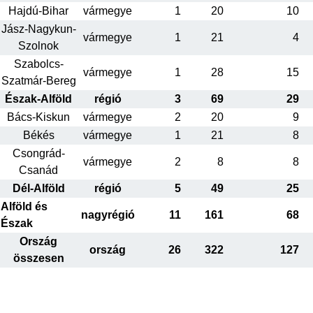
Hajdú-Bihar
vármegye
1
20
10
Jász-Nagykun-
vármegye
1
21
4
Szolnok
Szabolcs-
vármegye
1
28
15
Szatmár-Bereg
Észak-Alföld
régió
3
69
29
Bács-Kiskun
vármegye
2
20
9
Békés
vármegye
1
21
8
Csongrád-
vármegye
2
8
8
Csanád
Dél-Alföld
régió
5
49
25
Alföld és
nagyrégió
11
161
68
Észak
Ország
ország
26
322
127
összesen