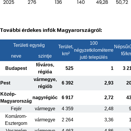
2025
276
136
140
49,28
50,72
További érdekes infók Magyarországról:
100
Területi egység
Terület,
Népsűrű
négyzetkilométerre
km²
fő/k
neve
szintje
jutó település
főváros,
Budapest
525
1
3 2
régióa
vármegye,
Pest
6 392
2,93
2
régiób
Közép-
nagyrégióc
6 917
2,72
4
Magyarország
Fejér
vármegye
4 359
2,48
Komárom-
vármegye
2 264
3,36
Esztergom
Veszprém
vármegye
4 463
4,86