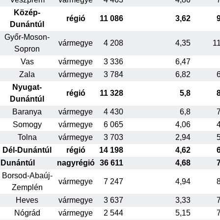
Közép-
régió
11 086
3,62
Dunántúl
Győr-Moson-
vármegye
4 208
4,35
1
Sopron
Vas
vármegye
3 336
6,47
Zala
vármegye
3 784
6,82
Nyugat-
régió
11 328
5,8
Dunántúl
Baranya
vármegye
4 430
6,8
Somogy
vármegye
6 065
4,06
Tolna
vármegye
3 703
2,94
Dél-Dunántúl
régió
14 198
4,62
Dunántúl
nagyrégió
36 611
4,68
Borsod-Abaúj-
vármegye
7 247
4,94
Zemplén
Heves
vármegye
3 637
3,33
Nógrád
vármegye
2 544
5,15