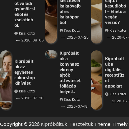
készítését
sajtot
ot valódi
kakaóvajb
kesudióbó
gyümölcsl
ól és
l – Ehető a
éből és
kakaópor
vegán
zselatinb
ból
verzió?
ól.
Kiss Kata
Kiss Kata
Kiss Kata
2026-07-25
2026-07
2026-08-06
Kipróbált
uk a
Kipróbált
Kipróbált
konyhasz
uk a
uk az
ekrény
digitális
egyhetes
ajtók
receptfüz
cukorstop
átfestését
et
kihívást
fóliázás
appokat
Kiss Kata
helyett.
Kiss Kata
2026-07-20
Kiss Kata
2026-07-
2026-07-19
Copyright © 2026
Kipróbáltuk-Teszteltük
Theme: Timely