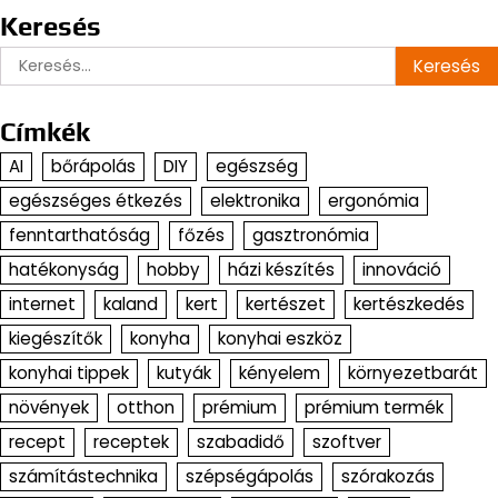
Keresés
Keresés:
Címkék
AI
bőrápolás
DIY
egészség
egészséges étkezés
elektronika
ergonómia
fenntarthatóság
főzés
gasztronómia
hatékonyság
hobby
házi készítés
innováció
internet
kaland
kert
kertészet
kertészkedés
kiegészítők
konyha
konyhai eszköz
konyhai tippek
kutyák
kényelem
környezetbarát
növények
otthon
prémium
prémium termék
recept
receptek
szabadidő
szoftver
számítástechnika
szépségápolás
szórakozás