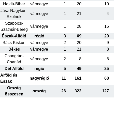
Hajdú-Bihar
vármegye
1
20
10
Jász-Nagykun-
vármegye
1
21
4
Szolnok
Szabolcs-
vármegye
1
28
15
Szatmár-Bereg
Észak-Alföld
régió
3
69
29
Bács-Kiskun
vármegye
2
20
9
Békés
vármegye
1
21
8
Csongrád-
vármegye
2
8
8
Csanád
Dél-Alföld
régió
5
49
25
Alföld és
nagyrégió
11
161
68
Észak
Ország
ország
26
322
127
összesen