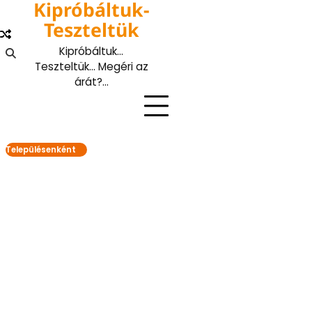
Kipróbáltuk-
Skip
to
Teszteltük
content
Kipróbáltuk…
Teszteltük… Megéri az
árát?…
Településenként