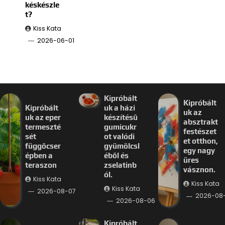
késkészle
t?
Kiss Kata
2026-06-01
Kipróbált
Kipróbált
Kipróbált
uk a házi
uk az
uk az eper
készítésű
absztrakt
termeszté
gumicukr
festészet
sét
ot valódi
et otthon,
függőcser
gyümölcsl
egy nagy
épben a
éből és
üres
teraszon
zselatinb
vásznon.
ól.
Kiss Kata
Kiss Kata
Kiss Kata
2026-08-07
2026-08
2026-08-06
Kipróbált