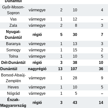
Dunántúl
Győr-Moson-
vármegye
2
10
4
Sopron
Vas
vármegye
1
12
–
Zala
vármegye
2
8
3
Nyugat-
régió
5
30
7
Dunántúl
Baranya
vármegye
1
13
3
Somogy
vármegye
1
15
2
Tolna
vármegye
1
10
5
Dél-Dunántúl
régió
3
38
10
Dunántúl
nagyrégió
13
107
36
Borsod-Abaúj-
vármegye
1
28
9
Zemplén
Heves
vármegye
1
10
5
Nógrád
vármegye
1
5
–
Észak-
régió
3
43
14
Magyarország