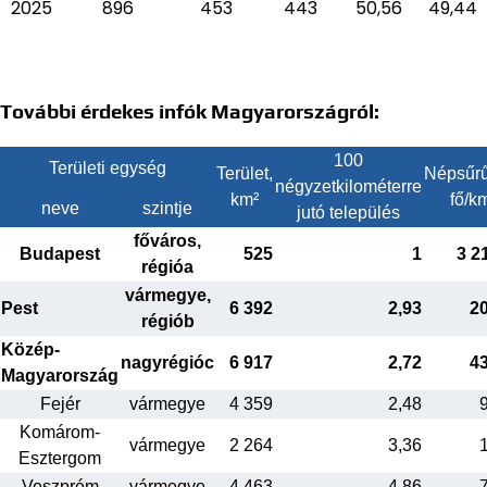
2025
896
453
443
50,56
49,44
További érdekes infók Magyarországról:
100
Területi egység
Terület,
Népsűrű
négyzetkilométerre
km²
fő/k
neve
szintje
jutó település
főváros,
Budapest
525
1
3 2
régióa
vármegye,
Pest
6 392
2,93
2
régiób
Közép-
nagyrégióc
6 917
2,72
4
Magyarország
Fejér
vármegye
4 359
2,48
Komárom-
vármegye
2 264
3,36
Esztergom
Veszprém
vármegye
4 463
4,86