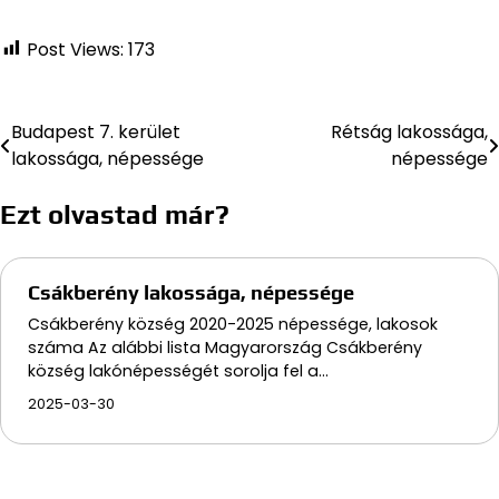
Post Views:
173
Budapest 7. kerület
Rétság lakossága,
Bejegyzés
lakossága, népessége
népessége
navigáció
Ezt olvastad már?
Csákberény lakossága, népessége
Csákberény község 2020-2025 népessége, lakosok
száma Az alábbi lista Magyarország Csákberény
község lakónépességét sorolja fel a…
2025-03-30