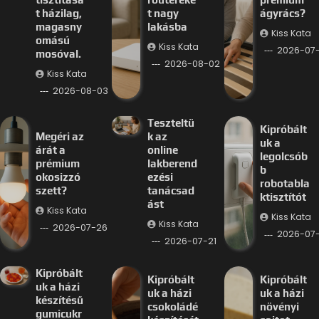
t házilag,
t nagy
ágyrács?
magasny
lakásba
Kiss Kata
omású
Kiss Kata
2026-07
mosóval.
2026-08-02
Kiss Kata
2026-08-03
Teszteltü
Kipróbált
Megéri az
k az
uk a
árát a
online
legolcsób
prémium
lakberend
b
okosizzó
ezési
robotabla
szett?
tanácsad
ktisztítót
ást
Kiss Kata
Kiss Kata
Kiss Kata
2026-07-26
2026-07-
2026-07-21
Kipróbált
Kipróbált
Kipróbált
uk a házi
uk a házi
uk a házi
készítésű
csokoládé
növényi
gumicukr