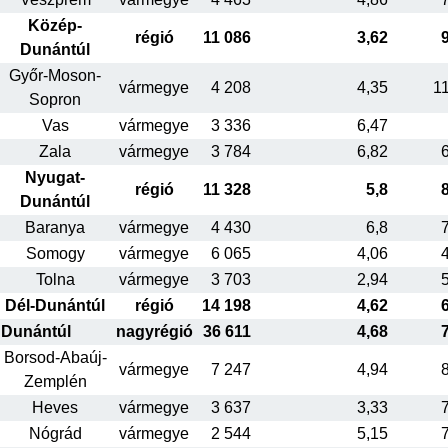
Közép-
régió
11 086
3,62
Dunántúl
Győr-Moson-
vármegye
4 208
4,35
1
Sopron
Vas
vármegye
3 336
6,47
Zala
vármegye
3 784
6,82
Nyugat-
régió
11 328
5,8
Dunántúl
Baranya
vármegye
4 430
6,8
Somogy
vármegye
6 065
4,06
Tolna
vármegye
3 703
2,94
Dél-Dunántúl
régió
14 198
4,62
Dunántúl
nagyrégió
36 611
4,68
Borsod-Abaúj-
vármegye
7 247
4,94
Zemplén
Heves
vármegye
3 637
3,33
Nógrád
vármegye
2 544
5,15