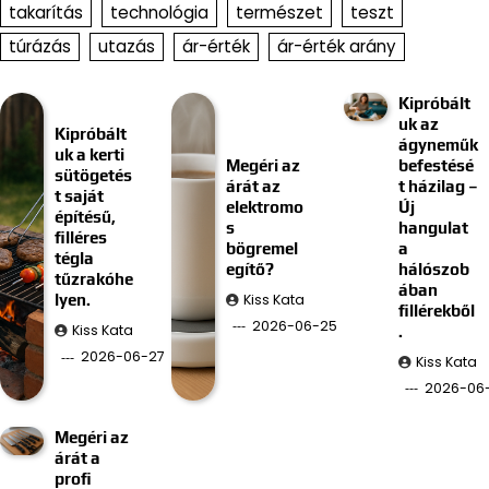
takarítás
technológia
természet
teszt
túrázás
utazás
ár-érték
ár-érték arány
Kipróbált
uk az
Kipróbált
ágyneműk
uk a kerti
Megéri az
befestésé
sütögetés
árát az
t házilag –
t saját
elektromo
Új
építésű,
s
hangulat
filléres
bögremel
a
tégla
egítő?
hálószob
tűzrakóhe
ában
Kiss Kata
lyen.
fillérekből
2026-06-25
Kiss Kata
.
2026-06-27
Kiss Kata
2026-06-
Megéri az
árát a
profi