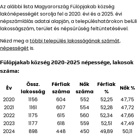
Az alábbi lista Magyarország Fülöpjakab község
lakónépességét sorolja fel a 2020. évi és a 2025. évi
népszámlálás adatai alapján,
a településhatárokon belüli
lakosságszám, terület és népsűrűség feltüntetésével.
Nézd meg a
többi település lakosságának számát,
népességét
is.
Fülöpjakab község 2020-2025 népessége, lakosok
száma:
Össz.
Férfiak
Nők
Férfiak
Év
Nők %
lakosság
száma
száma
%
2020
1156
604
552
52,25
47,75
2021
1161
607
554
52,28
47,72
2022
1175
615
560
52,34
47,66
2023
1177
618
559
52,51
47,49
2024
898
448
450
49,89
50,11