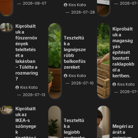
2026-08-07
2026-07-
Kiss Kata
2026-07-28
Kipróbált
Kipróbált
uk a
uk a
fűszernöv
Teszteltü
magaság
ények
k a
yás
teleltetés
legnépsze
építését
ét a
rűbb
bontott
lakásban
balkonfűs
raklapokb
– Túlélte a
zereket
ól a
rozmaring
Kiss Kata
kertben.
?
2026-07-10
Kiss Kata
Kiss Kata
2026-07
2026-07-13
Kipróbált
uk az
IKEA-s
Teszteltü
szőnyege
k a
Megéri az
k
legjobb
árát a
tisztításá
routereke
prémium