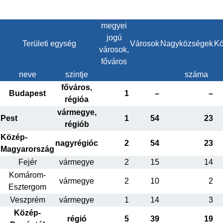
megyei
jogú
Területi egység
Városok
Nagyközségek
Kö
városok,
főváros
neve
szintje
száma
főváros,
Budapest
1
–
–
régióa
vármegye,
Pest
1
54
23
régiób
Közép-
nagyrégióc
2
54
23
Magyarország
Fejér
vármegye
2
15
14
Komárom-
vármegye
2
10
2
Esztergom
Veszprém
vármegye
1
14
3
Közép-
régió
5
39
19