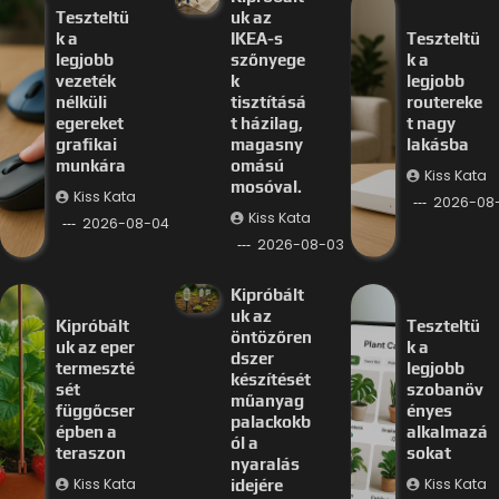
Teszteltü
uk az
k a
IKEA-s
Teszteltü
legjobb
szőnyege
k a
vezeték
k
legjobb
nélküli
tisztításá
routereke
egereket
t házilag,
t nagy
grafikai
magasny
lakásba
munkára
omású
Kiss Kata
mosóval.
Kiss Kata
2026-08
Kiss Kata
2026-08-04
2026-08-03
Kipróbált
uk az
Kipróbált
Teszteltü
öntözőren
uk az eper
k a
dszer
termeszté
legjobb
készítését
sét
szobanöv
műanyag
függőcser
ényes
palackokb
épben a
alkalmazá
ól a
teraszon
sokat
nyaralás
Kiss Kata
Kiss Kata
idejére