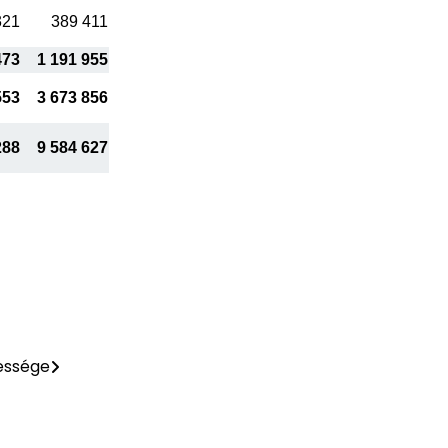
321
389 411
473
1 191 955
553
3 673 856
288
9 584 627
essége