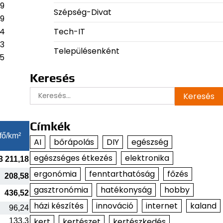
89
Szépség-Divat
09
Tech-IT
64
53
Településenként
05
Keresés
Keresés:
Címkék
fő/km²
AI
bőrápolás
DIY
egészség
egészséges étkezés
elektronika
3 211,18
ergonómia
fenntarthatóság
főzés
208,58
gasztronómia
hatékonyság
hobby
436,52
házi készítés
innováció
internet
kaland
96,24
kert
kertészet
kertészkedés
133,3