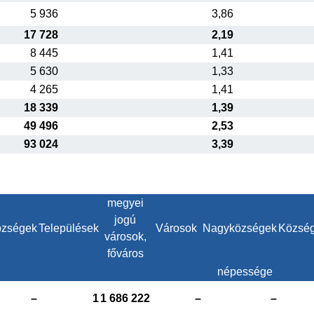
5 936
3,86
17 728
2,19
8 445
1,41
5 630
1,33
4 265
1,41
18 339
1,39
49 496
2,53
93 024
3,39
megyei
jogú
zségek
Települések
Városok
Nagyközségek
Közsé
városok,
főváros
népessége
–
1
1 686 222
–
–