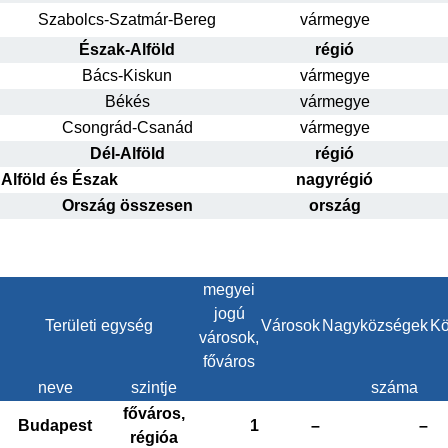
Szabolcs-Szatmár-Bereg
vármegye
Észak-Alföld
régió
Bács-Kiskun
vármegye
Békés
vármegye
Csongrád-Csanád
vármegye
Dél-Alföld
régió
Alföld és Észak
nagyrégió
Ország összesen
ország
megyei
jogú
Területi egység
Városok
Nagyközségek
Kö
városok,
főváros
neve
szintje
száma
főváros,
Budapest
1
–
–
régióa