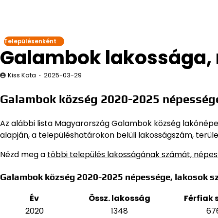
Településenként
Galambok lakossága,
Kiss Kata
2025-03-29
Galambok község 2020-2025 népessége
Az alábbi lista Magyarország Galambok község lakónépessé
alapján,
a településhatárokon belüli lakosságszám, terüle
Nézd meg a
többi település lakosságának számát, népe
Galambok község 2020-2025 népessége, lakosok s
Év
Össz. lakosság
Férfiak
2020
1348
67