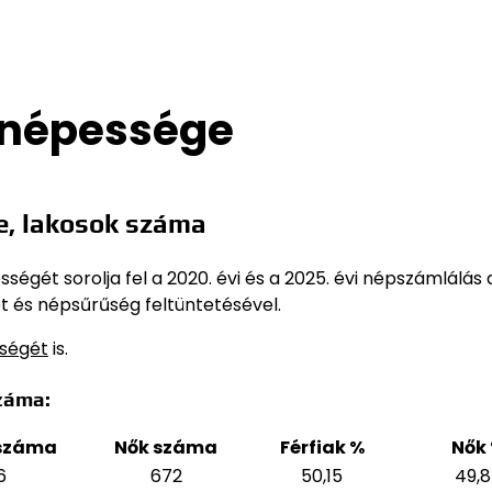
 népessége
, lakosok száma
gét sorolja fel a 2020. évi és a 2025. évi népszámlálás 
t és népsűrűség feltüntetésével.
sségét
is.
záma:
 száma
Nők száma
Férfiak %
Nők
6
672
50,15
49,