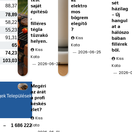
sét
saját
elektro
88,37
házilag
építésű
mos
– Új
78,89
,
bögrem
hangul
58,22
filléres
elegítő
at a
tégla
?
55,23
hálószo
tűzrakó
91,31
Kiss
bában
helyen.
fillérek
Kata
65
Kiss
ből.
2026-06-25
74,23
Kata
Kiss
103,03
2026-06-27
Kata
2026-0
Megéri
az árát
gek
Települések
a profi
késkés
zlet?
Kiss
Kata
–
1 686 222