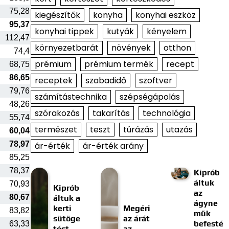
75,28
kiegészítők
konyha
konyhai eszköz
95,37
konyhai tippek
kutyák
kényelem
112,47
környezetbarát
növények
otthon
74,4
prémium
prémium termék
recept
68,75
86,65
receptek
szabadidő
szoftver
79,76
számítástechnika
szépségápolás
48,26
szórakozás
takarítás
technológia
55,74
természet
teszt
túrázás
utazás
60,04
78,97
ár-érték
ár-érték arány
85,25
78,37
Kiprób
áltuk
70,93
Kiprób
az
80,67
áltuk a
ágyne
kerti
Megéri
83,82
műk
sütöge
az árát
befesté
63,33
tést
az