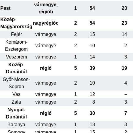
vármegye,
Pest
1
54
23
régiób
Közép-
nagyrégióc
2
54
23
Magyarország
Fejér
vármegye
2
15
14
Komárom-
vármegye
2
10
2
Esztergom
Veszprém
vármegye
1
14
3
Közép-
régió
5
39
19
Dunántúl
Győr-Moson-
vármegye
2
10
4
Sopron
Vas
vármegye
1
12
–
Zala
vármegye
2
8
3
Nyugat-
régió
5
30
7
Dunántúl
Baranya
vármegye
1
13
3
Somogy
vármegye
1
15
2