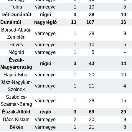
Tolna
vármegye
1
10
5
Dél-Dunántúl
régió
3
38
10
Dunántúl
nagyrégió
13
107
36
Borsod-Abaúj-
vármegye
1
28
9
Zemplén
Heves
vármegye
1
10
5
Nógrád
vármegye
1
5
–
Észak-
régió
3
43
14
Magyarország
Hajdú-Bihar
vármegye
1
20
10
Jász-Nagykun-
vármegye
1
21
4
Szolnok
Szabolcs-
vármegye
1
28
15
Szatmár-Bereg
Észak-Alföld
régió
3
69
29
Bács-Kiskun
vármegye
2
20
9
Békés
vármegye
1
21
8