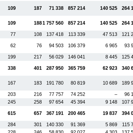
109
187
71 338
857 214
140 525
264 
109
188
1 757 560
857 214
140 525
264 
77
108
137 418
113 339
47 513
121 
62
76
94 503
106 379
6 965
93 
199
217
56 029
146 041
8 445
125 
338
401
287 950
365 759
62 923
340 
167
183
191 780
80 819
10 689
189 
203
216
77 757
74 252
–
96 
245
258
97 654
45 394
9 148
107 
615
657
367 191
200 465
19 837
394 
284
301
140 330
91 369
5 869
115 
228
246
58 830
92 027
4 303
137 