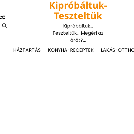
Kipróbáltuk-
Skip
to
Teszteltük
content
Kipróbáltuk…
Teszteltük… Megéri az
árát?…
HÁZTARTÁS
KONYHA-RECEPTEK
LAKÁS-OTTH