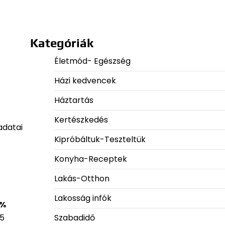
Kategóriák
Életmód- Egészség
Házi kedvencek
Háztartás
Kertészkedés
adatai
Kipróbáltuk-Teszteltük
Konyha-Receptek
Lakás-Otthon
Lakosság infók
 %
Szabadidő
85