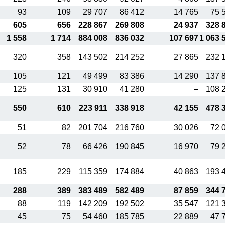
93
109
29 707
86 412
14 765
75 
605
656
228 867
269 808
24 937
328 
1 558
1 714
884 008
836 032
107 697
1 063 
320
358
143 502
214 252
27 865
232 
105
121
49 499
83 386
14 290
137 
125
131
30 910
41 280
–
108 
550
610
223 911
338 918
42 155
478 
51
82
201 704
216 760
30 026
72 
52
78
66 426
190 845
16 970
79 
185
229
115 359
174 884
40 863
193 
288
389
383 489
582 489
87 859
344 
88
119
142 209
192 502
35 547
121 
45
75
54 460
185 785
22 889
47 