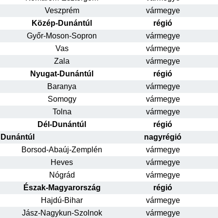
Veszprém
vármegye
Közép-Dunántúl
régió
Győr-Moson-Sopron
vármegye
Vas
vármegye
Zala
vármegye
Nyugat-Dunántúl
régió
Baranya
vármegye
Somogy
vármegye
Tolna
vármegye
Dél-Dunántúl
régió
Dunántúl
nagyrégió
Borsod-Abaúj-Zemplén
vármegye
Heves
vármegye
Nógrád
vármegye
Észak-Magyarország
régió
Hajdú-Bihar
vármegye
Jász-Nagykun-Szolnok
vármegye