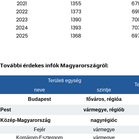
2021
1355
67
2022
1373
69
2023
1390
70
2024
1393
70
2025
1368
69
További érdekes infók Magyarországról:
Területi egység
Te
neve
szintje
Budapest
főváros, régióa
Pest
vármegye, régiób
Közép-Magyarország
nagyrégióc
Fejér
vármegye
Komárom-Esztergom
vármegye