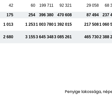
42
60
199 711
92 321
29 058
68 
175
254
396 380
470 608
87 494
237 
1 013
1 253
1 003 780
1 392 015
217 508
1 060 
2 680
3 155
3 645 348
3 085 261
465 730
2 388 
Penyige lakossága, nép