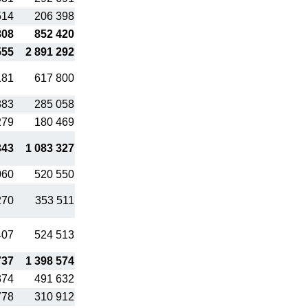
514
206 398
808
852 420
555
2 891 292
181
617 800
883
285 058
279
180 469
343
1 083 327
060
520 550
270
353 511
407
524 513
737
1 398 574
374
491 632
778
310 912