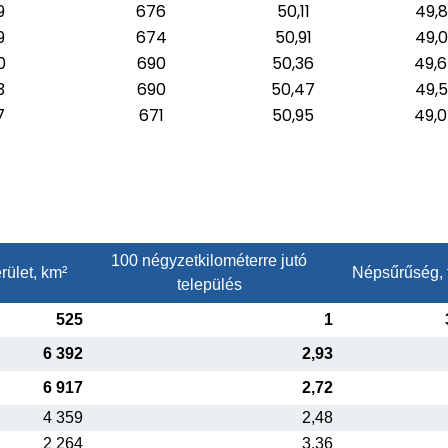
9
676
50,11
49,
9
674
50,91
49,
0
690
50,36
49,
3
690
50,47
49,
7
671
50,95
49,
100 négyzetkilométerre jutó
rület, km²
Népsűrűség, 
település
525
1
6 392
2,93
6 917
2,72
4 359
2,48
2 264
3,36