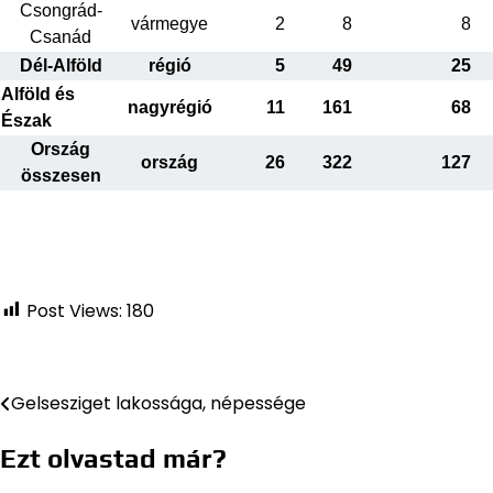
Csongrád-
vármegye
2
8
8
Csanád
Dél-Alföld
régió
5
49
25
Alföld és
nagyrégió
11
161
68
Észak
Ország
ország
26
322
127
összesen
Post Views:
180
Gelsesziget lakossága, népessége
Bejegyzés
navigáció
Ezt olvastad már?