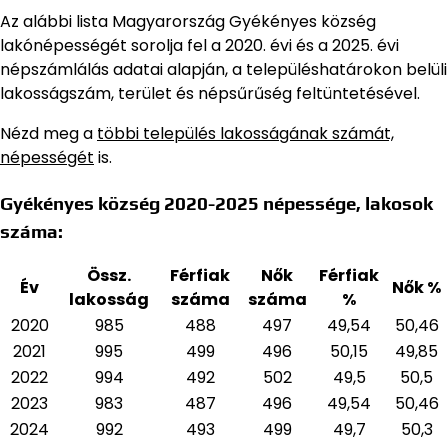
Az alábbi lista Magyarország Gyékényes község
lakónépességét sorolja fel a 2020. évi és a 2025. évi
népszámlálás adatai alapján,
a településhatárokon belüli
lakosságszám, terület és népsűrűség feltüntetésével.
Nézd meg a
többi település lakosságának számát,
népességét
is.
Gyékényes község 2020-2025 népessége, lakosok
száma:
Össz.
Férfiak
Nők
Férfiak
Év
Nők %
lakosság
száma
száma
%
2020
985
488
497
49,54
50,46
2021
995
499
496
50,15
49,85
2022
994
492
502
49,5
50,5
2023
983
487
496
49,54
50,46
2024
992
493
499
49,7
50,3