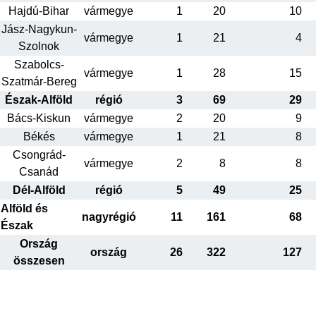
Hajdú-Bihar
vármegye
1
20
10
Jász-Nagykun-
vármegye
1
21
4
Szolnok
Szabolcs-
vármegye
1
28
15
Szatmár-Bereg
Észak-Alföld
régió
3
69
29
Bács-Kiskun
vármegye
2
20
9
Békés
vármegye
1
21
8
Csongrád-
vármegye
2
8
8
Csanád
Dél-Alföld
régió
5
49
25
Alföld és
nagyrégió
11
161
68
Észak
Ország
ország
26
322
127
összesen