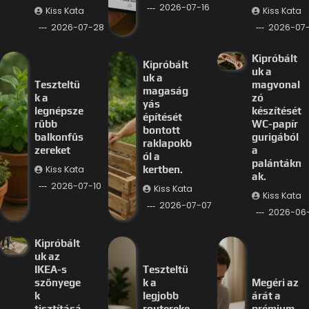
2026-07-16
Kiss Kata
Kiss Kata
2026-07-28
2026-07-
Kipróbált
Kipróbált
uk a
uk a
Teszteltü
magvonal
magaság
k a
zó
yás
legnépsze
készítését
építését
rűbb
WC-papír
bontott
balkonfűs
gurigából
raklapokb
zereket
a
ól a
palántákn
Kiss Kata
kertben.
ak.
2026-07-10
Kiss Kata
Kiss Kata
2026-07-07
2026-06
Kipróbált
uk az
IKEA-s
Teszteltü
szőnyege
k a
Megéri az
k
legjobb
árát a
tisztításá
routereke
prémium