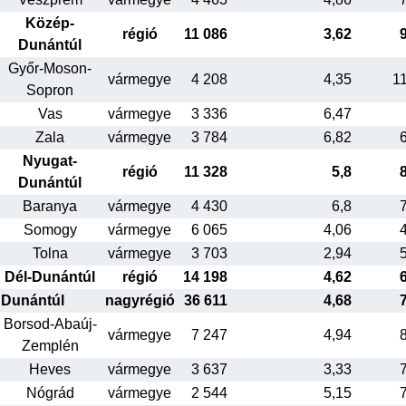
Közép-
régió
11 086
3,62
Dunántúl
Győr-Moson-
vármegye
4 208
4,35
1
Sopron
Vas
vármegye
3 336
6,47
Zala
vármegye
3 784
6,82
Nyugat-
régió
11 328
5,8
Dunántúl
Baranya
vármegye
4 430
6,8
Somogy
vármegye
6 065
4,06
Tolna
vármegye
3 703
2,94
Dél-Dunántúl
régió
14 198
4,62
Dunántúl
nagyrégió
36 611
4,68
Borsod-Abaúj-
vármegye
7 247
4,94
Zemplén
Heves
vármegye
3 637
3,33
Nógrád
vármegye
2 544
5,15