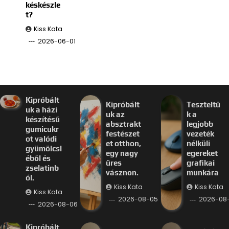
késkészle
t?
Kiss Kata
2026-06-01
Kipróbált
Kipróbált
Teszteltü
uk a házi
uk az
k a
készítésű
absztrakt
legjobb
gumicukr
festészet
vezeték
ot valódi
et otthon,
nélküli
gyümölcsl
egy nagy
egereket
éből és
üres
grafikai
zselatinb
vásznon.
munkára
ól.
Kiss Kata
Kiss Kata
Kiss Kata
2026-08-05
2026-08
2026-08-06
Kipróbált