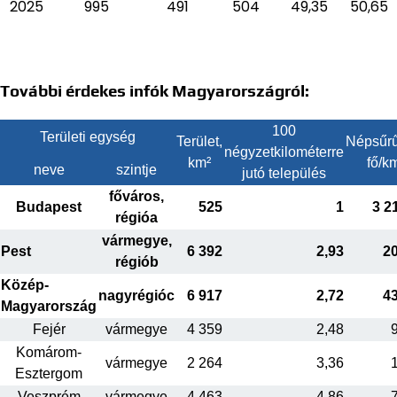
2025
995
491
504
49,35
50,65
További érdekes infók Magyarországról:
100
Területi egység
Terület,
Népsűrű
négyzetkilométerre
km²
fő/k
neve
szintje
jutó település
főváros,
Budapest
525
1
3 2
régióa
vármegye,
Pest
6 392
2,93
2
régiób
Közép-
nagyrégióc
6 917
2,72
4
Magyarország
Fejér
vármegye
4 359
2,48
Komárom-
vármegye
2 264
3,36
Esztergom
Veszprém
vármegye
4 463
4,86