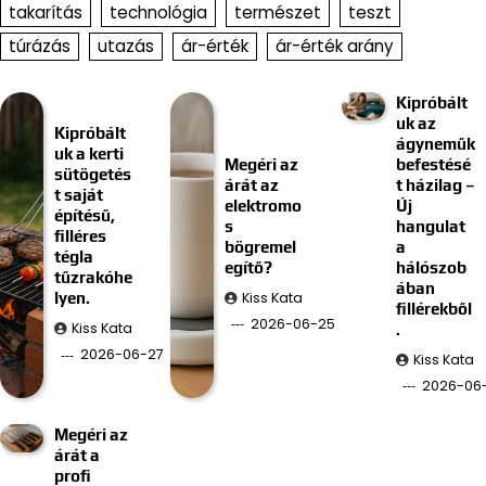
takarítás
technológia
természet
teszt
túrázás
utazás
ár-érték
ár-érték arány
Kipróbált
uk az
Kipróbált
ágyneműk
uk a kerti
Megéri az
befestésé
sütögetés
árát az
t házilag –
t saját
elektromo
Új
építésű,
s
hangulat
filléres
bögremel
a
tégla
egítő?
hálószob
tűzrakóhe
ában
Kiss Kata
lyen.
fillérekből
2026-06-25
Kiss Kata
.
2026-06-27
Kiss Kata
2026-06-
Megéri az
árát a
profi