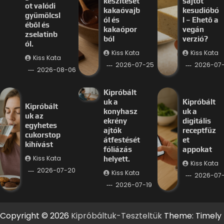
készítését
sajtot
ot valódi
kakaóvajb
kesudióbó
gyümölcsl
ól és
l – Ehető a
éből és
kakaópor
vegán
zselatinb
ból
verzió?
ól.
Kiss Kata
Kiss Kata
Kiss Kata
2026-07-25
2026-07
2026-08-06
Kipróbált
uk a
Kipróbált
Kipróbált
konyhasz
uk a
uk az
ekrény
digitális
egyhetes
ajtók
receptfüz
cukorstop
átfestését
et
kihívást
fóliázás
appokat
Kiss Kata
helyett.
Kiss Kata
2026-07-20
Kiss Kata
2026-07-
2026-07-19
Copyright © 2026
Kipróbáltuk-Teszteltük
Theme: Timely