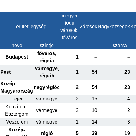
megyei
jogú
Területi egység
Városok
Nagyközségek
Kö
városok,
főváros
neve
szintje
száma
főváros,
Budapest
1
–
–
régióa
vármegye,
Pest
1
54
23
régiób
Közép-
nagyrégióc
2
54
23
Magyarország
Fejér
vármegye
2
15
14
Komárom-
vármegye
2
10
2
Esztergom
Veszprém
vármegye
1
14
3
Közép-
régió
5
39
19