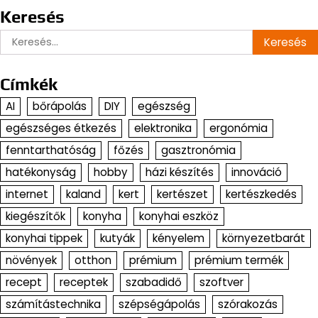
Keresés
Keresés:
Címkék
AI
bőrápolás
DIY
egészség
egészséges étkezés
elektronika
ergonómia
fenntarthatóság
főzés
gasztronómia
hatékonyság
hobby
házi készítés
innováció
internet
kaland
kert
kertészet
kertészkedés
kiegészítők
konyha
konyhai eszköz
konyhai tippek
kutyák
kényelem
környezetbarát
növények
otthon
prémium
prémium termék
recept
receptek
szabadidő
szoftver
számítástechnika
szépségápolás
szórakozás