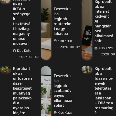
Kipróbált
uk az
uk az
IKEA-s
Teszteltü
internet
szőnyege
k a
kedvenc
k
legjobb
AI
tisztításá
routereke
hangklón
t házilag,
t nagy
ozó
magasny
lakásba
alkalmazá
omású
Kiss Kata
sait
mosóval.
2026-08-02
Kiss Kata
Kiss Kata
2026-08-
2026-08-03
Kipróbált
Kipróbált
uk az
uk a
Teszteltü
öntözőren
fűszernöv
k a
dszer
ények
legjobb
készítését
teleltetés
szobanöv
műanyag
ét a
ényes
palackokb
lakásban
alkalmazá
ól a
– Túlélte a
sokat
nyaralás
rozmaring
Kiss Kata
idejére
?