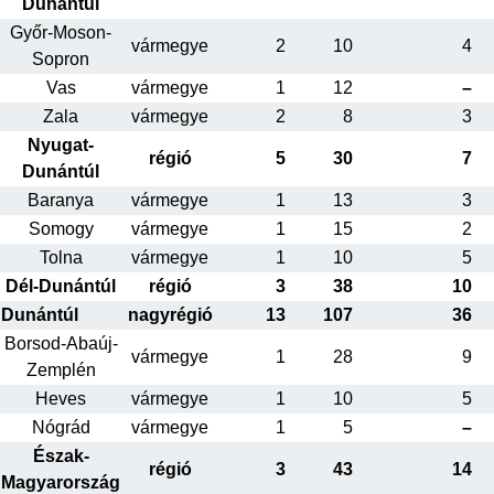
Dunántúl
Győr-Moson-
vármegye
2
10
4
Sopron
Vas
vármegye
1
12
–
Zala
vármegye
2
8
3
Nyugat-
régió
5
30
7
Dunántúl
Baranya
vármegye
1
13
3
Somogy
vármegye
1
15
2
Tolna
vármegye
1
10
5
Dél-Dunántúl
régió
3
38
10
Dunántúl
nagyrégió
13
107
36
Borsod-Abaúj-
vármegye
1
28
9
Zemplén
Heves
vármegye
1
10
5
Nógrád
vármegye
1
5
–
Észak-
régió
3
43
14
Magyarország