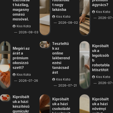
t házilag,
t nagy
ágyrács?
magasny
lakásba
Kiss Kata
omású
Kiss Kata
2026-07
mosóval.
2026-08-02
Kiss Kata
2026-08-03
Teszteltü
Kipróbált
Megéri az
k az
uk a
árát a
online
legolcsób
prémium
lakberend
b
okosizzó
ezési
robotabla
szett?
tanácsad
ktisztítót
ást
Kiss Kata
Kiss Kata
Kiss Kata
2026-07-26
2026-07-
2026-07-21
Kipróbált
Kipróbált
Kipróbált
uk a házi
uk a házi
uk a házi
készítésű
csokoládé
növényi
gumicukr