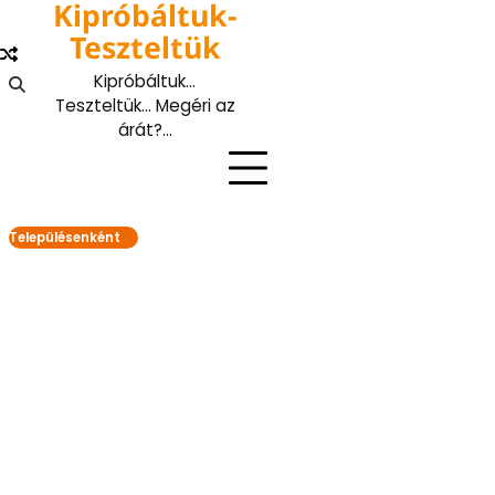
Kipróbáltuk-
Skip
to
Teszteltük
content
Kipróbáltuk…
Teszteltük… Megéri az
árát?…
Településenként