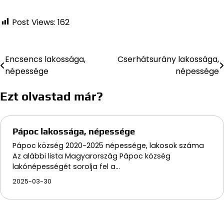
Post Views:
162
Encsencs lakossága,
Cserhátsurány lakossága,
Bejegyzés
népessége
népessége
navigáció
Ezt olvastad már?
Pápoc lakossága, népessége
Pápoc község 2020-2025 népessége, lakosok száma
Az alábbi lista Magyarország Pápoc község
lakónépességét sorolja fel a…
2025-03-30