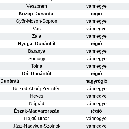
Veszprém
vármegye
Közép-Dunántúl
régió
Győr-Moson-Sopron
vármegye
Vas
vármegye
Zala
vármegye
Nyugat-Dunántúl
régió
Baranya
vármegye
Somogy
vármegye
Tolna
vármegye
Dél-Dunántúl
régió
Dunántúl
nagyrégió
Borsod-Abaúj-Zemplén
vármegye
Heves
vármegye
Nógrád
vármegye
Észak-Magyarország
régió
Hajdú-Bihar
vármegye
Jász-Nagykun-Szolnok
vármegye