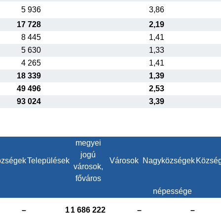
5 936
3,86
17 728
2,19
8 445
1,41
5 630
1,33
4 265
1,41
18 339
1,39
49 496
2,53
93 024
3,39
megyei
jogú
zségek
Települések
Városok
Nagyközségek
Közsé
városok,
főváros
népessége
–
1
1 686 222
–
–