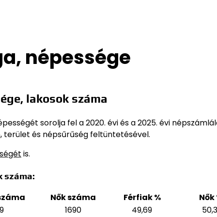
ga, népessége
ége, lakosok száma
sségét sorolja fel a 2020. évi és a 2025. évi népszámlál
 terület és népsűrűség feltüntetésével.
sségét
is.
k száma:
 száma
Nők száma
Férfiak %
Nők
9
1690
49,69
50,3