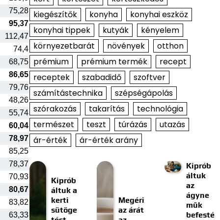
75,28
kiegészítők
konyha
konyhai eszköz
95,37
konyhai tippek
kutyák
kényelem
112,47
környezetbarát
növények
otthon
74,4
prémium
prémium termék
recept
68,75
86,65
receptek
szabadidő
szoftver
79,76
számítástechnika
szépségápolás
48,26
szórakozás
takarítás
technológia
55,74
természet
teszt
túrázás
utazás
60,04
78,97
ár-érték
ár-érték arány
85,25
78,37
Kiprób
áltuk
70,93
Kiprób
az
80,67
áltuk a
ágyne
kerti
Megéri
83,82
műk
sütöge
az árát
befesté
63,33
tést
az