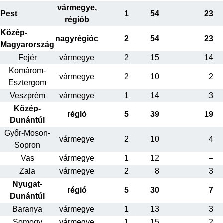
vármegye,
Pest
1
54
23
régiób
Közép-
nagyrégióc
2
54
23
Magyarország
Fejér
vármegye
2
15
14
Komárom-
vármegye
2
10
2
Esztergom
Veszprém
vármegye
1
14
3
Közép-
régió
5
39
19
Dunántúl
Győr-Moson-
vármegye
2
10
4
Sopron
Vas
vármegye
1
12
–
Zala
vármegye
2
8
3
Nyugat-
régió
5
30
7
Dunántúl
Baranya
vármegye
1
13
3
Somogy
vármegye
1
15
2