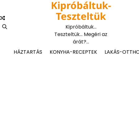
Kipróbáltuk-
Skip
to
Teszteltük
content
Kipróbáltuk…
Teszteltük… Megéri az
árát?…
HÁZTARTÁS
KONYHA-RECEPTEK
LAKÁS-OTTH