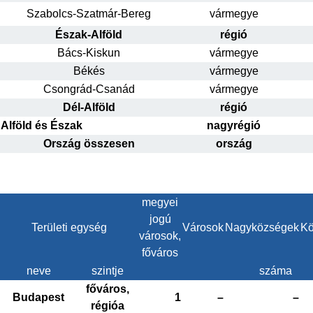
Szabolcs-Szatmár-Bereg
vármegye
Észak-Alföld
régió
Bács-Kiskun
vármegye
Békés
vármegye
Csongrád-Csanád
vármegye
Dél-Alföld
régió
Alföld és Észak
nagyrégió
Ország összesen
ország
megyei
jogú
Területi egység
Városok
Nagyközségek
Kö
városok,
főváros
neve
szintje
száma
főváros,
Budapest
1
–
–
régióa