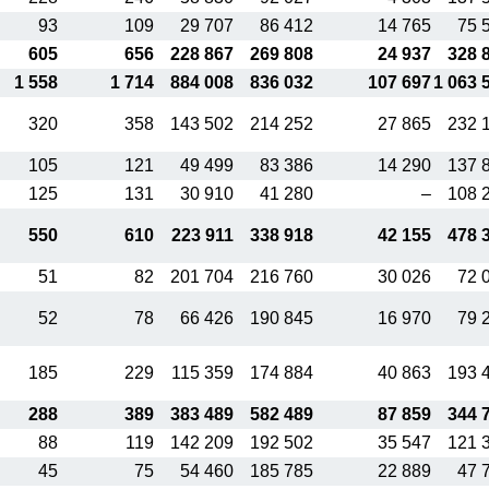
93
109
29 707
86 412
14 765
75 
605
656
228 867
269 808
24 937
328 
1 558
1 714
884 008
836 032
107 697
1 063 
320
358
143 502
214 252
27 865
232 
105
121
49 499
83 386
14 290
137 
125
131
30 910
41 280
–
108 
550
610
223 911
338 918
42 155
478 
51
82
201 704
216 760
30 026
72 
52
78
66 426
190 845
16 970
79 
185
229
115 359
174 884
40 863
193 
288
389
383 489
582 489
87 859
344 
88
119
142 209
192 502
35 547
121 
45
75
54 460
185 785
22 889
47 