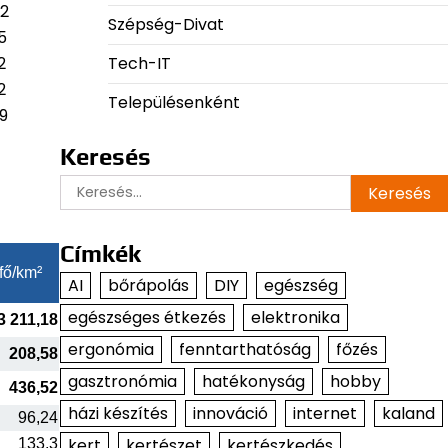
52
Szépség-Divat
5
Tech-IT
2
2
Településenként
9
Keresés
Keresés:
Címkék
fő/km²
AI
bőrápolás
DIY
egészség
egészséges étkezés
elektronika
3 211,18
ergonómia
fenntarthatóság
főzés
208,58
gasztronómia
hatékonyság
hobby
436,52
házi készítés
innováció
internet
kaland
96,24
kert
kertészet
kertészkedés
133,3