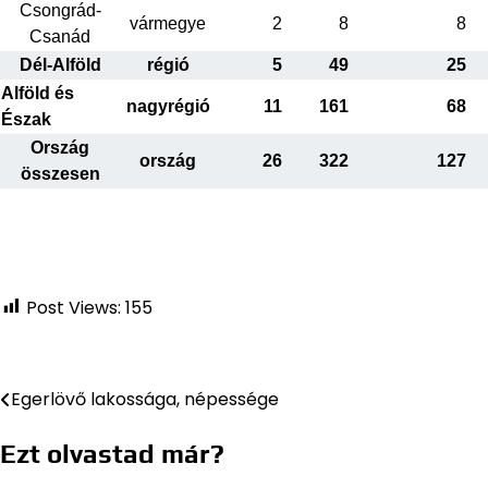
Csongrád-
vármegye
2
8
8
Csanád
Dél-Alföld
régió
5
49
25
Alföld és
nagyrégió
11
161
68
Észak
Ország
ország
26
322
127
összesen
Post Views:
155
Egerlövő lakossága, népessége
Bejegyzés
navigáció
Ezt olvastad már?