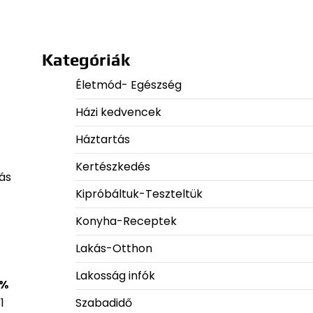
Kategóriák
Életmód- Egészség
Házi kedvencek
Háztartás
Kertészkedés
ás
Kipróbáltuk-Teszteltük
Konyha-Receptek
Lakás-Otthon
Lakosság infók
 %
Szabadidő
1