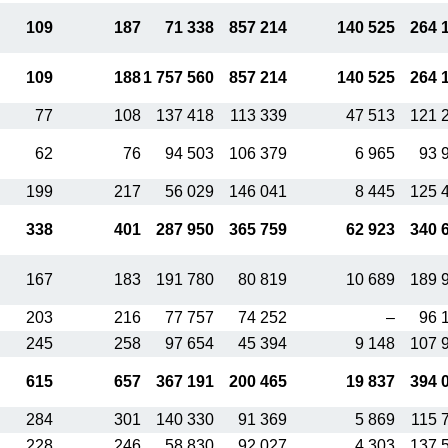
109
187
71 338
857 214
140 525
264 
109
188
1 757 560
857 214
140 525
264 
77
108
137 418
113 339
47 513
121 
62
76
94 503
106 379
6 965
93 
199
217
56 029
146 041
8 445
125 
338
401
287 950
365 759
62 923
340 
167
183
191 780
80 819
10 689
189 
203
216
77 757
74 252
–
96 
245
258
97 654
45 394
9 148
107 
615
657
367 191
200 465
19 837
394 
284
301
140 330
91 369
5 869
115 
228
246
58 830
92 027
4 303
137 