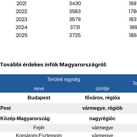
2021
3430
169
2022
3583
178
2023
3679
183
2024
3731
186
2025
3725
186
További érdekes infók Magyarországról:
Területi egység
Te
neve
szintje
Budapest
főváros, régióa
Pest
vármegye, régiób
Közép-Magyarország
nagyrégióc
Fejér
vármegye
Komárom-Esztergom
vármegye