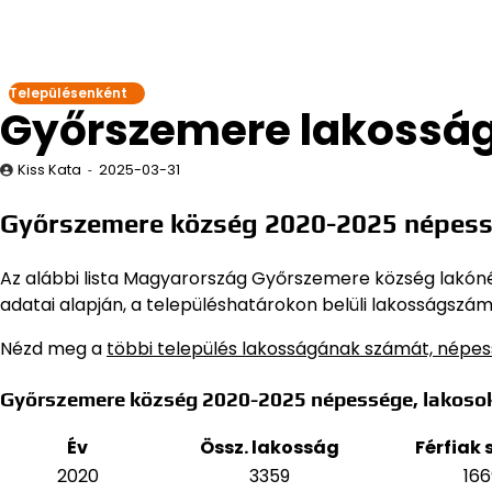
Településenként
Győrszemere lakossá
Kiss Kata
2025-03-31
Győrszemere község 2020-2025 népess
Az alábbi lista Magyarország Győrszemere község lakónépe
adatai alapján,
a településhatárokon belüli lakosságszám,
Nézd meg a
többi település lakosságának számát, népe
Győrszemere község 2020-2025 népessége, lakoso
Év
Össz. lakosság
Férfiak
2020
3359
166