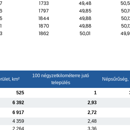
7
1733
49,48
50,
6
1797
49,85
50,1
5
1844
49,88
50,1
1
1870
49,88
50,1
3
1862
50,01
49,9
100 négyzetkilométerre jutó
rület, km²
Népsűrűség, 
település
525
1
6 392
2,93
6 917
2,72
4 359
2,48
2 264
3,36