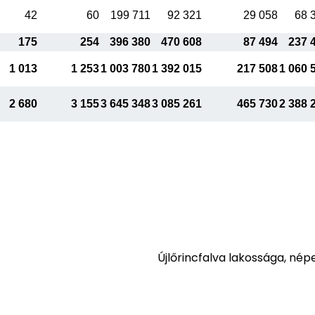
42
60
199 711
92 321
29 058
68 
175
254
396 380
470 608
87 494
237 
1 013
1 253
1 003 780
1 392 015
217 508
1 060 
2 680
3 155
3 645 348
3 085 261
465 730
2 388 
Újlőrincfalva lakossága, né