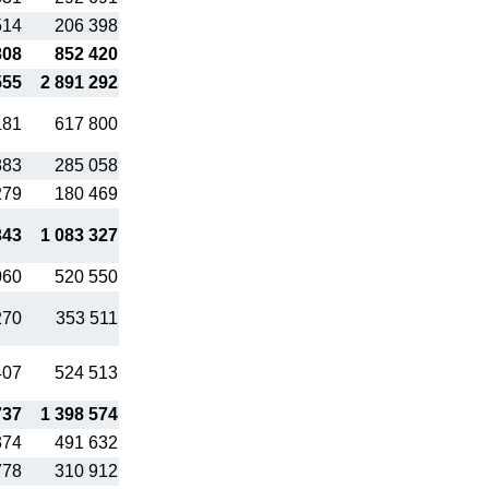
514
206 398
808
852 420
555
2 891 292
181
617 800
883
285 058
279
180 469
343
1 083 327
060
520 550
270
353 511
407
524 513
737
1 398 574
374
491 632
778
310 912