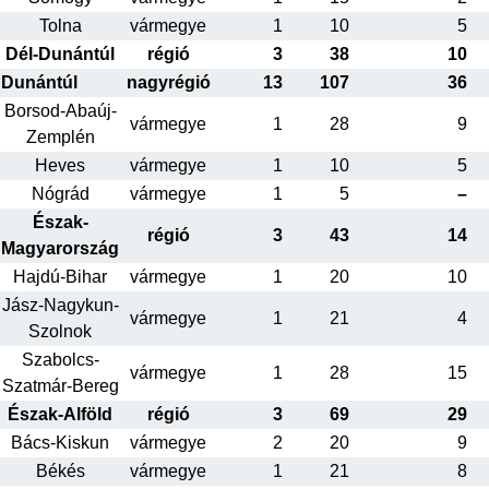
Tolna
vármegye
1
10
5
Dél-Dunántúl
régió
3
38
10
Dunántúl
nagyrégió
13
107
36
Borsod-Abaúj-
vármegye
1
28
9
Zemplén
Heves
vármegye
1
10
5
Nógrád
vármegye
1
5
–
Észak-
régió
3
43
14
Magyarország
Hajdú-Bihar
vármegye
1
20
10
Jász-Nagykun-
vármegye
1
21
4
Szolnok
Szabolcs-
vármegye
1
28
15
Szatmár-Bereg
Észak-Alföld
régió
3
69
29
Bács-Kiskun
vármegye
2
20
9
Békés
vármegye
1
21
8