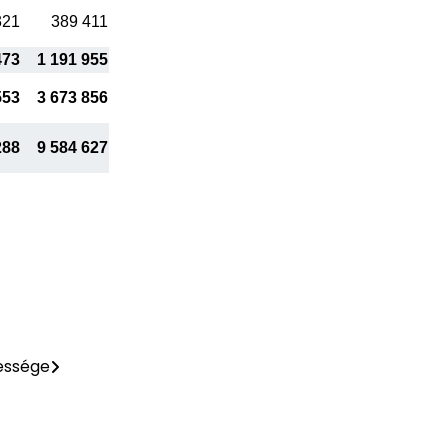
321
389 411
473
1 191 955
553
3 673 856
288
9 584 627
pessége