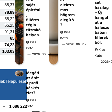
sét
saját
elektro
88,37
házilag
építésű
mos
– Új
78,89
,
bögrem
hangul
58,22
filléres
elegítő
at a
tégla
?
55,23
hálószo
tűzrakó
91,31
Kiss
bában
helyen.
fillérek
Kata
65
Kiss
ből.
2026-06-25
74,23
Kata
Kiss
103,03
2026-06-27
Kata
2026-0
Megéri
az árát
gek
Települések
a profi
késkés
zlet?
Kiss
Kata
–
1 686 222