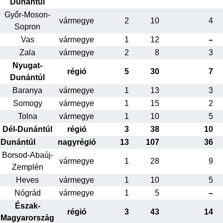
Dunántúl
Győr-Moson-
vármegye
2
10
4
Sopron
Vas
vármegye
1
12
–
Zala
vármegye
2
8
3
Nyugat-
régió
5
30
7
Dunántúl
Baranya
vármegye
1
13
3
Somogy
vármegye
1
15
2
Tolna
vármegye
1
10
5
Dél-Dunántúl
régió
3
38
10
Dunántúl
nagyrégió
13
107
36
Borsod-Abaúj-
vármegye
1
28
9
Zemplén
Heves
vármegye
1
10
5
Nógrád
vármegye
1
5
–
Észak-
régió
3
43
14
Magyarország