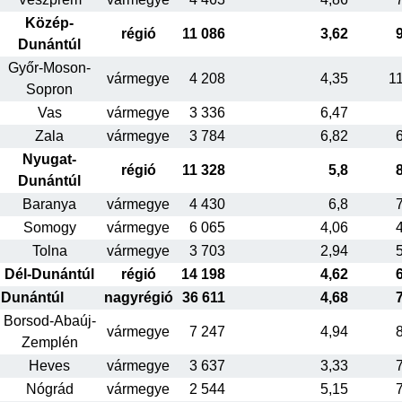
Közép-
régió
11 086
3,62
Dunántúl
Győr-Moson-
vármegye
4 208
4,35
1
Sopron
Vas
vármegye
3 336
6,47
Zala
vármegye
3 784
6,82
Nyugat-
régió
11 328
5,8
Dunántúl
Baranya
vármegye
4 430
6,8
Somogy
vármegye
6 065
4,06
Tolna
vármegye
3 703
2,94
Dél-Dunántúl
régió
14 198
4,62
Dunántúl
nagyrégió
36 611
4,68
Borsod-Abaúj-
vármegye
7 247
4,94
Zemplén
Heves
vármegye
3 637
3,33
Nógrád
vármegye
2 544
5,15