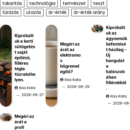
takarítás
technológia
természet
teszt
túrázás
utazás
ár-érték
ár-érték arány
Kipróbált
uk az
Kipróbált
ágyneműk
uk a kerti
Megéri az
befestésé
sütögetés
árát az
t házilag –
t saját
elektromo
Új
építésű,
s
hangulat
filléres
bögremel
a
tégla
egítő?
hálószob
tűzrakóhe
ában
Kiss Kata
lyen.
fillérekből
2026-06-25
Kiss Kata
.
2026-06-27
Kiss Kata
2026-06-
Megéri az
árát a
profi