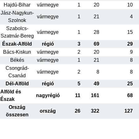
Hajdú-Bihar
vármegye
1
20
10
Jász-Nagykun-
vármegye
1
21
4
Szolnok
Szabolcs-
vármegye
1
28
15
Szatmár-Bereg
Észak-Alföld
régió
3
69
29
Bács-Kiskun
vármegye
2
20
9
Békés
vármegye
1
21
8
Csongrád-
vármegye
2
8
8
Csanád
Dél-Alföld
régió
5
49
25
Alföld és
nagyrégió
11
161
68
Észak
Ország
ország
26
322
127
összesen