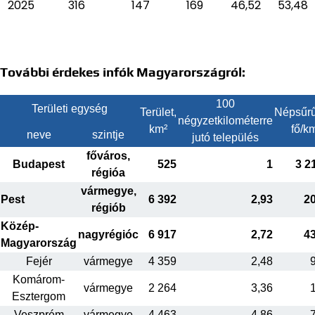
2025
316
147
169
46,52
53,48
További érdekes infók Magyarországról:
100
Területi egység
Terület,
Népsűrű
négyzetkilométerre
km²
fő/k
neve
szintje
jutó település
főváros,
Budapest
525
1
3 2
régióa
vármegye,
Pest
6 392
2,93
2
régiób
Közép-
nagyrégióc
6 917
2,72
4
Magyarország
Fejér
vármegye
4 359
2,48
Komárom-
vármegye
2 264
3,36
Esztergom
Veszprém
vármegye
4 463
4,86