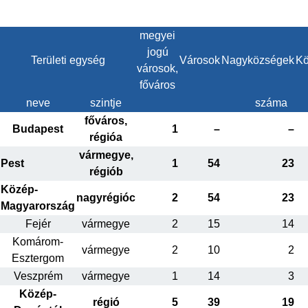
megyei
jogú
Területi egység
Városok
Nagyközségek
Kö
városok,
főváros
neve
szintje
száma
főváros,
Budapest
1
–
–
régióa
vármegye,
Pest
1
54
23
régiób
Közép-
nagyrégióc
2
54
23
Magyarország
Fejér
vármegye
2
15
14
Komárom-
vármegye
2
10
2
Esztergom
Veszprém
vármegye
1
14
3
Közép-
régió
5
39
19