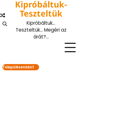
Kipróbáltuk-
Skip
to
Teszteltük
content
Kipróbáltuk…
Teszteltük… Megéri az
árát?…
Településenként