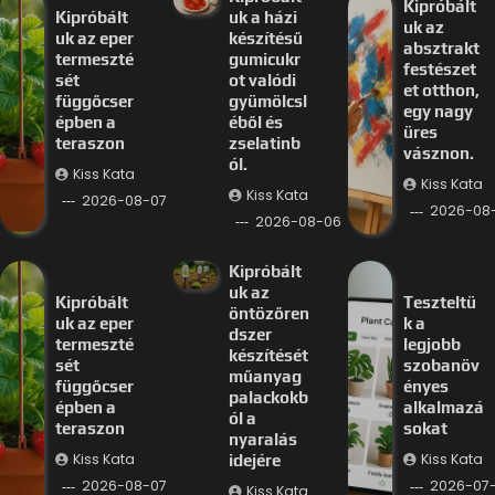
Kipróbált
Kipróbált
uk a házi
uk az
uk az eper
készítésű
absztrakt
termeszté
gumicukr
festészet
sét
ot valódi
et otthon,
függőcser
gyümölcsl
egy nagy
épben a
éből és
üres
teraszon
zselatinb
vásznon.
ól.
Kiss Kata
Kiss Kata
Kiss Kata
2026-08-07
2026-08
2026-08-06
Kipróbált
uk az
Kipróbált
Teszteltü
öntözőren
uk az eper
k a
dszer
termeszté
legjobb
készítését
sét
szobanöv
műanyag
függőcser
ényes
palackokb
épben a
alkalmazá
ól a
teraszon
sokat
nyaralás
Kiss Kata
Kiss Kata
idejére
2026-08-07
2026-07-
Kiss Kata