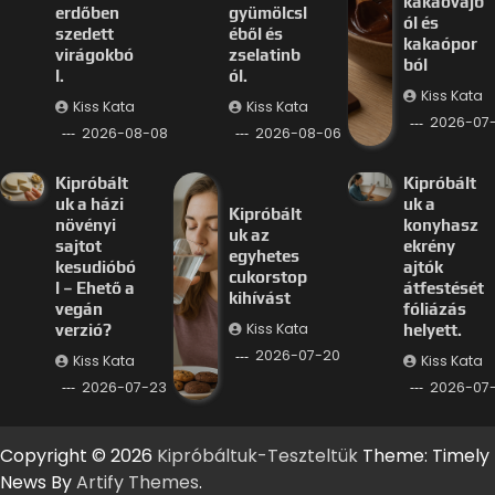
kakaóvajb
erdőben
gyümölcsl
ól és
szedett
éből és
kakaópor
virágokbó
zselatinb
ból
l.
ól.
Kiss Kata
Kiss Kata
Kiss Kata
2026-07
2026-08-08
2026-08-06
Kipróbált
Kipróbált
uk a házi
uk a
Kipróbált
növényi
konyhasz
uk az
sajtot
ekrény
egyhetes
kesudióbó
ajtók
cukorstop
l – Ehető a
átfestését
kihívást
vegán
fóliázás
Kiss Kata
verzió?
helyett.
2026-07-20
Kiss Kata
Kiss Kata
2026-07-23
2026-07-
Copyright © 2026
Kipróbáltuk-Teszteltük
Theme: Timely
News By
Artify Themes
.