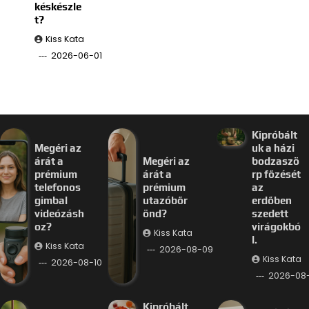
késkészle
t?
Kiss Kata
2026-06-01
Kipróbált
Megéri az
uk a házi
árát a
Megéri az
bodzaszö
prémium
árát a
rp főzését
telefonos
prémium
az
gimbal
utazóbőr
erdőben
videózásh
önd?
szedett
oz?
virágokbó
Kiss Kata
l.
Kiss Kata
2026-08-09
Kiss Kata
2026-08-10
2026-08
Kipróbált