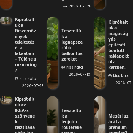
2026-07-28
Kipróbált
Kipróbált
uk a
uk a
fűszernöv
Teszteltü
magaság
ények
k a
yás
teleltetés
legnépsze
építését
ét a
rűbb
bontott
lakásban
balkonfűs
raklapokb
– Túlélte a
zereket
ól a
rozmaring
Kiss Kata
kertben.
?
2026-07-10
Kiss Kata
Kiss Kata
2026-07
2026-07-13
Kipróbált
uk az
IKEA-s
Teszteltü
szőnyege
k a
Megéri az
k
legjobb
árát a
tisztításá
routereke
prémium
t házilag,
t nagy
ágyrács?