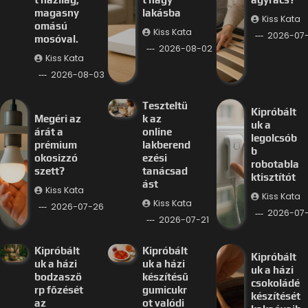
magasny
lakásba
Kiss Kata
omású
Kiss Kata
2026-07
mosóval.
2026-08-02
Kiss Kata
2026-08-03
Teszteltü
Kipróbált
Megéri az
k az
uk a
árát a
online
legolcsób
prémium
lakberend
b
okosizzó
ezési
robotabla
szett?
tanácsad
ktisztítót
ást
Kiss Kata
Kiss Kata
Kiss Kata
2026-07-26
2026-07-
2026-07-21
Kipróbált
Kipróbált
Kipróbált
uk a házi
uk a házi
uk a házi
bodzaszö
készítésű
csokoládé
rp főzését
gumicukr
készítését
az
ot valódi