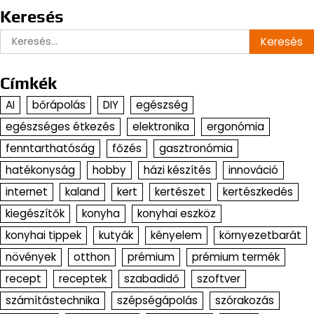
Keresés
Keresés:
Címkék
AI
bőrápolás
DIY
egészség
egészséges étkezés
elektronika
ergonómia
fenntarthatóság
főzés
gasztronómia
hatékonyság
hobby
házi készítés
innováció
internet
kaland
kert
kertészet
kertészkedés
kiegészítők
konyha
konyhai eszköz
konyhai tippek
kutyák
kényelem
környezetbarát
növények
otthon
prémium
prémium termék
recept
receptek
szabadidő
szoftver
számítástechnika
szépségápolás
szórakozás