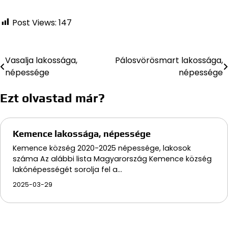
Post Views:
147
Vasalja lakossága,
Pálosvörösmart lakossága,
Bejegyzés
népessége
népessége
navigáció
Ezt olvastad már?
Kemence lakossága, népessége
Kemence község 2020-2025 népessége, lakosok
száma Az alábbi lista Magyarország Kemence község
lakónépességét sorolja fel a…
2025-03-29