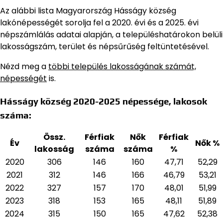
Az alábbi lista Magyarország Hásságy község
lakónépességét sorolja fel a 2020. évi és a 2025. évi
népszámlálás adatai alapján,
a településhatárokon belüli
lakosságszám, terület és népsűrűség feltüntetésével.
Nézd meg a
többi település lakosságának számát,
népességét
is.
Hásságy község 2020-2025 népessége, lakosok
száma:
Össz.
Férfiak
Nők
Férfiak
Év
Nők %
lakosság
száma
száma
%
2020
306
146
160
47,71
52,29
2021
312
146
166
46,79
53,21
2022
327
157
170
48,01
51,99
2023
318
153
165
48,11
51,89
2024
315
150
165
47,62
52,38