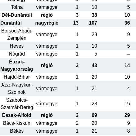
Tolna
vármegye
1
10
5
Dél-Dunántúl
régió
3
38
10
Dunántúl
nagyrégió
13
107
36
Borsod-Abaúj-
vármegye
1
28
9
Zemplén
Heves
vármegye
1
10
5
Nógrád
vármegye
1
5
–
Észak-
régió
3
43
14
Magyarország
Hajdú-Bihar
vármegye
1
20
10
Jász-Nagykun-
vármegye
1
21
4
Szolnok
Szabolcs-
vármegye
1
28
15
Szatmár-Bereg
Észak-Alföld
régió
3
69
29
Bács-Kiskun
vármegye
2
20
9
Békés
vármegye
1
21
8