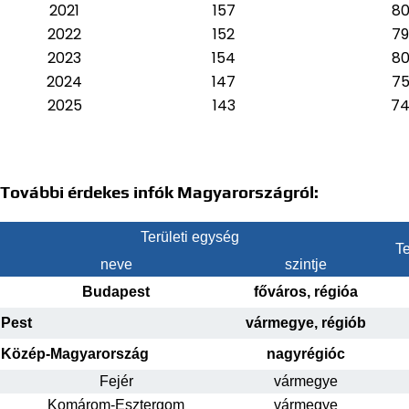
2021
157
8
2022
152
79
2023
154
8
2024
147
7
2025
143
7
További érdekes infók Magyarországról:
Területi egység
Te
neve
szintje
Budapest
főváros, régióa
Pest
vármegye, régiób
Közép-Magyarország
nagyrégióc
Fejér
vármegye
Komárom-Esztergom
vármegye