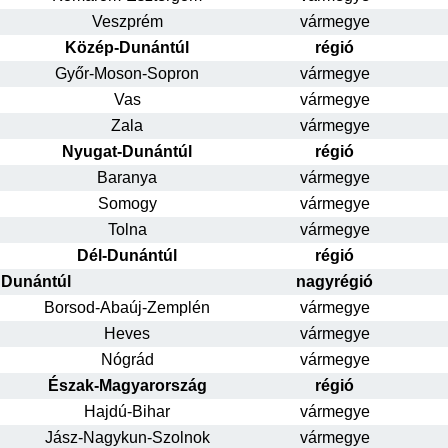
Veszprém
vármegye
Közép-Dunántúl
régió
Győr-Moson-Sopron
vármegye
Vas
vármegye
Zala
vármegye
Nyugat-Dunántúl
régió
Baranya
vármegye
Somogy
vármegye
Tolna
vármegye
Dél-Dunántúl
régió
Dunántúl
nagyrégió
Borsod-Abaúj-Zemplén
vármegye
Heves
vármegye
Nógrád
vármegye
Észak-Magyarország
régió
Hajdú-Bihar
vármegye
Jász-Nagykun-Szolnok
vármegye