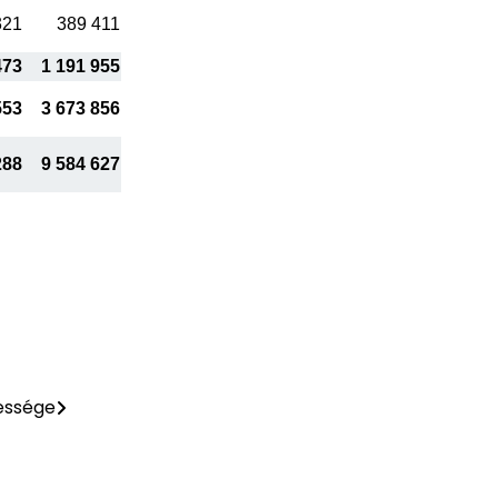
321
389 411
473
1 191 955
553
3 673 856
288
9 584 627
essége