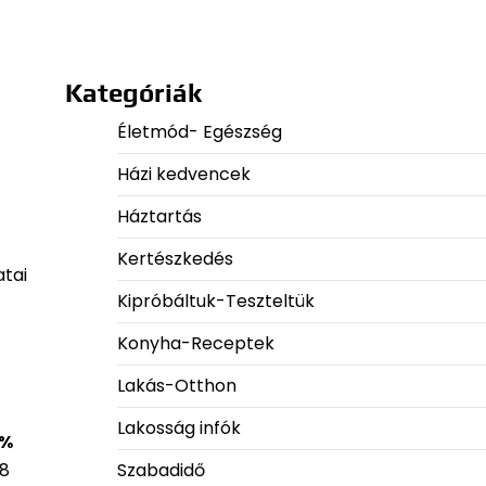
Kategóriák
Életmód- Egészség
Házi kedvencek
Háztartás
Kertészkedés
atai
Kipróbáltuk-Teszteltük
Konyha-Receptek
Lakás-Otthon
Lakosság infók
 %
Szabadidő
68