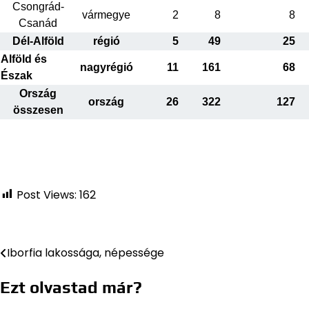
Csongrád-
vármegye
2
8
8
Csanád
Dél-Alföld
régió
5
49
25
Alföld és
nagyrégió
11
161
68
Észak
Ország
ország
26
322
127
összesen
Post Views:
162
Iborfia lakossága, népessége
Bejegyzés
navigáció
Ezt olvastad már?