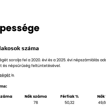
épessége
 lakosok száma
ét sorolja fel a 2020. évi és a 2025. évi népszámlálás ad
t és népsűrűség feltüntetésével.
sségét
is.
áma:
 száma
Nők száma
Férfiak %
Nők
78
50,32
49,