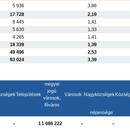
5 936
3,86
17 728
2,19
8 445
1,41
5 630
1,33
4 265
1,41
18 339
1,39
49 496
2,53
93 024
3,39
megyei
jogú
zségek
Települések
Városok
Nagyközségek
Közsé
városok,
főváros
népessége
–
1
1 686 222
–
–