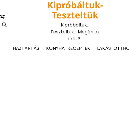
Kipróbáltuk-
Skip
to
Teszteltük
content
Kipróbáltuk…
Teszteltük… Megéri az
árát?…
HÁZTARTÁS
KONYHA-RECEPTEK
LAKÁS-OTTH