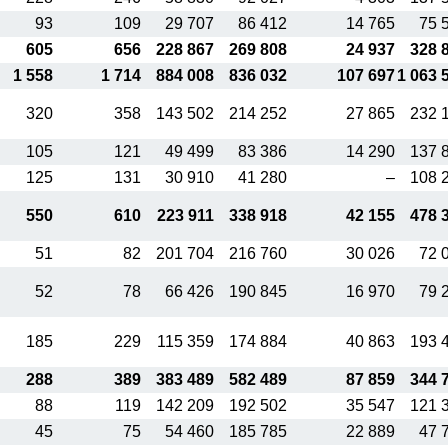
93
109
29 707
86 412
14 765
75 
605
656
228 867
269 808
24 937
328 
1 558
1 714
884 008
836 032
107 697
1 063 
320
358
143 502
214 252
27 865
232 
105
121
49 499
83 386
14 290
137 
125
131
30 910
41 280
–
108 
550
610
223 911
338 918
42 155
478 
51
82
201 704
216 760
30 026
72 
52
78
66 426
190 845
16 970
79 
185
229
115 359
174 884
40 863
193 
288
389
383 489
582 489
87 859
344 
88
119
142 209
192 502
35 547
121 
45
75
54 460
185 785
22 889
47 