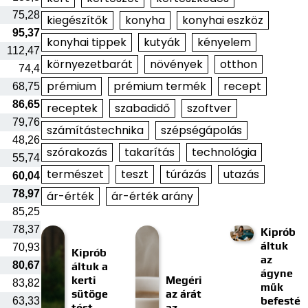
75,28
kiegészítők
konyha
konyhai eszköz
95,37
konyhai tippek
kutyák
kényelem
112,47
környezetbarát
növények
otthon
74,4
prémium
prémium termék
recept
68,75
86,65
receptek
szabadidő
szoftver
79,76
számítástechnika
szépségápolás
48,26
szórakozás
takarítás
technológia
55,74
természet
teszt
túrázás
utazás
60,04
78,97
ár-érték
ár-érték arány
85,25
78,37
Kiprób
áltuk
70,93
Kiprób
az
80,67
áltuk a
ágyne
kerti
Megéri
83,82
műk
sütöge
az árát
befesté
63,33
tést
az