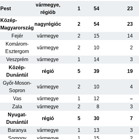
vármegye,
Pest
1
54
23
régiób
Közép-
nagyrégióc
2
54
23
Magyarország
Fejér
vármegye
2
15
14
Komárom-
vármegye
2
10
2
Esztergom
Veszprém
vármegye
1
14
3
Közép-
régió
5
39
19
Dunántúl
Győr-Moson-
vármegye
2
10
4
Sopron
Vas
vármegye
1
12
–
Zala
vármegye
2
8
3
Nyugat-
régió
5
30
7
Dunántúl
Baranya
vármegye
1
13
3
Somogy
vármegye
1
15
2