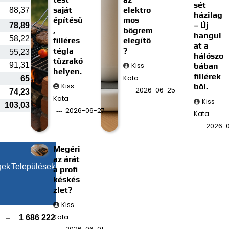
sét
saját
elektro
88,37
házilag
építésű
mos
– Új
78,89
,
bögrem
hangul
58,22
filléres
elegítő
at a
tégla
?
55,23
hálószo
tűzrakó
91,31
Kiss
bában
helyen.
fillérek
Kata
65
Kiss
ből.
2026-06-25
74,23
Kata
Kiss
103,03
2026-06-27
Kata
2026-0
Megéri
az árát
gek
Települések
a profi
késkés
zlet?
Kiss
Kata
–
1 686 222