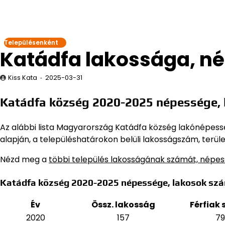
Településenként
Katádfa lakossága, n
Kiss Kata
2025-03-31
Katádfa község 2020-2025 népessége,
Az alábbi lista Magyarország Katádfa község lakónépesség
alapján,
a településhatárokon belüli lakosságszám, terüle
Nézd meg a
többi település lakosságának számát, népe
Katádfa község 2020-2025 népessége, lakosok sz
Év
Össz. lakosság
Férfiak
2020
157
79