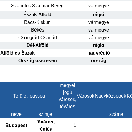
Szabolcs-Szatmár-Bereg
vármegye
Észak-Alföld
régió
Bács-Kiskun
vármegye
Békés
vármegye
Csongrád-Csanád
vármegye
Dél-Alföld
régió
Alföld és Észak
nagyrégió
Ország összesen
ország
megyei
jogú
Területi egység
Városok
Nagyközségek
Kö
városok,
főváros
neve
szintje
száma
főváros,
Budapest
1
–
–
régióa