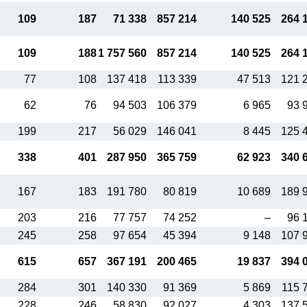
109
187
71 338
857 214
140 525
264 
109
188
1 757 560
857 214
140 525
264 
77
108
137 418
113 339
47 513
121 
62
76
94 503
106 379
6 965
93 
199
217
56 029
146 041
8 445
125 
338
401
287 950
365 759
62 923
340 
167
183
191 780
80 819
10 689
189 
203
216
77 757
74 252
–
96 
245
258
97 654
45 394
9 148
107 
615
657
367 191
200 465
19 837
394 
284
301
140 330
91 369
5 869
115 
228
246
58 830
92 027
4 303
137 