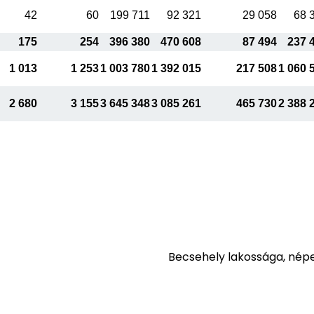
42
60
199 711
92 321
29 058
68 
175
254
396 380
470 608
87 494
237 
1 013
1 253
1 003 780
1 392 015
217 508
1 060 
2 680
3 155
3 645 348
3 085 261
465 730
2 388 
Becsehely lakossága, nép