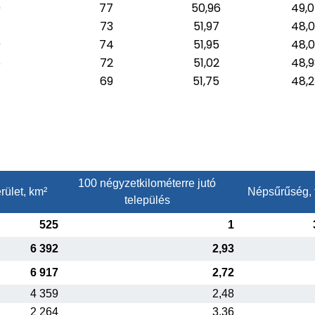
0
77
50,96
49,
73
51,97
48,
0
74
51,95
48,
5
72
51,02
48,
4
69
51,75
48,
100 négyzetkilométerre jutó
rület, km²
Népsűrűség, 
település
525
1
6 392
2,93
6 917
2,72
4 359
2,48
2 264
3,36