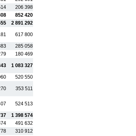
514
206 398
808
852 420
555
2 891 292
181
617 800
883
285 058
279
180 469
343
1 083 327
060
520 550
270
353 511
407
524 513
737
1 398 574
374
491 632
778
310 912