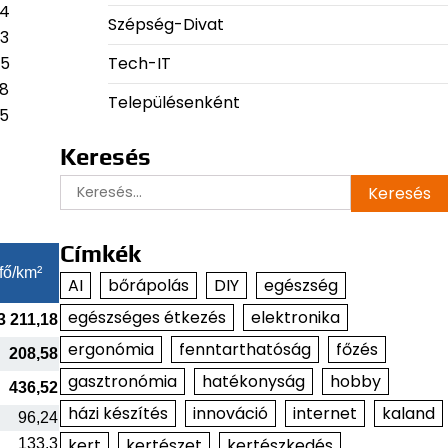
04
Szépség-Divat
03
Tech-IT
05
98
Településenként
25
Keresés
Keresés:
Címkék
fő/km²
AI
bőrápolás
DIY
egészség
egészséges étkezés
elektronika
3 211,18
ergonómia
fenntarthatóság
főzés
208,58
gasztronómia
hatékonyság
hobby
436,52
házi készítés
innováció
internet
kaland
96,24
kert
kertészet
kertészkedés
133,3