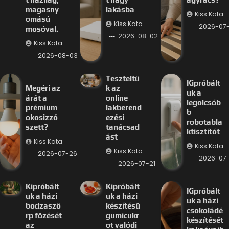
magasny
lakásba
Kiss Kata
omású
Kiss Kata
2026-07
mosóval.
2026-08-02
Kiss Kata
2026-08-03
Teszteltü
Kipróbált
Megéri az
k az
uk a
árát a
online
legolcsób
prémium
lakberend
b
okosizzó
ezési
robotabla
szett?
tanácsad
ktisztítót
ást
Kiss Kata
Kiss Kata
Kiss Kata
2026-07-26
2026-07-
2026-07-21
Kipróbált
Kipróbált
Kipróbált
uk a házi
uk a házi
uk a házi
bodzaszö
készítésű
csokoládé
rp főzését
gumicukr
készítését
az
ot valódi