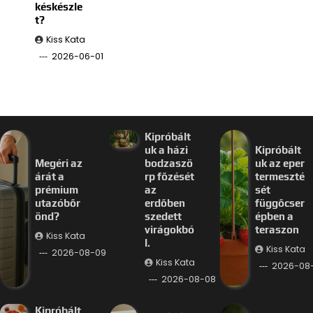
késkészle
t?
Kiss Kata
2026-06-01
Kipróbált
uk a házi
Kipróbált
Megéri az
bodzaszö
uk az eper
árát a
rp főzését
termeszté
prémium
az
sét
utazóbőr
erdőben
függőcser
önd?
szedett
épben a
virágokbó
teraszon
Kiss Kata
l.
Kiss Kata
2026-08-09
Kiss Kata
2026-08
2026-08-08
Kipróbált