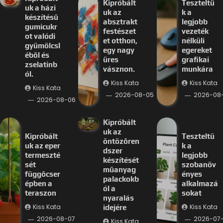
Kipróbált
Teszteltü
uk a házi
uk az
k a
készítésű
absztrakt
legjobb
gumicukr
festészet
vezeték
ot valódi
et otthon,
nélküli
gyümölcsl
egy nagy
egereket
éből és
üres
grafikai
zselatinb
vásznon.
munkára
ól.
Kiss Kata
Kiss Kata
Kiss Kata
2026-08-05
2026-08
2026-08-06
Kipróbált
uk az
Kipróbált
Teszteltü
öntözőren
uk az eper
k a
dszer
termeszté
legjobb
készítését
sét
szobanöv
műanyag
függőcser
ényes
palackokb
épben a
alkalmazá
ól a
teraszon
sokat
nyaralás
Kiss Kata
Kiss Kata
idejére
2026-08-07
2026-07-
Kiss Kata