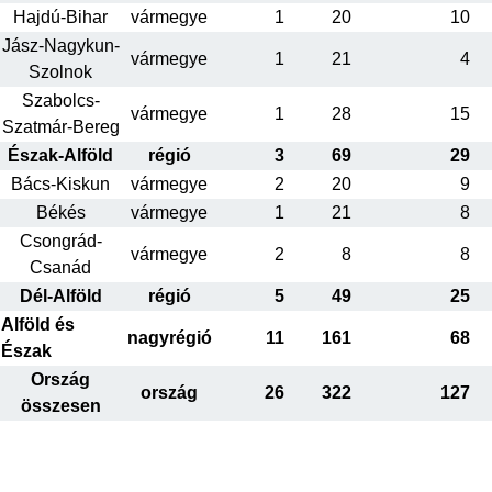
Hajdú-Bihar
vármegye
1
20
10
Jász-Nagykun-
vármegye
1
21
4
Szolnok
Szabolcs-
vármegye
1
28
15
Szatmár-Bereg
Észak-Alföld
régió
3
69
29
Bács-Kiskun
vármegye
2
20
9
Békés
vármegye
1
21
8
Csongrád-
vármegye
2
8
8
Csanád
Dél-Alföld
régió
5
49
25
Alföld és
nagyrégió
11
161
68
Észak
Ország
ország
26
322
127
összesen