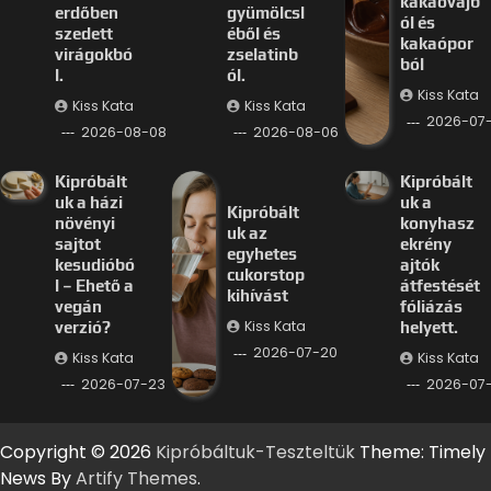
kakaóvajb
erdőben
gyümölcsl
ól és
szedett
éből és
kakaópor
virágokbó
zselatinb
ból
l.
ól.
Kiss Kata
Kiss Kata
Kiss Kata
2026-07
2026-08-08
2026-08-06
Kipróbált
Kipróbált
uk a házi
uk a
Kipróbált
növényi
konyhasz
uk az
sajtot
ekrény
egyhetes
kesudióbó
ajtók
cukorstop
l – Ehető a
átfestését
kihívást
vegán
fóliázás
Kiss Kata
verzió?
helyett.
2026-07-20
Kiss Kata
Kiss Kata
2026-07-23
2026-07-
Copyright © 2026
Kipróbáltuk-Teszteltük
Theme: Timely
News By
Artify Themes
.