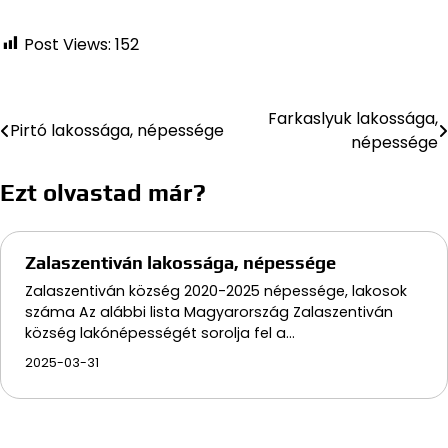
Post Views:
152
Farkaslyuk lakossága,
Bejegyzés
Pirtó lakossága, népessége
népessége
navigáció
Ezt olvastad már?
Zalaszentiván lakossága, népessége
Zalaszentiván község 2020-2025 népessége, lakosok
száma Az alábbi lista Magyarország Zalaszentiván
község lakónépességét sorolja fel a…
2025-03-31