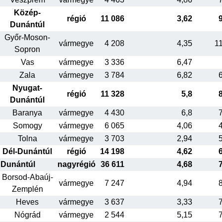
Közép-
régió
11 086
3,62
Dunántúl
Győr-Moson-
vármegye
4 208
4,35
1
Sopron
Vas
vármegye
3 336
6,47
Zala
vármegye
3 784
6,82
Nyugat-
régió
11 328
5,8
Dunántúl
Baranya
vármegye
4 430
6,8
Somogy
vármegye
6 065
4,06
Tolna
vármegye
3 703
2,94
Dél-Dunántúl
régió
14 198
4,62
Dunántúl
nagyrégió
36 611
4,68
Borsod-Abaúj-
vármegye
7 247
4,94
Zemplén
Heves
vármegye
3 637
3,33
Nógrád
vármegye
2 544
5,15