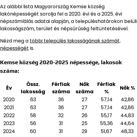
Az alábbi lista Magyarország Kemse község
lakónépességét sorolja fel a 2020. évi és a 2025. évi
népszámlálás adatai alapján,
a településhatárokon belüli
lakosságszám, terület és népsűrűség feltüntetésével.
Nézd meg a
többi település lakosságának számát,
népességét
is.
Kemse község 2020-2025 népessége, lakosok
száma:
Össz.
Férfiak
Nők
Férfiak
Év
Nők %
lakosság
száma
száma
%
2020
63
36
27
57,14
42,86
2021
63
36
27
57,14
42,86
2022
58
32
26
55,17
44,83
2023
56
31
25
55,36
44,64
2024
60
31
29
51,67
48,33