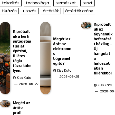
takarítás
technológia
természet
teszt
túrázás
utazás
ár-érték
ár-érték arány
Kipróbált
uk az
Kipróbált
ágyneműk
uk a kerti
Megéri az
befestésé
sütögetés
árát az
t házilag –
t saját
elektromo
Új
építésű,
s
hangulat
filléres
bögremel
a
tégla
egítő?
hálószob
tűzrakóhe
ában
Kiss Kata
lyen.
fillérekből
2026-06-25
Kiss Kata
.
2026-06-27
Kiss Kata
2026-06-
Megéri az
árát a
profi