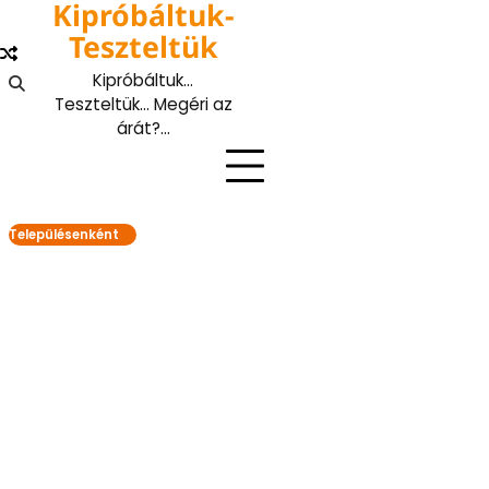
Kipróbáltuk-
Skip
to
Teszteltük
content
Kipróbáltuk…
Teszteltük… Megéri az
árát?…
Településenként