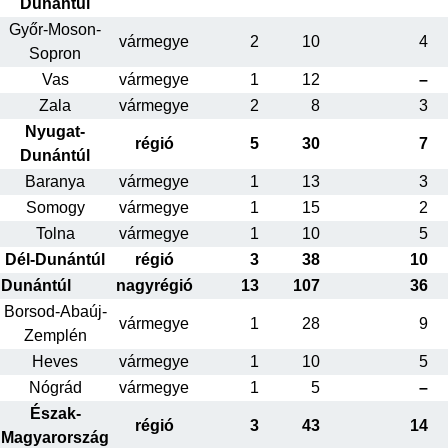
Dunántúl
Győr-Moson-
vármegye
2
10
4
Sopron
Vas
vármegye
1
12
–
Zala
vármegye
2
8
3
Nyugat-
régió
5
30
7
Dunántúl
Baranya
vármegye
1
13
3
Somogy
vármegye
1
15
2
Tolna
vármegye
1
10
5
Dél-Dunántúl
régió
3
38
10
Dunántúl
nagyrégió
13
107
36
Borsod-Abaúj-
vármegye
1
28
9
Zemplén
Heves
vármegye
1
10
5
Nógrád
vármegye
1
5
–
Észak-
régió
3
43
14
Magyarország