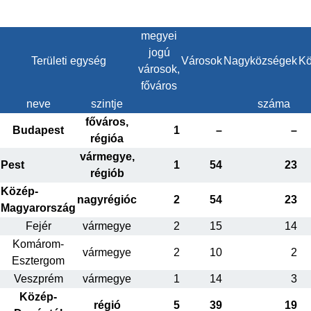
megyei
jogú
Területi egység
Városok
Nagyközségek
Kö
városok,
főváros
neve
szintje
száma
főváros,
Budapest
1
–
–
régióa
vármegye,
Pest
1
54
23
régiób
Közép-
nagyrégióc
2
54
23
Magyarország
Fejér
vármegye
2
15
14
Komárom-
vármegye
2
10
2
Esztergom
Veszprém
vármegye
1
14
3
Közép-
régió
5
39
19