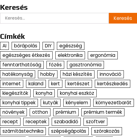
Keresés
Keresés:
Címkék
AI
bőrápolás
DIY
egészség
egészséges étkezés
elektronika
ergonómia
fenntarthatóság
főzés
gasztronómia
hatékonyság
hobby
házi készítés
innováció
internet
kaland
kert
kertészet
kertészkedés
kiegészítők
konyha
konyhai eszköz
konyhai tippek
kutyák
kényelem
környezetbarát
növények
otthon
prémium
prémium termék
recept
receptek
szabadidő
szoftver
számítástechnika
szépségápolás
szórakozás