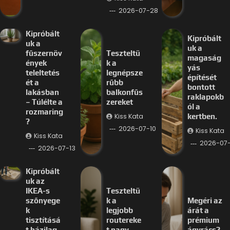
2026-07-28
Kipróbált
Kipróbált
uk a
uk a
fűszernöv
Teszteltü
magaság
ények
k a
yás
teleltetés
legnépsze
építését
ét a
rűbb
bontott
lakásban
balkonfűs
raklapokb
– Túlélte a
zereket
ól a
rozmaring
Kiss Kata
kertben.
?
2026-07-10
Kiss Kata
Kiss Kata
2026-07
2026-07-13
Kipróbált
uk az
IKEA-s
Teszteltü
szőnyege
k a
Megéri az
k
legjobb
árát a
tisztításá
routereke
prémium
t házilag,
t nagy
ágyrács?