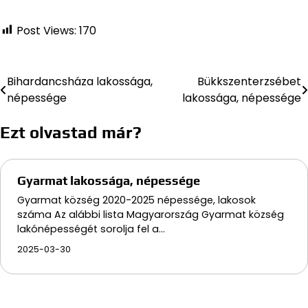
Post Views:
170
Bihardancsháza lakossága,
Bükkszenterzsébet
Bejegyzés
népessége
lakossága, népessége
navigáció
Ezt olvastad már?
Gyarmat lakossága, népessége
Gyarmat község 2020-2025 népessége, lakosok
száma Az alábbi lista Magyarország Gyarmat község
lakónépességét sorolja fel a…
2025-03-30