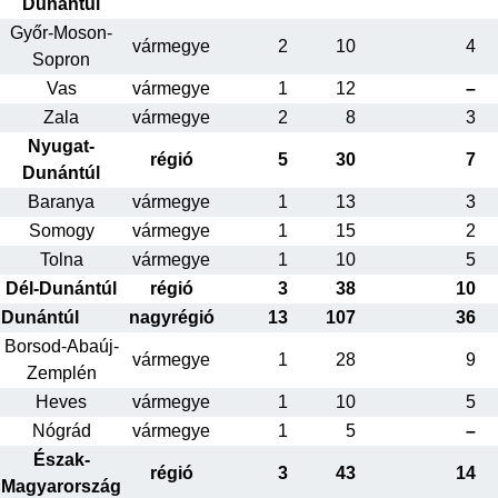
Dunántúl
Győr-Moson-
vármegye
2
10
4
Sopron
Vas
vármegye
1
12
–
Zala
vármegye
2
8
3
Nyugat-
régió
5
30
7
Dunántúl
Baranya
vármegye
1
13
3
Somogy
vármegye
1
15
2
Tolna
vármegye
1
10
5
Dél-Dunántúl
régió
3
38
10
Dunántúl
nagyrégió
13
107
36
Borsod-Abaúj-
vármegye
1
28
9
Zemplén
Heves
vármegye
1
10
5
Nógrád
vármegye
1
5
–
Észak-
régió
3
43
14
Magyarország