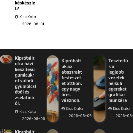
késkészle
t?
Kiss Kata
2026-06-01
Kipróbált
Kipróbált
Teszteltü
uk a házi
uk az
k a
készítésű
absztrakt
legjobb
gumicukr
festészet
vezeték
ot valódi
et otthon,
nélküli
gyümölcsl
egy nagy
egereket
éből és
üres
grafikai
zselatinb
vásznon.
munkára
ól.
Kiss Kata
Kiss Kata
Kiss Kata
2026-08-05
2026-08
2026-08-06
Kipróbált