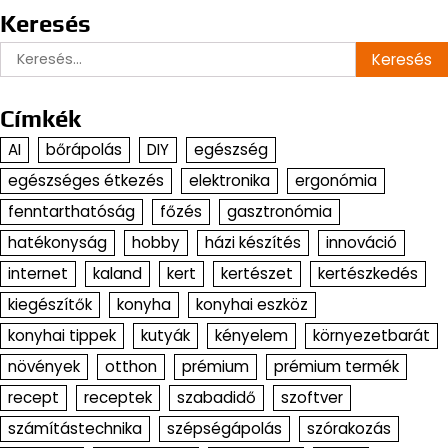
Keresés
Keresés:
Címkék
AI
bőrápolás
DIY
egészség
egészséges étkezés
elektronika
ergonómia
fenntarthatóság
főzés
gasztronómia
hatékonyság
hobby
házi készítés
innováció
internet
kaland
kert
kertészet
kertészkedés
kiegészítők
konyha
konyhai eszköz
konyhai tippek
kutyák
kényelem
környezetbarát
növények
otthon
prémium
prémium termék
recept
receptek
szabadidő
szoftver
számítástechnika
szépségápolás
szórakozás