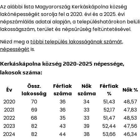
Az alábbi lista Magyarország Kerkáskápolna község
lakónépességét sorolja fel a 2020. évi és a 2025. évi
népszámlálás adatai alapján,
a településhatárokon belüli
lakosságszám, terület és népsűrűség feltüntetésével.
Nézd meg a
többi település lakosságának számát,
népességét
is.
Kerkáskápolna község 2020-2025 népessége,
lakosok száma:
Össz.
Férfiak
Nők
Férfiak
Év
Nők %
lakosság
száma
száma
%
2020
70
36
34
51,43
48,57
2021
69
36
33
52,17
47,83
2022
68
35
33
51,47
48,53
2023
82
43
39
52,44
47,56
2024
82
44
38
53,66
46,34