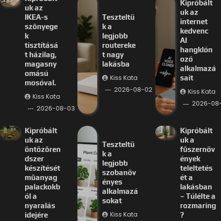
Kipróbált
uk az
uk az
IKEA-s
Teszteltü
internet
szőnyege
k a
kedvenc
k
legjobb
AI
tisztításá
routereke
hangklón
t házilag,
t nagy
ozó
magasny
lakásba
alkalmazá
omású
Kiss Kata
sait
mosóval.
2026-08-02
Kiss Kata
Kiss Kata
2026-08-
2026-08-03
Kipróbált
Kipróbált
uk az
uk a
Teszteltü
öntözőren
fűszernöv
k a
dszer
ények
legjobb
készítését
teleltetés
szobanöv
műanyag
ét a
ényes
palackokb
lakásban
alkalmazá
ól a
– Túlélte a
sokat
nyaralás
rozmaring
Kiss Kata
idejére
?