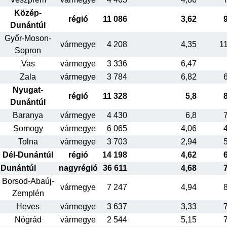
Közép-
régió
11 086
3,62
Dunántúl
Győr-Moson-
vármegye
4 208
4,35
1
Sopron
Vas
vármegye
3 336
6,47
Zala
vármegye
3 784
6,82
Nyugat-
régió
11 328
5,8
Dunántúl
Baranya
vármegye
4 430
6,8
Somogy
vármegye
6 065
4,06
Tolna
vármegye
3 703
2,94
Dél-Dunántúl
régió
14 198
4,62
Dunántúl
nagyrégió
36 611
4,68
Borsod-Abaúj-
vármegye
7 247
4,94
Zemplén
Heves
vármegye
3 637
3,33
Nógrád
vármegye
2 544
5,15