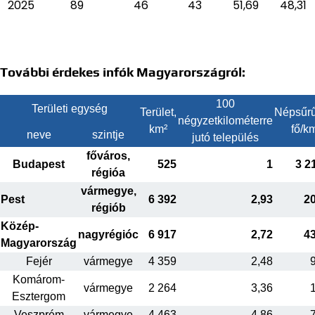
2025
89
46
43
51,69
48,31
További érdekes infók Magyarországról:
100
Területi egység
Terület,
Népsűrű
négyzetkilométerre
km²
fő/k
neve
szintje
jutó település
főváros,
Budapest
525
1
3 2
régióa
vármegye,
Pest
6 392
2,93
2
régiób
Közép-
nagyrégióc
6 917
2,72
4
Magyarország
Fejér
vármegye
4 359
2,48
Komárom-
vármegye
2 264
3,36
Esztergom
Veszprém
vármegye
4 463
4,86