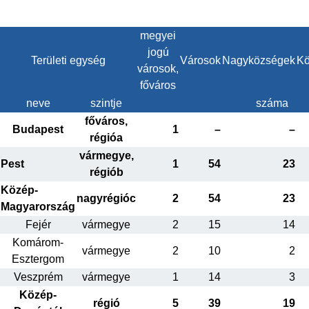
megyei
jogú
Területi egység
Városok
Nagyközségek
Kö
városok,
főváros
neve
szintje
száma
főváros,
Budapest
1
–
–
régióa
vármegye,
Pest
1
54
23
régiób
Közép-
nagyrégióc
2
54
23
Magyarország
Fejér
vármegye
2
15
14
Komárom-
vármegye
2
10
2
Esztergom
Veszprém
vármegye
1
14
3
Közép-
régió
5
39
19