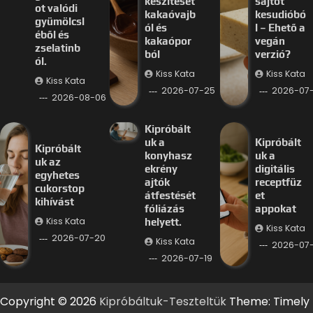
készítését
sajtot
ot valódi
kakaóvajb
kesudióbó
gyümölcsl
ól és
l – Ehető a
éből és
kakaópor
vegán
zselatinb
ból
verzió?
ól.
Kiss Kata
Kiss Kata
Kiss Kata
2026-07-25
2026-07
2026-08-06
Kipróbált
uk a
Kipróbált
Kipróbált
konyhasz
uk a
uk az
ekrény
digitális
egyhetes
ajtók
receptfüz
cukorstop
átfestését
et
kihívást
fóliázás
appokat
Kiss Kata
helyett.
Kiss Kata
2026-07-20
Kiss Kata
2026-07-
2026-07-19
Copyright © 2026
Kipróbáltuk-Teszteltük
Theme: Timely