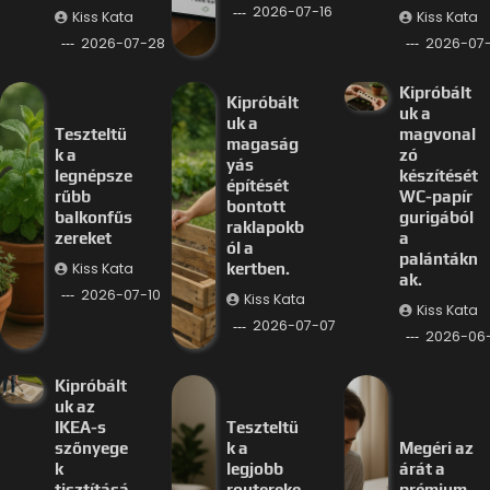
2026-07-16
Kiss Kata
Kiss Kata
2026-07-28
2026-07-
Kipróbált
Kipróbált
uk a
uk a
Teszteltü
magvonal
magaság
k a
zó
yás
legnépsze
készítését
építését
rűbb
WC-papír
bontott
balkonfűs
gurigából
raklapokb
zereket
a
ól a
palántákn
Kiss Kata
kertben.
ak.
2026-07-10
Kiss Kata
Kiss Kata
2026-07-07
2026-06
Kipróbált
uk az
IKEA-s
Teszteltü
szőnyege
k a
Megéri az
k
legjobb
árát a
tisztításá
routereke
prémium