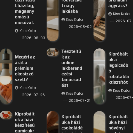
t házilag,
t nagy
ágyrács?
magasny
lakásba
Kiss Kata
omású
Kiss Kata
2026-07
mosóval.
2026-08-02
Kiss Kata
2026-08-03
Teszteltü
Kipróbált
Megéri az
k az
uk a
árát a
online
legolcsób
prémium
lakberend
b
okosizzó
ezési
robotabla
szett?
tanácsad
ktisztítót
ást
Kiss Kata
Kiss Kata
Kiss Kata
2026-07-26
2026-07-
2026-07-21
Kipróbált
Kipróbált
Kipróbált
uk a házi
uk a házi
uk a házi
készítésű
csokoládé
növényi
gumicukr