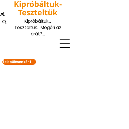
Kipróbáltuk-
Skip
to
Teszteltük
content
Kipróbáltuk…
Teszteltük… Megéri az
árát?…
Településenként