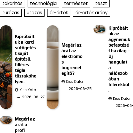
takarítás
technológia
természet
teszt
túrázás
utazás
ár-érték
ár-érték arány
Kipróbált
uk az
Kipróbált
ágyneműk
uk a kerti
Megéri az
befestésé
sütögetés
árát az
t házilag –
t saját
elektromo
Új
építésű,
s
hangulat
filléres
bögremel
a
tégla
egítő?
hálószob
tűzrakóhe
ában
Kiss Kata
lyen.
fillérekből
2026-06-25
Kiss Kata
.
2026-06-27
Kiss Kata
2026-06-
Megéri az
árát a
profi