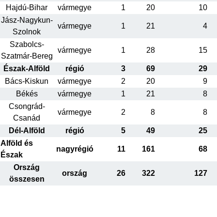
Hajdú-Bihar
vármegye
1
20
10
Jász-Nagykun-
vármegye
1
21
4
Szolnok
Szabolcs-
vármegye
1
28
15
Szatmár-Bereg
Észak-Alföld
régió
3
69
29
Bács-Kiskun
vármegye
2
20
9
Békés
vármegye
1
21
8
Csongrád-
vármegye
2
8
8
Csanád
Dél-Alföld
régió
5
49
25
Alföld és
nagyrégió
11
161
68
Észak
Ország
ország
26
322
127
összesen