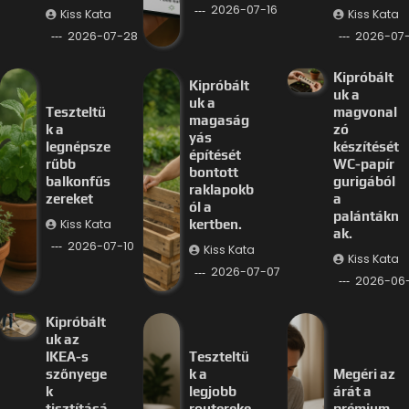
2026-07-16
Kiss Kata
Kiss Kata
2026-07-28
2026-07-
Kipróbált
Kipróbált
uk a
uk a
Teszteltü
magvonal
magaság
k a
zó
yás
legnépsze
készítését
építését
rűbb
WC-papír
bontott
balkonfűs
gurigából
raklapokb
zereket
a
ól a
palántákn
Kiss Kata
kertben.
ak.
2026-07-10
Kiss Kata
Kiss Kata
2026-07-07
2026-06
Kipróbált
uk az
IKEA-s
Teszteltü
szőnyege
k a
Megéri az
k
legjobb
árát a
tisztításá
routereke
prémium