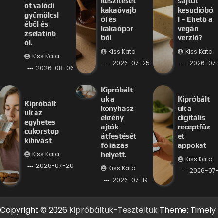
készítését
sajtot
ot valódi
kakaóvajb
kesudióbó
gyümölcsl
ól és
l – Ehető a
éből és
kakaópor
vegán
zselatinb
ból
verzió?
ól.
Kiss Kata
Kiss Kata
Kiss Kata
2026-07-25
2026-07
2026-08-06
Kipróbált
uk a
Kipróbált
Kipróbált
konyhasz
uk a
uk az
ekrény
digitális
egyhetes
ajtók
receptfüz
cukorstop
átfestését
et
kihívást
fóliázás
appokat
Kiss Kata
helyett.
Kiss Kata
2026-07-20
Kiss Kata
2026-07-
2026-07-19
Copyright © 2026
Kipróbáltuk-Teszteltük
Theme: Timely