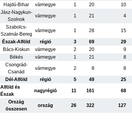
Hajdú-Bihar
vármegye
1
20
10
Jász-Nagykun-
vármegye
1
21
4
Szolnok
Szabolcs-
vármegye
1
28
15
Szatmár-Bereg
Észak-Alföld
régió
3
69
29
Bács-Kiskun
vármegye
2
20
9
Békés
vármegye
1
21
8
Csongrád-
vármegye
2
8
8
Csanád
Dél-Alföld
régió
5
49
25
Alföld és
nagyrégió
11
161
68
Észak
Ország
ország
26
322
127
összesen