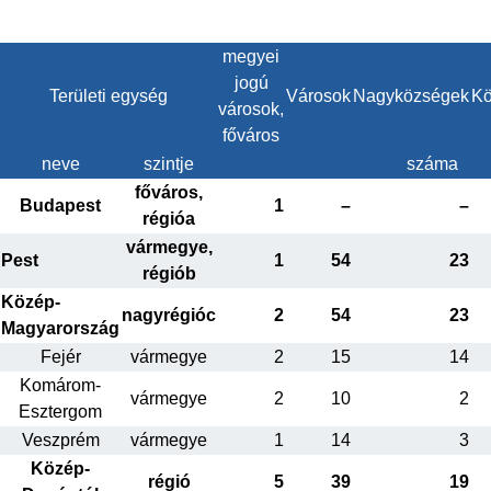
megyei
jogú
Területi egység
Városok
Nagyközségek
Kö
városok,
főváros
neve
szintje
száma
főváros,
Budapest
1
–
–
régióa
vármegye,
Pest
1
54
23
régiób
Közép-
nagyrégióc
2
54
23
Magyarország
Fejér
vármegye
2
15
14
Komárom-
vármegye
2
10
2
Esztergom
Veszprém
vármegye
1
14
3
Közép-
régió
5
39
19