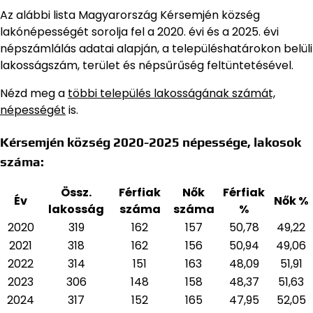
Az alábbi lista Magyarország Kérsemjén község
lakónépességét sorolja fel a 2020. évi és a 2025. évi
népszámlálás adatai alapján,
a településhatárokon belüli
lakosságszám, terület és népsűrűség feltüntetésével.
Nézd meg a
többi település lakosságának számát,
népességét
is.
Kérsemjén község 2020-2025 népessége, lakosok
száma:
Össz.
Férfiak
Nők
Férfiak
Év
Nők %
lakosság
száma
száma
%
2020
319
162
157
50,78
49,22
2021
318
162
156
50,94
49,06
2022
314
151
163
48,09
51,91
2023
306
148
158
48,37
51,63
2024
317
152
165
47,95
52,05