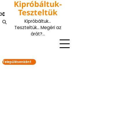
Kipróbáltuk-
Skip
to
Teszteltük
content
Kipróbáltuk…
Teszteltük… Megéri az
árát?…
Településenként