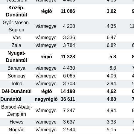
Közép-
régió
11 086
3,62
Dunántúl
Győr-Moson-
vármegye
4 208
4,35
1
Sopron
Vas
vármegye
3 336
6,47
Zala
vármegye
3 784
6,82
Nyugat-
régió
11 328
5,8
Dunántúl
Baranya
vármegye
4 430
6,8
Somogy
vármegye
6 065
4,06
Tolna
vármegye
3 703
2,94
Dél-Dunántúl
régió
14 198
4,62
Dunántúl
nagyrégió
36 611
4,68
Borsod-Abaúj-
vármegye
7 247
4,94
Zemplén
Heves
vármegye
3 637
3,33
Nógrád
vármegye
2 544
5,15