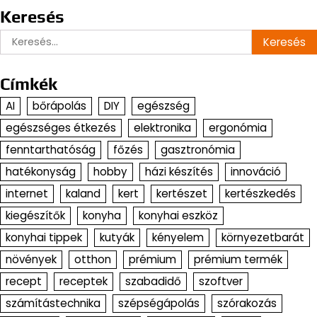
Keresés
Keresés:
Címkék
AI
bőrápolás
DIY
egészség
egészséges étkezés
elektronika
ergonómia
fenntarthatóság
főzés
gasztronómia
hatékonyság
hobby
házi készítés
innováció
internet
kaland
kert
kertészet
kertészkedés
kiegészítők
konyha
konyhai eszköz
konyhai tippek
kutyák
kényelem
környezetbarát
növények
otthon
prémium
prémium termék
recept
receptek
szabadidő
szoftver
számítástechnika
szépségápolás
szórakozás