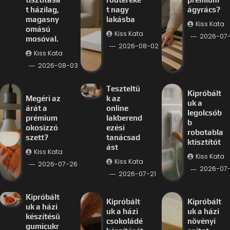
t házilag,
t nagy
ágyrács?
magasny
lakásba
Kiss Kata
omású
Kiss Kata
2026-07
mosóval.
2026-08-02
Kiss Kata
2026-08-03
Teszteltü
Kipróbált
Megéri az
k az
uk a
árát a
online
legolcsób
prémium
lakberend
b
okosizzó
ezési
robotabla
szett?
tanácsad
ktisztítót
ást
Kiss Kata
Kiss Kata
Kiss Kata
2026-07-26
2026-07-
2026-07-21
Kipróbált
Kipróbált
Kipróbált
uk a házi
uk a házi
uk a házi
készítésű
csokoládé
növényi
gumicukr