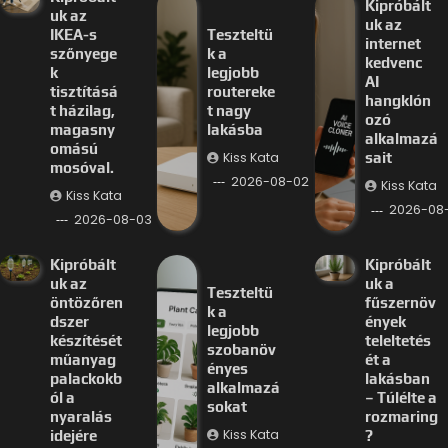
Kipróbált
uk az
uk az
IKEA-s
Teszteltü
internet
szőnyege
k a
kedvenc
k
legjobb
AI
tisztításá
routereke
hangklón
t házilag,
t nagy
ozó
magasny
lakásba
alkalmazá
omású
Kiss Kata
sait
mosóval.
2026-08-02
Kiss Kata
Kiss Kata
2026-08-
2026-08-03
Kipróbált
Kipróbált
uk az
uk a
Teszteltü
öntözőren
fűszernöv
k a
dszer
ények
legjobb
készítését
teleltetés
szobanöv
műanyag
ét a
ényes
palackokb
lakásban
alkalmazá
ól a
– Túlélte a
sokat
nyaralás
rozmaring
Kiss Kata
idejére
?