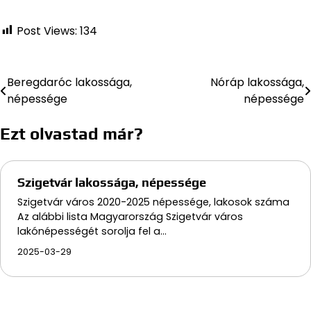
Post Views:
134
Beregdaróc lakossága,
Nóráp lakossága,
Bejegyzés
népessége
népessége
navigáció
Ezt olvastad már?
Szigetvár lakossága, népessége
Szigetvár város 2020-2025 népessége, lakosok száma
Az alábbi lista Magyarország Szigetvár város
lakónépességét sorolja fel a…
2025-03-29