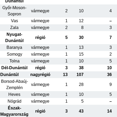
Dunántúl
Győr-Moson-
vármegye
2
10
4
Sopron
Vas
vármegye
1
12
–
Zala
vármegye
2
8
3
Nyugat-
régió
5
30
7
Dunántúl
Baranya
vármegye
1
13
3
Somogy
vármegye
1
15
2
Tolna
vármegye
1
10
5
Dél-Dunántúl
régió
3
38
10
Dunántúl
nagyrégió
13
107
36
Borsod-Abaúj-
vármegye
1
28
9
Zemplén
Heves
vármegye
1
10
5
Nógrád
vármegye
1
5
–
Észak-
régió
3
43
14
Magyarország