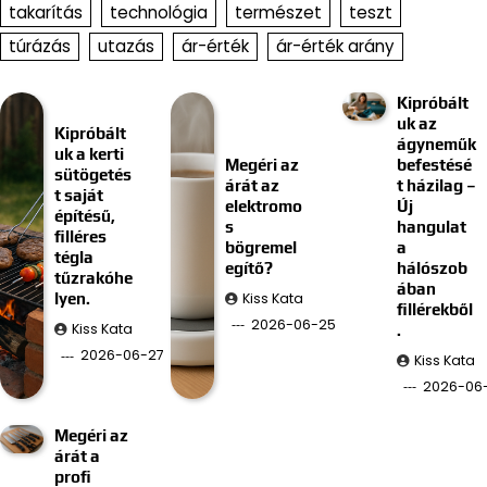
takarítás
technológia
természet
teszt
túrázás
utazás
ár-érték
ár-érték arány
Kipróbált
uk az
Kipróbált
ágyneműk
uk a kerti
Megéri az
befestésé
sütögetés
árát az
t házilag –
t saját
elektromo
Új
építésű,
s
hangulat
filléres
bögremel
a
tégla
egítő?
hálószob
tűzrakóhe
ában
Kiss Kata
lyen.
fillérekből
2026-06-25
Kiss Kata
.
2026-06-27
Kiss Kata
2026-06-
Megéri az
árát a
profi