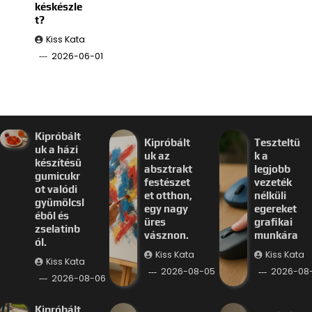
késkészle
t?
Kiss Kata
2026-06-01
Kipróbált
Kipróbált
Teszteltü
uk a házi
uk az
k a
készítésű
absztrakt
legjobb
gumicukr
festészet
vezeték
ot valódi
et otthon,
nélküli
gyümölcsl
egy nagy
egereket
éből és
üres
grafikai
zselatinb
vásznon.
munkára
ól.
Kiss Kata
Kiss Kata
Kiss Kata
2026-08-05
2026-08
2026-08-06
Kipróbált