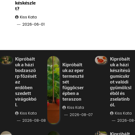
késkészle
t?
Kiss Kata
2026-06-01
Kipróbált
Kipróbált
uk a házi
Kipróbált
uk a házi
bodzaszö
uk az eper
készítésű
rp főzését
termeszté
gumicukr
az
sét
ot valódi
erdőben
függőcser
gyümölcsl
szedett
épben a
éből és
virágokbó
teraszon
zselatinb
l.
ól.
Kiss Kata
Kiss Kata
Kiss Kata
2026-08-07
2026-08-08
2026-08
Kipróbált