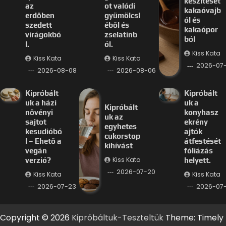
készítését
az
ot valódi
kakaóvajb
erdőben
gyümölcsl
ól és
szedett
éből és
kakaópor
virágokbó
zselatinb
ból
l.
ól.
Kiss Kata
Kiss Kata
Kiss Kata
2026-07
2026-08-08
2026-08-06
Kipróbált
Kipróbált
uk a házi
uk a
Kipróbált
növényi
konyhasz
uk az
sajtot
ekrény
egyhetes
kesudióbó
ajtók
cukorstop
l – Ehető a
átfestését
kihívást
vegán
fóliázás
Kiss Kata
verzió?
helyett.
2026-07-20
Kiss Kata
Kiss Kata
2026-07-23
2026-07-
Copyright © 2026
Kipróbáltuk-Teszteltük
Theme: Timely