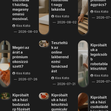
t házilag,
t nagy
ágyrács?
magasny
lakásba
Kiss Kata
omású
Kiss Kata
2026-07
mosóval.
2026-08-02
Kiss Kata
2026-08-03
Teszteltü
Kipróbált
Megéri az
k az
uk a
árát a
online
legolcsób
prémium
lakberend
b
okosizzó
ezési
robotabla
szett?
tanácsad
ktisztítót
ást
Kiss Kata
Kiss Kata
Kiss Kata
2026-07-26
2026-07-
2026-07-21
Kipróbált
Kipróbált
Kipróbált
uk a házi
uk a házi
uk a házi
bodzaszö
készítésű
csokoládé
rp főzését
gumicukr