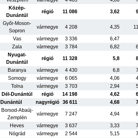
Közép-
régió
11 086
3,62
Dunántúl
Győr-Moson-
vármegye
4 208
4,35
1
Sopron
Vas
vármegye
3 336
6,47
Zala
vármegye
3 784
6,82
Nyugat-
régió
11 328
5,8
Dunántúl
Baranya
vármegye
4 430
6,8
Somogy
vármegye
6 065
4,06
Tolna
vármegye
3 703
2,94
Dél-Dunántúl
régió
14 198
4,62
Dunántúl
nagyrégió
36 611
4,68
Borsod-Abaúj-
vármegye
7 247
4,94
Zemplén
Heves
vármegye
3 637
3,33
Nógrád
vármegye
2 544
5,15