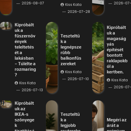
2026-08-07
2026-07-
Kiss Kata
2026-07-28
Kipróbált
Kipróbált
uk a
uk a
fűszernöv
Teszteltü
magaság
ények
k a
yás
teleltetés
legnépsze
építését
ét a
rűbb
bontott
lakásban
balkonfűs
raklapokb
– Túlélte a
zereket
ól a
rozmaring
Kiss Kata
kertben.
?
2026-07-10
Kiss Kata
Kiss Kata
2026-07
2026-07-13
Kipróbált
uk az
IKEA-s
Teszteltü
szőnyege
k a
Megéri az
k
legjobb
árát a
tisztításá
routereke
prémium