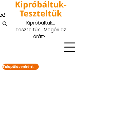
Kipróbáltuk-
Skip
to
Teszteltük
content
Kipróbáltuk…
Teszteltük… Megéri az
árát?…
Településenként