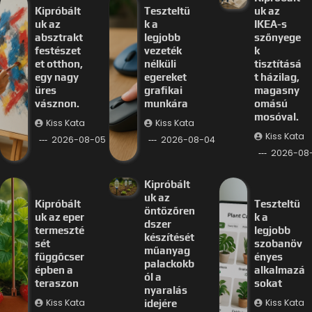
Kipróbált
Teszteltü
uk az
uk az
k a
IKEA-s
absztrakt
legjobb
szőnyege
festészet
vezeték
k
et otthon,
nélküli
tisztításá
egy nagy
egereket
t házilag,
üres
grafikai
magasny
vásznon.
munkára
omású
mosóval.
Kiss Kata
Kiss Kata
Kiss Kata
2026-08-05
2026-08-04
2026-08
Kipróbált
uk az
Kipróbált
Teszteltü
öntözőren
uk az eper
k a
dszer
termeszté
legjobb
készítését
sét
szobanöv
műanyag
függőcser
ényes
palackokb
épben a
alkalmazá
ól a
teraszon
sokat
nyaralás
Kiss Kata
Kiss Kata
idejére