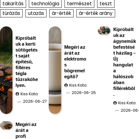
takarítás
technológia
természet
teszt
túrázás
utazás
ár-érték
ár-érték arány
Kipróbált
uk az
Kipróbált
ágyneműk
uk a kerti
Megéri az
befestésé
sütögetés
árát az
t házilag –
t saját
elektromo
Új
építésű,
s
hangulat
filléres
bögremel
a
tégla
egítő?
hálószob
tűzrakóhe
ában
Kiss Kata
lyen.
fillérekből
2026-06-25
Kiss Kata
.
2026-06-27
Kiss Kata
2026-06-
Megéri az
árát a
profi