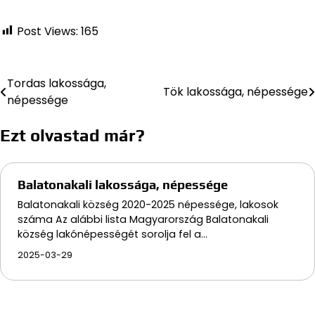
Post Views:
165
Tordas lakossága,
Bejegyzés
Tök lakossága, népessége
népessége
navigáció
Ezt olvastad már?
Balatonakali lakossága, népessége
Balatonakali község 2020-2025 népessége, lakosok
száma Az alábbi lista Magyarország Balatonakali
község lakónépességét sorolja fel a…
2025-03-29