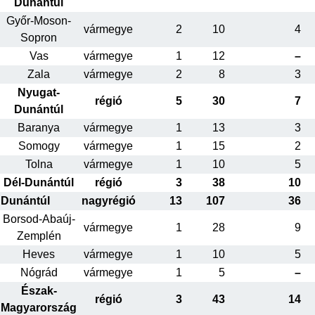
Dunántúl
Győr-Moson-
vármegye
2
10
4
Sopron
Vas
vármegye
1
12
–
Zala
vármegye
2
8
3
Nyugat-
régió
5
30
7
Dunántúl
Baranya
vármegye
1
13
3
Somogy
vármegye
1
15
2
Tolna
vármegye
1
10
5
Dél-Dunántúl
régió
3
38
10
Dunántúl
nagyrégió
13
107
36
Borsod-Abaúj-
vármegye
1
28
9
Zemplén
Heves
vármegye
1
10
5
Nógrád
vármegye
1
5
–
Észak-
régió
3
43
14
Magyarország