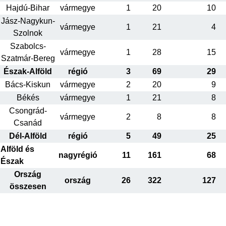
Hajdú-Bihar
vármegye
1
20
10
Jász-Nagykun-
vármegye
1
21
4
Szolnok
Szabolcs-
vármegye
1
28
15
Szatmár-Bereg
Észak-Alföld
régió
3
69
29
Bács-Kiskun
vármegye
2
20
9
Békés
vármegye
1
21
8
Csongrád-
vármegye
2
8
8
Csanád
Dél-Alföld
régió
5
49
25
Alföld és
nagyrégió
11
161
68
Észak
Ország
ország
26
322
127
összesen