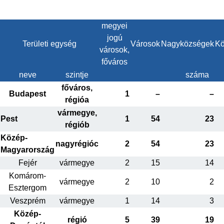
megyei
jogú
Területi egység
Városok
Nagyközségek
Kö
városok,
főváros
neve
szintje
száma
főváros,
Budapest
1
–
–
régióa
vármegye,
Pest
1
54
23
régiób
Közép-
nagyrégióc
2
54
23
Magyarország
Fejér
vármegye
2
15
14
Komárom-
vármegye
2
10
2
Esztergom
Veszprém
vármegye
1
14
3
Közép-
régió
5
39
19