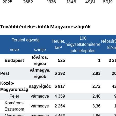
2025
2682
1336
1346
49,81
50,19
További érdekes infók Magyarországról:
100
Területi egység
Terület,
Népsűrű
négyzetkilométerre
km²
fő/k
neve
szintje
jutó település
főváros,
Budapest
525
1
3 2
régióa
vármegye,
Pest
6 392
2,93
2
régiób
Közép-
nagyrégióc
6 917
2,72
4
Magyarország
Fejér
vármegye
4 359
2,48
Komárom-
vármegye
2 264
3,36
Esztergom
Veszprém
vármegye
4 463
4,86