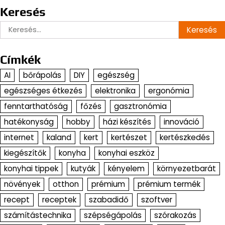
Keresés
Keresés:
Címkék
AI
bőrápolás
DIY
egészség
egészséges étkezés
elektronika
ergonómia
fenntarthatóság
főzés
gasztronómia
hatékonyság
hobby
házi készítés
innováció
internet
kaland
kert
kertészet
kertészkedés
kiegészítők
konyha
konyhai eszköz
konyhai tippek
kutyák
kényelem
környezetbarát
növények
otthon
prémium
prémium termék
recept
receptek
szabadidő
szoftver
számítástechnika
szépségápolás
szórakozás