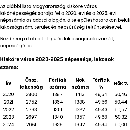
Az alábbi lista Magyarország Kisköre város
lakónépességét sorolja fel a 2020. évi és a 2025. évi
népszámlálás adatai alapján,
a településhatárokon belüli
lakosságszám, terület és népsűrűség feltüntetésével.
Nézd meg a
többi település lakosságának számát,
népességét
is.
Kisköre város 2020-2025 népessége, lakosok
száma:
Össz.
Férfiak
Nők
Férfiak
Év
Nők %
lakosság
száma
száma
%
2020
2800
1387
1413
49,54
50,46
2021
2752
1364
1388
49,56
50,44
2022
2733
1351
1382
49,43
50,57
2023
2697
1340
1357
49,68
50,32
2024
2681
1339
1342
49,94
50,06