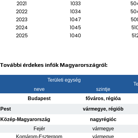
2021
1033
50
2022
1034
50
2023
1047
50
2024
1045
51
2025
1040
51
További érdekes infók Magyarországról:
Területi egység
Te
neve
szintje
Budapest
főváros, régióa
Pest
vármegye, régiób
Közép-Magyarország
nagyrégióc
Fejér
vármegye
Komárom-Esztergom
vármegye