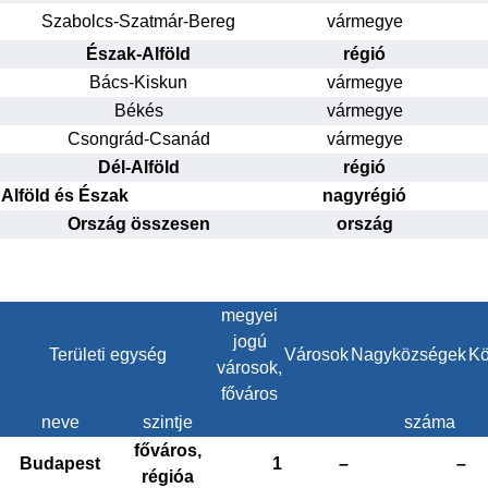
Szabolcs-Szatmár-Bereg
vármegye
Észak-Alföld
régió
Bács-Kiskun
vármegye
Békés
vármegye
Csongrád-Csanád
vármegye
Dél-Alföld
régió
Alföld és Észak
nagyrégió
Ország összesen
ország
megyei
jogú
Területi egység
Városok
Nagyközségek
Kö
városok,
főváros
neve
szintje
száma
főváros,
Budapest
1
–
–
régióa