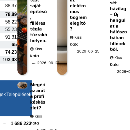
sét
saját
elektro
88,37
házilag
építésű
mos
– Új
78,89
,
bögrem
hangul
58,22
filléres
elegítő
at a
tégla
?
55,23
hálószo
tűzrakó
91,31
Kiss
bában
helyen.
fillérek
Kata
65
Kiss
ből.
2026-06-25
74,23
Kata
Kiss
103,03
2026-06-27
Kata
2026-0
Megéri
az árát
gek
Települések
a profi
késkés
zlet?
Kiss
Kata
–
1 686 222