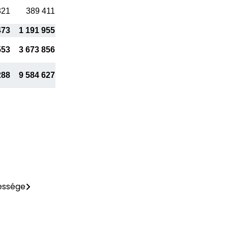
321
389 411
473
1 191 955
553
3 673 856
288
9 584 627
essége