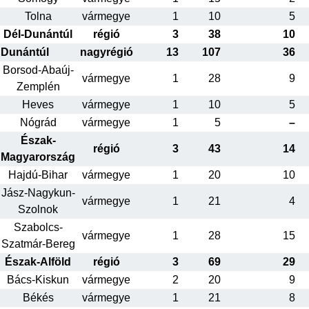
Tolna
vármegye
1
10
5
Dél-Dunántúl
régió
3
38
10
Dunántúl
nagyrégió
13
107
36
Borsod-Abaúj-
vármegye
1
28
9
Zemplén
Heves
vármegye
1
10
5
Nógrád
vármegye
1
5
–
Észak-
régió
3
43
14
Magyarország
Hajdú-Bihar
vármegye
1
20
10
Jász-Nagykun-
vármegye
1
21
4
Szolnok
Szabolcs-
vármegye
1
28
15
Szatmár-Bereg
Észak-Alföld
régió
3
69
29
Bács-Kiskun
vármegye
2
20
9
Békés
vármegye
1
21
8