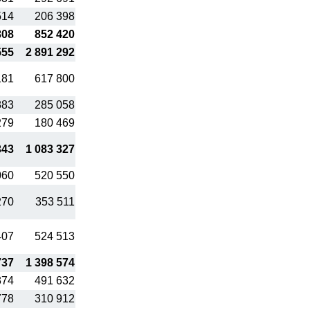
514
206 398
808
852 420
555
2 891 292
181
617 800
883
285 058
279
180 469
343
1 083 327
060
520 550
270
353 511
407
524 513
737
1 398 574
374
491 632
778
310 912