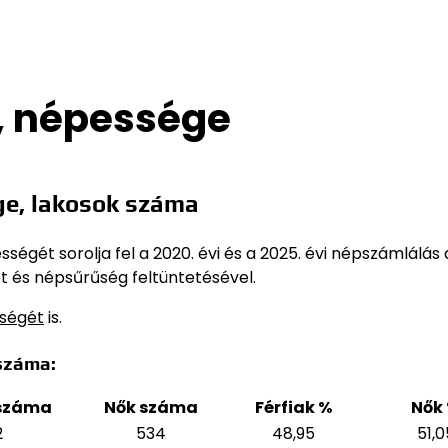
, népessége
e, lakosok száma
égét sorolja fel a 2020. évi és a 2025. évi népszámlálás 
t és népsűrűség feltüntetésével.
sségét
is.
száma:
 száma
Nők száma
Férfiak %
Nők
2
534
48,95
51,0