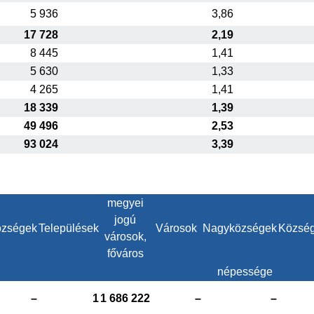
5 936
3,86
17 728
2,19
8 445
1,41
5 630
1,33
4 265
1,41
18 339
1,39
49 496
2,53
93 024
3,39
megyei
jogú
zségek
Települések
Városok
Nagyközségek
Közsé
városok,
főváros
népessége
–
1
1 686 222
–
–