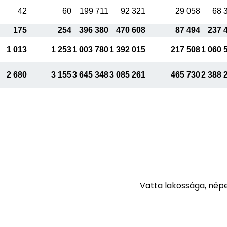
42
60
199 711
92 321
29 058
68 
175
254
396 380
470 608
87 494
237 
1 013
1 253
1 003 780
1 392 015
217 508
1 060 
2 680
3 155
3 645 348
3 085 261
465 730
2 388 
Vatta lakossága, nép