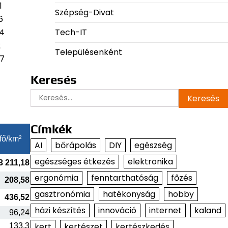
1
Szépség-Divat
6
Tech-IT
24
2
Településenként
77
Keresés
Keresés:
Címkék
fő/km²
AI
bőrápolás
DIY
egészség
egészséges étkezés
elektronika
3 211,18
ergonómia
fenntarthatóság
főzés
208,58
gasztronómia
hatékonyság
hobby
436,52
házi készítés
innováció
internet
kaland
96,24
kert
kertészet
kertészkedés
133,3