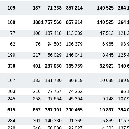
109
187
71 338
857 214
140 525
264 
109
188
1 757 560
857 214
140 525
264 
77
108
137 418
113 339
47 513
121 
62
76
94 503
106 379
6 965
93 
199
217
56 029
146 041
8 445
125 
338
401
287 950
365 759
62 923
340 
167
183
191 780
80 819
10 689
189 
203
216
77 757
74 252
–
96 
245
258
97 654
45 394
9 148
107 
615
657
367 191
200 465
19 837
394 
284
301
140 330
91 369
5 869
115 
228
246
58 830
92 027
4 303
137 