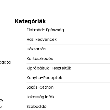
Kategóriák
Életmód- Egészség
Házi kedvencek
Háztartás
Kertészkedés
adatai
Kipróbáltuk-Teszteltük
Konyha-Receptek
Lakás-Otthon
Lakosság infók
 %
Szabadidő
5