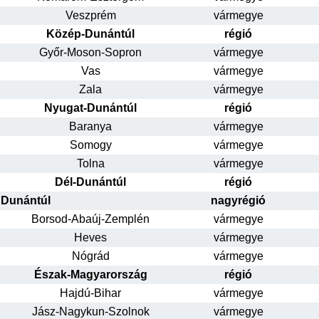
Veszprém
vármegye
Közép-Dunántúl
régió
Győr-Moson-Sopron
vármegye
Vas
vármegye
Zala
vármegye
Nyugat-Dunántúl
régió
Baranya
vármegye
Somogy
vármegye
Tolna
vármegye
Dél-Dunántúl
régió
Dunántúl
nagyrégió
Borsod-Abaúj-Zemplén
vármegye
Heves
vármegye
Nógrád
vármegye
Észak-Magyarország
régió
Hajdú-Bihar
vármegye
Jász-Nagykun-Szolnok
vármegye