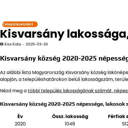
Településenként
Kisvarsány lakossága
Kiss Kata
2025-03-30
Kisvarsány község 2020-2025 népesség
Az alábbi lista Magyarország Kisvarsány község lakónépess
alapján,
a településhatárokon belüli lakosságszám, terüle
Nézd meg a
többi település lakosságának számát, népe
Kisvarsány község 2020-2025 népessége, lakosok 
Év
Össz. lakosság
Férfiak
2020
1046
51