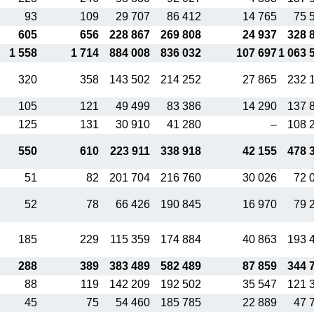
93
109
29 707
86 412
14 765
75 
605
656
228 867
269 808
24 937
328 
1 558
1 714
884 008
836 032
107 697
1 063 
320
358
143 502
214 252
27 865
232 
105
121
49 499
83 386
14 290
137 
125
131
30 910
41 280
–
108 
550
610
223 911
338 918
42 155
478 
51
82
201 704
216 760
30 026
72 
52
78
66 426
190 845
16 970
79 
185
229
115 359
174 884
40 863
193 
288
389
383 489
582 489
87 859
344 
88
119
142 209
192 502
35 547
121 
45
75
54 460
185 785
22 889
47 