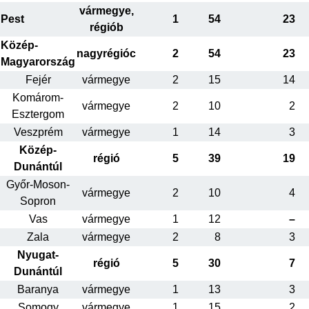
vármegye,
Pest
1
54
23
régiób
Közép-
nagyrégióc
2
54
23
Magyarország
Fejér
vármegye
2
15
14
Komárom-
vármegye
2
10
2
Esztergom
Veszprém
vármegye
1
14
3
Közép-
régió
5
39
19
Dunántúl
Győr-Moson-
vármegye
2
10
4
Sopron
Vas
vármegye
1
12
–
Zala
vármegye
2
8
3
Nyugat-
régió
5
30
7
Dunántúl
Baranya
vármegye
1
13
3
Somogy
vármegye
1
15
2