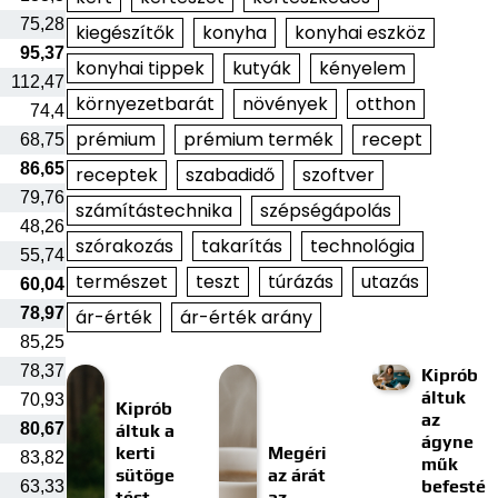
75,28
kiegészítők
konyha
konyhai eszköz
95,37
konyhai tippek
kutyák
kényelem
112,47
környezetbarát
növények
otthon
74,4
prémium
prémium termék
recept
68,75
86,65
receptek
szabadidő
szoftver
79,76
számítástechnika
szépségápolás
48,26
szórakozás
takarítás
technológia
55,74
természet
teszt
túrázás
utazás
60,04
78,97
ár-érték
ár-érték arány
85,25
78,37
Kiprób
áltuk
70,93
Kiprób
az
80,67
áltuk a
ágyne
kerti
Megéri
83,82
műk
sütöge
az árát
befesté
63,33
tést
az