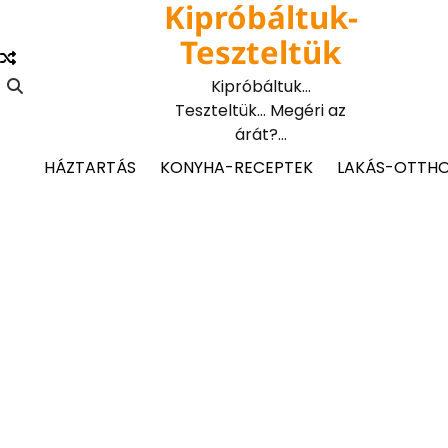
Kipróbáltuk-
Skip
to
Teszteltük
content
Kipróbáltuk…
Teszteltük… Megéri az
árát?…
HÁZTARTÁS
KONYHA-RECEPTEK
LAKÁS-OTTH