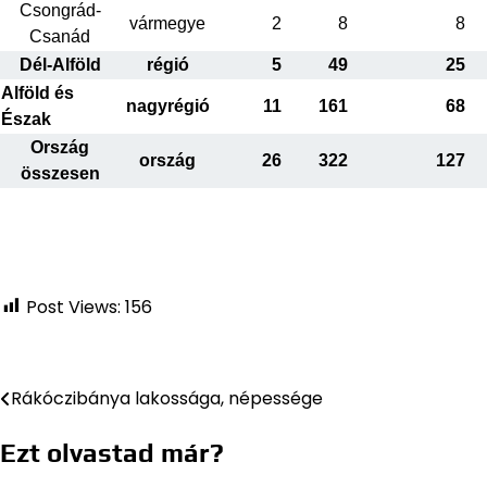
Csongrád-
vármegye
2
8
8
Csanád
Dél-Alföld
régió
5
49
25
Alföld és
nagyrégió
11
161
68
Észak
Ország
ország
26
322
127
összesen
Post Views:
156
Rákóczibánya lakossága, népessége
Bejegyzés
navigáció
Ezt olvastad már?