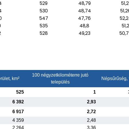
4
529
48,79
51,2
4
530
48,74
51,2
0
547
47,76
52,
0
535
48,8
51,
2
528
49,23
50,
100 négyzetkilométerre jutó
rület, km²
Népsűrűség, 
település
525
1
6 392
2,93
6 917
2,72
4 359
2,48
2 264
3,36