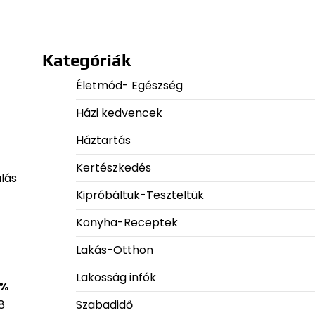
Kategóriák
Életmód- Egészség
Házi kedvencek
Háztartás
Kertészkedés
álás
Kipróbáltuk-Teszteltük
Konyha-Receptek
Lakás-Otthon
Lakosság infók
 %
Szabadidő
8