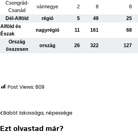
Csongrád-
vármegye
2
8
8
Csanád
Dél-Alföld
régió
5
49
25
Alföld és
nagyrégió
11
161
68
Észak
Ország
ország
26
322
127
összesen
Post Views:
809
Babót lakossága, népessége
Bejegyzés
navigáció
Ezt olvastad már?