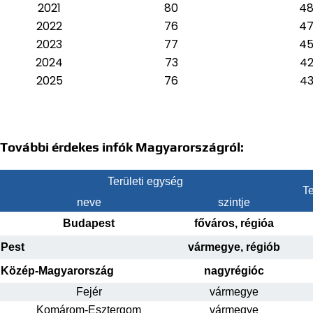
2021
80
4
2022
76
4
2023
77
4
2024
73
4
2025
76
4
További érdekes infók Magyarországról:
Területi egység
Te
neve
szintje
Budapest
főváros, régióa
Pest
vármegye, régiób
Közép-Magyarország
nagyrégióc
Fejér
vármegye
Komárom-Esztergom
vármegye