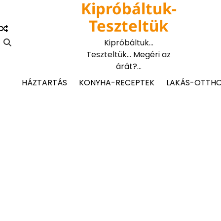
Kipróbáltuk-
Skip
to
Teszteltük
content
Kipróbáltuk…
Teszteltük… Megéri az
árát?…
HÁZTARTÁS
KONYHA-RECEPTEK
LAKÁS-OTTH