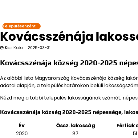
Településenként
Kovácsszénája lakoss
Kiss Kata
2025-03-31
Kovácsszénája község 2020-2025 népe
Az alábbi lista Magyarország Kovácsszénája község lakóné
adatai alapján,
a településhatárokon belüli lakosságszám,
Nézd meg a
többi település lakosságának számát, népe
Kovácsszénája község 2020-2025 népessége, lako
Év
Össz. lakosság
Férfiak
2020
87
51