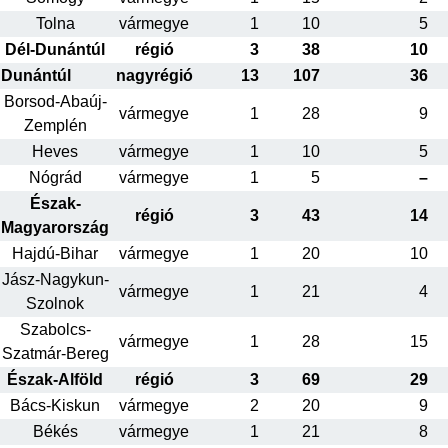
Tolna
vármegye
1
10
5
Dél-Dunántúl
régió
3
38
10
Dunántúl
nagyrégió
13
107
36
Borsod-Abaúj-
vármegye
1
28
9
Zemplén
Heves
vármegye
1
10
5
Nógrád
vármegye
1
5
–
Észak-
régió
3
43
14
Magyarország
Hajdú-Bihar
vármegye
1
20
10
Jász-Nagykun-
vármegye
1
21
4
Szolnok
Szabolcs-
vármegye
1
28
15
Szatmár-Bereg
Észak-Alföld
régió
3
69
29
Bács-Kiskun
vármegye
2
20
9
Békés
vármegye
1
21
8