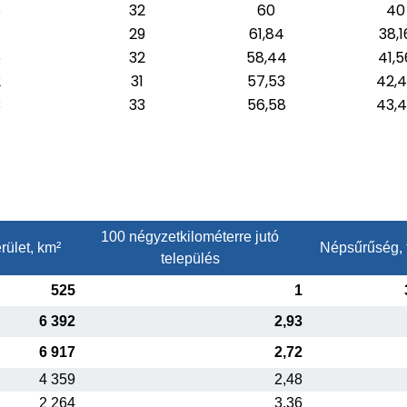
8
32
60
40
7
29
61,84
38,1
5
32
58,44
41,5
2
31
57,53
42,
3
33
56,58
43,
100 négyzetkilométerre jutó
rület, km²
Népsűrűség, 
település
525
1
6 392
2,93
6 917
2,72
4 359
2,48
2 264
3,36