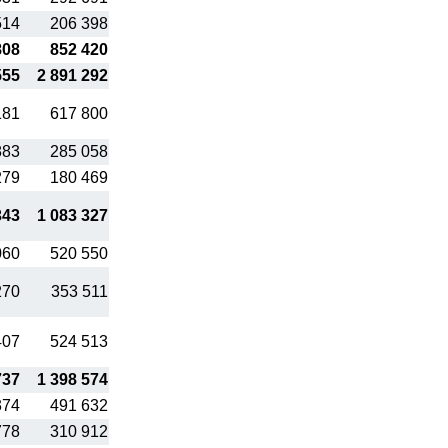
514
206 398
808
852 420
555
2 891 292
181
617 800
883
285 058
279
180 469
343
1 083 327
060
520 550
270
353 511
407
524 513
737
1 398 574
374
491 632
778
310 912