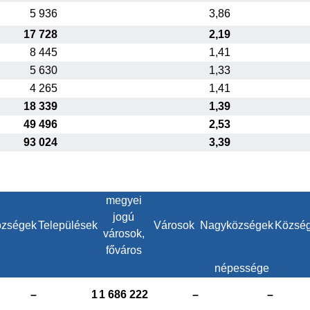
5 936
3,86
17 728
2,19
8 445
1,41
5 630
1,33
4 265
1,41
18 339
1,39
49 496
2,53
93 024
3,39
megyei
jogú
zségek
Települések
Városok
Nagyközségek
Közsé
városok,
főváros
népessége
–
1
1 686 222
–
–