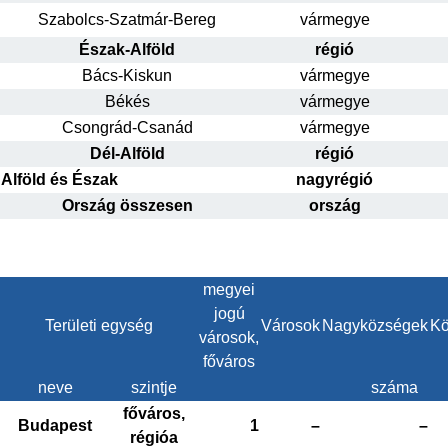
Szabolcs-Szatmár-Bereg
vármegye
Észak-Alföld
régió
Bács-Kiskun
vármegye
Békés
vármegye
Csongrád-Csanád
vármegye
Dél-Alföld
régió
Alföld és Észak
nagyrégió
Ország összesen
ország
megyei
jogú
Területi egység
Városok
Nagyközségek
Kö
városok,
főváros
neve
szintje
száma
főváros,
Budapest
1
–
–
régióa