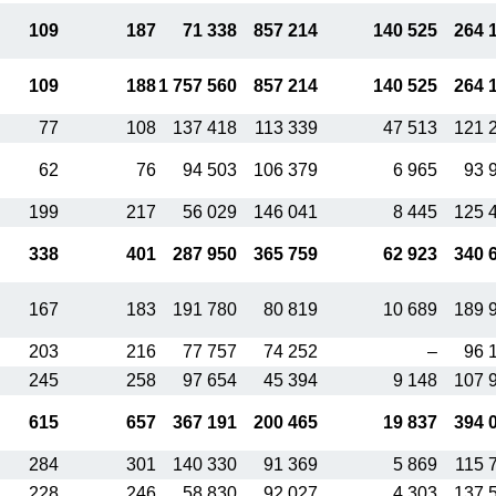
109
187
71 338
857 214
140 525
264 
109
188
1 757 560
857 214
140 525
264 
77
108
137 418
113 339
47 513
121 
62
76
94 503
106 379
6 965
93 
199
217
56 029
146 041
8 445
125 
338
401
287 950
365 759
62 923
340 
167
183
191 780
80 819
10 689
189 
203
216
77 757
74 252
–
96 
245
258
97 654
45 394
9 148
107 
615
657
367 191
200 465
19 837
394 
284
301
140 330
91 369
5 869
115 
228
246
58 830
92 027
4 303
137 