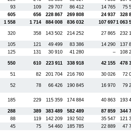
93
109
29 707
86 412
14 765
75 
605
656
228 867
269 808
24 937
328 
1 558
1 714
884 008
836 032
107 697
1 063 
320
358
143 502
214 252
27 865
232 
105
121
49 499
83 386
14 290
137 
125
131
30 910
41 280
–
108 
550
610
223 911
338 918
42 155
478 
51
82
201 704
216 760
30 026
72 
52
78
66 426
190 845
16 970
79 
185
229
115 359
174 884
40 863
193 
288
389
383 489
582 489
87 859
344 
88
119
142 209
192 502
35 547
121 
45
75
54 460
185 785
22 889
47 