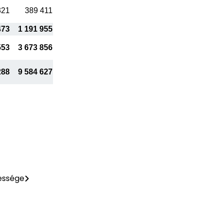
321
389 411
473
1 191 955
553
3 673 856
288
9 584 627
pessége