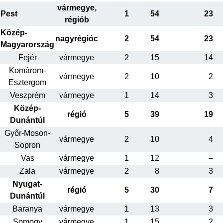
vármegye,
Pest
1
54
23
régiób
Közép-
nagyrégióc
2
54
23
Magyarország
Fejér
vármegye
2
15
14
Komárom-
vármegye
2
10
2
Esztergom
Veszprém
vármegye
1
14
3
Közép-
régió
5
39
19
Dunántúl
Győr-Moson-
vármegye
2
10
4
Sopron
Vas
vármegye
1
12
–
Zala
vármegye
2
8
3
Nyugat-
régió
5
30
7
Dunántúl
Baranya
vármegye
1
13
3
Somogy
vármegye
1
15
2