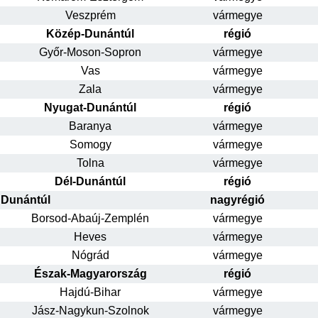
Veszprém
vármegye
Közép-Dunántúl
régió
Győr-Moson-Sopron
vármegye
Vas
vármegye
Zala
vármegye
Nyugat-Dunántúl
régió
Baranya
vármegye
Somogy
vármegye
Tolna
vármegye
Dél-Dunántúl
régió
Dunántúl
nagyrégió
Borsod-Abaúj-Zemplén
vármegye
Heves
vármegye
Nógrád
vármegye
Észak-Magyarország
régió
Hajdú-Bihar
vármegye
Jász-Nagykun-Szolnok
vármegye