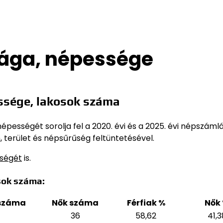
ága, népessége
ssége, lakosok száma
pességét sorolja fel a 2020. évi és a 2025. évi népszáml
 terület és népsűrűség feltüntetésével.
sségét
is.
sok száma:
 száma
Nők száma
Férfiak %
Nők
36
58,62
41,3