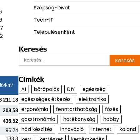
Szépség-Divat
6
Tech-IT
6
47
Településenként
42
Keresés
Keresés:
Címkék
fő/km²
AI
bőrápolás
DIY
egészség
egészséges étkezés
elektronika
3 211,18
ergonómia
fenntarthatóság
főzés
208,58
gasztronómia
hatékonyság
hobby
436,52
házi készítés
innováció
internet
kaland
96,24
kert
kertészet
kertészkedés
133,3