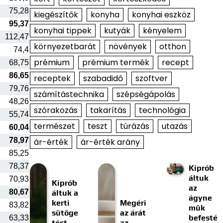
75,28
kiegészítők
konyha
konyhai eszköz
95,37
konyhai tippek
kutyák
kényelem
112,47
környezetbarát
növények
otthon
74,4
prémium
prémium termék
recept
68,75
86,65
receptek
szabadidő
szoftver
79,76
számítástechnika
szépségápolás
48,26
szórakozás
takarítás
technológia
55,74
természet
teszt
túrázás
utazás
60,04
78,97
ár-érték
ár-érték arány
85,25
78,37
Kiprób
áltuk
70,93
Kiprób
az
80,67
áltuk a
ágyne
kerti
Megéri
83,82
műk
sütöge
az árát
befesté
63,33
tést
az