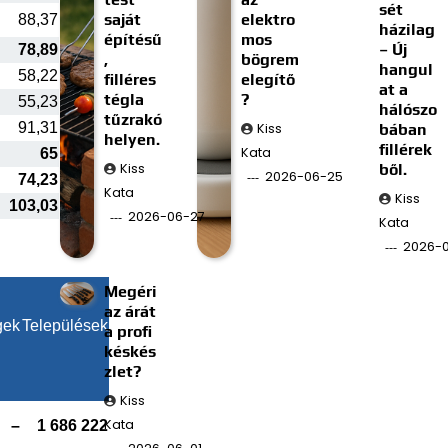
sét
saját
elektro
88,37
házilag
építésű
mos
– Új
78,89
,
bögrem
hangul
58,22
filléres
elegítő
at a
tégla
?
55,23
hálószo
tűzrakó
91,31
Kiss
bában
helyen.
fillérek
Kata
65
Kiss
ből.
2026-06-25
74,23
Kata
Kiss
103,03
2026-06-27
Kata
2026-0
Megéri
az árát
gek
Települések
a profi
késkés
zlet?
Kiss
Kata
–
1 686 222