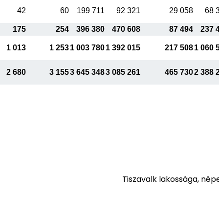
42
60
199 711
92 321
29 058
68 
175
254
396 380
470 608
87 494
237 
1 013
1 253
1 003 780
1 392 015
217 508
1 060 
2 680
3 155
3 645 348
3 085 261
465 730
2 388 
Tiszavalk lakossága, né