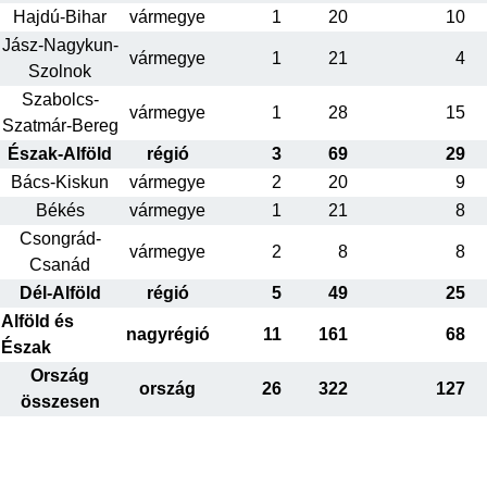
Hajdú-Bihar
vármegye
1
20
10
Jász-Nagykun-
vármegye
1
21
4
Szolnok
Szabolcs-
vármegye
1
28
15
Szatmár-Bereg
Észak-Alföld
régió
3
69
29
Bács-Kiskun
vármegye
2
20
9
Békés
vármegye
1
21
8
Csongrád-
vármegye
2
8
8
Csanád
Dél-Alföld
régió
5
49
25
Alföld és
nagyrégió
11
161
68
Észak
Ország
ország
26
322
127
összesen