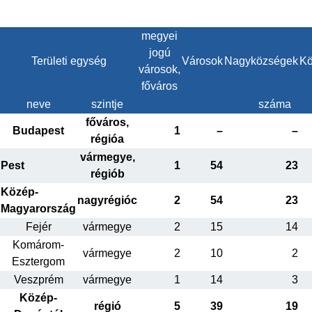
megyei
jogú
Területi egység
Városok
Nagyközségek
Kö
városok,
főváros
neve
szintje
száma
főváros,
Budapest
1
–
–
régióa
vármegye,
Pest
1
54
23
régiób
Közép-
nagyrégióc
2
54
23
Magyarország
Fejér
vármegye
2
15
14
Komárom-
vármegye
2
10
2
Esztergom
Veszprém
vármegye
1
14
3
Közép-
régió
5
39
19