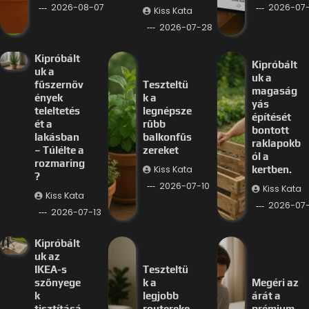
2026-08-07
2026-07-
Kiss Kata
2026-07-28
Kipróbált
Kipróbált
uk a
uk a
fűszernöv
Teszteltü
magaság
ények
k a
yás
teleltetés
legnépsze
építését
ét a
rűbb
bontott
lakásban
balkonfűs
raklapokb
– Túlélte a
zereket
ól a
rozmaring
Kiss Kata
kertben.
?
2026-07-10
Kiss Kata
Kiss Kata
2026-07
2026-07-13
Kipróbált
uk az
IKEA-s
Teszteltü
szőnyege
k a
Megéri az
k
legjobb
árát a
tisztításá
routereke
prémium