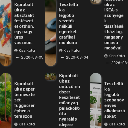
Kipróbált
Teszteltü
uk az
uk az
k a
IKEA-s
absztrakt
legjobb
szőnyege
festészet
vezeték
k
et otthon,
nélküli
tisztításá
egy nagy
egereket
t házilag,
üres
grafikai
magasny
vásznon.
munkára
omású
mosóval.
Kiss Kata
Kiss Kata
Kiss Kata
2026-08-05
2026-08-04
2026-08
Kipróbált
uk az
Kipróbált
Teszteltü
öntözőren
uk az eper
k a
dszer
termeszté
legjobb
készítését
sét
szobanöv
műanyag
függőcser
ényes
palackokb
épben a
alkalmazá
ól a
teraszon
sokat
nyaralás
Kiss Kata
Kiss Kata
idejére