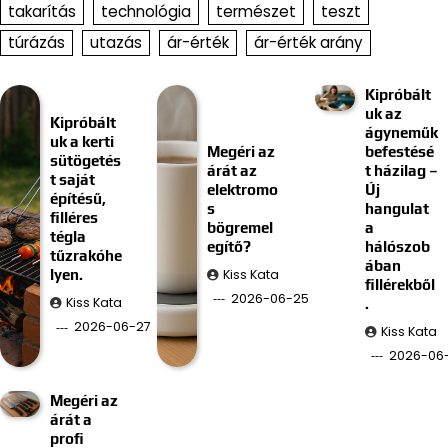
takarítás
technológia
természet
teszt
túrázás
utazás
ár-érték
ár-érték arány
Kipróbált
uk az
Kipróbált
ágyneműk
uk a kerti
Megéri az
befestésé
sütögetés
árát az
t házilag –
t saját
elektromo
Új
építésű,
s
hangulat
filléres
bögremel
a
tégla
egítő?
hálószob
tűzrakóhe
ában
Kiss Kata
lyen.
fillérekből
2026-06-25
Kiss Kata
.
2026-06-27
Kiss Kata
2026-06-
Megéri az
árát a
profi