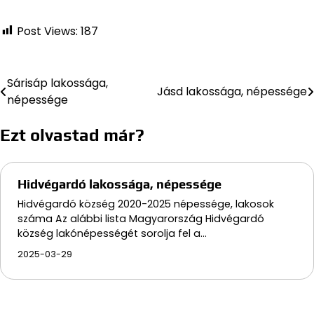
Post Views:
187
Sárisáp lakossága,
Bejegyzés
Jásd lakossága, népessége
népessége
navigáció
Ezt olvastad már?
Hidvégardó lakossága, népessége
Hidvégardó község 2020-2025 népessége, lakosok
száma Az alábbi lista Magyarország Hidvégardó
község lakónépességét sorolja fel a…
2025-03-29