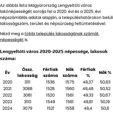
Az alábbi lista Magyarország Lengyeltóti város
lakónépességét sorolja fel a 2020. évi és a 2025. évi
népszámlálás adatai alapján,
a településhatárokon belüli
lakosságszám, terület és népsűrűség feltüntetésével.
Nézd meg a
többi település lakosságának számát,
népességét
is.
Lengyeltóti város 2020-2025 népessége, lakosok
száma:
Össz.
Férfiak
Nők
Férfiak
Év
Nők %
lakosság
száma
száma
%
2020
3111
1536
1575
49,37
50,63
2021
3088
1528
1560
49,48
50,52
2022
3081
1520
1561
49,33
50,67
2023
3110
1549
1561
49,81
50,19
2024
3079
1521
1558
49,4
50,6