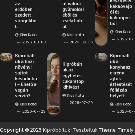
készítését
az
ot valódi
kakaóvajb
erdőben
gyümölcsl
ól és
szedett
éből és
kakaópor
virágokbó
zselatinb
ból
l.
ól.
Kiss Kata
Kiss Kata
Kiss Kata
2026-07
2026-08-08
2026-08-06
Kipróbált
Kipróbált
uk a házi
uk a
Kipróbált
növényi
konyhasz
uk az
sajtot
ekrény
egyhetes
kesudióbó
ajtók
cukorstop
l – Ehető a
átfestését
kihívást
vegán
fóliázás
Kiss Kata
verzió?
helyett.
2026-07-20
Kiss Kata
Kiss Kata
2026-07-23
2026-07-
Copyright © 2026
Kipróbáltuk-Teszteltük
Theme: Timely