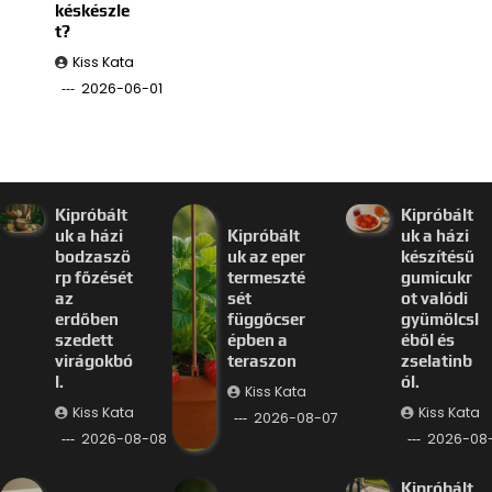
késkészle
t?
Kiss Kata
2026-06-01
Kipróbált
Kipróbált
uk a házi
Kipróbált
uk a házi
bodzaszö
uk az eper
készítésű
rp főzését
termeszté
gumicukr
az
sét
ot valódi
erdőben
függőcser
gyümölcsl
szedett
épben a
éből és
virágokbó
teraszon
zselatinb
l.
ól.
Kiss Kata
Kiss Kata
Kiss Kata
2026-08-07
2026-08-08
2026-08
Kipróbált