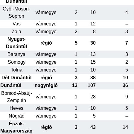
Dunántúl
Győr-Moson-
vármegye
2
10
4
Sopron
Vas
vármegye
1
12
–
Zala
vármegye
2
8
3
Nyugat-
régió
5
30
7
Dunántúl
Baranya
vármegye
1
13
3
Somogy
vármegye
1
15
2
Tolna
vármegye
1
10
5
Dél-Dunántúl
régió
3
38
10
Dunántúl
nagyrégió
13
107
36
Borsod-Abaúj-
vármegye
1
28
9
Zemplén
Heves
vármegye
1
10
5
Nógrád
vármegye
1
5
–
Észak-
régió
3
43
14
Magyarország