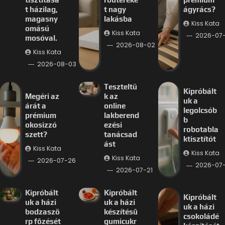
t házilag,
t nagy
ágyrács?
magasny
lakásba
Kiss Kata
omású
Kiss Kata
2026-07
mosóval.
2026-08-02
Kiss Kata
2026-08-03
Teszteltü
Kipróbált
Megéri az
k az
uk a
árát a
online
legolcsób
prémium
lakberend
b
okosizzó
ezési
robotabla
szett?
tanácsad
ktisztítót
ást
Kiss Kata
Kiss Kata
Kiss Kata
2026-07-26
2026-07-
2026-07-21
Kipróbált
Kipróbált
Kipróbált
uk a házi
uk a házi
uk a házi
bodzaszö
készítésű
csokoládé
rp főzését
gumicukr