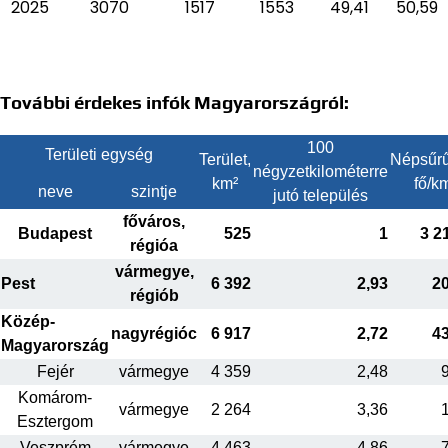
2025
3070
1517
1553
49,41
50,59
További érdekes infók Magyarországról:
100
Területi egység
Terület,
Népsűrű
négyzetkilométerre
km²
fő/k
neve
szintje
jutó település
főváros,
Budapest
525
1
3 2
régióa
vármegye,
Pest
6 392
2,93
2
régiób
Közép-
nagyrégióc
6 917
2,72
4
Magyarország
Fejér
vármegye
4 359
2,48
Komárom-
vármegye
2 264
3,36
Esztergom
Veszprém
vármegye
4 463
4,86