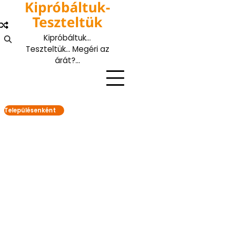
Kipróbáltuk-
Skip
to
Teszteltük
content
Kipróbáltuk…
Teszteltük… Megéri az
árát?…
Településenként