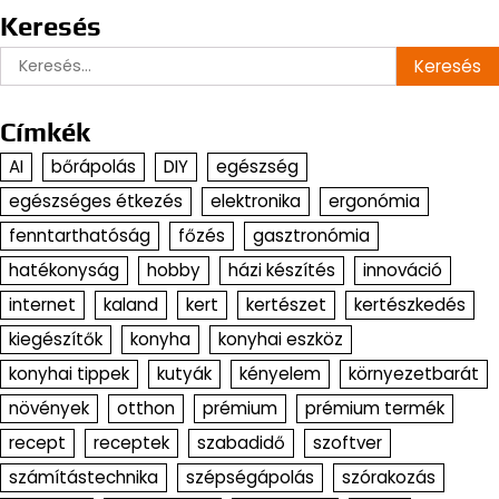
Keresés
Keresés:
Címkék
AI
bőrápolás
DIY
egészség
egészséges étkezés
elektronika
ergonómia
fenntarthatóság
főzés
gasztronómia
hatékonyság
hobby
házi készítés
innováció
internet
kaland
kert
kertészet
kertészkedés
kiegészítők
konyha
konyhai eszköz
konyhai tippek
kutyák
kényelem
környezetbarát
növények
otthon
prémium
prémium termék
recept
receptek
szabadidő
szoftver
számítástechnika
szépségápolás
szórakozás