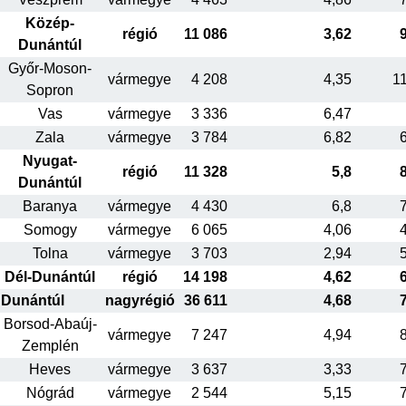
Közép-
régió
11 086
3,62
Dunántúl
Győr-Moson-
vármegye
4 208
4,35
1
Sopron
Vas
vármegye
3 336
6,47
Zala
vármegye
3 784
6,82
Nyugat-
régió
11 328
5,8
Dunántúl
Baranya
vármegye
4 430
6,8
Somogy
vármegye
6 065
4,06
Tolna
vármegye
3 703
2,94
Dél-Dunántúl
régió
14 198
4,62
Dunántúl
nagyrégió
36 611
4,68
Borsod-Abaúj-
vármegye
7 247
4,94
Zemplén
Heves
vármegye
3 637
3,33
Nógrád
vármegye
2 544
5,15