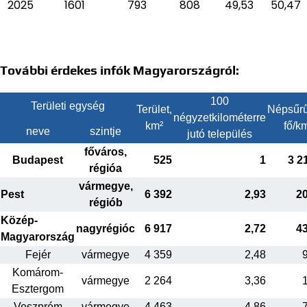
2025
1601
793
808
49,53
50,47
További érdekes infók Magyarországról:
100
Területi egység
Terület,
Népsűrű
négyzetkilométerre
km²
fő/k
neve
szintje
jutó település
főváros,
Budapest
525
1
3 2
régióa
vármegye,
Pest
6 392
2,93
2
régiób
Közép-
nagyrégióc
6 917
2,72
4
Magyarország
Fejér
vármegye
4 359
2,48
Komárom-
vármegye
2 264
3,36
Esztergom
Veszprém
vármegye
4 463
4,86