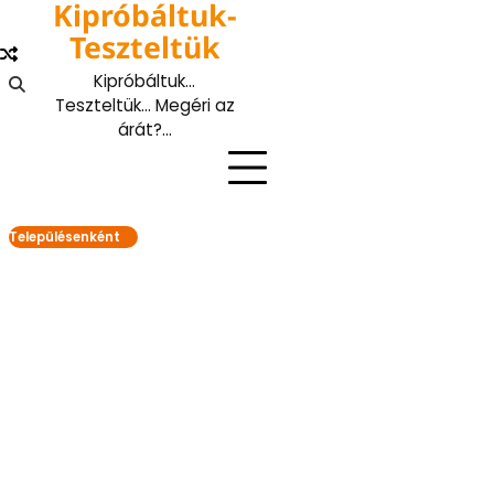
Kipróbáltuk-
Skip
to
Teszteltük
content
Kipróbáltuk…
Teszteltük… Megéri az
árát?…
Településenként