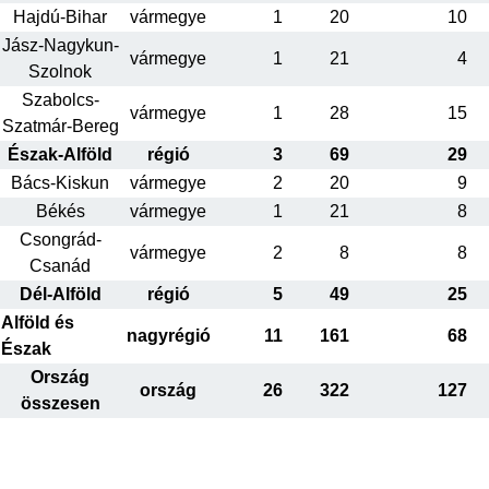
Hajdú-Bihar
vármegye
1
20
10
Jász-Nagykun-
vármegye
1
21
4
Szolnok
Szabolcs-
vármegye
1
28
15
Szatmár-Bereg
Észak-Alföld
régió
3
69
29
Bács-Kiskun
vármegye
2
20
9
Békés
vármegye
1
21
8
Csongrád-
vármegye
2
8
8
Csanád
Dél-Alföld
régió
5
49
25
Alföld és
nagyrégió
11
161
68
Észak
Ország
ország
26
322
127
összesen