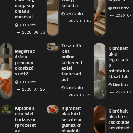
magasny
lakásba
Kiss Kata
omású
Kiss Kata
2026-07
mosóval.
2026-08-02
Kiss Kata
2026-08-03
Teszteltü
Kipróbált
Megéri az
k az
uk a
árát a
online
legolcsób
prémium
lakberend
b
okosizzó
ezési
robotabla
szett?
tanácsad
ktisztítót
ást
Kiss Kata
Kiss Kata
Kiss Kata
2026-07-26
2026-07-
2026-07-21
Kipróbált
Kipróbált
Kipróbált
uk a házi
uk a házi
uk a házi
bodzaszö
készítésű
csokoládé
rp főzését
gumicukr
készítését
az
ot valódi