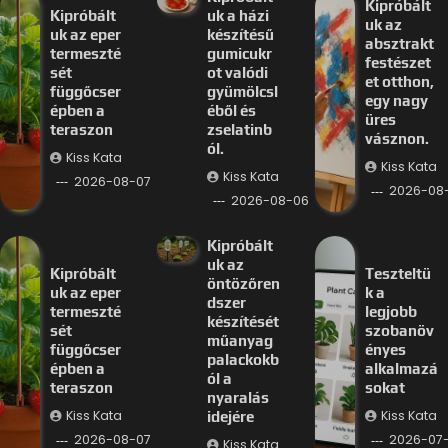
Kipróbált
Kipróbált
uk a házi
uk az
uk az eper
készítésű
absztrakt
termeszté
gumicukr
festészet
sét
ot valódi
et otthon,
függőcser
gyümölcsl
egy nagy
épben a
éből és
üres
teraszon
zselatinb
vásznon.
ól.
Kiss Kata
Kiss Kata
Kiss Kata
2026-08-07
2026-08
2026-08-06
Kipróbált
uk az
Kipróbált
Teszteltü
öntözőren
uk az eper
k a
dszer
termeszté
legjobb
készítését
sét
szobanöv
műanyag
függőcser
ényes
palackokb
épben a
alkalmazá
ól a
teraszon
sokat
nyaralás
Kiss Kata
Kiss Kata
idejére
2026-08-07
2026-07-
Kiss Kata