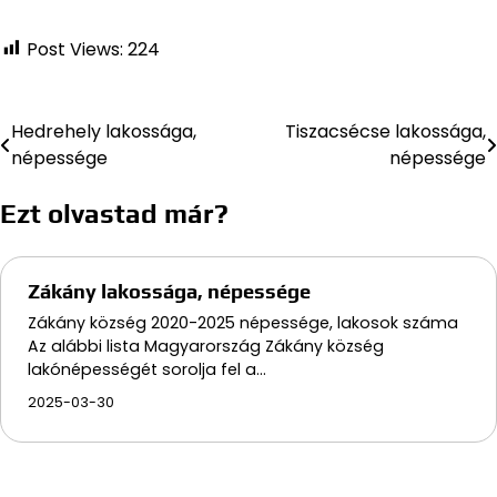
Post Views:
224
Hedrehely lakossága,
Tiszacsécse lakossága,
Bejegyzés
népessége
népessége
navigáció
Ezt olvastad már?
Zákány lakossága, népessége
Zákány község 2020-2025 népessége, lakosok száma
Az alábbi lista Magyarország Zákány község
lakónépességét sorolja fel a…
2025-03-30