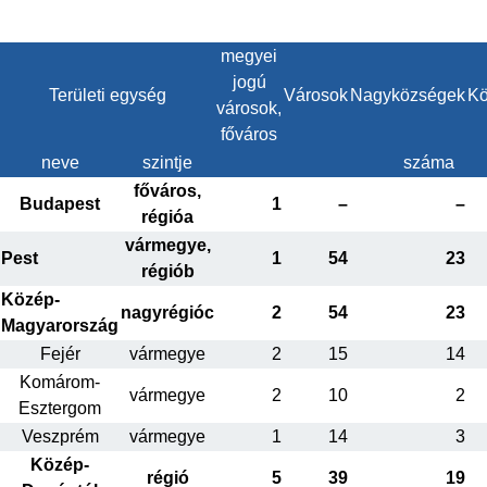
megyei
jogú
Területi egység
Városok
Nagyközségek
Kö
városok,
főváros
neve
szintje
száma
főváros,
Budapest
1
–
–
régióa
vármegye,
Pest
1
54
23
régiób
Közép-
nagyrégióc
2
54
23
Magyarország
Fejér
vármegye
2
15
14
Komárom-
vármegye
2
10
2
Esztergom
Veszprém
vármegye
1
14
3
Közép-
régió
5
39
19