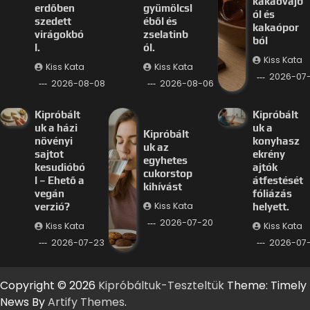
kakaóvajb
erdőben
gyümölcsl
ól és
szedett
éből és
kakaópor
virágokbó
zselatinb
ból
l.
ól.
Kiss Kata
Kiss Kata
Kiss Kata
2026-07
2026-08-08
2026-08-06
Kipróbált
Kipróbált
uk a házi
uk a
Kipróbált
növényi
konyhasz
uk az
sajtot
ekrény
egyhetes
kesudióbó
ajtók
cukorstop
l – Ehető a
átfestését
kihívást
vegán
fóliázás
Kiss Kata
verzió?
helyett.
2026-07-20
Kiss Kata
Kiss Kata
2026-07-23
2026-07-
Copyright © 2026
Kipróbáltuk-Teszteltük
Theme: Timely
News By
Artify Themes
.