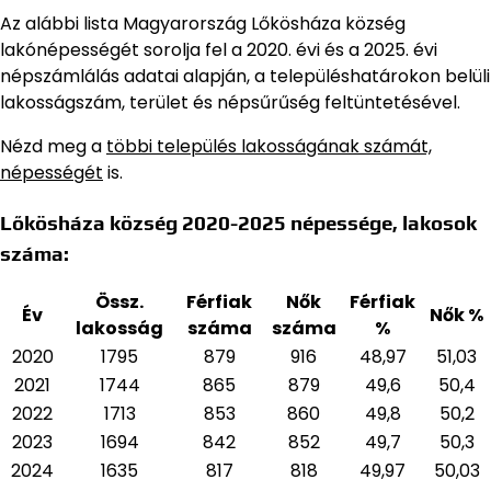
Az alábbi lista Magyarország Lőkösháza község
lakónépességét sorolja fel a 2020. évi és a 2025. évi
népszámlálás adatai alapján,
a településhatárokon belüli
lakosságszám, terület és népsűrűség feltüntetésével.
Nézd meg a
többi település lakosságának számát,
népességét
is.
Lőkösháza község 2020-2025 népessége, lakosok
száma:
Össz.
Férfiak
Nők
Férfiak
Év
Nők %
lakosság
száma
száma
%
2020
1795
879
916
48,97
51,03
2021
1744
865
879
49,6
50,4
2022
1713
853
860
49,8
50,2
2023
1694
842
852
49,7
50,3
2024
1635
817
818
49,97
50,03