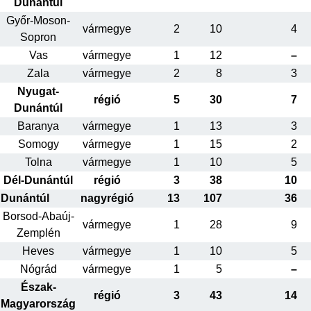
Dunántúl
Győr-Moson-
vármegye
2
10
4
Sopron
Vas
vármegye
1
12
–
Zala
vármegye
2
8
3
Nyugat-
régió
5
30
7
Dunántúl
Baranya
vármegye
1
13
3
Somogy
vármegye
1
15
2
Tolna
vármegye
1
10
5
Dél-Dunántúl
régió
3
38
10
Dunántúl
nagyrégió
13
107
36
Borsod-Abaúj-
vármegye
1
28
9
Zemplén
Heves
vármegye
1
10
5
Nógrád
vármegye
1
5
–
Észak-
régió
3
43
14
Magyarország