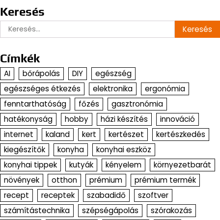
Keresés
Keresés:
Címkék
AI
bőrápolás
DIY
egészség
egészséges étkezés
elektronika
ergonómia
fenntarthatóság
főzés
gasztronómia
hatékonyság
hobby
házi készítés
innováció
internet
kaland
kert
kertészet
kertészkedés
kiegészítők
konyha
konyhai eszköz
konyhai tippek
kutyák
kényelem
környezetbarát
növények
otthon
prémium
prémium termék
recept
receptek
szabadidő
szoftver
számítástechnika
szépségápolás
szórakozás