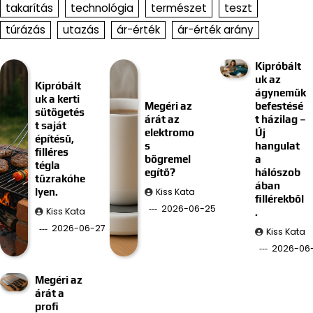
takarítás
technológia
természet
teszt
túrázás
utazás
ár-érték
ár-érték arány
Kipróbált
uk az
Kipróbált
ágyneműk
uk a kerti
Megéri az
befestésé
sütögetés
árát az
t házilag –
t saját
elektromo
Új
építésű,
s
hangulat
filléres
bögremel
a
tégla
egítő?
hálószob
tűzrakóhe
ában
Kiss Kata
lyen.
fillérekből
2026-06-25
Kiss Kata
.
2026-06-27
Kiss Kata
2026-06-
Megéri az
árát a
profi