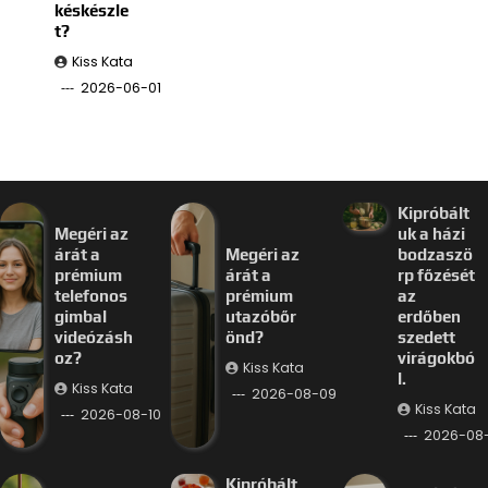
késkészle
t?
Kiss Kata
2026-06-01
Kipróbált
Megéri az
uk a házi
árát a
Megéri az
bodzaszö
prémium
árát a
rp főzését
telefonos
prémium
az
gimbal
utazóbőr
erdőben
videózásh
önd?
szedett
oz?
virágokbó
Kiss Kata
l.
Kiss Kata
2026-08-09
Kiss Kata
2026-08-10
2026-08
Kipróbált