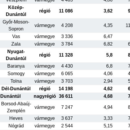
Közép-
régió
11 086
3,62
Dunántúl
Győr-Moson-
vármegye
4 208
4,35
1
Sopron
Vas
vármegye
3 336
6,47
Zala
vármegye
3 784
6,82
Nyugat-
régió
11 328
5,8
Dunántúl
Baranya
vármegye
4 430
6,8
Somogy
vármegye
6 065
4,06
Tolna
vármegye
3 703
2,94
Dél-Dunántúl
régió
14 198
4,62
Dunántúl
nagyrégió
36 611
4,68
Borsod-Abaúj-
vármegye
7 247
4,94
Zemplén
Heves
vármegye
3 637
3,33
Nógrád
vármegye
2 544
5,15