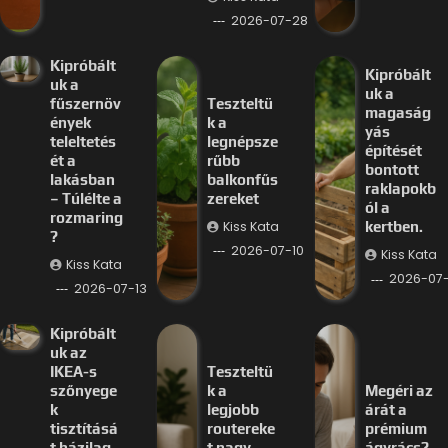
2026-07-28
Kipróbált
Kipróbált
uk a
uk a
fűszernöv
Teszteltü
magaság
ények
k a
yás
teleltetés
legnépsze
építését
ét a
rűbb
bontott
lakásban
balkonfűs
raklapokb
– Túlélte a
zereket
ól a
rozmaring
Kiss Kata
kertben.
?
2026-07-10
Kiss Kata
Kiss Kata
2026-07
2026-07-13
Kipróbált
uk az
IKEA-s
Teszteltü
szőnyege
k a
Megéri az
k
legjobb
árát a
tisztításá
routereke
prémium
t házilag,
t nagy
ágyrács?