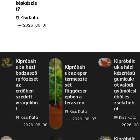
késkészle
t?
Kiss Kata
2026-06-01
Kipróbált
Kipróbált
uk a házi
Kipróbált
uk a házi
bodzaszö
uk az eper
készítésű
rp főzését
termeszté
gumicukr
az
sét
ot valódi
erdőben
függőcser
gyümölcsl
szedett
épben a
éből és
virágokbó
teraszon
zselatinb
l.
ól.
Kiss Kata
Kiss Kata
Kiss Kata
2026-08-07
2026-08-08
2026-08
Kipróbált