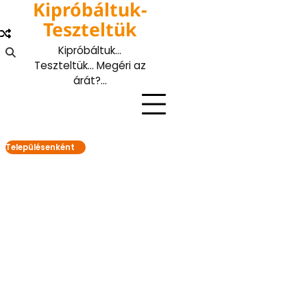
Kipróbáltuk-
Skip
to
Teszteltük
content
Kipróbáltuk…
Teszteltük… Megéri az
árát?…
Településenként