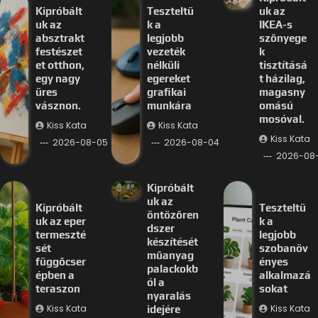
Kipróbált
Teszteltü
uk az
uk az
k a
IKEA-s
absztrakt
legjobb
szőnyege
festészet
vezeték
k
et otthon,
nélküli
tisztításá
egy nagy
egereket
t házilag,
üres
grafikai
magasny
vásznon.
munkára
omású
mosóval.
Kiss Kata
Kiss Kata
Kiss Kata
2026-08-05
2026-08-04
2026-08
Kipróbált
uk az
Kipróbált
Teszteltü
öntözőren
uk az eper
k a
dszer
termeszté
legjobb
készítését
sét
szobanöv
műanyag
függőcser
ényes
palackokb
épben a
alkalmazá
ól a
teraszon
sokat
nyaralás
Kiss Kata
Kiss Kata
idejére