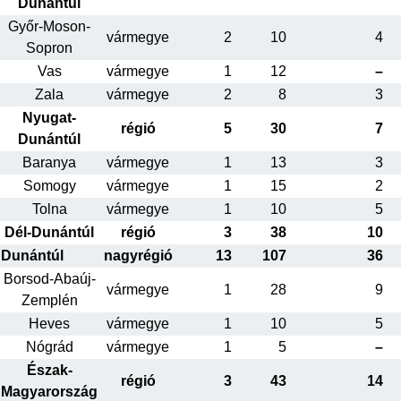
Dunántúl
Győr-Moson-
vármegye
2
10
4
Sopron
Vas
vármegye
1
12
–
Zala
vármegye
2
8
3
Nyugat-
régió
5
30
7
Dunántúl
Baranya
vármegye
1
13
3
Somogy
vármegye
1
15
2
Tolna
vármegye
1
10
5
Dél-Dunántúl
régió
3
38
10
Dunántúl
nagyrégió
13
107
36
Borsod-Abaúj-
vármegye
1
28
9
Zemplén
Heves
vármegye
1
10
5
Nógrád
vármegye
1
5
–
Észak-
régió
3
43
14
Magyarország