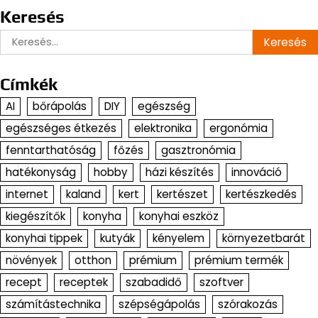
Keresés
Keresés:
Címkék
AI
bőrápolás
DIY
egészség
egészséges étkezés
elektronika
ergonómia
fenntarthatóság
főzés
gasztronómia
hatékonyság
hobby
házi készítés
innováció
internet
kaland
kert
kertészet
kertészkedés
kiegészítők
konyha
konyhai eszköz
konyhai tippek
kutyák
kényelem
környezetbarát
növények
otthon
prémium
prémium termék
recept
receptek
szabadidő
szoftver
számítástechnika
szépségápolás
szórakozás