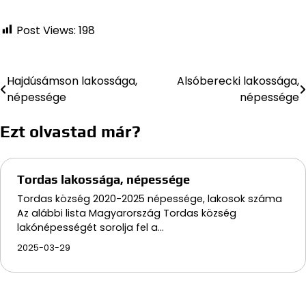
Post Views:
198
Hajdúsámson lakossága,
Alsóberecki lakossága,
Bejegyzés
népessége
népessége
navigáció
Ezt olvastad már?
Tordas lakossága, népessége
Tordas község 2020-2025 népessége, lakosok száma
Az alábbi lista Magyarország Tordas község
lakónépességét sorolja fel a…
2025-03-29