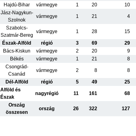
Hajdú-Bihar
vármegye
1
20
10
Jász-Nagykun-
vármegye
1
21
4
Szolnok
Szabolcs-
vármegye
1
28
15
Szatmár-Bereg
Észak-Alföld
régió
3
69
29
Bács-Kiskun
vármegye
2
20
9
Békés
vármegye
1
21
8
Csongrád-
vármegye
2
8
8
Csanád
Dél-Alföld
régió
5
49
25
Alföld és
nagyrégió
11
161
68
Észak
Ország
ország
26
322
127
összesen