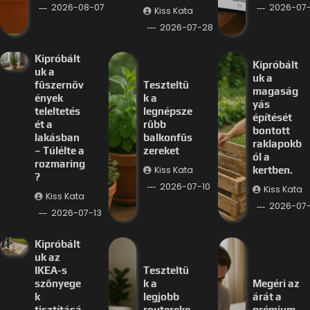
2026-08-07
2026-07-
Kiss Kata
2026-07-28
Kipróbált
Kipróbált
uk a
uk a
fűszernöv
Teszteltü
magaság
ények
k a
yás
teleltetés
legnépsze
építését
ét a
rűbb
bontott
lakásban
balkonfűs
raklapokb
– Túlélte a
zereket
ól a
rozmaring
Kiss Kata
kertben.
?
2026-07-10
Kiss Kata
Kiss Kata
2026-07
2026-07-13
Kipróbált
uk az
IKEA-s
Teszteltü
szőnyege
k a
Megéri az
k
legjobb
árát a
tisztításá
routereke
prémium