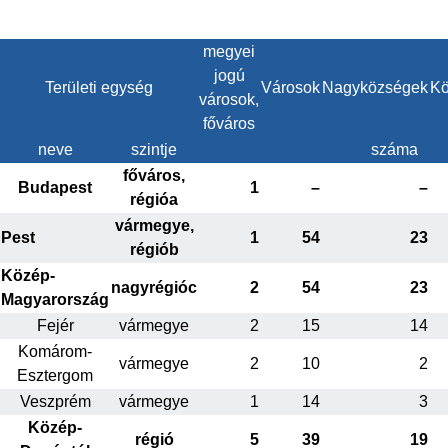
megyei
jogú
Területi egység
Városok
Nagyközségek
Kö
városok,
főváros
neve
szintje
száma
főváros,
Budapest
1
–
–
régióa
vármegye,
Pest
1
54
23
régiób
Közép-
nagyrégióc
2
54
23
Magyarország
Fejér
vármegye
2
15
14
Komárom-
vármegye
2
10
2
Esztergom
Veszprém
vármegye
1
14
3
Közép-
régió
5
39
19