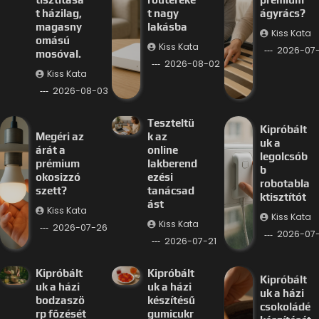
t házilag,
t nagy
ágyrács?
magasny
lakásba
Kiss Kata
omású
Kiss Kata
2026-07
mosóval.
2026-08-02
Kiss Kata
2026-08-03
Teszteltü
Kipróbált
Megéri az
k az
uk a
árát a
online
legolcsób
prémium
lakberend
b
okosizzó
ezési
robotabla
szett?
tanácsad
ktisztítót
ást
Kiss Kata
Kiss Kata
Kiss Kata
2026-07-26
2026-07-
2026-07-21
Kipróbált
Kipróbált
Kipróbált
uk a házi
uk a házi
uk a házi
bodzaszö
készítésű
csokoládé
rp főzését
gumicukr