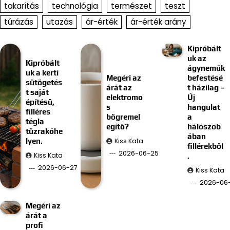
takarítás
technológia
természet
teszt
túrázás
utazás
ár-érték
ár-érték arány
Kipróbált
uk az
Kipróbált
ágyneműk
uk a kerti
Megéri az
befestésé
sütögetés
árát az
t házilag –
t saját
elektromo
Új
építésű,
s
hangulat
filléres
bögremel
a
tégla
egítő?
hálószob
tűzrakóhe
ában
Kiss Kata
lyen.
fillérekből
2026-06-25
Kiss Kata
.
2026-06-27
Kiss Kata
2026-06-
Megéri az
árát a
profi