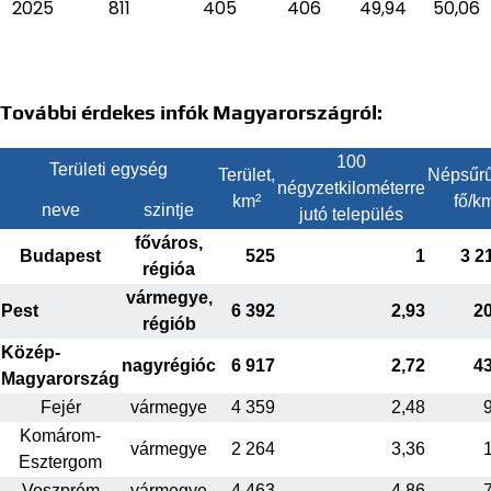
2025
811
405
406
49,94
50,06
További érdekes infók Magyarországról:
100
Területi egység
Terület,
Népsűrű
négyzetkilométerre
km²
fő/k
neve
szintje
jutó település
főváros,
Budapest
525
1
3 2
régióa
vármegye,
Pest
6 392
2,93
2
régiób
Közép-
nagyrégióc
6 917
2,72
4
Magyarország
Fejér
vármegye
4 359
2,48
Komárom-
vármegye
2 264
3,36
Esztergom
Veszprém
vármegye
4 463
4,86