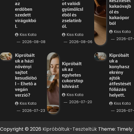
készítését
az
ot valódi
kakaóvajb
erdőben
gyümölcsl
ól és
szedett
éből és
kakaópor
virágokbó
zselatinb
ból
l.
ól.
Kiss Kata
Kiss Kata
Kiss Kata
2026-07
2026-08-08
2026-08-06
Kipróbált
Kipróbált
uk a házi
uk a
Kipróbált
növényi
konyhasz
uk az
sajtot
ekrény
egyhetes
kesudióbó
ajtók
cukorstop
l – Ehető a
átfestését
kihívást
vegán
fóliázás
Kiss Kata
verzió?
helyett.
2026-07-20
Kiss Kata
Kiss Kata
2026-07-23
2026-07-
Copyright © 2026
Kipróbáltuk-Teszteltük
Theme: Timely