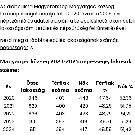
Az alábbi lista Magyarország Magyargéc község
lakónépességét sorolja fel a 2020. évi és a 2025. évi
népszámlálás adatai alapján,
a településhatárokon belüli
lakosságszám, terület és népsűrűség feltüntetésével.
Nézd meg a
többi település lakosságának számát,
népességét
is.
Magyargéc község 2020-2025 népessége, lakosok
száma:
Össz.
Férfiak
Nők
Férfiak
Év
Nők %
lakosság
száma
száma
%
2020
846
403
443
47,64
52,36
2021
829
400
429
48,25
51,75
2022
826
403
423
48,79
51,21
2023
815
397
418
48,71
51,29
2024
811
394
417
48,58
51,42