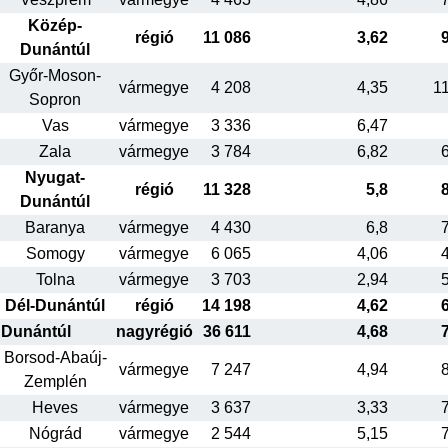
Közép-
régió
11 086
3,62
Dunántúl
Győr-Moson-
vármegye
4 208
4,35
1
Sopron
Vas
vármegye
3 336
6,47
Zala
vármegye
3 784
6,82
Nyugat-
régió
11 328
5,8
Dunántúl
Baranya
vármegye
4 430
6,8
Somogy
vármegye
6 065
4,06
Tolna
vármegye
3 703
2,94
Dél-Dunántúl
régió
14 198
4,62
Dunántúl
nagyrégió
36 611
4,68
Borsod-Abaúj-
vármegye
7 247
4,94
Zemplén
Heves
vármegye
3 637
3,33
Nógrád
vármegye
2 544
5,15