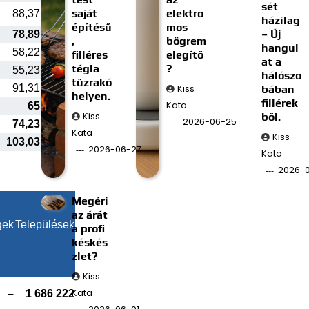
sét
saját
elektro
88,37
házilag
építésű
mos
– Új
78,89
,
bögrem
hangul
58,22
filléres
elegítő
at a
tégla
?
55,23
hálószo
tűzrakó
91,31
Kiss
bában
helyen.
fillérek
Kata
65
Kiss
ből.
2026-06-25
74,23
Kata
Kiss
103,03
2026-06-27
Kata
2026-0
Megéri
az árát
gek
Települések
a profi
késkés
zlet?
Kiss
Kata
–
1 686 222