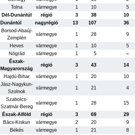
Tolna
vármegye
1
10
5
Dél-Dunántúl
régió
3
38
10
Dunántúl
nagyrégió
13
107
36
Borsod-Abaúj-
vármegye
1
28
9
Zemplén
Heves
vármegye
1
10
5
Nógrád
vármegye
1
5
–
Észak-
régió
3
43
14
Magyarország
Hajdú-Bihar
vármegye
1
20
10
Jász-Nagykun-
vármegye
1
21
4
Szolnok
Szabolcs-
vármegye
1
28
15
Szatmár-Bereg
Észak-Alföld
régió
3
69
29
Bács-Kiskun
vármegye
2
20
9
Békés
vármegye
1
21
8