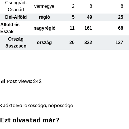
Csongrád-
vármegye
2
8
8
Csanád
Dél-Alföld
régió
5
49
25
Alföld és
nagyrégió
11
161
68
Észak
Ország
ország
26
322
127
összesen
Post Views:
242
Jákfalva lakossága, népessége
Bejegyzés
navigáció
Ezt olvastad már?