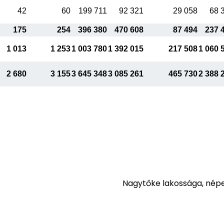
42
60
199 711
92 321
29 058
68 
175
254
396 380
470 608
87 494
237 
1 013
1 253
1 003 780
1 392 015
217 508
1 060 
2 680
3 155
3 645 348
3 085 261
465 730
2 388 
Nagytőke lakossága, nép