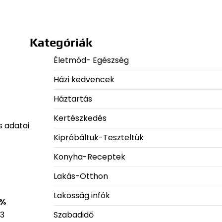
Kategóriák
Életmód- Egészség
Házi kedvencek
Háztartás
Kertészkedés
s adatai
Kipróbáltuk-Teszteltük
Konyha-Receptek
Lakás-Otthon
Lakosság infók
 %
Szabadidő
73