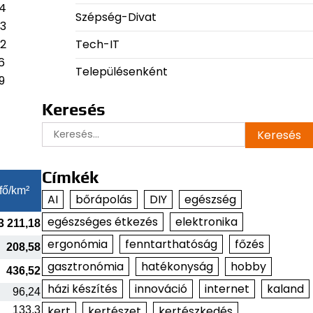
94
Szépség-Divat
83
Tech-IT
72
6
Településenként
9
Keresés
Keresés:
Címkék
fő/km²
AI
bőrápolás
DIY
egészség
egészséges étkezés
elektronika
3 211,18
ergonómia
fenntarthatóság
főzés
208,58
gasztronómia
hatékonyság
hobby
436,52
házi készítés
innováció
internet
kaland
96,24
kert
kertészet
kertészkedés
133,3