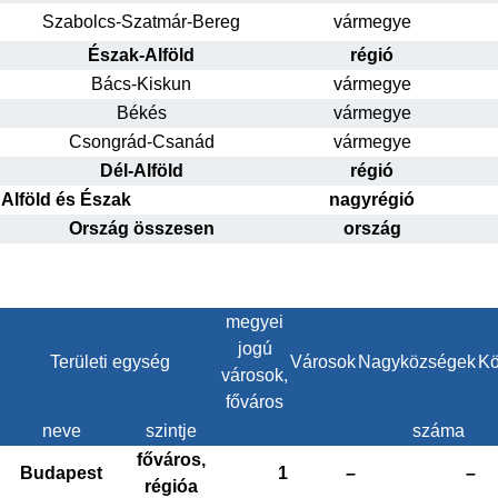
Szabolcs-Szatmár-Bereg
vármegye
Észak-Alföld
régió
Bács-Kiskun
vármegye
Békés
vármegye
Csongrád-Csanád
vármegye
Dél-Alföld
régió
Alföld és Észak
nagyrégió
Ország összesen
ország
megyei
jogú
Területi egység
Városok
Nagyközségek
Kö
városok,
főváros
neve
szintje
száma
főváros,
Budapest
1
–
–
régióa