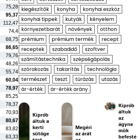
75,28
kiegészítők
konyha
konyhai eszköz
95,37
konyhai tippek
kutyák
kényelem
112,47
környezetbarát
növények
otthon
74,4
prémium
prémium termék
recept
68,75
86,65
receptek
szabadidő
szoftver
79,76
számítástechnika
szépségápolás
48,26
szórakozás
takarítás
technológia
55,74
természet
teszt
túrázás
utazás
60,04
78,97
ár-érték
ár-érték arány
85,25
78,37
Kiprób
áltuk
70,93
Kiprób
az
80,67
áltuk a
ágyne
kerti
Megéri
83,82
műk
sütöge
az árát
befesté
63,33
tést
az