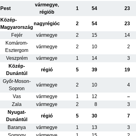
vármegye,
Pest
1
54
23
régiób
Közép-
nagyrégióc
2
54
23
Magyarország
Fejér
vármegye
2
15
14
Komárom-
vármegye
2
10
2
Esztergom
Veszprém
vármegye
1
14
3
Közép-
régió
5
39
19
Dunántúl
Győr-Moson-
vármegye
2
10
4
Sopron
Vas
vármegye
1
12
–
Zala
vármegye
2
8
3
Nyugat-
régió
5
30
7
Dunántúl
Baranya
vármegye
1
13
3
Somogy
vármegye
1
15
2