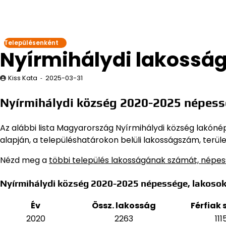
Településenként
Nyírmihálydi lakossá
Kiss Kata
2025-03-31
Nyírmihálydi község 2020-2025 népess
Az alábbi lista Magyarország Nyírmihálydi község lakónépe
alapján,
a településhatárokon belüli lakosságszám, terüle
Nézd meg a
többi település lakosságának számát, népe
Nyírmihálydi község 2020-2025 népessége, lakoso
Év
Össz. lakosság
Férfiak
2020
2263
111