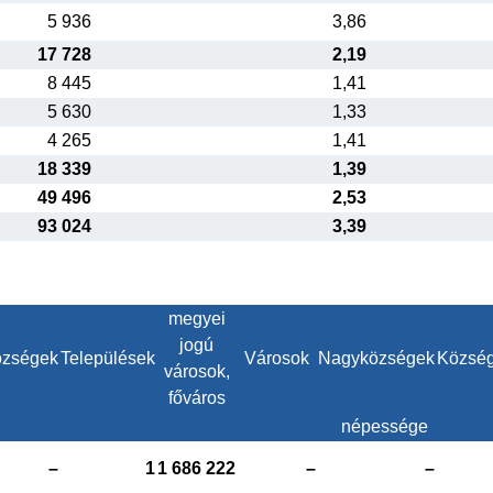
5 936
3,86
17 728
2,19
8 445
1,41
5 630
1,33
4 265
1,41
18 339
1,39
49 496
2,53
93 024
3,39
megyei
jogú
zségek
Települések
Városok
Nagyközségek
Közsé
városok,
főváros
népessége
–
1
1 686 222
–
–