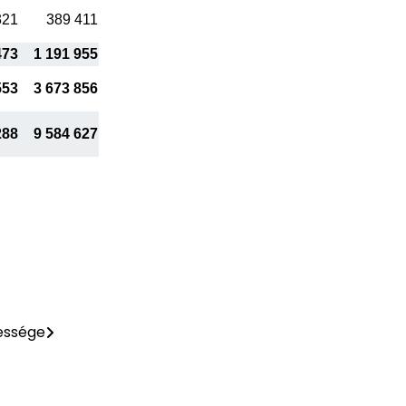
321
389 411
473
1 191 955
553
3 673 856
288
9 584 627
essége