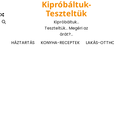
Kipróbáltuk-
Skip
to
Teszteltük
content
Kipróbáltuk…
Teszteltük… Megéri az
árát?…
HÁZTARTÁS
KONYHA-RECEPTEK
LAKÁS-OTTH