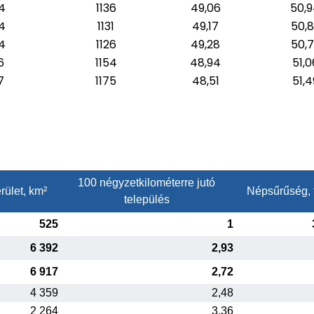
4
1136
49,06
50,
4
1131
49,17
50,
4
1126
49,28
50,
6
1154
48,94
51,0
7
1175
48,51
51,4
100 négyzetkilométerre jutó
rület, km²
Népsűrűség, 
település
525
1
6 392
2,93
6 917
2,72
4 359
2,48
2 264
3,36