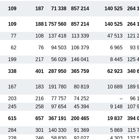
109
187
71 338
857 214
140 525
264 
109
188
1 757 560
857 214
140 525
264 
77
108
137 418
113 339
47 513
121 
62
76
94 503
106 379
6 965
93 
199
217
56 029
146 041
8 445
125 
338
401
287 950
365 759
62 923
340 
167
183
191 780
80 819
10 689
189 
203
216
77 757
74 252
–
96 
245
258
97 654
45 394
9 148
107 
615
657
367 191
200 465
19 837
394 
284
301
140 330
91 369
5 869
115 
228
246
58 830
92 027
4 303
137 