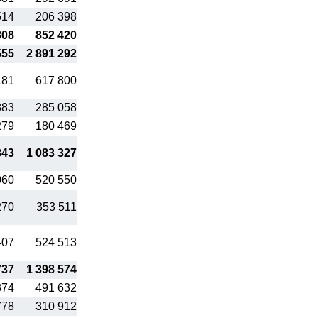
514
206 398
808
852 420
555
2 891 292
181
617 800
883
285 058
279
180 469
343
1 083 327
060
520 550
270
353 511
407
524 513
737
1 398 574
374
491 632
778
310 912