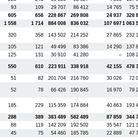
93
109
29 707
86 412
14 765
75 
605
656
228 867
269 808
24 937
328 
1 558
1 714
884 008
836 032
107 697
1 063 
320
358
143 502
214 252
27 865
232 
105
121
49 499
83 386
14 290
137 
125
131
30 910
41 280
–
108 
550
610
223 911
338 918
42 155
478 
51
82
201 704
216 760
30 026
72 
52
78
66 426
190 845
16 970
79 
185
229
115 359
174 884
40 863
193 
288
389
383 489
582 489
87 859
344 
88
119
142 209
192 502
35 547
121 
45
75
54 460
185 785
22 889
47 