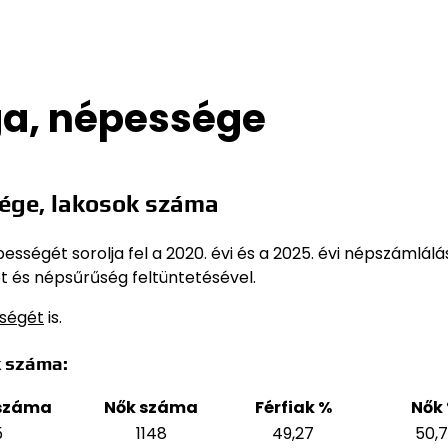
ga, népessége
ége, lakosok száma
sségét sorolja fel a 2020. évi és a 2025. évi népszámlálá
t és népsűrűség feltüntetésével.
sségét
is.
k száma:
 száma
Nők száma
Férfiak %
Nők
5
1148
49,27
50,