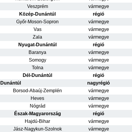
Veszprém
vármegye
Közép-Dunántúl
régió
Győr-Moson-Sopron
vármegye
Vas
vármegye
Zala
vármegye
Nyugat-Dunántúl
régió
Baranya
vármegye
Somogy
vármegye
Tolna
vármegye
Dél-Dunántúl
régió
Dunántúl
nagyrégió
Borsod-Abaúj-Zemplén
vármegye
Heves
vármegye
Nógrád
vármegye
Észak-Magyarország
régió
Hajdú-Bihar
vármegye
Jász-Nagykun-Szolnok
vármegye