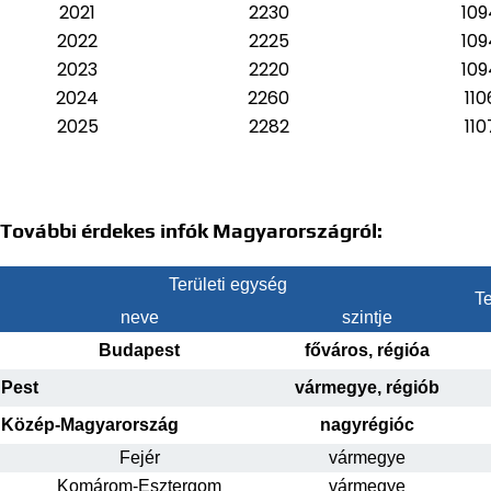
2021
2230
109
2022
2225
109
2023
2220
109
2024
2260
110
2025
2282
110
További érdekes infók Magyarországról:
Területi egység
Te
neve
szintje
Budapest
főváros, régióa
Pest
vármegye, régiób
Közép-Magyarország
nagyrégióc
Fejér
vármegye
Komárom-Esztergom
vármegye