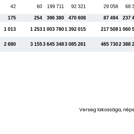
42
60
199 711
92 321
29 058
68 
175
254
396 380
470 608
87 494
237 
1 013
1 253
1 003 780
1 392 015
217 508
1 060 
2 680
3 155
3 645 348
3 085 261
465 730
2 388 
Verseg lakossága, nép