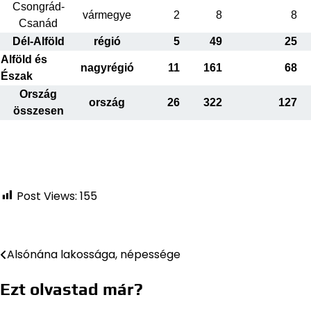
Csongrád-
vármegye
2
8
8
Csanád
Dél-Alföld
régió
5
49
25
Alföld és
nagyrégió
11
161
68
Észak
Ország
ország
26
322
127
összesen
Post Views:
155
Alsónána lakossága, népessége
Bejegyzés
navigáció
Ezt olvastad már?