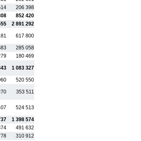
514
206 398
808
852 420
555
2 891 292
181
617 800
883
285 058
279
180 469
343
1 083 327
060
520 550
270
353 511
407
524 513
737
1 398 574
374
491 632
778
310 912