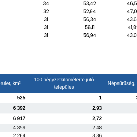
34
53,42
46,
32
52,94
47,
0
31
56,34
43,
3
31
58,11
41,8
31
56,94
43,
100 négyzetkilométerre jutó
rület, km²
Népsűrűség, 
település
525
1
6 392
2,93
6 917
2,72
4 359
2,48
2 264
3,36