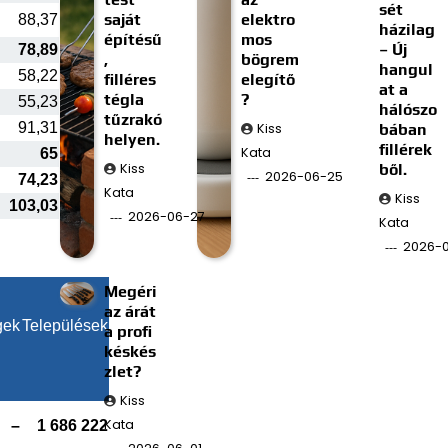
sét
saját
elektro
88,37
házilag
építésű
mos
– Új
78,89
,
bögrem
hangul
58,22
filléres
elegítő
at a
tégla
?
55,23
hálószo
tűzrakó
91,31
Kiss
bában
helyen.
fillérek
Kata
65
Kiss
ből.
2026-06-25
74,23
Kata
Kiss
103,03
2026-06-27
Kata
2026-0
Megéri
az árát
gek
Települések
a profi
késkés
zlet?
Kiss
Kata
–
1 686 222