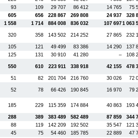
93
109
29 707
86 412
14 765
75 
605
656
228 867
269 808
24 937
328 
1 558
1 714
884 008
836 032
107 697
1 063 
320
358
143 502
214 252
27 865
232 
105
121
49 499
83 386
14 290
137 
125
131
30 910
41 280
–
108 
550
610
223 911
338 918
42 155
478 
51
82
201 704
216 760
30 026
72 
52
78
66 426
190 845
16 970
79 
185
229
115 359
174 884
40 863
193 
288
389
383 489
582 489
87 859
344 
88
119
142 209
192 502
35 547
121 
45
75
54 460
185 785
22 889
47 