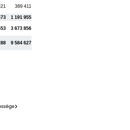
321
389 411
473
1 191 955
553
3 673 856
288
9 584 627
essége