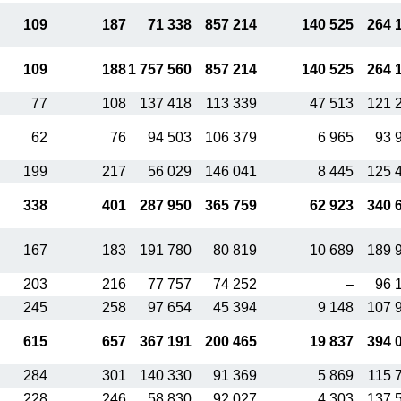
109
187
71 338
857 214
140 525
264 
109
188
1 757 560
857 214
140 525
264 
77
108
137 418
113 339
47 513
121 
62
76
94 503
106 379
6 965
93 
199
217
56 029
146 041
8 445
125 
338
401
287 950
365 759
62 923
340 
167
183
191 780
80 819
10 689
189 
203
216
77 757
74 252
–
96 
245
258
97 654
45 394
9 148
107 
615
657
367 191
200 465
19 837
394 
284
301
140 330
91 369
5 869
115 
228
246
58 830
92 027
4 303
137 