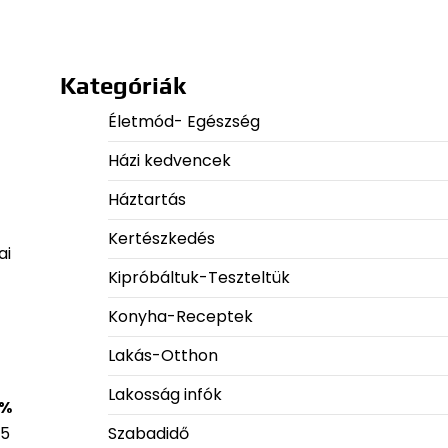
Kategóriák
Életmód- Egészség
Házi kedvencek
Háztartás
Kertészkedés
ai
Kipróbáltuk-Teszteltük
Konyha-Receptek
Lakás-Otthon
Lakosság infók
 %
Szabadidő
75