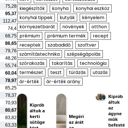
75,28
kiegészítők
konyha
konyhai eszköz
95,37
konyhai tippek
kutyák
kényelem
112,47
környezetbarát
növények
otthon
74,4
prémium
prémium termék
recept
68,75
86,65
receptek
szabadidő
szoftver
79,76
számítástechnika
szépségápolás
48,26
szórakozás
takarítás
technológia
55,74
természet
teszt
túrázás
utazás
60,04
78,97
ár-érték
ár-érték arány
85,25
78,37
Kiprób
áltuk
70,93
Kiprób
az
80,67
áltuk a
ágyne
kerti
Megéri
83,82
műk
sütöge
az árát
befesté
63,33
tést
az