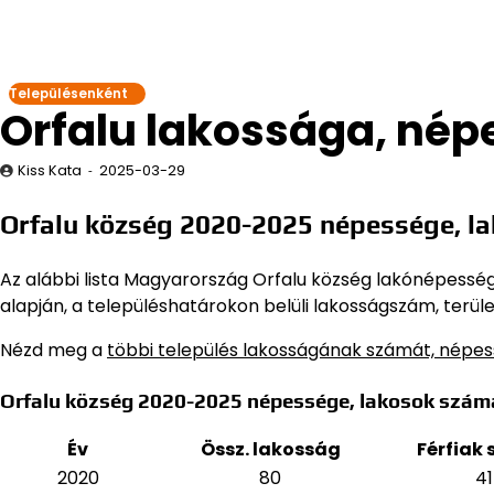
Településenként
Orfalu lakossága, né
Kiss Kata
2025-03-29
Orfalu község 2020-2025 népessége, l
Az alábbi lista Magyarország Orfalu község lakónépességét
alapján,
a településhatárokon belüli lakosságszám, terüle
Nézd meg a
többi település lakosságának számát, népe
Orfalu község 2020-2025 népessége, lakosok szám
Év
Össz. lakosság
Férfiak
2020
80
41