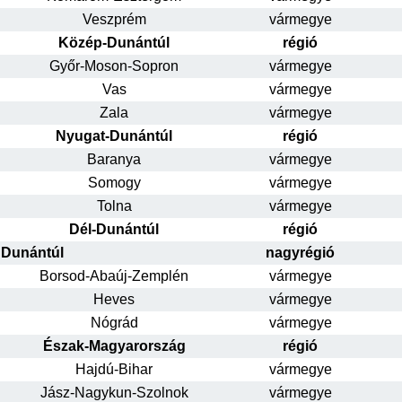
Veszprém
vármegye
Közép-Dunántúl
régió
Győr-Moson-Sopron
vármegye
Vas
vármegye
Zala
vármegye
Nyugat-Dunántúl
régió
Baranya
vármegye
Somogy
vármegye
Tolna
vármegye
Dél-Dunántúl
régió
Dunántúl
nagyrégió
Borsod-Abaúj-Zemplén
vármegye
Heves
vármegye
Nógrád
vármegye
Észak-Magyarország
régió
Hajdú-Bihar
vármegye
Jász-Nagykun-Szolnok
vármegye