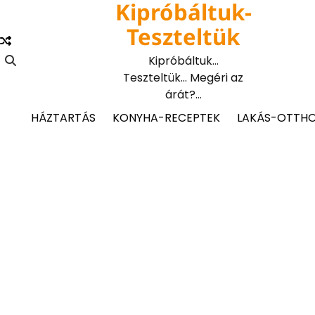
Kipróbáltuk-
Skip
to
Teszteltük
content
Kipróbáltuk…
Teszteltük… Megéri az
árát?…
HÁZTARTÁS
KONYHA-RECEPTEK
LAKÁS-OTTH