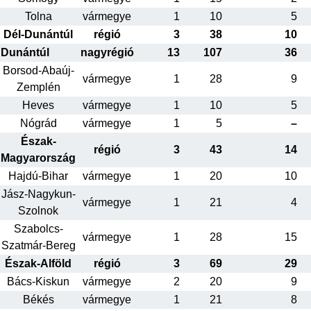
Tolna
vármegye
1
10
5
Dél-Dunántúl
régió
3
38
10
Dunántúl
nagyrégió
13
107
36
Borsod-Abaúj-
vármegye
1
28
9
Zemplén
Heves
vármegye
1
10
5
Nógrád
vármegye
1
5
–
Észak-
régió
3
43
14
Magyarország
Hajdú-Bihar
vármegye
1
20
10
Jász-Nagykun-
vármegye
1
21
4
Szolnok
Szabolcs-
vármegye
1
28
15
Szatmár-Bereg
Észak-Alföld
régió
3
69
29
Bács-Kiskun
vármegye
2
20
9
Békés
vármegye
1
21
8