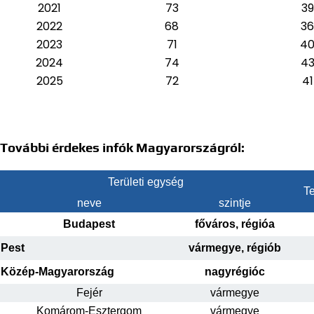
2021
73
39
2022
68
36
2023
71
4
2024
74
4
2025
72
41
További érdekes infók Magyarországról:
Területi egység
Te
neve
szintje
Budapest
főváros, régióa
Pest
vármegye, régiób
Közép-Magyarország
nagyrégióc
Fejér
vármegye
Komárom-Esztergom
vármegye