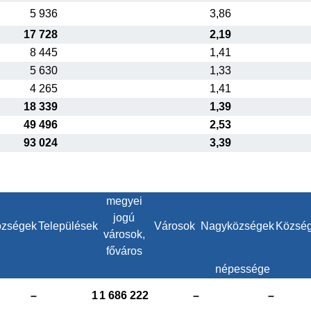
5 936
3,86
17 728
2,19
8 445
1,41
5 630
1,33
4 265
1,41
18 339
1,39
49 496
2,53
93 024
3,39
megyei
jogú
zségek
Települések
Városok
Nagyközségek
Közsé
városok,
főváros
népessége
–
1
1 686 222
–
–