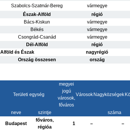
Szabolcs-Szatmár-Bereg
vármegye
Észak-Alföld
régió
Bács-Kiskun
vármegye
Békés
vármegye
Csongrád-Csanád
vármegye
Dél-Alföld
régió
Alföld és Észak
nagyrégió
Ország összesen
ország
megyei
jogú
Területi egység
Városok
Nagyközségek
Kö
városok,
főváros
neve
szintje
száma
főváros,
Budapest
1
–
–
régióa