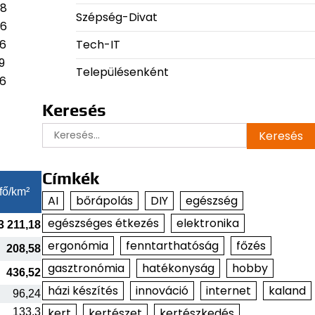
58
Szépség-Divat
06
Tech-IT
66
9
Településenként
06
Keresés
Keresés:
Címkék
fő/km²
AI
bőrápolás
DIY
egészség
egészséges étkezés
elektronika
3 211,18
ergonómia
fenntarthatóság
főzés
208,58
gasztronómia
hatékonyság
hobby
436,52
házi készítés
innováció
internet
kaland
96,24
kert
kertészet
kertészkedés
133,3