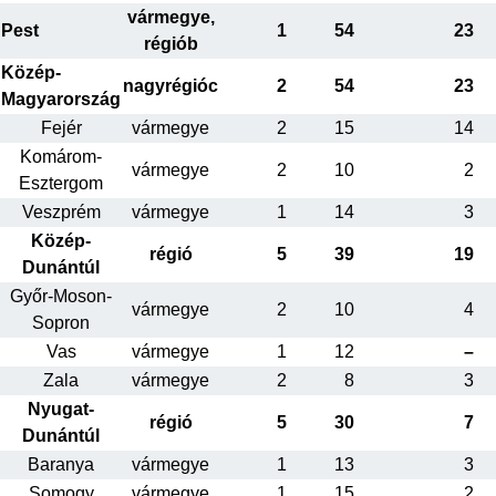
vármegye,
Pest
1
54
23
régiób
Közép-
nagyrégióc
2
54
23
Magyarország
Fejér
vármegye
2
15
14
Komárom-
vármegye
2
10
2
Esztergom
Veszprém
vármegye
1
14
3
Közép-
régió
5
39
19
Dunántúl
Győr-Moson-
vármegye
2
10
4
Sopron
Vas
vármegye
1
12
–
Zala
vármegye
2
8
3
Nyugat-
régió
5
30
7
Dunántúl
Baranya
vármegye
1
13
3
Somogy
vármegye
1
15
2