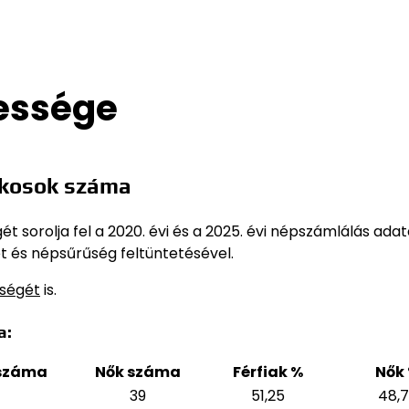
pessége
akosok száma
 sorolja fel a 2020. évi és a 2025. évi népszámlálás adat
t és népsűrűség feltüntetésével.
sségét
is.
a:
 száma
Nők száma
Férfiak %
Nők
39
51,25
48,