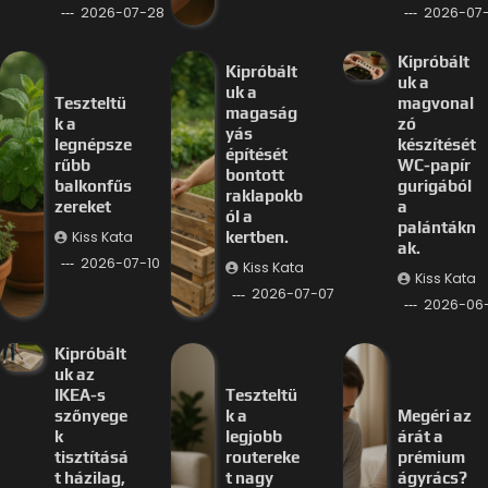
2026-07-28
2026-07-
Kipróbált
Kipróbált
uk a
uk a
Teszteltü
magvonal
magaság
k a
zó
yás
legnépsze
készítését
építését
rűbb
WC-papír
bontott
balkonfűs
gurigából
raklapokb
zereket
a
ól a
palántákn
Kiss Kata
kertben.
ak.
2026-07-10
Kiss Kata
Kiss Kata
2026-07-07
2026-06
Kipróbált
uk az
IKEA-s
Teszteltü
szőnyege
k a
Megéri az
k
legjobb
árát a
tisztításá
routereke
prémium
t házilag,
t nagy
ágyrács?