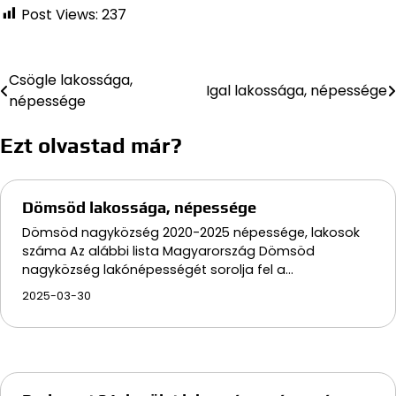
Post Views:
237
Csögle lakossága,
Bejegyzés
Igal lakossága, népessége
népessége
navigáció
Ezt olvastad már?
Dömsöd lakossága, népessége
Dömsöd nagyközség 2020-2025 népessége, lakosok
száma Az alábbi lista Magyarország Dömsöd
nagyközség lakónépességét sorolja fel a…
2025-03-30