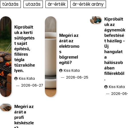
túrázás
utazás
ár-érték
ár-érték arány
Kipróbált
uk az
Kipróbált
ágyneműk
uk a kerti
Megéri az
befestésé
sütögetés
árát az
t házilag –
t saját
elektromo
Új
építésű,
s
hangulat
filléres
bögremel
a
tégla
egítő?
hálószob
tűzrakóhe
ában
Kiss Kata
lyen.
fillérekből
2026-06-25
Kiss Kata
.
2026-06-27
Kiss Kata
2026-06-
Megéri az
árát a
profi
késkészle