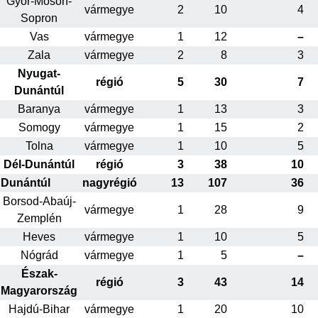
Győr-Moson-
vármegye
2
10
4
Sopron
Vas
vármegye
1
12
–
Zala
vármegye
2
8
3
Nyugat-
régió
5
30
7
Dunántúl
Baranya
vármegye
1
13
3
Somogy
vármegye
1
15
2
Tolna
vármegye
1
10
5
Dél-Dunántúl
régió
3
38
10
Dunántúl
nagyrégió
13
107
36
Borsod-Abaúj-
vármegye
1
28
9
Zemplén
Heves
vármegye
1
10
5
Nógrád
vármegye
1
5
–
Észak-
régió
3
43
14
Magyarország
Hajdú-Bihar
vármegye
1
20
10