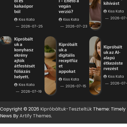
ól és
l – Ehető a
kihívást
kakaópor
vegán
Kiss Kata
ból
verzió?
2026-07
Kiss Kata
Kiss Kata
2026-07-25
2026-07-23
Kipróbált
uk a
Kipróbált
Kipróbált
konyhasz
uk a
uk az AI-
ekrény
digitális
alapú
ajtók
receptfüz
étkezéste
átfestését
et
rvezést
fóliázás
appokat
Kiss Kata
helyett.
Kiss Kata
2026-07-
Kiss Kata
2026-07-15
2026-07-19
Copyright © 2026
Kipróbáltuk-Teszteltük
Theme: Timely
News By
Artify Themes
.