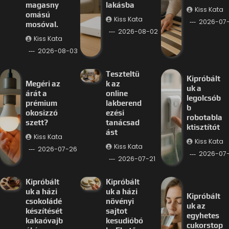
magasny
lakásba
Kiss Kata
omású
Kiss Kata
2026-07
mosóval.
2026-08-02
Kiss Kata
2026-08-03
Teszteltü
Kipróbált
Megéri az
k az
uk a
árát a
online
legolcsób
prémium
lakberend
b
okosizzó
ezési
robotabla
szett?
tanácsad
ktisztítót
ást
Kiss Kata
Kiss Kata
Kiss Kata
2026-07-26
2026-07-
2026-07-21
Kipróbált
Kipróbált
uk a házi
uk a házi
Kipróbált
csokoládé
növényi
uk az
készítését
sajtot
egyhetes
kakaóvajb
kesudióbó
cukorstop