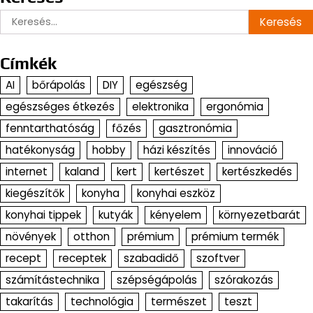
Keresés:
Címkék
AI
bőrápolás
DIY
egészség
egészséges étkezés
elektronika
ergonómia
fenntarthatóság
főzés
gasztronómia
hatékonyság
hobby
házi készítés
innováció
internet
kaland
kert
kertészet
kertészkedés
kiegészítők
konyha
konyhai eszköz
konyhai tippek
kutyák
kényelem
környezetbarát
növények
otthon
prémium
prémium termék
recept
receptek
szabadidő
szoftver
számítástechnika
szépségápolás
szórakozás
takarítás
technológia
természet
teszt