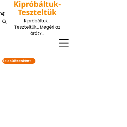
Kipróbáltuk-
Skip
to
Teszteltük
content
Kipróbáltuk…
Teszteltük… Megéri az
árát?…
Településenként