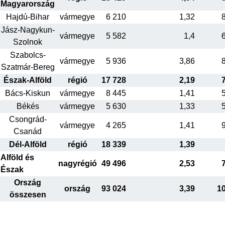
Magyarország
Hajdú-Bihar
vármegye
6 210
1,32
Jász-Nagykun-
vármegye
5 582
1,4
Szolnok
Szabolcs-
vármegye
5 936
3,86
Szatmár-Bereg
Észak-Alföld
régió
17 728
2,19
Bács-Kiskun
vármegye
8 445
1,41
Békés
vármegye
5 630
1,33
Csongrád-
vármegye
4 265
1,41
Csanád
Dél-Alföld
régió
18 339
1,39
Alföld és
nagyrégió
49 496
2,53
Észak
Ország
ország
93 024
3,39
1
összesen