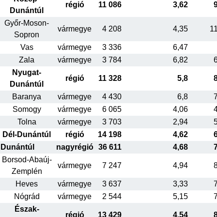
régió
11 086
3,62
Dunántúl
Győr-Moson-
vármegye
4 208
4,35
1
Sopron
Vas
vármegye
3 336
6,47
Zala
vármegye
3 784
6,82
Nyugat-
régió
11 328
5,8
Dunántúl
Baranya
vármegye
4 430
6,8
Somogy
vármegye
6 065
4,06
Tolna
vármegye
3 703
2,94
Dél-Dunántúl
régió
14 198
4,62
Dunántúl
nagyrégió
36 611
4,68
Borsod-Abaúj-
vármegye
7 247
4,94
Zemplén
Heves
vármegye
3 637
3,33
Nógrád
vármegye
2 544
5,15
Észak-
régió
13 429
4,54