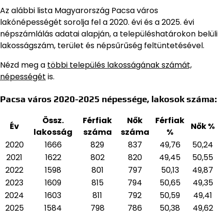
Az alábbi lista Magyarország Pacsa város
lakónépességét sorolja fel a 2020. évi és a 2025. évi
népszámlálás adatai alapján,
a településhatárokon belüli
lakosságszám, terület és népsűrűség feltüntetésével.
Nézd meg a
többi település lakosságának számát,
népességét
is.
Pacsa város 2020-2025 népessége, lakosok száma:
Össz.
Férfiak
Nők
Férfiak
Év
Nők %
lakosság
száma
száma
%
2020
1666
829
837
49,76
50,24
2021
1622
802
820
49,45
50,55
2022
1598
801
797
50,13
49,87
2023
1609
815
794
50,65
49,35
2024
1603
811
792
50,59
49,41
2025
1584
798
786
50,38
49,62