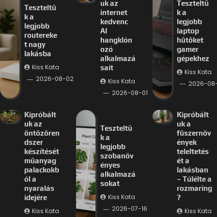
uk az
Teszteltü
Teszteltü
internet
k a
k a
kedvenc
legjobb
legjobb
AI
laptop
routereke
hangklón
hűtőket
t nagy
ozó
gamer
lakásba
alkalmazá
gépekhez
Kiss Kata
sait
Kiss Kata
2026-08-02
Kiss Kata
2026-08-
2026-08-01
Kipróbált
Kipróbált
uk az
uk a
Teszteltü
öntözőren
fűszernöv
k a
dszer
ények
legjobb
készítését
teleltetés
szobanöv
műanyag
ét a
ényes
palackokb
lakásban
alkalmazá
ól a
– Túlélte a
sokat
nyaralás
rozmaring
Kiss Kata
idejére
?
2026-07-16
Kiss Kata
Kiss Kata