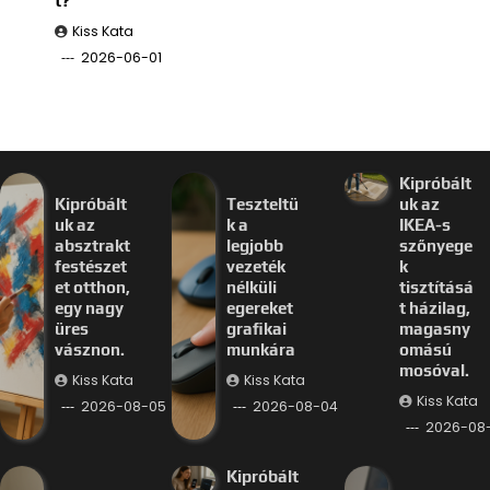
t?
Kiss Kata
2026-06-01
Kipróbált
Kipróbált
Teszteltü
uk az
uk az
k a
IKEA-s
absztrakt
legjobb
szőnyege
festészet
vezeték
k
et otthon,
nélküli
tisztításá
egy nagy
egereket
t házilag,
üres
grafikai
magasny
vásznon.
munkára
omású
mosóval.
Kiss Kata
Kiss Kata
Kiss Kata
2026-08-05
2026-08-04
2026-08
Kipróbált