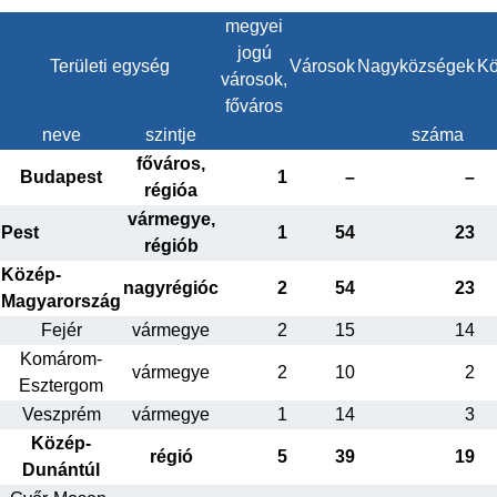
megyei
jogú
Területi egység
Városok
Nagyközségek
Kö
városok,
főváros
neve
szintje
száma
főváros,
Budapest
1
–
–
régióa
vármegye,
Pest
1
54
23
régiób
Közép-
nagyrégióc
2
54
23
Magyarország
Fejér
vármegye
2
15
14
Komárom-
vármegye
2
10
2
Esztergom
Veszprém
vármegye
1
14
3
Közép-
régió
5
39
19
Dunántúl