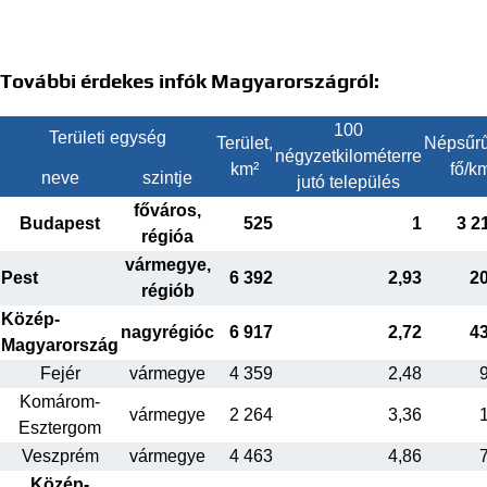
További érdekes infók Magyarországról:
100
Területi egység
Terület,
Népsűrű
négyzetkilométerre
km²
fő/k
neve
szintje
jutó település
főváros,
Budapest
525
1
3 2
régióa
vármegye,
Pest
6 392
2,93
2
régiób
Közép-
nagyrégióc
6 917
2,72
4
Magyarország
Fejér
vármegye
4 359
2,48
Komárom-
vármegye
2 264
3,36
Esztergom
Veszprém
vármegye
4 463
4,86
Közép-