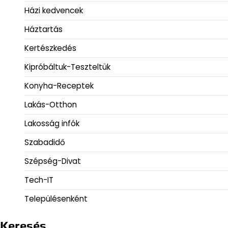
Házi kedvencek
Háztartás
Kertészkedés
Kipróbáltuk-Teszteltük
Konyha-Receptek
Lakás-Otthon
Lakosság infók
Szabadidő
Szépség-Divat
Tech-IT
Településenként
Keresés