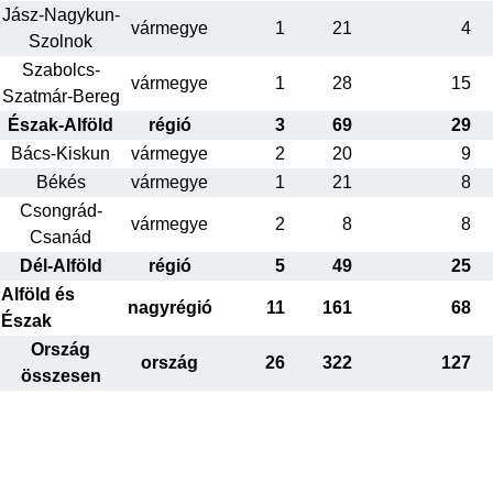
Jász-Nagykun-
vármegye
1
21
4
Szolnok
Szabolcs-
vármegye
1
28
15
Szatmár-Bereg
Észak-Alföld
régió
3
69
29
Bács-Kiskun
vármegye
2
20
9
Békés
vármegye
1
21
8
Csongrád-
vármegye
2
8
8
Csanád
Dél-Alföld
régió
5
49
25
Alföld és
nagyrégió
11
161
68
Észak
Ország
ország
26
322
127
összesen