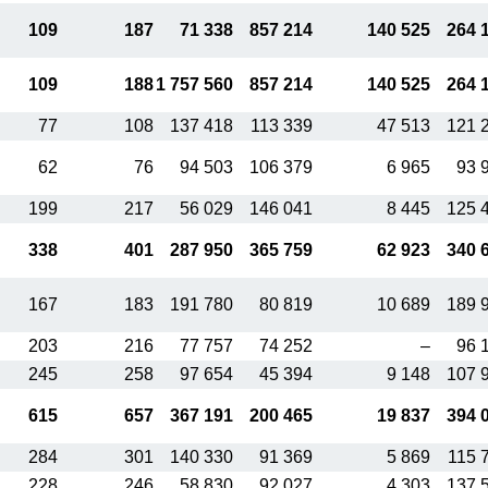
109
187
71 338
857 214
140 525
264 
109
188
1 757 560
857 214
140 525
264 
77
108
137 418
113 339
47 513
121 
62
76
94 503
106 379
6 965
93 
199
217
56 029
146 041
8 445
125 
338
401
287 950
365 759
62 923
340 
167
183
191 780
80 819
10 689
189 
203
216
77 757
74 252
–
96 
245
258
97 654
45 394
9 148
107 
615
657
367 191
200 465
19 837
394 
284
301
140 330
91 369
5 869
115 
228
246
58 830
92 027
4 303
137 