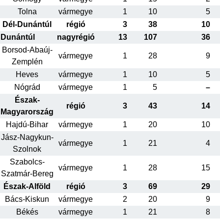
Tolna
vármegye
1
10
5
Dél-Dunántúl
régió
3
38
10
Dunántúl
nagyrégió
13
107
36
Borsod-Abaúj-
vármegye
1
28
9
Zemplén
Heves
vármegye
1
10
5
Nógrád
vármegye
1
5
–
Észak-
régió
3
43
14
Magyarország
Hajdú-Bihar
vármegye
1
20
10
Jász-Nagykun-
vármegye
1
21
4
Szolnok
Szabolcs-
vármegye
1
28
15
Szatmár-Bereg
Észak-Alföld
régió
3
69
29
Bács-Kiskun
vármegye
2
20
9
Békés
vármegye
1
21
8