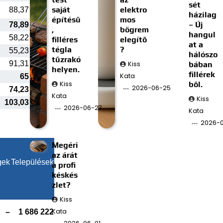
sét
saját
elektro
88,37
házilag
építésű
mos
– Új
78,89
,
bögrem
hangul
58,22
filléres
elegítő
at a
tégla
?
55,23
hálószo
tűzrakó
91,31
Kiss
bában
helyen.
fillérek
Kata
65
Kiss
ből.
2026-06-25
74,23
Kata
Kiss
103,03
2026-06-27
Kata
2026-0
Megéri
az árát
gek
Települések
a profi
késkés
zlet?
Kiss
Kata
–
1 686 222