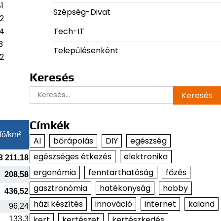
1
Szépség-Divat
2
Tech-IT
94
3
Településenként
2
Keresés
Keresés:
Címkék
fő/km²
AI
bőrápolás
DIY
egészség
egészséges étkezés
elektronika
3 211,18
ergonómia
fenntarthatóság
főzés
208,58
gasztronómia
hatékonyság
hobby
436,52
házi készítés
innováció
internet
kaland
96,24
kert
kertészet
kertészkedés
133,3