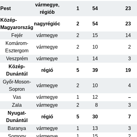
vármegye,
Pest
1
54
23
régiób
Közép-
nagyrégióc
2
54
23
Magyarország
Fejér
vármegye
2
15
14
Komárom-
vármegye
2
10
2
Esztergom
Veszprém
vármegye
1
14
3
Közép-
régió
5
39
19
Dunántúl
Győr-Moson-
vármegye
2
10
4
Sopron
Vas
vármegye
1
12
–
Zala
vármegye
2
8
3
Nyugat-
régió
5
30
7
Dunántúl
Baranya
vármegye
1
13
3
Somogy
vármegye
1
15
2