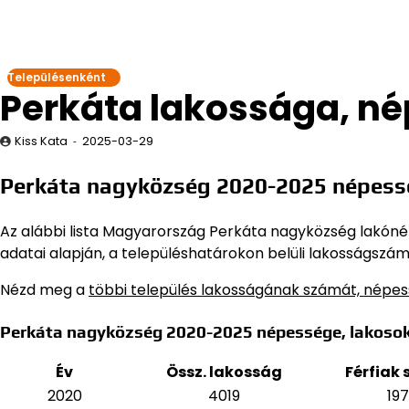
Településenként
Perkáta lakossága, n
Kiss Kata
2025-03-29
Perkáta nagyközség 2020-2025 népess
Az alábbi lista Magyarország Perkáta nagyközség lakónépe
adatai alapján,
a településhatárokon belüli lakosságszám,
Nézd meg a
többi település lakosságának számát, népe
Perkáta nagyközség 2020-2025 népessége, lakoso
Év
Össz. lakosság
Férfiak
2020
4019
197