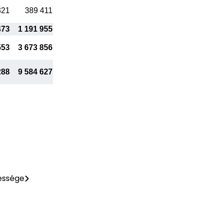
321
389 411
473
1 191 955
553
3 673 856
288
9 584 627
essége