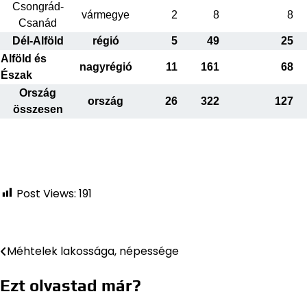
Csongrád-
vármegye
2
8
8
Csanád
Dél-Alföld
régió
5
49
25
Alföld és
nagyrégió
11
161
68
Észak
Ország
ország
26
322
127
összesen
Post Views:
191
Méhtelek lakossága, népessége
Bejegyzés
navigáció
Ezt olvastad már?