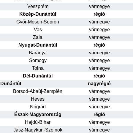
Veszprém
vármegye
Közép-Dunántúl
régió
Győr-Moson-Sopron
vármegye
Vas
vármegye
Zala
vármegye
Nyugat-Dunántúl
régió
Baranya
vármegye
Somogy
vármegye
Tolna
vármegye
Dél-Dunántúl
régió
Dunántúl
nagyrégió
Borsod-Abaúj-Zemplén
vármegye
Heves
vármegye
Nógrád
vármegye
Észak-Magyarország
régió
Hajdú-Bihar
vármegye
Jász-Nagykun-Szolnok
vármegye