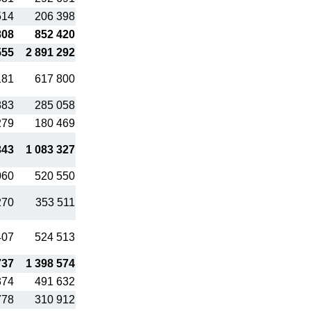
514
206 398
808
852 420
555
2 891 292
181
617 800
883
285 058
279
180 469
343
1 083 327
060
520 550
270
353 511
407
524 513
737
1 398 574
374
491 632
778
310 912