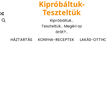
Kipróbáltuk-
Skip
to
Teszteltük
content
Kipróbáltuk…
Teszteltük… Megéri az
árát?…
HÁZTARTÁS
KONYHA-RECEPTEK
LAKÁS-OTTH