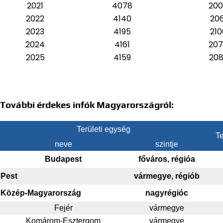
2021
4078
20
2022
4140
206
2023
4195
210
2024
4161
20
2025
4159
208
További érdekes infók Magyarországról:
Területi egység
Te
neve
szintje
Budapest
főváros, régióa
Pest
vármegye, régiób
Közép-Magyarország
nagyrégióc
Fejér
vármegye
Komárom-Esztergom
vármegye