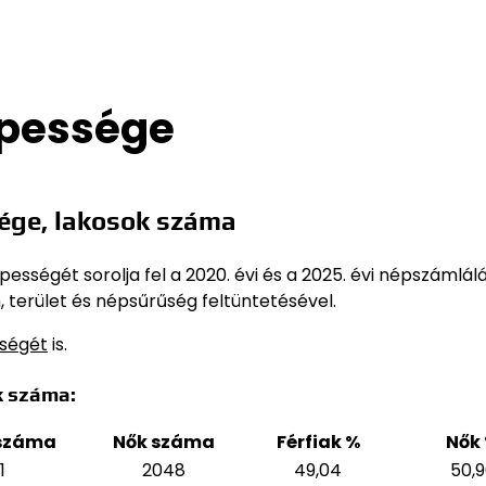
épessége
ége, lakosok száma
sségét sorolja fel a 2020. évi és a 2025. évi népszámlál
 terület és népsűrűség feltüntetésével.
sségét
is.
k száma:
 száma
Nők száma
Férfiak %
Nők
1
2048
49,04
50,