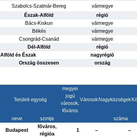
Szabolcs-Szatmár-Bereg
vármegye
Észak-Alföld
régió
Bács-Kiskun
vármegye
Békés
vármegye
Csongrád-Csanád
vármegye
Dél-Alföld
régió
Alföld és Észak
nagyrégió
Ország összesen
ország
megyei
jogú
Területi egység
Városok
Nagyközségek
Kö
városok,
főváros
neve
szintje
száma
főváros,
Budapest
1
–
–
régióa