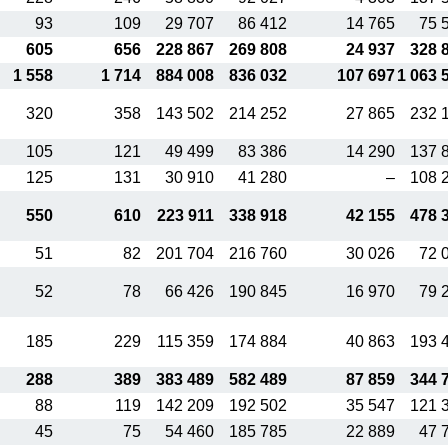
93
109
29 707
86 412
14 765
75 
605
656
228 867
269 808
24 937
328 
1 558
1 714
884 008
836 032
107 697
1 063 
320
358
143 502
214 252
27 865
232 
105
121
49 499
83 386
14 290
137 
125
131
30 910
41 280
–
108 
550
610
223 911
338 918
42 155
478 
51
82
201 704
216 760
30 026
72 
52
78
66 426
190 845
16 970
79 
185
229
115 359
174 884
40 863
193 
288
389
383 489
582 489
87 859
344 
88
119
142 209
192 502
35 547
121 
45
75
54 460
185 785
22 889
47 