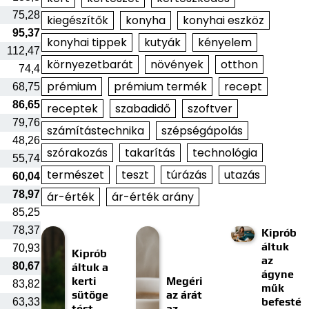
75,28
kiegészítők
konyha
konyhai eszköz
95,37
konyhai tippek
kutyák
kényelem
112,47
környezetbarát
növények
otthon
74,4
prémium
prémium termék
recept
68,75
86,65
receptek
szabadidő
szoftver
79,76
számítástechnika
szépségápolás
48,26
szórakozás
takarítás
technológia
55,74
természet
teszt
túrázás
utazás
60,04
78,97
ár-érték
ár-érték arány
85,25
78,37
Kiprób
áltuk
70,93
Kiprób
az
80,67
áltuk a
ágyne
kerti
Megéri
83,82
műk
sütöge
az árát
befesté
63,33
tést
az