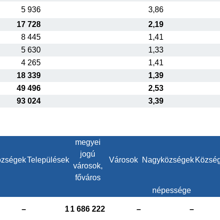
5 936
3,86
17 728
2,19
8 445
1,41
5 630
1,33
4 265
1,41
18 339
1,39
49 496
2,53
93 024
3,39
megyei
jogú
zségek
Települések
Városok
Nagyközségek
Közsé
városok,
főváros
népessége
–
1
1 686 222
–
–