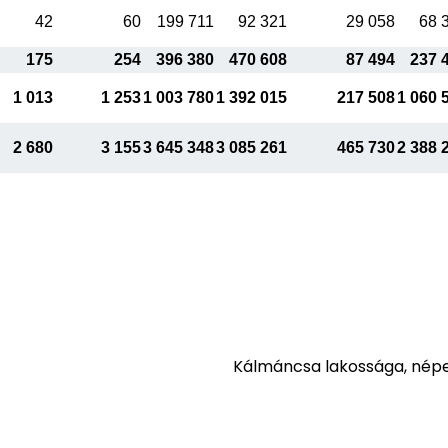
42
60
199 711
92 321
29 058
68 
175
254
396 380
470 608
87 494
237 
1 013
1 253
1 003 780
1 392 015
217 508
1 060 
2 680
3 155
3 645 348
3 085 261
465 730
2 388 
Kálmáncsa lakossága, nép