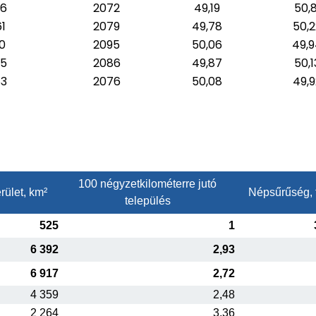
06
2072
49,19
50,8
1
2079
49,78
50,2
0
2095
50,06
49,
75
2086
49,87
50,1
3
2076
50,08
49,9
100 négyzetkilométerre jutó
rület, km²
Népsűrűség, 
település
525
1
6 392
2,93
6 917
2,72
4 359
2,48
2 264
3,36